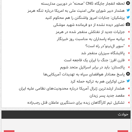
لحظه انفجار جایگاه CNG "صحنه" در دوربین مداربسته
هشدار دبیر شورای عالی امنیت ملی به امریکا درباره تنگه هرمز
پزشکیان: جنایات امروز واشنگتن را هم محکوم کنید
تصاویر دیده‌ نشده از دو فرمانده شهید موشکی
جزئیات جدید از نفتکش منفجر شده در هرمز
بیانیه سپاه پاسداران به مناسبت روز خبرنگار
"سوپر ال‌نینو"در راه است؟
پالایشگاه سیزران منفجر شد
فارن افرز: جنگ با ایران یک فاجعه است
پاکستان: باید در برابر اسرائیل متحد شویم
پاسخ معنادار هوافضای سپاه به تهدیدات آمریکایی‌ها
حتی اوکراین هم به ترکیه حمله کرد
هشدار ارشدترین ژنرال آمریکا درباره محدودیت‌های نظامی علیه ایران
مقصد جدید پسر زیدان
تشکیل تیم کارآگاهان زبده برای دستگیری عاملان قتل رجب‌زاده
حوادث