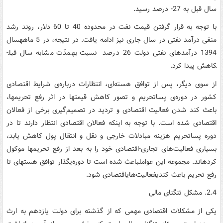
سال قبل به 27- درصد رسید.
با توجه به قرار گرفتن قیمت نفت در محدوده 40 تا 60 دلار، روند رشد
منفی درآمد نفتی در سال جاری نیز ادامه یافت. در نتیجه، در 5 ماهه­سال
1394 درآمدهای نفتی دولت 26 درصد نسبت به­مدّت مشابه سال قبل­
کاهش پیدا کرد.
از سوی دیگر،‌ پس از توافق هسته‌ای، انتظارات درباره‌ی شرایط اقتصادی
کشور در دوره‌ی پساتحریم و تصور کاهش قیمت­ها در اثر رفع تحریم­ها،
باعث کند شدن فعالیت اقتصادی و تردید در تصمیم‌گیری برخی از فعالان
اقتصادی شده است. با توجه به اینکه فعالان اقتصادی انتظار دارند تا در
دوره پساتحریم هزینه مبادلات خارجی و نقل و انتقال پول کاهش یابد،
بسیاری فعالیت‌های تجاری-اقتصادی خود را به بعد از رفع تحریم­ها موکول
کرده­اند. مجموعه این عوامل­باعث شده است تا دوره‌ی­گذار توافق هسته­ای تا
رفع تحریم باعث کندی­فعالیت‌های­اقتصادی شود.
2.4. مشکل تنگنای مالی
یکی از مشکلات اقتصادی مهمی که از گذشته برای دولت یازدهم به ارث