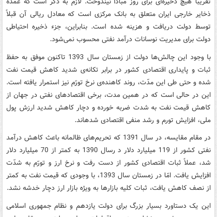
تقریباً هیچ ذخیره‌ای برای روز مبادا نیندوخت. لازم به ذکر است که عمده
ذخایر خارجی ایران متعلق به بانک مرکزی است که معادل ریالی آن قبلاً
توسط دولت دریافت و هزینه شده است. بنابراین، جزء ذخیره احتیاطی
دولت برای مدیریت نوسانات درآمد نفتی محسوب نمی‌شود.
با وجود این چالش‌ها دولت از زمستان سال 1393 تاکنون موفق به حفظ
ثبات و پایداری اقتصادی کشور در برابر تکانه‌ی شدید کاهش قیمت نفت
شده و حتی طی این مدّت، روند کاهنده‌ی نرخ تورّم نیز استمرار یافته است.
این در حالی است که در همین مدت، برخی اقتصادهای نفتی در جهان از
کاهش قیمت نفت به شدت ضربه خورده­ و دچار کاهش شدید ارزش پول
ملی، افزایش تورم و رشد منفی اقتصادی شده­اند.
در مقام مقایسه، در سال 1391 که تحریم‌های ظالمانه باعث کاهش درآمد
نفتی کشور از 119 میلیارد دلار د رسال 1390 به کمتر از 70 میلیارد دلار
شد، عملاً ثبات اقتصادی کشور از دست رفت و نرخ ارز و تورّم به شدّت
افزایش یافت. امّا در زمستان سال 1393، با وجودی که قیمت نفت به کمتر
از نصف کاهش یافت، ثبات کلیه بازارها به ویژه بازار ارز دچار خدشه نشد.
این یک دستاورد بسیار بزرگ برای دولت یازدهم و نظام جمهوری اسلامی