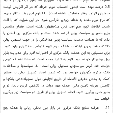
مصرف کننده دچار شکست شده و تا شهریور 94 بطور میانگین در حدود
0.5 درصد بوده است (بدون احتساب تورم خرداد که در اثر افزایش قیمت
حامل­های انرژی، رفتار متفاوتی داشته است). با تداوم این روند انتظار می­رود
که نرخ تورم نقطه به نقطه بزودی تک­رقمی شود. در این شرایط که با افت
شدید تقاضا، تورم هم افت قابل ملاحظه­ای داشته است، فضای مناسبی
برای مانور بر سیاست پولی فراهم شده است و بانک مرکزی این امکان را
دارد که با هدایت درست سیاست پولی مداخلاتی را در جهت تسهیل پولی
داشته باشد بدون اینکه به هدف مهم تورم تک­رقمی خدشه­ای وارد شود.
برای دستیابی به این هدف، بانک مرکزی از اختیارات لازم برای مدیریت بازار
پول برخوردار خواهد بود. لازم به تاکید مجدد است که حفظ اهداف تورمی
دولت، خط قرمز سیاست­های تسهیل پولی است؛ لذا سیاست­ها و مداخلات
بانک مرکزی بگونه­ای خواهد بود که ضمن ایجاد تسهیل پولی به منظور
کمک به بخش حقیقی اقتصاد از طریق افزایش توان تسهیلات­دهی بانک­ها و
کاهش هزینه تامین مالی، هدف مهم دولت در تک­رقمی کردن پایدار تورم
بطور جدی پیگیری شود. انجام تسهیل پولی از طریق دو سیاست زیر پیگیری
خواهد شد.
11. عرضه منابع بانک مرکزی در بازار بین بانکی ریالی با هدف رفع