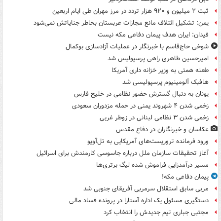
ثبت ۲ میلیون و ۹۲۰ هزار تردد در مرز مهران طی ایام اربعین
یمن: تشکیل ائتلاف مانع مجازات عربستان بخاطر جنایاتش نمی‌شود
فیدان: ایران هدف پیمان دفاعی مکه نیست
شوخی حاج‌قاسم با خبرنگار در عملیات آزادسازی بوکمال
امیرحسین طاهری راهی پرسپولیس شد
طعنه همتی به وزیر خزانه داری آمریکا
هافبک آلومینیوم پرسپولیسی شد
یونان به دنبال گسترش حضور نظامی در خلیج فارس
زخمی شدن ۴ شهروند یمنی در حمله مزدوران سعودی
زخمی شدن ۳ نظامی لبنانی در زوطر غربی
عکاسان و خبرنگاران در دفاع مقدس
ورود فرمانده تروریست‌های آمریکایی به تل‌آویو
آغاز تحقیقات سازمان ملل درباره جاسوسی کارمندش برای اسرائیل
مسیر درآمدزایی فراموش شده لیگ برتری‌ها
پیمان دفاعی مکه!
مربی سابق استقلال سرمربی آفریقای جنوبی شد
دستگیری مسئول یک اداره آستارا در پرونده فساد مالی
مجتبی جباری تیم جدیدش را انتخاب کرد