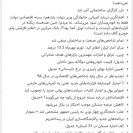
نمی‌دهند!
نان کارگران ساختمانی آجر شد
افشاگری درباره کمپانی خانوادگی وزیر دولت یازدهم/ بسته اقتصادی دولت
فقط به خودروسازان سود می‌رساند، نه مردم/ حس ضدفساد زنگنه در
قراردادهای کرسنت و استات اویل کجا بود؟/ بانک مرکزی در اعلام افزایش وام
خودرو گاف داده است!
تمام شاخص‌های صنعت و ساختمان منفی شد
مرکز آمار ایران اعلام کرد: تورم مهرماه 13.3 درصد
چین، عراق و امارات مهمترین بازارهای هدف صادراتی
جدول/ قیمت خودروهای دوگانه سوز داخلی
تعیین اجاره بهای پاییزی بر نرخ تابستانی+ جدول
تجدیدنظر در سال پایه شاخص‌های اقتصادی در سال ۹۵
7 امتیاز کم‌سابقه قراردادهای جدید نفتی به کمپانی‌های خارجی
شورای پول و اعتبار کلیات سیاست‌های پولی جدید را تصویب کرد
اقتصاددانان درباره بسته خروج از رکود چه می‌گویند؟ +جدول
کاهش عرضه مسکن موجب احتکار در بازار می‌شود
علت نامه‌نگاري چهار وزير به رئيس جمهور مشخص شد + نمودار
برنامه‌های جدید پالایشگاه‌سازی ایران در پساتحریم
کف اجاره مسکن در 31 استان+ جدول