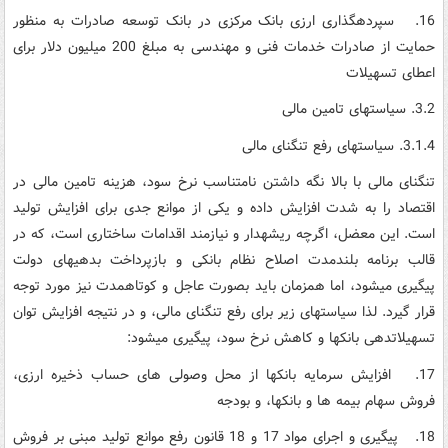
16. سپرده­گذاری ارزی بانک مرکزی در بانک توسعه صادرات به منظور
حمایت از صادرات خدمات فنی و مهندسی به مبلغ 200 میلیون دلار برای
اعطای تسهیلات
3.2. سیاست­های تامین مالی
3.1.4. سیاست­های رفع تنگنای مالی
تنگنای مالی با بالا نگه داشتن نامتناسب نرخ سود، هزینه تامین مالی در
اقتصاد را به شدت افزایش داده و یکی از موانع جدی برای افزایش تولید
است. این معضل، اگرچه ریشه­دار و نیازمند اقدامات ساختاری است، که در
قالب برنامه بلندمدت اصلاح نظام بانکی و بازپرداخت بدهی­های دولت
پیگیری می­شود، اما همزمان باید بصورت عاجل و کوتاه­مدت نیز مورد توجه
قرار گیرد. لذا سیاست­های زیر برای رفع تنگنای مالی، و در نتیجه افزایش توان
تسهیلات­دهی بانک­ها و کاهش نرخ سود، پیگیری می­شود:
17. افزایش سرمایه بانکها از محل وصولی های حساب ذخیره ارزی،
فروش سهام بیمه ها و بانکها، و بودجه
18. پیگیری و اجرای مواد 17 و 18 قانون رفع موانع تولید مبنی بر فروش