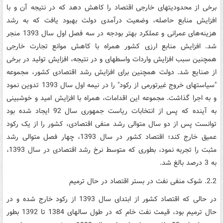
برخی از محدودیت­های خارجی اقتصاد را کاهش دهد که در نتیجه آن و با
افزایش منابع حاصله، وضعیت درآمدی دولت بهبود یافت که به رشد
هزینه‌های عمرانی و عملکرد بهتر بودجه در سه فصل اول سال 1393 منجر
شد. افزایش منابع ارزی کشور همراه با کاهش موانع تجارت خارجی
همچنین سبب افزایش واردات واسطه­ای و در نتیجه، افزایش تولید در برخی
از صنایع شد. دولت همچنین برای افزایش رشد اقتصادی کشور، مجموعه
"سیاست­های خروج غیرتورمی از رکود" را در نیمه اول سال 1393 تدوین نمود
و به اجرا گذاشت. مجموعه این اقدامات، همراه با افزایش امید و خوش­بینی
به آینده که پس از انتخابات ریاست جمهوری سال 92 ایجاد شده بود
توانست پس از دو سال متوالی رشد منفی اقتصادی، کشور را از یک رکود
عمیق خارج کند؛ اقتصاد کشور در سال 1393، چهار فصل متوالی رشد
مثبت را تجربه نمود، بطوری که متوسط نرخ رشد اقتصادی در سال 1393،
به 3 درصد بالغ شد.
2.2. شوک منفی نفت در بستر اقتصاد در حال ترمیم
در حالی که اقتصاد کشور از ابتدای سال 1393 از رکود خارج شده و در
حال ترمیم بود، قیمت نفت خام که در طول سال­های 1384 تا 1392 بطور