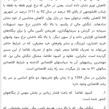
کاهش تورم نشان داده است. یعنی در حالی که نرخ تورم نقطه به نقطه با
شتاب قابل­توجهی از بالای 40 درصد در سال 92 به 7/11 درصد در شهریور
94 کاهش یافته، نرخ­های سود در بازار پول، کاهش متناسبی از خود نشان
نداده­اند. تنگنای مالی از یک­سو، با بالا نگه داشتن نرخ سود تسهیلات
سرمایه در گردش و سرمایه­گذاری، هزینه‌ی تأمین مالی را برای بنگاه‌های
اقتصادی افزایش داده و از سوی دیگر، با بالا نگه داشتن نرخ سود وام­های
خرید اعتباری، لیزینگ، و سایر وام‌های خرد مصرفی، که در شرایط حاضر
می‌تواند به تحریک تقاضا منجر شود، مانع از تحریک تقاضا از این مسیر
گردیده است. بنابراین، علاوه بر کمبود تقاضا، مشکل تنگنای مالی نیز، که
مهمترین ریشه­های آن به سیاست­های اقتصادی گذشته و شرایط اقتصادی
سال­های 91 به بعد باز می­گردد، سد راه رشد اقتصادی است.
بنابراین در سال 1394 و تا زمان رفع تحریم­ها، دو مانع اساسی بر سر راه
رشد اقتصادی وجود دارد:
1. کمبود تقاضا که باعث فشار زیادی بر بخش مهمی از بنگاه­های
کشور شده است.
2. تنگنای مالی که با بالا بردن هزینه تامین مالی تولید بخشهایی که