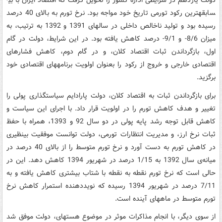
دولت یازدهم در شرایطی اداره کشور را تحویل گرفت که اقتصاد ایران با بی­
سابقه­ترین رکود تورمی تاریخ خود مواجه بود. نرخ تورم به بالای 40 درصد
رسیده بود و تولید ناخالص داخلی در سال­های 1391 و 1392 به ترتیب، به
میزان 8/6- و 9/1- درصد کاهش یافته بود. در این شرایط، دولت در گام
اول، بازگرداندن ثبات اقتصاد کلان، و در گام دوم، کاهش فشارهای
اقتصادی خارجی و خروج از رکود را بعنوان اولویت برنامه­های اقتصادی خود
برگزید.
برای بازگرداندن ثبات به اقتصاد کلان، دولت پارادایم سیاستگذاری پولی را
تغییر و هدف کاهش تورم را در اولویت قرار داد. با اجرای این سیاست و
کاهش قابل توجه رشد پایه پولی در دو سال 92 و 1393، همراه با حفظ
ثبات نرخ ارز، و مدیریت انتظارات تورمی، دولت توانست موفقیت بی­نظیری
در کاهش تورم به دست آورد و نرخ تورم متوسط را از بالای 40 درصد در
میانه‌ی سال 1392 به 1/15 درصد در شهریور 1394 کاهش دهد. این در
حالی است که نرخ تورم نقطه به نقطه با شتاب بیشتری کاهش یافته و به
7/11 درصد در شهریور 1394 رسیده که نویددهنده استمرار کاهش نرخ
تورم متوسط در ماه­های آینده است.
از سوی دیگر، با انجام مذاکرات موثر در موضوع هسته­ای، دولت موفق شد