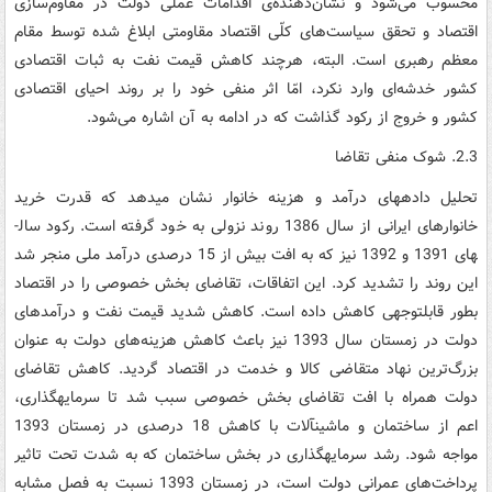
محسوب می‌شود و نشان‌دهنده‌ی اقدامات عملی دولت در مقاوم‌سازی
اقتصاد و تحقق سیاست‌های کلّی اقتصاد مقاومتی ابلاغ شده توسط مقام
معظم رهبری است. البته، هرچند کاهش قیمت نفت به ثبات اقتصادی
کشور خدشه‌ای وارد نکرد، امّا اثر منفی خود را بر روند احیای اقتصادی
کشور و خروج از رکود گذاشت که در ادامه به آن اشاره می‌شود.
2.3. شوک منفی تقاضا
تحلیل داده­های درآمد و هزینه خانوار نشان می­دهد که قدرت خرید
خانوارهای ایرانی از سال 1386 روند نزولی به خود گرفته است. رکود سال­
های 1391 و 1392 نیز که به افت بیش از 15 درصدی درآمد ملی منجر شد
این روند را تشدید کرد. این اتفاقات، تقاضای بخش خصوصی را در اقتصاد
بطور قابل­توجهی کاهش داده است. کاهش شدید قیمت نفت و درآمدهای
دولت در زمستان سال 1393 نیز باعث کاهش هزینه‌های دولت به عنوان
بزرگ‌ترین نهاد متقاضی کالا و خدمت در اقتصاد گردید. کاهش تقاضای
دولت همراه با افت تقاضای بخش خصوصی سبب شد تا سرمایه­گذاری،
اعم از ساختمان و ماشین‏آلات با کاهش 18 درصدی در زمستان 1393
مواجه شود. رشد سرمایه‏گذاری در بخش ساختمان که به شدت تحت تاثیر
پرداخت‌های عمرانی دولت است، در زمستان 1393 نسبت به فصل مشابه