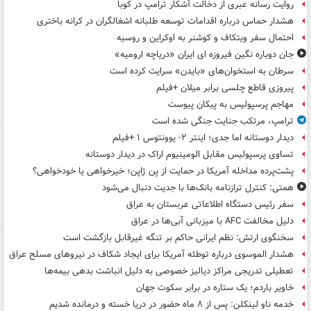
روایت رسانه عبری از دخالت آشکار ترامپ در کوبا
هشدار حماس درباره اقدامات توسعه طلبانه اشغالگران در کرانه باختری
احتمال سفر ویتکاف و کوشنر به اوکراین و روسیه
جان دوباره نگین فیروزه ای ایران «دریاچه ارومیه»
سرطان به استخوان‌های «بایدن» سرایت کرده است
پیروزی قاطع چلسی برابر میلان +فیلم
مهاجم پرسپولیس به پیکان پیوست
ترامپ، مرتکب جنایت جنگی شده است
دیدار دوستانه اما جدی؛ اینتر ۲- یوونتوس ۱ +فیلم
تساوی پرسپولیس مقابل الومینیوم اراک در دیدار دوستانه
پشت‌پرده مداخله آمریکا در حمایت از یِن ژاپن؛ خیرخواهی یا خودخواهی؟
همتی: کنترل ترازنامه بانک‌ها با جدیت دنبال می‌شود
سفر رئیس دستگاه اطلاعاتی عربستان به عراق
دلیل مخالفت AFC با میزبانی آبی‌ها در عراق
سخنگوی ارتش: نظم ایرانی حاکم بر تنگه غیرقابل بازگشت است
هشدار الموسوی درباره توطئه آمریکا برای ایجاد شکاف در نیروهای مسلح عراق
تعطیلی تدریجی مراکز دیالیز خصوصی به دلیل انباشت بدهی بیمه‌ها
خاویر باردم؛ یک ستاره در برابر سکوت جهان
خدمه ناو لینکلن: پس از ۸ ماه حضور در دریا خسته و درمانده‌ شدیم