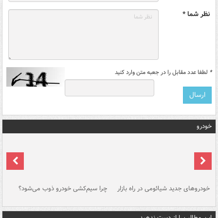
نظر شما *
*
لطفا عدد مقابل را در جعبه متن وارد کنید
خودرو
خودروهای جدید شیائومی در راه بازار
چرا سیم‌کشی خودرو ذوب می‌شود؟
شو
این مطالب را از دست ندهید....