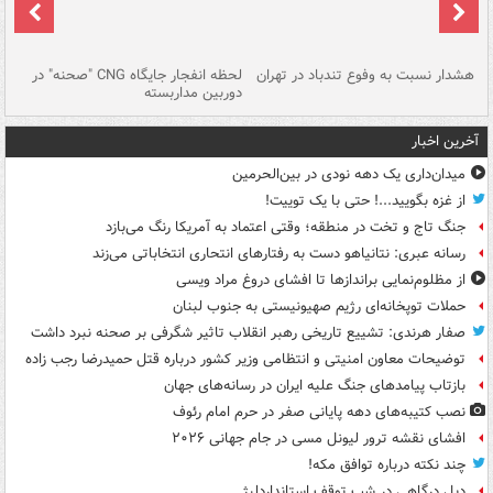
ای
هشدار نسبت به وفوع تندباد در تهران
لحظه انفجار جایگاه CNG "صحنه" در
دس
دوربین مداربسته
ات
آخرین اخبار
میدان‌داری یک دهه نودی در بین‌الحرمین
از غزه بگویید...! حتی با یک توییت!
جنگ تاج و تخت در منطقه؛ وقتی اعتماد به آمریکا رنگ می‌بازد
رسانه عبری: نتانیاهو دست به رفتارهای انتحاری انتخاباتی می‌زند
از مظلوم‌نمایی براندازها تا افشای دروغ مراد ویسی
حملات توپخانه‌ای رژیم صهیونیستی به جنوب لبنان
صفار هرندی: تشییع تاریخی رهبر انقلاب تاثیر شگرفی بر صحنه نبرد داشت
توضیحات معاون امنیتی و انتظامی وزیر کشور درباره قتل حمیدرضا رجب زاده
بازتاب پیامدهای جنگ علیه ایران در رسانه‌های جهان
نصب کتیبه‌های دهه پایانی صفر در حرم امام رئوف
افشای نقشه ترور لیونل مسی در جام جهانی ۲۰۲۶
چند نکته درباره توافق مکه!
دبل درگاهی در شب توقف استانداردلیژ