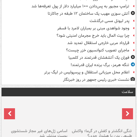
ترامپ مجبور به پس‌دادن ۱۰۰ میلیارد دلار از پول تعرفه‌ها شد
آتش سوزی مهیب یک ساختمان ۱۲ طبقه در جاکارتا
پدر لیونل مسی درگذشت
وجود شواهدی مبنی بر بمباران لامرد با فسفر
چرا بیت المال باید خرج مجرمان امنیتی شود؟
قرارداد مربی خارجی استقلال تمدید شد
ماجرای تصویب کنوانسیون خزر چیست؟
فوران یک آتشفشان قدرتمند در کلمبیا
تنگه هرمز، برگ برنده ایران قدرتمند!
اعلام محل میزبانی استقلال و پرسپولیس در لیگ برتر
نشست خبری رئیس جمهور در روز خبرنگار
سلامت
تنگی انگشتر و کفش در گرما؛ واکنش
اسامی ژل‌های غیر مجاز شستشوی
مر
طبیعی بدن یا هشدار جدی؟
پوست منتشر شد