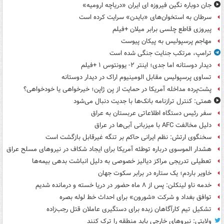
جان دوباره نگین فیروزه ای ایران «دریاچه ارومیه»
سرطان به استخوان‌های «بایدن» سرایت کرده است
پیروزی قاطع چلسی برابر میلان +فیلم
مهاجم پرسپولیس به پیکان پیوست
ترامپ، مرتکب جنایت جنگی شده است
دیدار دوستانه اما جدی؛ اینتر ۲- یوونتوس ۱ +فیلم
تساوی پرسپولیس مقابل الومینیوم اراک در دیدار دوستانه
پشت‌پرده مداخله آمریکا در حمایت از یِن ژاپن؛ خیرخواهی یا خودخواهی؟
همتی: کنترل ترازنامه بانک‌ها با جدیت دنبال می‌شود
سفر رئیس دستگاه اطلاعاتی عربستان به عراق
دلیل مخالفت AFC با میزبانی آبی‌ها در عراق
سخنگوی ارتش: نظم ایرانی حاکم بر تنگه غیرقابل بازگشت است
هشدار الموسوی درباره توطئه آمریکا برای ایجاد شکاف در نیروهای مسلح عراق
تعطیلی تدریجی مراکز دیالیز خصوصی به دلیل انباشت بدهی بیمه‌ها
خاویر باردم؛ یک ستاره در برابر سکوت جهان
خدمه ناو لینکلن: پس از ۸ ماه حضور در دریا خسته و درمانده‌ شدیم
توافق بغداد و شرکت «شورون» برای احداث خط لوله بصره
تشکیل تیم کارآگاهان زبده برای دستگیری عاملان قتل رجب‌زاده
ولایتی: نیروهای خارجی باید منطقه را ترک کنند