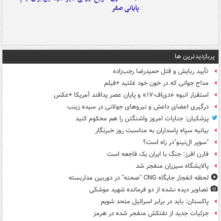
پایانی صفر
پربازدیدترین ها
تأیید ربایش و قتل حمیدرضا رجب‌زاده
مداح جوانی که در خون خود غلتید +فیلم
استقرار انبوه «دی‌اف‑۱۷» و پایان عصر پدافند آمریکا +عکس
درگیری اعضای داعش و نیروهای جولانی در سیده زینب
پزشکیان: جنایات امروز واشنگتن را هم محکوم کنید
بیانیه سپاه پاسداران به مناسبت روز خبرنگار
"سوپر ال‌نینو"در راه است؟
فارن افرز: جنگ با ایران یک فاجعه است
پالایشگاه سیزران منفجر شد
لحظه انفجار جایگاه CNG "صحنه" در دوربین مداربسته
تصاویر دیده‌ نشده از دو فرمانده شهید موشکی
پاکستان: باید در برابر اسرائیل متحد شویم
جزئیات جدید از نفتکش منفجر شده در هرمز