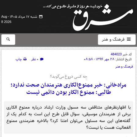
شنبه ۱۷ مرداد ۱۴۰۵ -
Aug
8 2026
فرهنگ و هنر
کد خبر
484023
تاریخ انتشار:
۲۸ مهر ۱۳۹۴ - ۰۸:۵۸
۰ نظر
چاپ
فرهنگ و هنر
چه کسی دروغ می‌گوید؟
مرادخانی: خبر ممنوع‌الکاری هنرمندان صحت ندارد؛
طالبی: ممنوع الکار بودن دائمی نیست
با اظهارنظرهای متناقض سه مسول وزارت ارشاد درباره ممنوع الکاری
برخی از هنرمندان موسیقی، سوال قابل طرح این است به کدام یک از
گفته‌های این سه مسئول می‌توان اعتنا کرد؟ بالاخره هنرمندی ممنوع
الفعالیت هست یا نیست؟