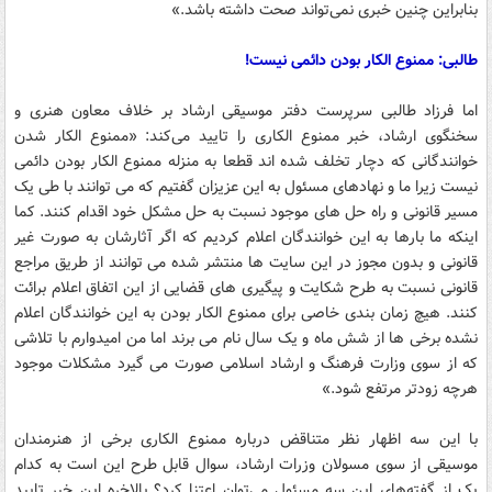
بنابراین چنین خبری نمی‌تواند صحت داشته باشد.»
طالبی: ممنوع الکار بودن دائمی نیست!
اما فرزاد طالبی سرپرست دفتر موسیقی ارشاد بر خلاف معاون هنری و
سخنگوی ارشاد، خبر ممنوع الکاری را تایید می‌کند: «ممنوع الکار شدن
خوانندگانی که دچار تخلف شده اند قطعا به منزله ممنوع الکار بودن دائمی
نیست زیرا ما و نهادهای مسئول به این عزیزان گفتیم که می توانند با طی یک
مسیر قانونی و راه حل های موجود نسبت به حل مشکل خود اقدام کنند. کما
اینکه ما بارها به این خوانندگان اعلام کردیم که اگر آثارشان به صورت غیر
قانونی و بدون مجوز در این سایت ها منتشر شده می توانند از طریق مراجع
قانونی نسبت به طرح شکایت و پیگیری های قضایی از این اتفاق اعلام برائت
کنند. هیچ زمان بندی خاصی برای ممنوع الکار بودن به این خوانندگان اعلام
نشده برخی ها از شش ماه و یک سال نام می برند اما من امیدوارم با تلاشی
که از سوی وزارت فرهنگ و ارشاد اسلامی صورت می گیرد مشکلات موجود
هرچه زودتر مرتفع شود.»
با این سه اظهار نظر متناقض درباره ممنوع الکاری برخی از هنرمندان
موسیقی از سوی مسولان وزرات ارشاد، سوال قابل طرح این است به کدام
یک از گفته‌های این سه مسئول می‌توان اعتنا کرد؟ بالاخره این خبر تایید