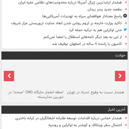
هشدار ارشدترین ژنرال آمریکا درباره محدودیت‌های نظامی علیه ایران
مقصد جدید پسر زیدان
پاسخ معنادار هوافضای سپاه به تهدیدات آمریکایی‌ها
تاکید وزارت خارجه بر لزوم روشن شدن ابعاد جنایت تروریستی مزار شریف
حتی اوکراین هم به ترکیه حمله کرد
از این به بعد دیگر نامه‌های استقلال را امضا نمی‌کنم
کامیون با راننده ۸ ساله در اصفهان توقیف شد
حوادث
ای
هشدار نسبت به وفوع تندباد در تهران
لحظه انفجار جایگاه CNG "صحنه" در
دس
دوربین مداربسته
ات
آخرین اخبار
هشدار حماس درباره اقدامات توسعه طلبانه اشغالگران در کرانه باختری
احتمال سفر ویتکاف و کوشنر به اوکراین و روسیه