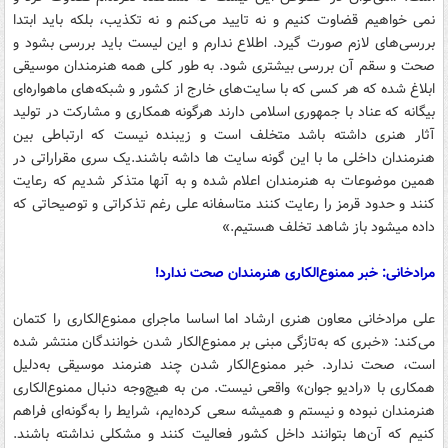
نمی خواهیم قضاوت کنیم و نه تایید می‌کنم و نه تکذیب، بلکه باید ابتدا
بررسی‌های لازم صورت گیرد. اطلاع ندارم و این لیست باید بررسی بشود و
صحت و سقم آن بررسی بیشتری شود. به طور کلی همه هنرمندان موسیقی
ابلاغ شده که هر کسی که با سایت‌های خارج از کشور و شبکه‌های ماهواره‌ای
بیگانه که عناد با جمهوری اسلامی دارند هرگونه همکاری و مشارکت در تولید
آثار هنری داشته باشد متخلف است و زیبنده نیست که ارتباطی بین
هنرمندان داخلی ما با این گونه سایت ها داشه باشند.یک سری مقراراتی در
همین موضوعات به هنرمندان اعلام شده و به آنها متذکر شدیم که رعایت
کنند و حدود قرمز را رعایت کنند متاسفانه علی رغم تذکراتی و توصیحاتی که
داده میشود باز شاهد تخلف هستیم.»
مرادخانی: خبر ممنوع‌الکاری هنرمندان صحت ندارد!
علی مرادخانی معاون هنری ارشاد اما اساسا ماجرای ممنوع‌الکاری را کتمان
می‌کند: «خبری که به‌تازگی مبنی بر ممنوع‌الکار شدن خوانندگان منتشر شده
است، صحت ندارد. خبر ممنوع‌الکار شدن چند هنرمند موسیقی به‌دلیل
همکاری با «رادیو جوان» واقعی نیست. من به هیچ‌وجه دنبال ممنوع‌الکاری
هنرمندان نبوده و نیستم و همیشه سعی کرده‌ایم، شرایط را به‌گونه‌ای فراهم
کنیم که آن‌ها بتوانند داخل کشور فعالیت کنند و مشکلی نداشته باشند.