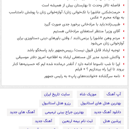
فاصله تالار وحدت تا بهارستان بیش از همیشه است
حرمت‌شکنی عاشورا با تک‌خوانی زنان/ آوازه‌خوانی زنان با پوشش نامتناسب
به بهانه محرم + عکس
طبیب‌زاده:باید با مرادخانی برخورد جدی صورت گیرد
آقای وزیر! منتظر استعفای مرادخانی هستیم
مردم وهن عاشورا را برنمی‌تابند / وقتی باورهای دینی دستاویزی برای
آوازخوانی زنان می‌شود
توجیه ارشاد قابل قبول نیست/ رییس‌جمهور باید پاسخگو باشد
واکنش شدید مدیر کل مستعفی ارشاد به اطلاعیه امروز دفتر موسیقی
اپرا تا شب تاسوعا ادامه دارد / آنقدر درمانده شده ایم که حسینیه‌ها کنار
بروند تا اپرا راه‌ بیندازیم ؟ + فیلم
نامه سرگشاده «خواننده‌های پاپ» به رئیس جمهور
آپ آهنگ
موزیک شاه
سایت تاریخ ایران
بهترین هتل های استانبول
رزرو هتل استانبول
دانلود آهنگ جدید
بهترین جراح بینی ترمیمی
آهنگ های جدید
پرشین هتل
ثبت نام بیمه اربعین
آهنگ جدید