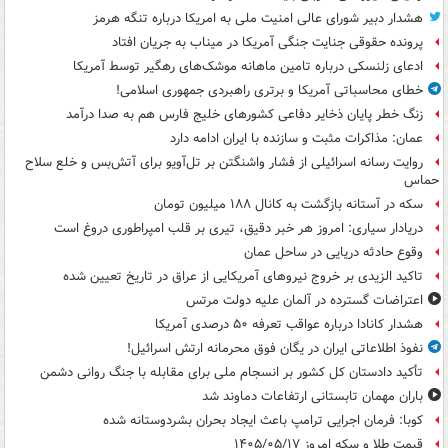
هشدار دبیر شورای عالی امنیت ملی به امریکا درباره تنگه هرمز
پرونده حقوقی جنایت جنگی آمریکا در میناب به جریان افتاد
ادعای زلنسکی درباره تامین ماهانه موشک‌های رهگیر توسط آمریکا
خطای محاسباتی آمریکا و برتری راهبردی جمهوری اسلامی!
زنگ خطر پایان ذخایر دفاعی کشورهای خلیج فارس هم به صدا درآمد
عمان: مذاکرات مثبت و سازنده با ایران ادامه دارد
روایت رسانه اسرائیلی از فشار واشنگتن بر تل‌آویو برای آتش‌بس و خلع سلاح
حماس
سکه در آستانه بازگشت به کانال ۱۸۸ میلیون تومان
دریادار سیاری: امروز هر خبر دقیق، تیری بر قلب امپراطوری دروغ است
وقوع حادثه دریایی در ساحل عمان
تاکید الزیدی بر خروج نیروهای آمریکایی از عراق در تاریخ تعیین شده
اعتراضات گسترده در آلمان علیه دولت مرتس
هشدار کانادا درباره عواقب تعرفه ۵۰ درصدی آمریکا
نفوذ اطلاعاتی ایران در یگان فوق محرمانه ارتش اسرائیل!
تأکید دادستان کل کشور بر انسجام ملی برای مقابله با جنگ روانی دشمن
باران مهمان تابستانی ارتفاعات دماوند شد
کوبا: فرمان اجرایی ترامپ باعث ایجاد بحران بشردوستانه شده
قیمت طلا و سکه امروز ۱۴۰۵/۰۵/۱۷