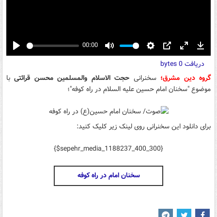
00:00
Play
Mute
Settings
PIP
Enter
Down
دریافت
0 bytes
fullscreen
گروه دین مشرق؛
سخنرانی
حجت الاسلام والمسلمین محسن قرائتی
با
موضوع "سخنان امام حسین علیه السلام در راه کوفه"؛
برای دانلود این سخنرانی روی لینک زیر کلیک کنید:
{$sepehr_media_1188237_400_300}
سخنان امام در راه کوفه