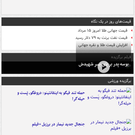
قیمت‌های روز در یک نگاه
قیمت جهانی طلا امروز ۱۵ مرداد
قیمت نفت برنت به ۷۹ دلار رسید
افزایش قیمت طلا و نقره جهانی
فیلم برگزیده
بوسه‌ پدر بر پای پسر شهیدش
برگزیده ورزشی
حمله تند فیگو به اینفانتینو: دروغگو، پَست‌ و
حیله‌گر!
جنجال جدید نیمار در برزیل +فیلم