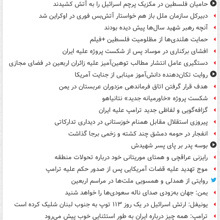
حامیان فلسطین در مکزیک پرچم اسرائیل را به آتش کشیدند
دبیرکل سازمان ملل باز هم خواستار آتش‌بس فوری در اوکراین شد
آنچه رهبر شهید سال‌ها پیش دیده بودند
حمایت هلندی‌ها از مظلومیت فلسطین +فیلم
افشای برکناری در موساد پس از شکست پروژه علیه ایران
دستگیری عامل انتشار مطالب توهین‌آمیز علیه زائران اربعین در فضای مجازی
روایت تکان‌دهنده دانش‌آموز مینابی از جنایت آمریکا
هدف قرار گرفتن اتاق‌ فرماندهی مزدوران عربستان در یمن
شکست پروژه «خاورمیانه جدید» نتانیاهو
گزافه‌گویی و لفاظی جدید ترامپ علیه ایران
پیروزی استقلال مقابل همنام خوزستانی در دیداری تدارکاتی
انفجار در حومه دمشق چند کشته و زخمی برجا گذاشت
بوسه‌ پدر بر پای پسر شهیدش
رایزنی عراقچی و همتای موریتانی خود درباره تحولات منطقه
موج تهدید علیه قضات آمریکایی پس از صدور حکم علیه ترامپ
روایتی از همدلی و همسویی ملت‌ها در مراسم اربعین
یمن: جهان به‌زودی صدای ناله سعودی‌ها را خواهد شنید
یونیفل: ارتش اسرائیل در یک روز ۱۱۳ توپ به جنوب لبنان شلیک کرده است
ترامپ: همه چیز درباره ایران به طور استثنایی خوب پیش می‌رود