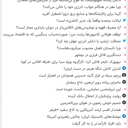
اذعان رسانه صهیونیست به موج بی‌سابقه فرار از سرزمین‌های اشغالی
چرا مغز در هنگام خواب، انرژی خود را خالی می‌کند؟
گرما برای پالایشگاه‌ها و منابع برق اروپا اضطرار آفرید
ایالات متحده واقعاً یک «ببر کاغذی» است!
آیا مصرف قهوه و نوشیدنی‌های کافئین‌دار در دوران بارداری مجاز است؟
توقف طولانی کامیون‌ها پشت مرز؛ صورت‌حساب سنگینی که به اقتصاد می‌رسد
حماقت ترامپ با ذخایر انرژی جهان چه کرد؟
چرا تابستان فصل محبوب میکروب‌هاست؟
دستگیری قاتل فراری در نوشهر
نیویورک تایمز فاش کرد: کارگروه ویژه سیا برای تفرقه افکنی در کوبا
کنترل کامل تنگه هرمز در دست ایران!
پرچم سیاه بر فراز گنبد حسینی همچنان در اهتزاز است
ماجرای پیاده روی اربعین حاج رمضان
این دیپلماسی نمایشی، شکست خورده است
روایت پزشکیان از انحلال بانک آینده
شمیم خوش رضوی در هوای بین‌الحرمین
هشدار افسر ارشد آمریکایی به کاخ سفید +فیلم
موشک‌های بالستیک ایران؛ چالش راهبردی آمریکا
باید افراد کارآمدتر را به کار گرفت