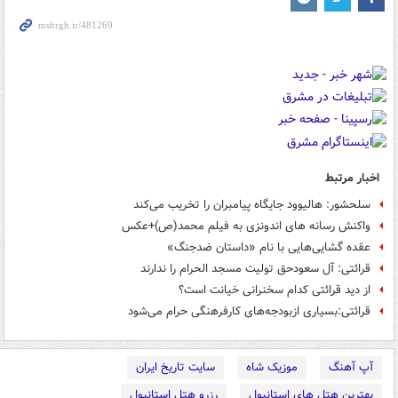
اخبار مرتبط
سلحشور: هالیوود جایگاه پیامبران را تخریب می‌کند
واکنش رسانه های اندونزی به فیلم محمد(ص)+عکس
عقده گشایی‌هایی با نام «داستان ضدجنگ»
قرائتی: آل سعودحق تولیت مسجد الحرام را ندارند
از دید قرائتی کدام سخنرانی خیانت است؟
قرائتی:بسیاری ازبودجه‌های کارفرهنگی حرام می‌شود
آپ آهنگ
موزیک شاه
سایت تاریخ ایران
بهترین هتل های استانبول
رزرو هتل استانبول