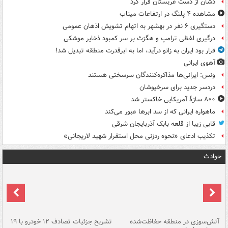
دشان از دست عربستان فرار کرد
مشاهده ۴ پلنگ در ارتفاعات میناب
دستگیری ۶ نفر در بهشهر به اتهام تشویش اذهان عمومی
درگیری لفظی ترامپ و هگزث بر سر کمبود ذخایر موشکی
قرار بود ایران به زانو درآید، اما به ابرقدرت منطقه تبدیل شد!
آهوی ایرانی
ونس: ایرانی‌ها مذاکره‌کنندگان سرسختی هستند
دردسر جدید برای سرخپوشان
۸۰۰ سازۀ آمریکایی خاکستر شد
ماهواره ایرانی که از سد ابرها عبور می‌کند
قابی زیبا از قلعه بابک آذربایجان شرقی
تکذیب ادعای «نحوه ردزنی محل استقرار شهید لاریجانی»
حوادث
تصادف مرگبار در محور اهواز–شوش ۲
آتش‌سوزی در منطقه حفاظت‌شده
تشریح جزئیات تصادف ۱۲ خودرو با ۱۹
پا