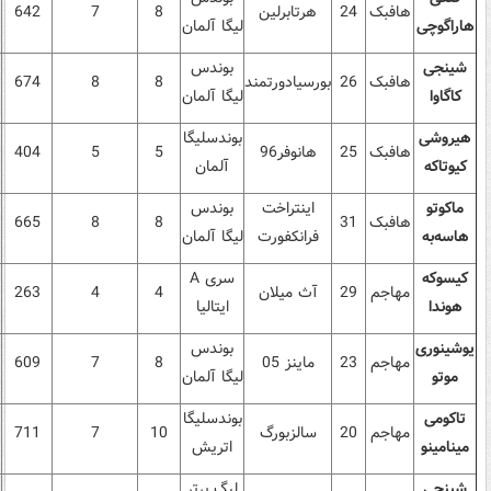
هافبک
24
هرتابرلین
8
7
642
هاراگوچی
لیگا آلمان
شینجی
بوندس
هافبک
26
بورسیادورتمند
8
8
674
کاگاوا
لیگا آلمان
هیروشی
بوندسلیگا
هافبک
25
هانوفر96
5
5
404
کیوتاکه
آلمان
ماکوتو
اینتراخت
بوندس
هافبک
31
8
8
665
هاسه‌به
فرانکفورت
لیگا آلمان
کیسوکه
سری
A
مهاجم
29
آث میلان
4
4
263
هوندا
ایتالیا
یوشینوری
بوندس
مهاجم
23
ماینز 05
8
7
609
موتو
لیگا آلمان
تاکومی
بوندسلیگا
مهاجم
20
سالزبورگ
10
7
711
مینامینو
اتریش
شینجی
لیگ برتر