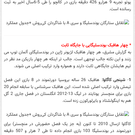
یوتو تجربه 9 هزارو 426 دقیقه بازی در کالچو را طی 5-6سال اخیر به ثبت
رسانده است.
* چهار هافبک بوندسلیگایی با جایگاه ثابت
به گزارش مشرق، هر چهار هافبک لژیونر ژاپن در بوندسلیگای آلمان توپ می
زنند و این نکته جالب توجهی است. جالب تر اینکه هر چهار بازیکن مد نظر در
تیم هایشان جایگاهی ثابت دارند و همواره وارد ترکیب اصلی می شوند.
1
-
شینجی کاگاوا
: هافبک 26 ساله بروسیا دورتموند در 8 بازی این فصل
تیمش وارد ترکیب اصلی شده است. این هافبک سرشناس با سابقه انجام 20
بازی برای منچستر یونایتد در لیگ 13-2012 انگلستان در فصل جاری 2 گل
هم به اینگولشتاد و بایرلورکوزن زده است.
کاگاوا ازسال 2010 تا کنون (به جز یک فصل حضورش در منچستر) برای
دورتموند در بوندسلیگا 103 بازی انجام داده تا طی 7 هزار و 507 دقیقه