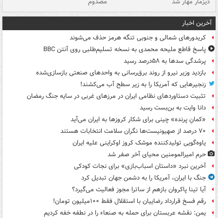
دیزمار مهار شد
مصدوم
آخرین اخبار
کریدورهای شمالی و جنوبی تنگه هرمز حذف می‌شوند
پاسخ قاطع ملیحه محمدی به نسخه تسلیم‌طلبی روی آنتن BBC
پرشدگی سدها به ۵۸درصد رسید
بازدید وزیر نیرو از روند برق‌رسانی به واحدهای صنعتی بازسازی‌شده
زنجیرهایی که آمریکا را به زیر سطح آب می‌کشند!
تثبیت دستاوردهای نظامی ایران در مرزهای غربی در سایه جنگ رمضان
دانا وایت به بن‌بست رسید
«کمانِ پرنده» چینی برای شکار کروزها به ایران می‌آید
۷۰ درصد از صهیونیست‌ها نگران سلامت انتخابات هستند
یاوه‌گویی تولیدکننده موشک کروز اوکراینی علیه ایران
حرم امیرالمومنین محیای آخر صفر شد
آخرین نبرد «داستان اسباب‌بازی» برای نجات کودکی
جنگ با ایران، آمریکا را به دشمن جهان تبدیل کرد
آیا تینا پاکروان بازهم از ساترا مجوز فعالیت می‌گیرد؟
رقم فسخ قرارداد رضاییان با استقلال فقط ۱۰۰میلیون تومان!
یمن: نقشه عربستان برای حمله به صنعاء را در نطفه خفه کردیم