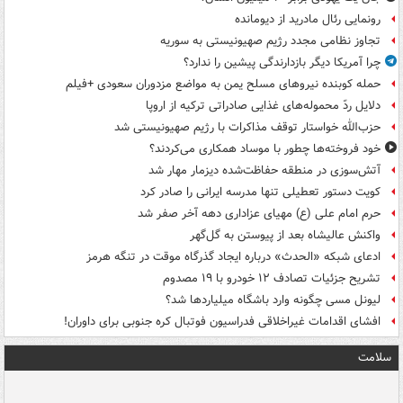
رونمایی رئال مادرید از دیومانده
تجاوز نظامی مجدد رژیم صهیونیستی به سوریه
چرا آمریکا دیگر بازدارندگی پیشین را ندارد؟
حمله کوبنده نیروهای مسلح یمن به مواضع مزدوران سعودی +فیلم
دلایل ردّ محموله‌های غذایی صادراتی ترکیه از اروپا
حزب‌الله خواستار توقف مذاکرات با رژیم صهیونیستی شد
خود فروخته‌ها چطور با موساد همکاری می‌کردند؟
آتش‌سوزی در منطقه حفاظت‌شده دیزمار مهار شد
کویت دستور تعطیلی تنها مدرسه ایرانی را صادر کرد
حرم امام علی (ع) مهیای عزاداری دهه آخر صفر شد
واکنش عالیشاه بعد از پیوستن به گل‌گهر
ادعای شبکه «الحدث» درباره ایجاد گذرگاه موقت در تنگه هرمز
تشریح جزئیات تصادف ۱۲ خودرو با ۱۹ مصدوم
لیونل مسی چگونه وارد باشگاه میلیاردها شد؟
افشای اقدامات غیراخلاقی فدراسیون فوتبال کره جنوبی برای داوران!
سلامت