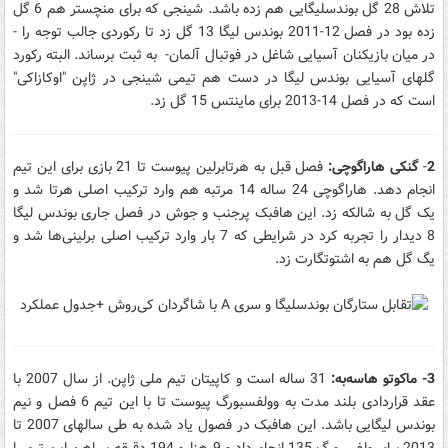
تلاش 28 گل بوندسلیگایی هم زده باشد. شینجی که برای منچستر هم 6 گل
زده بود در فصل 12-2011 بوندس لیگا 13 گل زد تا رکوردی جالب توجه را -
در میان بازیکنان آسیایی شاغل در فوتبال آلمان- به ثبت برساند. البته رکورد
گلهای آسیایی بوندس لیگا در دست هم تیمی شینجی در ژاپن "اوکازاکی"
است که در فصل 14-2013 برای ماینتس 15 گل زد.
2
-
گنکی هاراگوچی:
فصل قبل به هرتابرلین پیوست تا 21 بازی برای این تیم
انجام دهد. هاراگوچی 24 ساله 14 مرتبه هم وارد ترکیب اصلی هرتا شد و
یک گل به شالکه زد. این هافبک پرجنب و جوش در فصل جاری بوندس لیگا
8 دیدار را تجربه کرد در شرایطی که 7 بار وارد ترکیب اصلی برلینی‌ها شد و
یگ گل هم به اشتوتگارت زد.
3- ماکوتو هاسه‌به:
31 ساله است و کاپیتان تیم ملی ژاپن. از سال 2007 با
عقد قراردادی بلند مدت به وولفسبورگ پیوست تا با این تیم 6 فصل و نیم
بوندس لیگایی باشد. این هافبک در فصول یاد شده به طی سالهای 2007 تا