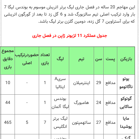
این مهاجم 20 ساله در فصل جاری لیگ برتر اتریش موسوم به بوندس لیگا 7
بار وارد ترکیب اصلی تیم سالزبورگ شد و 6 گل زد تا بعد از گورگون اتریشی
که برای آستراوین 7 گل زده، دومین گلزن برتر لیگ باشد.
جدول عملکرد 11 لژیونر ژاپن در فصل جاری
مجموع
تعداد
حضوردرترکیب
بازیکن
پست
سن
تیم
لیگ
دقایق
بازی
اصلی
بازی
یوتو
سری
A
مدافع
29
اینترمیلان
1
-
10
ناگاتومو
ایتالیا
گوتوکو
بوندس
مدافع
24
هامبورگ
1
-
44
ساکایی
لیگا آلمان
مایا
لیگ برتر
مدافع
27
ساتهمپتون
7
5
465
یوشیدا
انگلیس
گنکی
بوندس