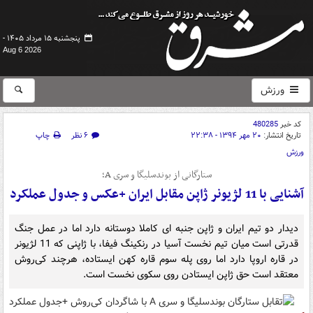
پنجشنبه ۱۵ مرداد ۱۴۰۵ -
Aug 6 2026
ورزش
کد خبر
480285
تاریخ انتشار:
۲۰ مهر ۱۳۹۴ - ۲۲:۳۸
۶ نظر
چاپ
ورزش
ستارگانی از بوندسلیگا و سری A؛
آشنایی با 11 لژیونر ژاپن مقابل ایران +عکس و جدول عملکرد
دیدار دو تیم ایران و ژاپن جنبه ای کاملا دوستانه دارد اما در عمل جنگ
قدرتی است میان تیم نخست آسیا در رنکینگ فیفا، با ژاپنی که 11 لژیونر
در قاره اروپا دارد اما روی پله سوم قاره کهن ایستاده، هرچند کی‌روش
معتقد است حق ژاپن ایستادن روی سکوی نخست است.