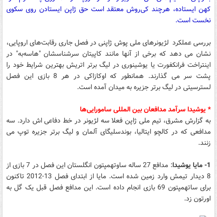
کهن ایستاده، هرچند کی‌روش معتقد است حق ژاپن ایستادن روی سکوی
نخست است.
بررسی عملکرد لژیونرهای ملی پوش ژاپنی در فصل جاری رقابت‌های اروپایی،
نشان می دهد که برخی از آنها مانند کاپیتان سرشناسشان "هاسه‌به" در
اینتراخت فرانکفورت یا یوشینوری در لیگ برتر اتریش بهترین شرایط خود را
پشت سر می گذارند. همانطور که اوکازاکی در هر 8 بازی این فصل
لسترسیتی در لیگ برتر جزیره به میدان آمده است.
* یوشیدا سرآمد مدافعان بین المللی سامورایی‌ها
به گزارش مشرق، تیم ملی ژاپن فعلا سه لژیونر در خط دفاعی اش دارد. سه
مدافعی که در کالچو ایتالیا، بوندسلیگای آلمان و لیگ برتر جزیره توپ می
زنند.
1- مایا یوشیدا
: مدافع 27 ساله ساوتهمپتون انگلستان این فصل در 7 بازی از
8 دیدار تیمش وارد زمین شده است. مایا از ابتدای فصل 13-2012 تاکنون
برای ساتهمپتون 69 بازی انجام داده است. این مدافع فصل قبل یک گل به
اورتون زد.