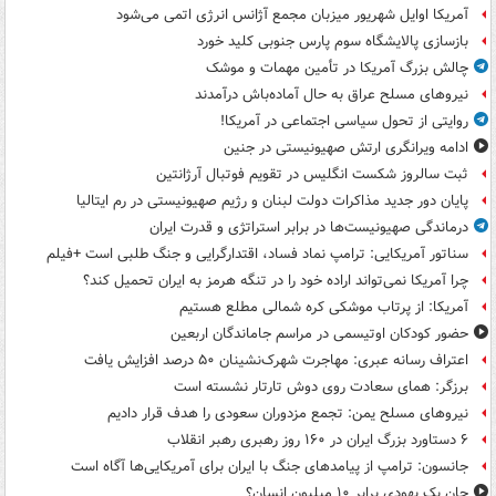
آمریکا اوایل شهریور میزبان مجمع آژانس انرژی اتمی می‌شود
بازسازی پالایشگاه سوم پارس جنوبی کلید خورد
چالش بزرگ آمریکا در تأمین مهمات و موشک
نیروهای مسلح عراق به حال آماده‌باش درآمدند
روایتی از تحول سیاسی اجتماعی در آمریکا!
ادامه ویرانگری ارتش صهیونیستی در جنین
ثبت سالروز شکست انگلیس در تقویم فوتبال آرژانتین
پایان دور جدید مذاکرات دولت لبنان و رژیم صهیونیستی در رم ایتالیا
درماندگی صهیونیست‌ها در برابر استراتژی و قدرت ایران
سناتور آمریکایی: ترامپ نماد فساد، اقتدارگرایی و جنگ طلبی است +فیلم
چرا آمریکا نمی‌تواند اراده خود را در تنگه هرمز به ایران تحمیل کند؟
آمریکا: از پرتاب موشکی کره شمالی مطلع هستیم
حضور کودکان اوتیسمی در مراسم جاماندگان اربعین
اعتراف رسانه عبری: مهاجرت شهرک‌نشینان ۵۰ درصد افزایش یافت
برزگر: همای سعادت روی دوش تارتار نشسته است
نیروهای مسلح یمن: تجمع مزدوران سعودی را هدف قرار دادیم
۶ دستاورد بزرگ ایران در ۱۶۰ روز رهبری رهبر انقلاب
جانسون: ترامپ از پیامدهای جنگ با ایران برای آمریکایی‌ها آگاه است
جان یک یهودی برابر ۱۰ میلیون انسان؟