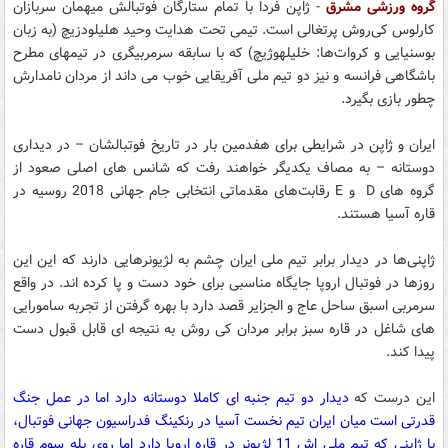
گروه ورزشی مشرق
- ژاپن فردا با تمام ستارگان فوتبالش میهمان سربازان
کارلوس کی‌روش پرتغالی است. تیمی تحت هدایت وحید هلیلودزیچ (به زبان
بوسنیایی و کروات‌ها: خلیلهوژیچ) که با سابقه سرمربیگری در تیمهای مطرح
باشگاهی فرانسه و نیز دو تیم ملی آفریقایی خوب می داند از مردان نامدارش
چطور بازی بگیرد.
ایران و ژاپن در شرایطی برای هفدمین بار در تاریخ فوتبالشان – در دیداری
دوستانه – به مصاف یکدیگر خواهند رفت که شانس های اصلی صعود از
گروه های D و E رقابت‌های مقدماتی انتخابی جام جهانی 2018 روسیه در
قاره آسیا هستند.
ژاپنی‌ها در دیدار برابر تیم ملی ایران چشم به لژیونرهایی دارند که این این
روزها در فوتبال اروپا جایگاه مناسبی برای خود دست و پا کرده اند. در واقع
سرمربی اسبق ساحل عاج و الجزایر قصد دارد با بهره گرفتن از تجربه سامورایی
های شاغل در قاره سبز برابر مردان کی روش به نتیجه ای قابل قبول دست
پیدا کند.
این درست که
دیدار دو تیم جنبه ای کاملا دوستانه دارد اما در عمل جنگ
قدرتی است میان ایران تیم نخست آسیا در رنکینگ فدراسیون جهانی فوتبال،
با ژاپنی که تیم ملی اش 11 لژیونر در قاره اروپا دارد اما روی پله سوم قاره