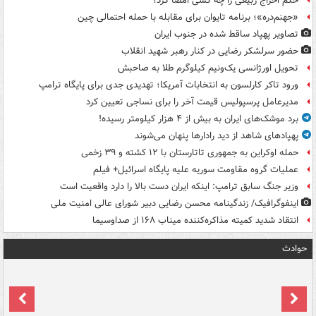
حکم اخراج ربیعی را چه کسی امضا کرد؟
«جهنم‌دره»؛ برنامه تایوان برای مقابله با حمله احتمالی چین
تصاویر پهپاد ساقط شده در جنوب ایران
حضور سرلشکر رضایی در کنار رهبر شهید انقلاب
تحویل اورژانسی یک‌ونیم کیلوگرم طلا به صاحبش
ورود تاکر کارلسون به انتخابات آمریکا؛ تهدیدی جدی برای پایگاه ترامپ
مدیرعامل پرسپولیس قیمت آخر را برای نساجی تعیین کرد
برد موشک‌های ایران به بیش از ۴ هزار کیلومتر رسیده!
پهپادهای شاهد از دید رادارها پنهان می‌شوند
حمله اوکراین به جمهوری تاتارستان با ۱۲ کشته و ۳۹ زخمی
عملیات گروه مقاومت سوریه علیه پایگاه اسرائیل+ فیلم
وزیر جنگ سابق ترامپ: اینکه ایران دست بالا را دارد واقعیت است
اینفوگرافیک/ زندگینامه محسن رضایی دبیر شورای عالی امنیت‌ ملی
انتقاد شدید کمیته مذاکره‌کننده میناب ۱۶۸ از صداوسیما
حوادث