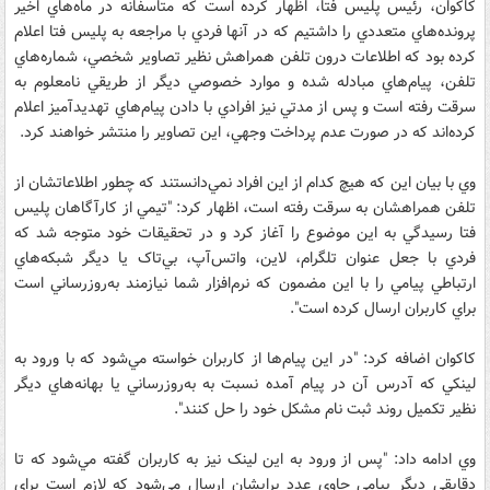
کاکوان‌، رئيس پليس فتا، اظهار کرده است که‌ متاسفانه در ماه‌هاي اخير
پرونده‌هاي متعددي را داشتيم که در آنها فردي با مراجعه به پليس فتا اعلام
کرده بود که اطلاعات درون تلفن همراهش نظير تصاوير شخصي، شماره‌هاي
تلفن، پيام‌هاي مبادله‌ شده و موارد خصوصي ديگر از طريقي نامعلوم به
سرقت رفته است و پس از مدتي نيز افرادي با دادن پيام‌هاي تهديدآميز اعلام
کرده‌اند که در صورت عدم پرداخت وجهي، اين تصاوير را منتشر خواهند کرد.
وي با بيان اين که هيچ کدام از اين افراد نمي‌دانستند که چطور اطلاعاتشان از
تلفن همراهشان به سرقت رفته است، اظهار کرد:‌ "تيمي از کارآگاهان پليس
فتا رسيدگي به اين موضوع را آغاز کرد و در تحقيقات خود متوجه شد که
فردي با جعل عنوان تلگرام،‌ لاين، واتس‌آپ، بي‌تاک يا ديگر شبکه‌هاي
ارتباطي پيامي را با اين مضمون که نرم‌افزار شما نيازمند به‌روزرساني است
براي کاربران ارسال کرده‌ است".
کاکوان اضافه کرد:‌ "در اين پيام‌ها از کاربران خواسته مي‌شود که با ورود به
لينکي که آدرس آن در پيام آمده نسبت به به‌روزرساني يا بهانه‌هاي ديگر
نظير تکميل روند ثبت نام مشکل خود را حل کنند".
وي ادامه داد: "پس از ورود به اين لينک نيز به کاربران گفته مي‌شود که تا
دقايقي ديگر پيامي حاوي عدد برايشان ارسال مي‌شود که لازم است براي