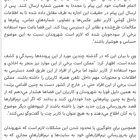
اتمام فعاليت خود اين پيام را مجددا به همين شماره ارسال کنند. پس از
ارسال اين پيام در حقيقت اين اجازه به طرف مقابل داده شده تا به اطلاعات
داخل گوشي کاربر نظير عکس‌ها و تصاوير، شماره‌هاي تماس، پيام‌ها و
مکالمات طرح‌شده و نظاير آن دسترسي پيدا کند. اين فضا باعث سوء استفاده
برخي از سودجويان شده که لازم است شهروندان نسبت به اين موضوع
حساس و هوشيار باشند".
وي با بيـان اين که در گذشته چندين مورد از اين پرونده‌ها رسيدگي و کشف
شده است، اظهـار کرد: "ممکن است ‌برخي از اين موارد نيز منجر به اخاذي و
سوء استفاده از کاربر نشود اما برخي از افراد از اين طريق قصد دسترسي به
اطلاعات و محتويات مهم داخل تلفن همراه کاربران را داشته باشند. ممکن
است برخي از اين افراد حتي در خارج از کشور دست به چنين اقدامي بزنند؛
به همين دليل قويا به شهروندان و کاربران اين فضاها هشدار مي‌دهم که از
پاسخ به چنين پيام‌هايي جدا خودداري کنند و بدانند که اگر اين نرم‌افزارها
قصد به‌روزرساني ورژن جديد خود را داشته باشند از شيوه‌هاي ديگر موضوع
را به آنان اطلاع مي‌دهند و به هيچ عنوان با کاربر چت يا گفت‌وگو نمي‌کنند".
همچنين براي جلوگيري يا محدود شدن اين مشکلات لازم است که شهروندان
براي به‌روزرساني نرم‌افزارهاي خود به سايت‌ها و نرم‌افزارهاي مجازي که به