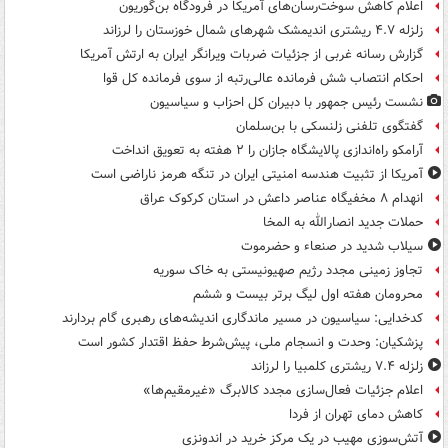
اعلام کاهش سوخت‌رسان‌های آمریکا در فرودگاه بن‌گوریون
زلزله ۴.۷ ریشتری اندیمشک شهرهای شمال خوزستان را لرزاند
گزارش رسانه غربی از جزئیات ضربات ویرانگر ایران به ارتش آمریکا
احکام انتصاب شش فرمانده عالی‌رتبه از سوی فرمانده کل قوا
نشست رئیس جمهور با دبیران کل احزاب و سیاسیون
گفتگوی تلفنی زلنسکی با بن‌سلمان
آرامکو راه‌اندازی پالایشگاه جازان را ۲ هفته به تعویق انداخت
آمریکا از تثبیت هندسه امنیتی ایران در تنگه هرمز ناراضی است
انهدام ۸ مخفیگاه عناصر داعش در استان کرکوک عراق
حملات جدید انصارالله به المخا
سیلاب شدید در صنعاء و حضرموت
تجاوز زمینی مجدد رژیم صهیونیستی به خاک سوریه
محرومان هفته اول لیگ برتر بیست و ششم
کدخدایی: سیاسیون در مسیر ماندگاری اندیشه‌های رهبری گام بردارند
پزشکیان: وحدت و انسجام ملی، پیش‌شرط حفظ اقتدار کشور است
زلزله ۷.۴ ریشتری کلمبیا را لرزاند
اعلام جزئیات فعال‌سازی مجدد کالابرگ «غیرمقیم‌ها»
کاهش دمای تهران از فردا
آتش‌سوزی مهیب در یک مرکز خرید در اندونزی