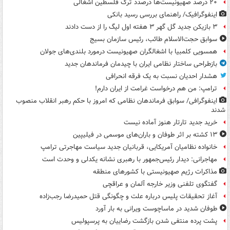
۲۰ درصد صهیونیست‌ها درصدد ترک فلسطین اشغالی
اینفوگرافیک/ راهنمای بررسی رسید بانکی
۳ بازیکن جدید گل گهر ۳ هفته اول لیگ را از دست دادند
سوابق حجت‌الاسلام طائب، رئیس سازمان بسیج
همسویی کلمبیا با اشغالگران صهیونیست درمورد بلندی‌های جولان
بازطراحی ساختار نظامی ایران با چیدمان فرماندهان جدید
هشدار احدیان نسبت به یک فرقه انحرافی
ترامپ: من هم درخواست غرامت از ایران دارم!
اینفوگرافی/ سوابق فرماندهان نظامی که امروز با حکم رهبر انقلاب منصوب
شدند
خرید جدید تارتار هنوز آماده نیست
۱۳ کشته بر اثر طوفان و باران‌های موسمی در فیلیپین
خانواده نظامیان آمریکایی، قربانیان جدید سیاست مهاجرتی ترامپ
مهاجرانی: دیدار رئیس‌جمهور با رهبری نشانه یکدلی و وحدت است
مذاکرات رژیم صهیونیستی با کشورهای منطقه
گفتگوی تلفنی وزیر خارجه آلمان و عراقچی
آغاز تحقیقات پلیس درباره علت و چگونگی قتل حمیدرضا رجب‌زاده
طوفان شدید در ماساچوست ویرانی به بار آورد
پشت پرده منتفی شدن بازگشت رضاییان به پرسپولیس