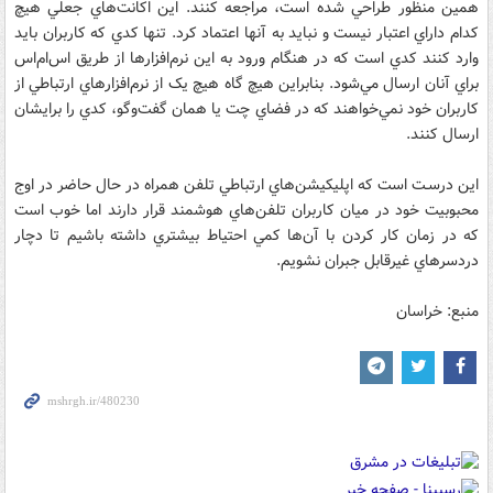
همين منظور طراحي شده است، مراجعه کنند. اين اکانت‌هاي جعلي هيچ
کدام داراي اعتبار نيست و نبايد به آنها اعتماد کرد. تنها کدي که کاربران بايد
وارد کنند کدي است که در هنگام ورود به اين نرم‌افزارها از طريق اس‌ام‌اس
براي آنان ارسال مي‌شود. بنابراين هيچ گاه هيچ يک از نرم‌افزارهاي ارتباطي از
کاربران خود نمي‌خواهند که در فضاي چت يا همان گفت‌وگو، کدي را برايشان
ارسال کنند.
اين درسـت است که اپليکيشن‌هاي ارتباطي تلفن همراه در حال حاضر در اوج
محبوبيت خود در ميان کاربران تلفن‌هاي هوشمند قرار دارند اما خوب است
که در زمان کار کردن با آن‌ها کمي احتياط بيشتري داشته باشيم تا دچار
دردسرهاي غيرقابل جبران نشويم.
منبع: خراسان