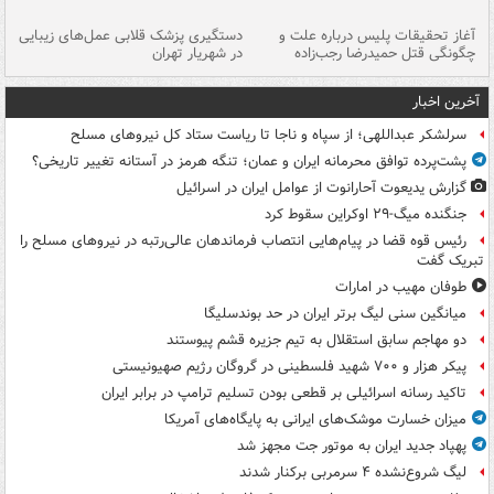
آغاز تحقیقات پلیس درباره علت و
دستگیری پزشک قلابی عمل‌های زیبایی
هش
چگونگی قتل حمیدرضا رجب‌زاده
در شهریار تهران
ها
آخرین اخبار
سرلشکر عبداللهی؛ از سپاه و ناجا تا ریاست ستاد کل نیروهای مسلح
پشت‌پرده توافق محرمانه ایران و عمان؛ تنگه هرمز در آستانه تغییر تاریخی؟
گزارش یدیعوت آحارانوت از عوامل ایران در اسرائیل
جنگنده میگ-۲۹ اوکراین سقوط کرد
رئیس قوه قضا در پیام‌هایی انتصاب‌ فرماندهان عالی‌رتبه در نیروهای مسلح را
تبریک گفت
طوفان مهیب در امارات
میانگین سنی لیگ برتر ایران در حد بوندسلیگا
دو مهاجم سابق استقلال به تیم جزیره قشم پیوستند
پیکر هزار و ۷۰۰ شهید فلسطینی در گروگان رژیم صهیونیستی
تاکید رسانه اسرائیلی بر قطعی بودن تسلیم ترامپ در برابر ایران
میزان خسارت موشک‌های ایرانی به پایگاه‌های آمریکا
پهپاد جدید ایران به موتور جت مجهز شد
لیگ شروع‌نشده ۴ سرمربی برکنار شدند