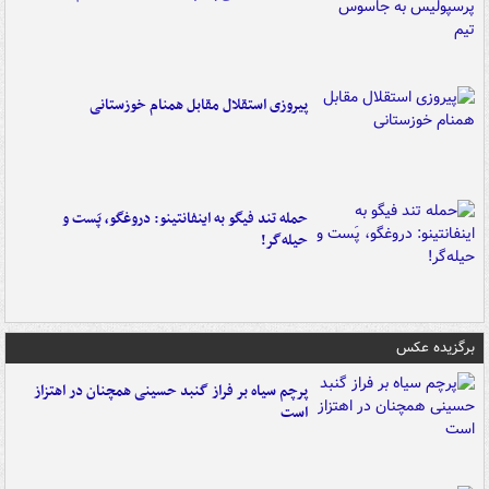
پیروزی استقلال مقابل همنام خوزستانی
حمله تند فیگو به اینفانتینو: دروغگو، پَست‌ و
حیله‌گر!
برگزیده عکس
پرچم سیاه بر فراز گنبد حسینی همچنان در اهتزاز
است