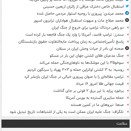
استقبال خاص دخترک عراقی از زائران اربعین حسینی
محمد مرندی: پیروزی با روحیه استوار مردمی حاصل شده
محمد صلاح مات و مبهوت استقبال هواداران ترابزون اسپور
دو راهی دردناک ترامپ برای خروج از جنگ ایران
سندرز: ترامپ فاسد، آمریکا را وارد یک جنگ فاجعه بار کرده است
پاسخ تأمین‌اجتماعی به زمان پرداخت مابه‌التفاوت حقوق بازنشستگان
صحنه ای نادر از حیات وحش ایران در سبلان
جنگ مدعیان طلای کشتی جهان این بار در مسکو
سوخو۳۵ با این موشک‌ها به ناوهای‌جنگی حمله می‌کند
روسیه: به ۳ کشتی اوکراین حمله و ۲۰۳ پهپاد را سرنگون کردیم
ترامپ مقاله‌ای را با عنوان پیروزی خیالی در جنگ ایران بازنشر کرد
قیمت جهانی طلا امروز ۱۶ مرداد
برخورد پراید با تیر برق ۲ فوتی بر جای گذاشت
حمله سایبری گسترده به بورس آمریکا
صنعا: نیروهای ما در کمین‌ هستند
تلگراف: جنگ علیه ایران ممکن است به یکی از اشتباهات تاریخ تبدیل شود
سلامت