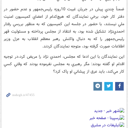
ضمناً چندي پيش در جريان غيبت 10روزه رئيس‌جمهور و عدم حضور در
دفتر کار خود، برخي نمايندگان که هيچ‌کدام از اعضاي کميسيون امنيت
ملي نيستند، با حضور در جلسه اين کميسيون که به منظور بررسي رفتار
احمدي‌نژاد تشکيل شده بود، به انتقاد از مجلس پرداخته و مسئوليت قهر
رئيس‌جمهور را که به دنبال واکنش رهبر معظم انقلاب به عزل وزير
اطلاعات صورت گرفته بود، متوجه نمايندگان کردند.
اين نمايندگان با اين ادعا که مجلس، احمدي نژاد را مريض کرد،در توجيه
اقدام او گفته بودند: مگر رهبري به مجلس نفرموده بودند که وقتي کسي
کار مي‌کند، بايد عرق از پيشاني او پاک کرد؟