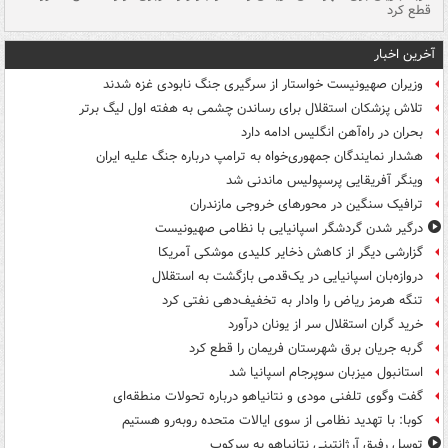
قطع کرد
گذ
آخرین اخبار
وزیران صهیونیست خواستار از سرگیری جنگ نابودی غزه شدند
تلاش پزشکان استقلال برای رساندن چشمی به هفته اول لیگ برتر
بحران در راه‌آهن انگلیس ادامه دارد
هشدار نمایندگان جمهوری‌خواه به ترامپ درباره جنگ علیه ایران
وینگر آفریقایی پرسپولیس ماندنی شد
ترافیک سنگین در محورهای خروجی مازندران
درگیر شدن گردشگر اسپانیایی با نظامی صهیونیست
گزارشی دیگر از کاهش ذخایر کلیدی موشکی آمریکا
دروازه‌بان اسپانیایی در یک‌قدمی بازگشت به استقلال
تنگه هرمز ریاض را وادار به تخفیف‌دهی نفتی کرد
خرید گران استقلال سر از یونان درآورد
گربه جریان برق شهرستان فریمان را قطع کرد
استانبول میزبان سوپرجام اسپانیا شد
گفت وگوی تلفنی مودی و نتانیاهو درباره تحولات منطقه‌ای
کوبا: با تهدید نظامی از سوی ایالات متحده روبه‌رو هستیم
توسل رفیق آرژانتینی نتانیاهو به سرکوب