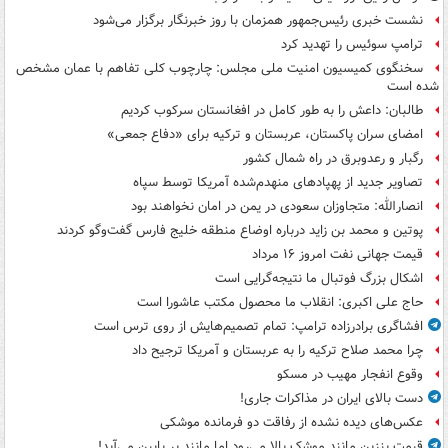
نشست خبری رئیس‌جمهور همزمان با روز خبرنگار برگزار می‌شود
ترامپ سوئیس را تهدید کرد
سخنگوی کمیسیون امنیت ملی مجلس: چارچوب کلی تفاهم با عمان مشخص
شده است
طالبان: داعش را به طور کامل در افغانستان سرکوب کردیم
امضای سران پاکستان، عربستان و ترکیه برای «دفاع جمعی»
رگبار و رعدوبرق در راه شمال کشور
تصاویر جدید از پهپادهای منهدم‌شده آمریکا توسط سپاه
انصارالله: متجاوزان سعودی در یمن در امان نخواهند بود
پوتین و محمد بن زاید درباره اوضاع منطقه خلیج فارس گفت‌وگو کردند
قیمت جهانی نفت امروز ۱۶ مرداد
اشکال بزرگ فوتبال ما نتیجه‌گرایی است
حاج علی اکبری: انقلاب ما محصول مکتب عاشورا است
افشاگری برادرزاده ترامپ: تمام تصمیم‌هایش از روی ترس است
چرا محمد صلاح ترکیه را به عربستان و آمریکا ترجیح داد
وقوع انفجار مهیب در مسکو
دست بالای ایران در مذاکرات جاری!
عکس‌های دیده نشده از رفاقت دو فرمانده‌ موشکی
قیمت بنزین مانند موشک بالا می‌رود اما مانند پر پایین می‌آید!