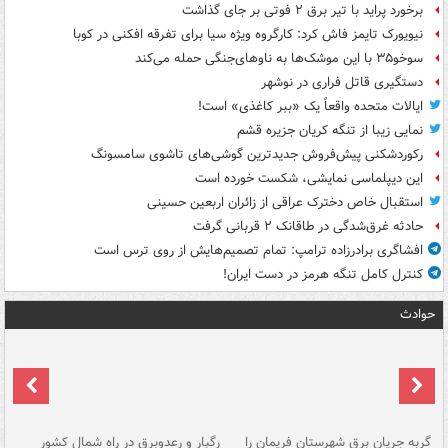
برخورد پراید با تیر برق ۲ فوتی بر جای گذاشت
نیویورک تایمز فاش کرد: کارگروه ویژه سیا برای تفرقه افکنی در کوبا
سوخو۳۵ با این موشک‌ها به ناوهای‌جنگی حمله می‌کند
دستگیری قاتل فراری در نوشهر
ایالات متحده واقعاً یک «ببر کاغذی» است!
نمایی زیبا از تنگه کریان جزیره قشم
رکوردشکنی پیش‌فروش جدیدترین گوشی‌های تاشوی سامسونگ
این دیپلماسی نمایشی، شکست خورده است
استقبال خاص دخترک عراقی از زائران اربعین حسینی
حادثه غرق‌شدگی در طاقانک ۲ قربانی گرفت
افشاگری برادرزاده ترامپ: تمام تصمیم‌هایش از روی ترس است
کنترل کامل تنگه هرمز در دست ایران!
حوادث
گربه جریان برق شهرستان فریمان را
رگبار و رعدوبرق در راه شمال کشور