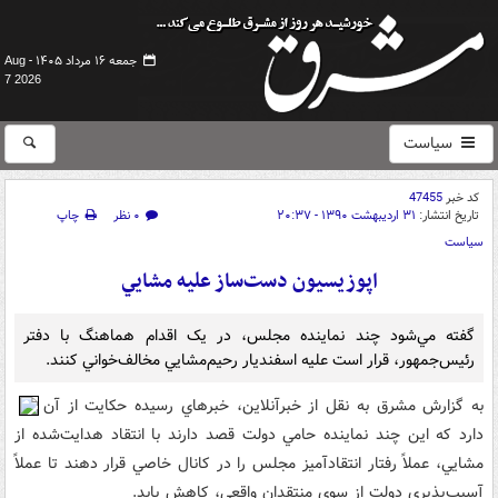
جمعه ۱۶ مرداد ۱۴۰۵ -
Aug
7 2026
سیاست
کد خبر
47455
تاریخ انتشار:
۳۱ اردیبهشت ۱۳۹۰ - ۲۰:۳۷
۰ نظر
چاپ
سیاست
اپوزيسيون دست‌ساز عليه مشايي
گفته مي‌شود چند نماينده مجلس، در يک اقدام هماهنگ با دفتر
رئيس‌جمهور، قرار است عليه اسفنديار رحيم‌مشايي مخالف‌خواني کنند.
به گزارش مشرق به نقل از خبرآنلاين، خبرهاي رسيده حکايت از آن
دارد که اين چند نماينده حامي دولت قصد دارند با انتقاد هدايت‌شده از
مشايي، عملاً رفتار انتقادآميز مجلس را در کانال خاصي قرار دهند تا عملاً
آسيب‌پذيري دولت از سوي منتقدان واقعي، کاهش يابد.