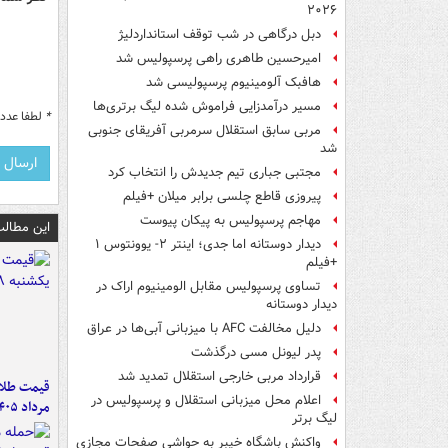
۲۰۲۶
دبل درگاهی در شب توقف استانداردلیژ
امیرحسین طاهری راهی پرسپولیس شد
هافبک آلومینیوم پرسپولیسی شد
مسیر درآمدزایی فراموش شده لیگ برتری‌ها
*
لطفا عدد م
مربی سابق استقلال سرمربی آفریقای جنوبی
شد
مجتبی جباری تیم جدیدش را انتخاب کرد
پیروزی قاطع چلسی برابر میلان +فیلم
مهاجم پرسپولیس به پیکان پیوست
این مطالب
دیدار دوستانه اما جدی؛ اینتر ۲- یوونتوس ۱
+فیلم
تساوی پرسپولیس مقابل الومینیوم اراک در
دیدار دوستانه
دلیل مخالفت AFC با میزبانی آبی‌ها در عراق
پدر لیونل مسی درگذشت
قرارداد مربی خارجی استقلال تمدید شد
اعلام محل میزبانی استقلال و پرسپولیس در
مرداد ۱۴۰۵
لیگ برتر
واکنش باشگاه خیبر به حواشی صفحات مجازی