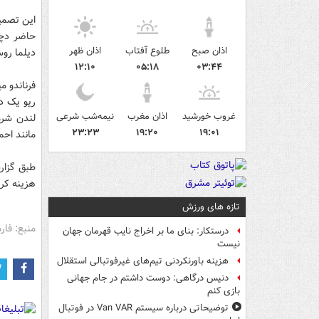
اذان صبح
طلوع آفتاب
اذان ظهر
دیلما رو
۱۲:۱۰
۰۵:۱۸
۰۳:۴۴
فرناندو م
ریو یک د
غروب خورشید
اذان مغرب
نیمه‌شب شرعی
لندن شرم
۲۳:۲۳
۱۹:۲۰
۱۹:۰۱
مانند احم
هزینه کرد
تازه های ورزش
منبع: فا
درستکار: بنای ما بر اخراج نایب قهرمان جهان
نیست
هزینه باورنکردنی تیم‌های غیرفوتبالی استقلال
دنیس درگاهی: دوست داشتم در جام جهانی
بازی کنم
توضیحاتی درباره سیستم Van VAR در فوتبال