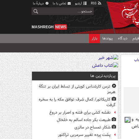
RSS
آرشیو
تماس با ما
دربارهٔ ما
MASHREGH
NEWS
یلم
دیدگاه
پیوندها
بازار
اپ
پربازدیدترین ها
ترس کارشناس کویتی از تسلط ایران بر تنگۀ
هرمز
کاریکاتور/ کمال شرف توافق مکه را به سخره
گرفت
نقشه کشی برای فتنه و اصرار بر دروغ
ه و
طبیعت بکر جاده اسالم به خلخال
صاص
شکار تمساح در مالزی
پشت پرده تغییر سرمربی تراکتور