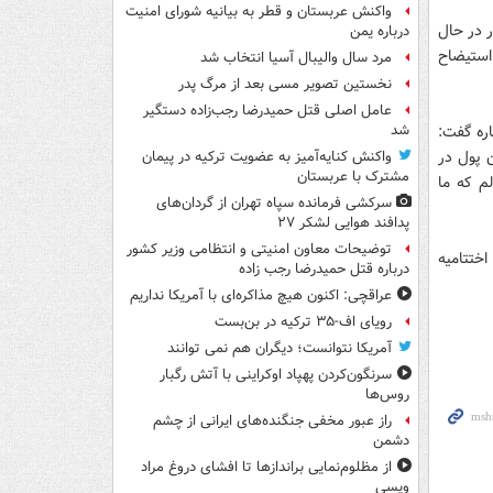
واکنش عربستان و قطر به بیانیه شورای امنیت
. این کشور در حال
درباره یمن
نی بر استیضاح
مرد سال والیبال آسیا انتخاب شد
نخستین تصویر مسی بعد از مرگ پدر
عامل اصلی قتل حمیدرضا رجب‌زاده دستگیر
اره گفت:
شد
 پول در
واکنش کنایه‌آمیز به عضویت ترکیه در پیمان
مشترک با عربستان
م که ما
سرکشی فرمانده سپاه تهران از گردان‌های
پدافند هوایی لشکر ۲۷
توضیحات معاون امنیتی و انتظامی وزیر کشور
تتاحیه و اختتامیه
درباره قتل حمیدرضا رجب زاده
عراقچی: اکنون هیچ مذاکره‌ای با آمریکا نداریم
رویای اف-۳۵ ترکیه در بن‌بست
آمریکا نتوانست؛ دیگران هم نمی توانند
سرنگون‌کردن پهپاد اوکراینی با آتش رگبار
روس‌ها
راز عبور مخفی جنگنده‌های ایرانی از چشم
دشمن
از مظلوم‌نمایی براندازها تا افشای دروغ مراد
ویسی