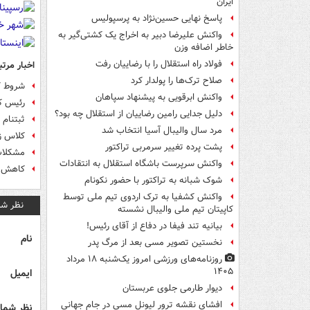
ایران
پاسخ نهایی حسین‌نژاد به پرسپولیس
واکنش علیرضا دبیر به اخراج یک کشتی‌گیر به
خاطر اضافه وزن
فولاد راه استقلال را با رضاییان رفت
اخبار مرتب
صلاح ترک‌ها را پولدار کرد
شروط ک
واکنش ابرقویی به پیشنهاد سپاهان
رئیس کم
دلیل جدایی رامین رضاییان از استقلال چه بود؟
ثبت‎نام 70 ورزشکار ایران برای المپیک برزیل
مرد سال والیبال آسیا انتخاب شد
کلاس زب
پشت پرده تغییر سرمربی تراکتور
مشکلات فدراس
واکنش سرپرست باشگاه استقلال به انتقادات
کاهش ب
شوک شبانه به تراکتور با حضور نکونام
واکنش کشفیا به ترک اردوی تیم ملی توسط
نظر شم
کاپیتان تیم ملی والیبال نشسته
بیانیه تند فیفا در دفاع از آقای رئیس!
نام
نخستین تصویر مسی بعد از مرگ پدر
روزنامه‌های ورزشی امروز یک‌شنبه ۱۸ مرداد
۱۴۰۵
ایمیل
دیوار طارمی جلوی عربستان
افشای نقشه ترور لیونل مسی در جام جهانی
نظر شما 