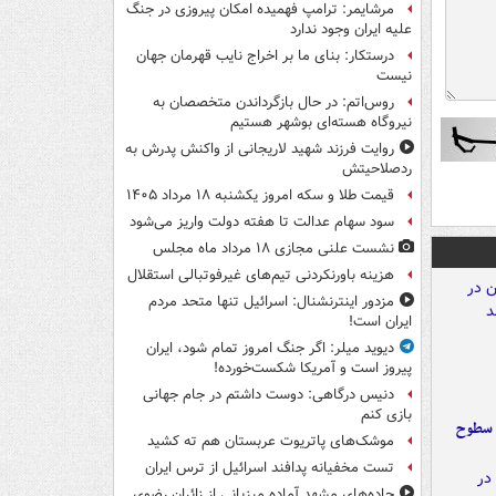
مرشایمر: ترامپ فهمیده امکان پیروزی در جنگ
علیه ایران وجود ندارد
درستکار: بنای ما بر اخراج نایب قهرمان جهان
نیست
روس‌اتم: در حال بازگرداندن متخصصان به
نیروگاه هسته‌ای بوشهر هستیم
روایت فرزند شهید لاریجانی از واکنش پدرش به
ردصلاحیتش
قیمت طلا و سکه امروز یکشنبه ۱۸ مرداد ۱۴۰۵
سود سهام عدالت تا هفته دولت واریز می‌شود
نشست علنی مجازی ۱۸ مرداد ماه مجلس
هزینه باورنکردنی تیم‌های غیرفوتبالی استقلال
مزدور اینترنشنال: اسرائیل تنها متحد مردم
ایران است!
دیوید میلر: اگر جنگ امروز تمام شود، ایران
پیروز است و آمریکا شکست‌خورده!
دنیس درگاهی: دوست داشتم در جام جهانی
بازی کنم
 سطوح
موشک‌های پاتریوت عربستان هم ته‌ کشید
تست مخفیانه پدافند اسرائیل از ترس ایران
جاده‌های مشهد آماده میزبانی از زائران رضوی