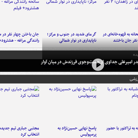
نه به قهوه‌خانه‌ای در
گرمای شدید در جنوب و مرکز؛
جان باختن چهار نفر در س
ناپایداری در نوار شمالی
رانندگی مراغه - هشترود+
ده
در امیرعلی جداوی از جست‌وجوی فرزندش در میان آوار
رزشی
به تراکتور با حضور
پاسخ نهایی حسین‌نژاد به
مجتبی جباری تیم جدیدش
پرسپولیس
انتخاب کرد