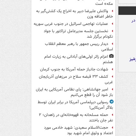
مکه» است
واکنش علیرضا دبیر به اخراج یک کشتی‌گیر به
خاطر اضافه وزن
عملیات تهاجمی اسرائیل در جنوب غربی سوریه
نخستین جلسه مدیرعامل تراکتور با جواد
نکونام برگزار شد
دیدار رییس جمهور با رهبر معظم انقلاب
اسلامی
اعزام زائر اولی‌های آبادانی به زیارت امام
شیز
هشتم
شهادت جانباز حمله آمریکا به جنوب کرمان
کشف ۳۳ قبضه سلاح در مرزهای آذربایجان
غربی
امیر جهانشاهی: پای نظامی آمریکایی به ایران
باز شود آن را قطع می‌کنیم
رسوایی دیپلماسی آمریکا در برابر ایران توسط
بلاگر آمریکایی!
حمله مسلحانه به قهوه‌خانه‌ای در زاهدان؛ ۲
نفر جان باختند
حجت‌الاسلام سعیدی: شهید خادمی مورد
اعتماد و وثوق امام شهید بود