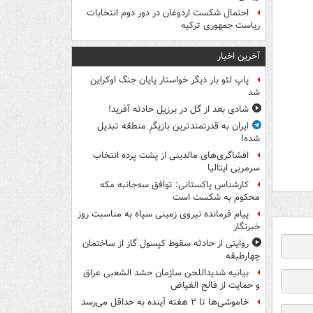
احتمال شکست اردوغان در دور دوم انتخابات
ریاست جمهوری ترکیه
آخرین اخبار
پاپ لئو بار دیگر خواستار پایان جنگ اوکراین
شد
شادی بعد از گل در برزیل حادثه آفرید!
ایران به قدرتمندترین بازیگرِ منطقه تبدیل
شده!
افشاگری‌های مالدینی از پشت پرده انتخاب
سرمربی ایتالیا
کارشناس پاکستانی: توافق سه‌جانبه مکه
محکوم به شکست است
پیام فرمانده نیروی زمینی سپاه به مناسبت روز
خبرنگار
روایتی از حادثه سقوط کپسول گاز از ساختمان
چهارطبقه
بیانیه شدیداللحن سازمان حشد الشعبی عراق
و حمایت از فالح الفیاض
خاموشی‌ها تا ۲ هفته آینده به حداقل می‌رسد