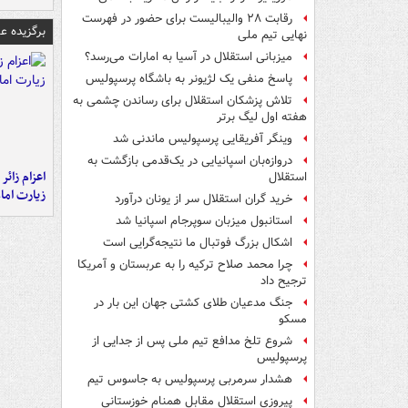
رقابت ۲۸ والیبالیست برای حضور در فهرست
برگزیده 
نهایی تیم ملی
میزبانی استقلال در آسیا به امارات می‌رسد؟
پاسخ منفی یک لژیونر به باشگاه پرسپولیس
تلاش پزشکان استقلال برای رساندن چشمی به
هفته اول لیگ برتر
وینگر آفریقایی پرسپولیس ماندنی شد
دروازه‌بان اسپانیایی در یک‌قدمی بازگشت به
اعزام زائر 
استقلال
زیارت اما
خرید گران استقلال سر از یونان درآورد
استانبول میزبان سوپرجام اسپانیا شد
اشکال بزرگ فوتبال ما نتیجه‌گرایی است
چرا محمد صلاح ترکیه را به عربستان و آمریکا
ترجیح داد
جنگ مدعیان طلای کشتی جهان این بار در
مسکو
شروع تلخ مدافع تیم ملی پس از جدایی از
پرسپولیس
هشدار سرمربی پرسپولیس به جاسوس تیم
پیروزی استقلال مقابل همنام خوزستانی