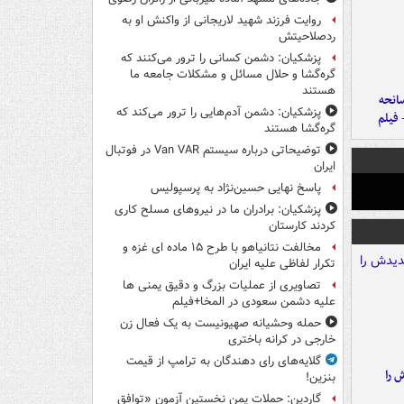
روایت فرزند شهید لاریجانی از واکنش او به
ردصلاحیتش
پزشکیان: دشمن کسانی را ترور می‌کنند که
گره‌گشا و حلال مسائل و مشکلات جامعه ما
هستند
انحه
پزشکیان: دشمن آدم‌هایی را ترور می‌کند که
 فیلم
گره‌گشا هستند
توضیحاتی درباره سیستم Van VAR در فوتبال
ایران
پاسخ نهایی حسین‌نژاد به پرسپولیس
پزشکیان: برادران ما در نیروهای مسلح کاری
کردند کارستان
مخالفت نتانیاهو با طرح ۱۵ ماده ای غزه و
تکرار لفاظی علیه ایران
تصاویری از عملیات بزرگ و دقیق یمنی ها
علیه دشمن سعودی در المخا+فیلم
حمله وحشیانه صهیونیست به یک فعال زن
خارجی در کرانه باختری
گلایه‌های رای دهندگان به ترامپ از قیمت
 را
بنزین!
گاردین: حملات یمن نخستین آزمون «توافق