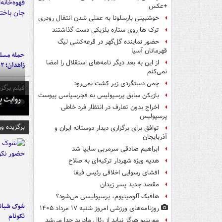
+عکس
خوشبینی بارسلونا به عملی شدن انتقال رودری
ترک ها روی ستاره بلژیکی دست گذاشتند
حضور نماینده گل‌گهر در قرعه‌کشی لیگ
قهرمانان آسیا
حمله مسلحا
از این به بعد دیگر نامه‌های استقلال را امضا
زاهدان؛ ۲ نفر جان باختند
نمی‌کنم
چمن دستگردی زیر کشت نمی‌رود
فیلم برگزی
بازیکن سابق پرسپولیس به فجرسپاسی پیوست
روایت پ
اخراج بدون تعارف در انتظار فرد خاطی
پرسپولیس
برگزیده و
توافق برای برگزاری دیدار دوستانه ایران و
آذربایجان
ابراهیم صادقی سرمربی سایپا شد
هدیه ویژه شهردار ترکیه‌ای به صلاح
افشای رسوایی اخلاقی رئیس فیفا
مقصد جدید پسر زیدان
هافبک آلومینیوم، پرسپولیسی می‌شود؟
شوک شبانه 
روزنامه‌های ورزشی امروز ‌شنبه ۱۷ مرداد ۱۴۰۵
نکونام
مورینیو هرگز نباید از رئال مادرید جدا می‌شد