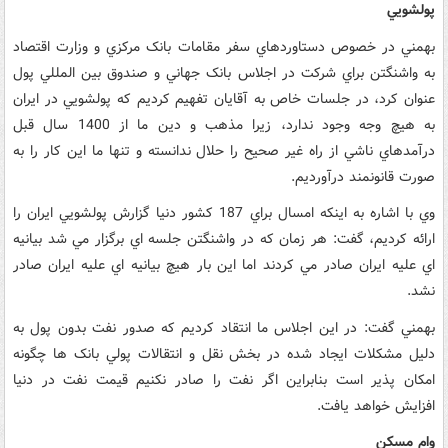
پولشويي
بهمني در خصوص دستاوردهاي سفر مقامات بانک مرکزي و وزارت اقتصاد
به واشنگتن براي شرکت در اجلاس بانک جهاني و صندوق بين المللي پول
عنوان کرد، در جلسات خاص به آقايان تفهيم کرديم که پولشويي در ايران
به هيچ وجه وجود ندارد، زيرا مذهب و دين ما از 1400 سال قبل
درآمدهاي ناشي از راه غير صحيح را حلال ندانسته و تنها ما اين کار را به
صورت قانونمند درآورديم.
وي با اشاره به اينکه امسال براي 187 کشور دنيا گزارش پولشويي ايران را
ارائه کرديم، گفت: هر زمان که در واشنگتن جلسه اي برگزار مي شد بيانيه
اي عليه ايران صادر مي کردند اما اين بار هيچ بيانيه اي عليه ايران صادر
نشد.
بهمني گفت: در اين اجلاس ما انتقاد کرديم که صدور نفت بدون پول به
دليل مشکلات ايجاد شده در بخش نقل و انتقالات پولي بانک ها چگونه
امکان پذير است بنابراين اگر نفت را صادر نکنيم قيمت نفت در دنيا
افزايش خواهد يافت.
وام مسکن