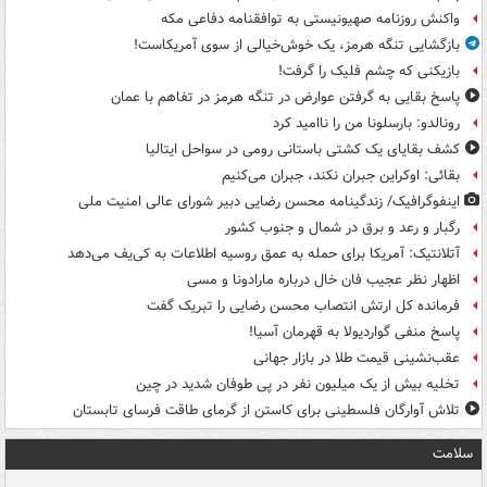
واکنش روزنامه صهیونیستی به توافقنامه دفاعی مکه
بازگشایی تنگه هرمز، یک خوش‌خیالی از سوی آمریکاست!
بازیکنی که چشم فلیک را گرفت!
پاسخ بقایی به گرفتن عوارض در تنگه هرمز در تفاهم با عمان
رونالدو: بارسلونا من را ناامید کرد
کشف بقایای یک کشتی باستانی رومی در سواحل ایتالیا
بقائی: اوکراین جبران نکند، جبران می‌کنیم
اینفوگرافیک/ زندگینامه محسن رضایی دبیر شورای عالی امنیت‌ ملی
رگبار و رعد و برق در شمال و جنوب کشور
آتلانتیک: آمریکا برای حمله به عمق روسیه اطلاعات به کی‌یف می‌دهد
اظهار نظر عجیب فان خال درباره مارادونا و مسی
فرمانده کل ارتش انتصاب محسن رضایی را تبریک گفت
پاسخ منفی گواردیولا به قهرمان آسیا!
عقب‌نشینی قیمت طلا در بازار جهانی
تخلیه بیش از یک میلیون نفر در پی طوفان شدید در چین
تلاش آوارگان فلسطینی برای کاستن از گرمای طاقت فرسای تابستان
سلامت