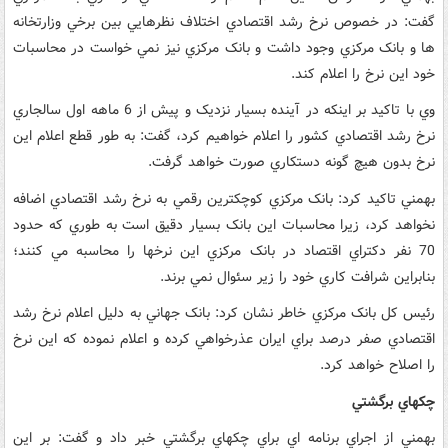
گفت: در خصوص نرخ رشد اقتصادي اختلاف نظرهايي بين برخي وزارتخانه
ها و بانک مرکزي وجود داشت و بانک مرکزي نيز نمي خواست در محاسبات
خود اين نرخ را اعلام کند.
وي با تاکيد بر اينکه در آينده بسيار نزديک و پيش از 6 ماهه اول سالجاري
نرخ رشد اقتصادي کشور را اعلام خواهيم کرد، گفت: به طور قطع اعلام اين
نرخ بدون هيچ گونه دستکاري صورت خواهد گرفت.
بهمني تاکيد کرد: بانک مرکزي کوچکترين رقمي به نرخ رشد اقتصادي اضافه
نخواهد کرد، زيرا محاسبات اين بانک بسيار دقيق است به طوري که حدود
70 نفر دکتراي اقتصاد در بانک مرکزي اين نرخها را محاسبه مي کنند؛
بنابراين شرافت کاري خود را زير سئوال نمي برند.
رئيس کل بانک مرکزي خاطر نشان کرد: بانک جهاني به دليل اعلام نرخ رشد
اقتصادي صفر درصد براي ايران عذرخواهي کرده و اعلام نموده که اين نرخ
را اصلاح خواهد کرد.
چکهاي برگشتي
بهمني از اجراي برنامه اي براي چکهاي برگشتي خبر داد و گفت: بر اين