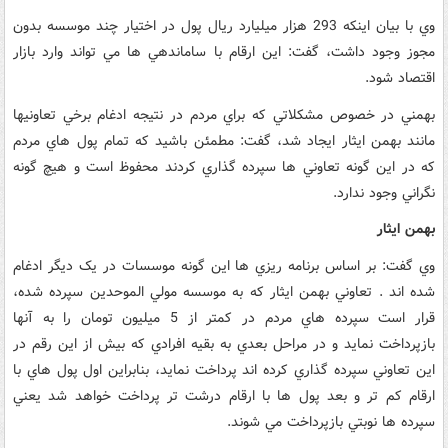
وي با بيان اينکه 293 هزار ميليارد ريال پول در اختيار چند موسسه بدون
مجوز وجود داشت، گفت: اين ارقام با ساماندهي ها مي تواند وارد بازار
اقتصاد شود.
بهمني در خصوص مشکلاتي که براي مردم در نتيجه ادغام برخي تعاونيها
مانند بهمن ايثار ايجاد شد، گفت: مطمئن باشيد که تمام پول هاي مردم
که در اين گونه تعاوني ها سپرده گذاري کردند محفوظ است و هيچ گونه
نگراني وجود ندارد.
بهمن ايثار
وي گفت: بر اساس برنامه ريزي ها اين گونه موسسات در يک ديگر ادغام
شده اند . تعاوني بهمن ايثار که به موسسه مولي الموحدين سپرده شده،
قرار است سپرده هاي مردم در کمتر از 5 ميليون تومان را به آنها
بازپرداخت نمايد و در مراحل بعدي به بقيه افرادي که بيش از اين رقم در
اين تعاوني سپرده گذاري کرده اند پرداخت نمايد، بنابراين اول پول هاي با
ارقام کم تر و بعد پول ها با ارقام درشت تر پرداخت خواهد شد يعني
سپرده ها نوبتي بازپرداخت مي شوند.