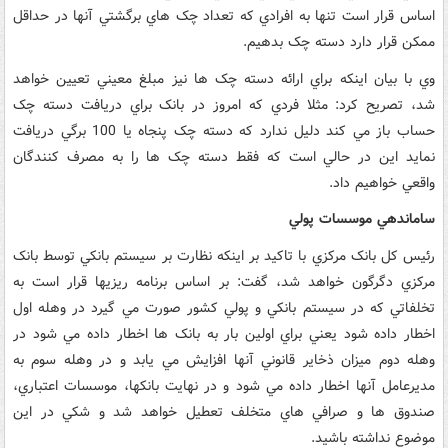
اساس قرار است تنها به افرادي که تعداد چک هاي برگشتي آنها در حداقل
ممکن قرار دارد دسته چک بدهيم.
وي با بيان اينکه براي ارائه دسته چک ها نيز مبلغ معيني تعيين خواهد
شد، تصريح کرد: مثلا فردي که امروز در بانک براي دريافت دسته چک
حساب باز مي کند دليل ندارد که دسته چک پنجاه يا 100 برگي دريافت
نمايد اين در حالي است که فقط دسته چک ها را به مصرف کنندگان
واقعي خواهيم داد.
ساماندهي موسسات پولي
رئيس کل بانک مرکزي با تاکيد بر اينکه نظارت بر سيستم بانکي توسط بانک
مرکزي دگرگون خواهد شد، گفت: بر اساس برنامه ريزيها قرار است به
تخلفاتي که در سيستم بانکي و پولي کشور صورت مي گيرد در وهله اول
اخطار داده شود يعني براي اولين بار به بانک ها اخطار داده مي شود در
وهله دوم ميزان ذخاير قانوني آنها افزايش مي يابد و در وهله سوم به
مديرعامل آنها اخطار داده مي شود و در نهايت بانکها، موسسات اعتباري،
صندوق ها و صرافي هاي متخلف تعطيل خواهد شد و شکي در اين
موضوع نداشته باشيد.