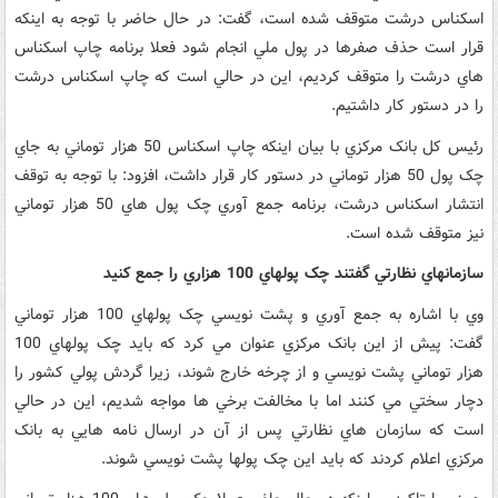
اسکناس درشت متوقف شده است، گفت: در حال حاضر با توجه به اينکه
قرار است حذف صفرها در پول ملي انجام شود فعلا برنامه چاپ اسکناس
هاي درشت را متوقف کرديم، اين در حالي است که چاپ اسکناس درشت
را در دستور کار داشتيم.
رئيس کل بانک مرکزي با بيان اينکه چاپ اسکناس 50 هزار توماني به جاي
چک پول 50 هزار توماني در دستور کار قرار داشت، افزود: با توجه به توقف
انتشار اسکناس درشت، برنامه جمع آوري چک پول هاي 50 هزار توماني
نيز متوقف شده است.
سازمانهاي نظارتي گفتند چک پولهاي 100 هزاري را جمع کنيد
وي با اشاره به جمع آوري و پشت نويسي چک پولهاي 100 هزار توماني
گفت: پيش از اين بانک مرکزي عنوان مي کرد که بايد چک پولهاي 100
هزار توماني پشت نويسي و از چرخه خارج شوند، زيرا گردش پولي کشور را
دچار سختي مي کنند اما با مخالفت برخي ها مواجه شديم، اين در حالي
است که سازمان هاي نظارتي پس از آن در ارسال نامه هايي به بانک
مرکزي اعلام کردند که بايد اين چک پولها پشت نويسي شوند.