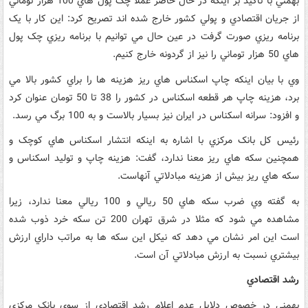
بهمني با تاکيد بر اينکه در حال حاضر عملا چک پول هاي 100 هزار توماني
از جريان اقتصادي و پولي کشور خارج شده اند تصريح کرد: اين کار با يک
برنامه ريزي صورت گرفت در عين حال مي توانيم با برنامه ريزي چک پول
هاي 50 هزار توماني را نيز از گردونه خارج کنيم.
وي با بيان اينکه چاپ اسکناس هاي ريز هزينه ها را براي کشور بالا مي
برد، هزينه چاپ هر قطعه اسکناس در کشور را 38 تا 50 تومان عنوان کرد
و افزود: سرانه اسکناس در ايران نيز بسيار بالاست و به 100 برگ مي رسد.
رئيس کل بانک مرکزي با اشاره به اينکه انتشار اسکناس هاي کوچک و
همچنين سکه هاي ريز معنا ندارد، گفت: هزينه چاپ و توليد اسکناس و
سکه هاي ريز بيش از هزينه مبادلاتي آنهاست.
به گفته وي ضرب سکه هاي 50 ريالي و 100 ريالي معنا ندارد، زيرا
مشاهده مي شود که مثلا در شرق تهران 200 تن سکه خرد ذوب شده
است اين امر نشان مي دهد که نيکل اين سکه ها به مراتب داراي ارزش
بيشتري نسبت به ارزش مبادلاتي آن است.
رشد اقتصادي
بهمني در خصوص دلايل عدم اعلام رشد اقتصادي از سوي بانک مرکزي