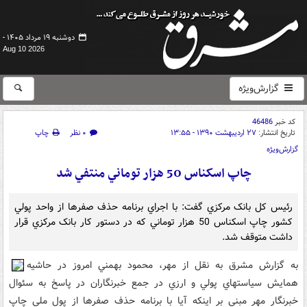
دوشنبه ۱۹ مرداد ۱۴۰۵ -
Aug 10 2026
گزارش‌ویژه
کد خبر
46486
تاریخ انتشار:
۲۷ اردیبهشت ۱۳۹۰ - ۱۳:۵۵
۰ نظر
چاپ
گزارش‌ویژه
چاپ اسکناس 50 هزار توماني منتفي شد
رئيس کل بانک مرکزي گفت: با اجراي برنامه حذف صفرها از واحد پولي
کشور چاپ اسکناس 50 هزار توماني که در دستور کار بانک مرکزي قرار
داشت متوقف شد.
به گزارش مشرق به نقل از مهر، محمود بهمني امروز در حاشيه
همايش سياستهاي پولي و ارزي در جمع خبرنگاران در پاسخ به سئوال
خبرنگار مهر مبني بر اينکه آيا با برنامه حذف صفرها از پول ملي چاپ