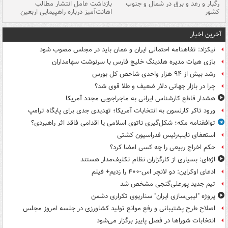
رگبار و رعد و برق در شمال و جنوب
بازداشت عامل انتشار مطالب
کشور
اهانت‌آمیز درباره راهپیمایی اربعین
گر
آخرین اخبار
نیکزاد: تفاهنامه احتمالی ایران و عمان باید در مجلس مصوب شود
بازی هیات مدیره هلدینگ خلیج فارس با سرنوشت سهامداران
رشد بیش از ۹۴ هزار واحدی شاخص کل بورس
چرا در بازار جهانی دلار ضعیف و طلا قوی شد؟
هشدار قاطع کارشناس ایرانی به ماجراجویی مجدد آمریکا
ورود تاکر کارلسون به انتخابات آمریکا؛ تهدیدی جدی برای پایگاه ترامپ
توافقنامه مکه؛ شکل‌گیری ناتوی اسلامی یا اقدامی فاقد اثر راهبردی؟
استعفای نایب‌رئیس فدراسیون کشتی
حکم اخراج ربیعی را چه کسی امضا کرد؟
اژه‌ای: بسیاری از کارگزاران نظام تکلیف‌مدار هستند
ادعای اوکراین: دو لانچر اس-۴۰۰ را زدیم+ فیلم
تیم جدید پورعلی‌گنجی مشخص شد
پروژه "لیبی‌سازی ایران" سناریوی تکراری دشمن
اصلاح طرح پشتیبانی و رفع موانع تولید کشاورزی در جلسه امروز مجلس
انتخابات شوراها در فصل پاییز برگزار می‌شود