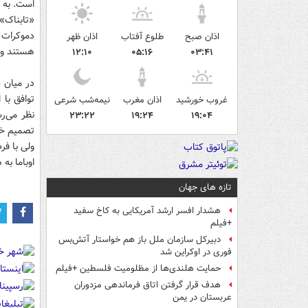
است. به 
دموکرات ا
اذان صبح
طلوع آفتاب
اذان ظهر
هستند و 18 نفر دیگر هنوز تصمیم خود را نگرفته یا اعلام نکرده‌
۱۲:۱۰
۰۵:۱۶
۰۳:۴۱
در میان س
غروب خورشید
اذان مغرب
نیمه‌شب شرعی
۲۳:۲۲
۱۹:۲۴
۱۹:۰۴
تصمیم خود
ولی با فر
اوباما به همراهی 13 سناتور دموکرات نیاز دارد 
تازه های جهان
هشدار افسر ارشد آمریکایی به کاخ سفید
+فیلم
دبیرکل سازمان ملل باز هم خواستار آتش‌بس
فوری در اوکراین شد
حمایت هلندی‌ها از مظلومیت فلسطین +فیلم
هدف قرار گرفتن اتاق‌ فرماندهی مزدوران
عربستان در یمن