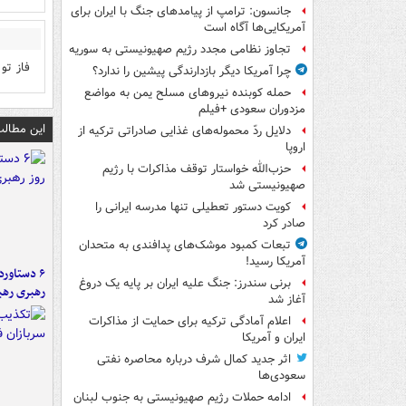
جانسون: ترامپ از پیامدهای جنگ با ایران برای
آمریکایی‌ها آگاه است
تجاوز نظامی مجدد رژیم صهیونیستی به سوریه
فاز تو
چرا آمریکا دیگر بازدارندگی پیشین را ندارد؟
حمله کوبنده نیروهای مسلح یمن به مواضع
مزدوران سعودی +فیلم
این مطالب
دلایل ردّ محموله‌های غذایی صادراتی ترکیه از
اروپا
حزب‌الله خواستار توقف مذاکرات با رژیم
صهیونیستی شد
کویت دستور تعطیلی تنها مدرسه ایرانی را
صادر کرد
تبعات کمبود موشک‌های پدافندی به متحدان
آمریکا رسید!
برنی سندرز: جنگ علیه ایران بر پایه یک دروغ
رهبری رهب
آغاز شد
اعلام آمادگی ترکیه برای حمایت از مذاکرات
ایران و آمریکا
اثر جدید کمال شرف درباره محاصره نفتی
سعودی‌ها
ادامه حملات رژیم صهیونیستی به جنوب لبنان