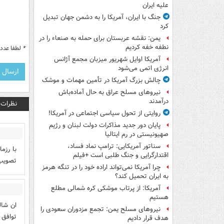
علیه ایران
جنگ با ایران، آمریکا را به دشمن جهان تبدیل
کرد
یمن: نقشه عربستان برای حمله به صنعاء را در
نطفه خفه کردیم
*
لطفا عدد م
آمریکا اوایل شهریور میزبان مجمع آژانس
انرژی اتمی می‌شود
چالش بزرگ آمریکا در تأمین مهمات و موشک
نیروهای مسلح عراق به حال آماده‌باش
درآمدند
نظرات
روایتی از تحول سیاسی اجتماعی در آمریکا!
پایان دور جدید مذاکرات دولت لبنان و رژیم
صهیونیستی در رم ایتالیا
سناتور آمریکایی: ترامپ نماد فساد،
با رزم
اقتدارگرایی و جنگ طلبی است +فیلم
تصویب 
چرا آمریکا نمی‌تواند اراده خود را در تنگه هرمز
به ایران تحمیل کند؟
آمریکا: از پرتاب موشکی کره شمالی مطلع
هستیم
ان شال
نیروهای مسلح یمن: تجمع مزدوران سعودی را
توافق ر
هدف قرار دادیم