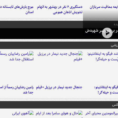
عه معافیت سربازان
دستگیری ۶ نفر در بهشهر به اتهام
تشویش اذهان عمومی
استان
ده
در بر پای پسر شهیدش
رزشی
یگو به اینفانتینو:
جنجال جدید نیمار در برزیل +فیلم
رامین رضاییان رسماً از اس
ست‌ و حیله‌گر!
جدا شد
عکس