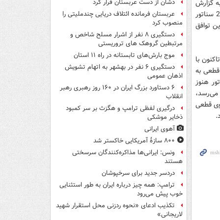
ه گزارش
دشان از دست عربستان فرار کرد
«تابناک»، به نقل از پایگاه «هیل» که خبرهای کنگره امریکا را پوشش می‌دهد، تاکنون 20 سناتور
عربستان فرمانده ائتلاف دریایی چندملیتی را
منصوب کرد
ین توافق
دستگیری ۸ نفر از اشرار مسلح شاخص و
مرتبطین گروهک های تروریستی
موج بارش‌های تابستانه در راه ۱۱ استان
اکنون با
دستگیری ۶ نفر در بهشهر به اتهام تشویش
 است. در اردوگاه جمهوری‌خواهان نیز مخالفت 29 نفر قطعی به
اذهان عمومی
اتور هنوز
۶ دستاورد بزرگ ایران در ۱۶۰ روز رهبری رهبر
 می‌رسد،
انقلاب
توی قطعی
درگیری لفظی ترامپ و هگزث بر سر کمبود
ذخایر موشکی
آهوی ایرانی
۸۰۰ سازۀ آمریکایی خاکستر شد
ونس: ایرانی‌ها مذاکره‌کنندگان سرسختی
هستند
دردسر جدید برای سرخپوشان
ترامپ: همه چیز درباره ایران به طور استثنایی
خوب پیش می‌رود
تکذیب ادعای «نحوه ردزنی محل استقرار شهید
لاریجانی»