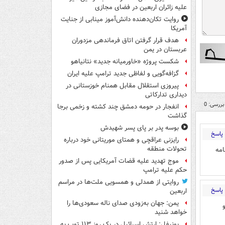
علیه زائران اربعین در فضای مجازی
روایت تکان‌دهنده دانش‌آموز مینابی از جنایت
آمریکا
هدف قرار گرفتن اتاق‌ فرماندهی مزدوران
عربستان در یمن
شکست پروژه «خاورمیانه جدید» نتانیاهو
گزافه‌گویی و لفاظی جدید ترامپ علیه ایران
پیروزی استقلال مقابل همنام خوزستانی در
دیداری تدارکاتی
بررسی: 0
انفجار در حومه دمشق چند کشته و زخمی برجا
گذاشت
بوسه‌ پدر بر پای پسر شهیدش
پاسخ
رایزنی عراقچی و همتای موریتانی خود درباره
تحولات منطقه
امه
موج تهدید علیه قضات آمریکایی پس از صدور
حکم علیه ترامپ
روایتی از همدلی و همسویی ملت‌ها در مراسم
پاسخ
اربعین
یمن: جهان به‌زودی صدای ناله سعودی‌ها را
خواهد شنید
یونیفل: ارتش اسرائیل در یک روز ۱۱۳ توپ به