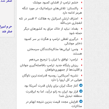
خشم ترامپ از افشای کمبود موشک
پاکستان: تلاش‌های دیپلماتیک در مورد تنگه
هرمز ادامه دارد
اعتراف ارتش اسرائیل به هلاکت ۲ افسر در تله
انفجاری حزب‌الله
حرم امیرا
بغداد: نباید از خاک عراق به کشورهای دیگر
صفر شد
حمله شود
درگیری لفظی ترامپ و هگزث بر سر کمبود
ذخایر موشکی
ونس: ایرانی‌ها مذاکره‌کنندگان سرسختی
هستند
ترامپ: توافق با ایران را ترجیح می‌دهم
ریزش پایگاه جدید ترامپ بافاصله‌گیری جوانان
و اقلیت‌ها از جمهوری‌خواهان
نشریه آمریکایی: روسیه قدرتمندترین ناوگان
هوایی در کل اروپا را دارد
آغاز جنگ ایران برای پایان قدرت آمریکا بود
قرار بود ایران به زانو درآید، اما به ابرقدرت
منطقه تبدیل شد!
افزایش مجدد قیمت بنزین نتیجه ابهام در
مذاکرات