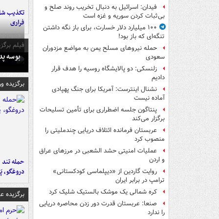
فیدان: اسرائیل به دنبال تخریب روند صلح و
تکذیب شای
بی‌ثبات کردن سوریه و غزه است
فراری
۱۰۰ میلیارد دلار خسارت، برای باز نگه داشتن
تنگه‌ای که باز بود!
فیلم برگزی
حمله نیروهای مسلح یمن به مواضع مزدوران
بوسه‌ پ
سعودی
زلنسکی: دو پالایشگاه روسیه را هدف قرار
دادیم
برگزیده و
نشنال اینترست: آمریکا برای جنگ پهپادی
آماده نیست
پنتاگون جلسه اضطراری برای تأمین تسلیحات
برگزار می‌کند
عربستان فرمانده ائتلاف دریایی چندملیتی را
منصوب کرد
عملیات امنیتی حشد الشعبی در مرزهای عراق
و اردن
حمله تند ف
دروغگو، پَ
روایت گاردین از «دیپلماسی کودکستانی»
ترامپ در برابر ایران
کره شمالی یک موشک بالستیک شلیک کرد
برگزیده 
صنعا: عربستان قدرت دور زدن محاصره دریایی
را ندارد