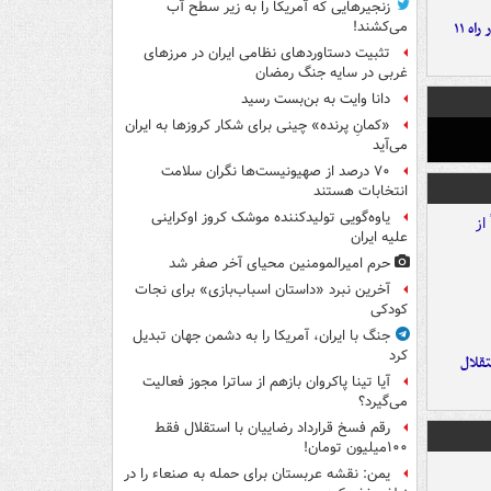
زنجیرهایی که آمریکا را به زیر سطح آب
موج بارش‌های تابستانه در راه ۱۱
می‌کشند!
تثبیت دستاوردهای نظامی ایران در مرزهای
غربی در سایه جنگ رمضان
دانا وایت به بن‌بست رسید
«کمانِ پرنده» چینی برای شکار کروزها به ایران
می‌آید
۷۰ درصد از صهیونیست‌ها نگران سلامت
انتخابات هستند
یاوه‌گویی تولیدکننده موشک کروز اوکراینی
علیه ایران
حرم امیرالمومنین محیای آخر صفر شد
آخرین نبرد «داستان اسباب‌بازی» برای نجات
کودکی
جنگ با ایران، آمریکا را به دشمن جهان تبدیل
کرد
تقلال
آیا تینا پاکروان بازهم از ساترا مجوز فعالیت
می‌گیرد؟
رقم فسخ قرارداد رضاییان با استقلال فقط
۱۰۰میلیون تومان!
یمن: نقشه عربستان برای حمله به صنعاء را در