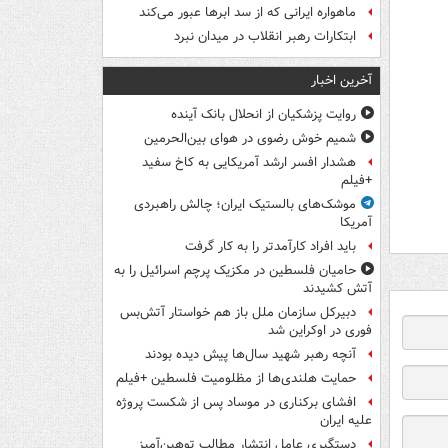
ماهواره ایرانی که از سد ابرها عبور می‌کند
ابتکارات رهبر انقلاب در میدان نبرد
آخرین اخبار
روایت پزشکیان از انحلال بانک آینده
شمیم خوش رضوی در هوای بین‌الحرمین
هشدار افسر ارشد آمریکایی به کاخ سفید
+فیلم
موشک‌های بالستیک ایران؛ چالش راهبردی
آمریکا
باید افراد کارآمدتر را به کار گرفت
حامیان فلسطین در مکزیک پرچم اسرائیل را به
آتش کشیدند
دبیرکل سازمان ملل باز هم خواستار آتش‌بس
فوری در اوکراین شد
آنچه رهبر شهید سال‌ها پیش دیده بودند
حمایت هلندی‌ها از مظلومیت فلسطین +فیلم
افشای برکناری در موساد پس از شکست پروژه
علیه ایران
دستگیری عامل انتشار مطالب توهین‌آمیز