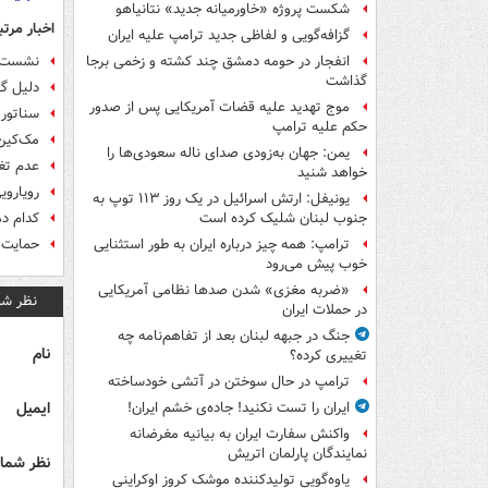
شکست پروژه «خاورمیانه جدید» نتانیاهو
اخبار مرتب
گزافه‌گویی و لفاظی جدید ترامپ علیه ایران
نشست 1+5 با دموکرات‌‌ها برای جلوگیری از رد
انفجار در حومه دمشق چند کشته و زخمی برجا
گذاشت
دلیل گز
موج تهدید علیه قضات آمریکایی پس از صدور
سناتور 
حکم علیه ترامپ
مک‌کین:
یمن: جهان به‌زودی صدای ناله سعودی‌ها را
عدم تغی
خواهد شنید
رویاروی
یونیفل: ارتش اسرائیل در یک روز ۱۱۳ توپ به
کدام دم
جنوب لبنان شلیک کرده است
حمایت 63 درصد یهودیان آمریکا از توافق هسته
ترامپ: همه چیز درباره ایران به طور استثنایی
خوب پیش می‌رود
«ضربه مغزی» شدن صدها نظامی آمریکایی
نظر شم
در حملات ایران
جنگ در جبهه لبنان بعد از تفاهم‌نامه چه
نام
تغییری کرده؟
ترامپ در حال سوختن در آتشی خودساخته
ایمیل
ایران را تست نکنید! جاده‌ی خشم ایران!
واکنش سفارت ایران به بیانیه مغرضانه
نمایندگان پارلمان اتریش
نظر شما 
یاوه‌گویی تولیدکننده موشک کروز اوکراینی