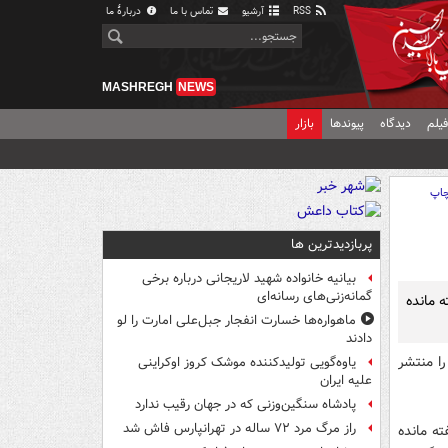
RSS
آرشیو
تماس با ما
دربارهٔ ما
MASHREGH
NEWS
یلم
دیدگاه
پیوندها
بازار
اپ
پربازدیدترین ها
بیانیه خانواده شهید لاریجانی درباره برخی
گمانه‌زنی‌های رسانه‌ای
فق هسته‌ای ۱+۵ و ایران در ۲۶ شهریور ماه حدود ۵ هفته مانده
ماهواره‌ها خسارت انفجار جبل‌علی امارت را لو
دادند
را منتشر
یاوه‌گویی تولیدکننده موشک کروز اوکراینی
علیه ایران
پادشاه سنگین‌وزنی که در جهان رقیب ندارد
راز مرگ مرد ۷۲ ساله در تهرانپارس فاش شد
درباره توافق هسته‌ای 1+5 و ایران در 26 شهریور ماه حدود 5 هفته مانده