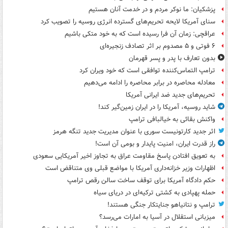
پزشکیان: ما نوکر مردم و در خدمت آنان هستیم
سنای آمریکا لایحه تحریم‌های گسترده انرژی روسیه را تصویب کرد
عراقچی: زمان آن فرا رسیده است که به خود متکی باشیم
۶ فوتی و ۵ مصدوم بر اثر تصادف زنجیره‌ای
بدون تعارف با پدر و پسر قهرمان
ترامپ التماس‌کننده توافقی است که خود ویران کرد
معادله محاصره در برابر محاصره را ادامه می‌دهیم
تحریم‌های جدید ضد ایرانی آمریکا
شاید روسیه، آمریکا را در ایران زمین‌گیر کند!
واکنش بقائی به خیالبافی ترامپ
اثر جدید کارتونیست سوری با عنوان مدیریت جدید تنگه هرمز
راز قدرت ایران، امنیت پایدار و بومی آن است!
به تعویق افتادن پاسخ مقاومت عراق به تجاوز اخیر آمریکایی سعودی
اظهارات وزیر خزانه‌داری آمریکا با مواضع قبلی وی متناقض است
حکم دادگاه آمریکا برای توقف ساخت سالن رقص ترامپ
حمله پهپادی به کشتی ترکیه‌ای در دریای سیاه
ترامپ و نتانیاهو جنایتکار جنگی هستند!
میزبانی استقلال در آسیا به امارات می‌رسد؟