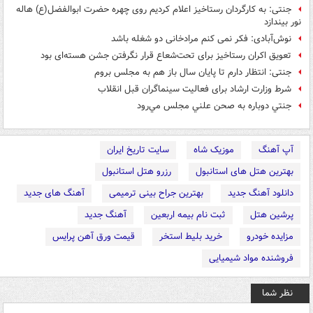
جنتی: به کارگردان رستاخیز اعلام کردیم روی چهره حضرت ابوالفضل(ع) هاله
نور بیندازد
نوش‌آبادی: فکر نمی کنم مرادخانی دو شغله باشد
تعویق اکران رستاخیز برای تحت‌شعاع قرار نگرفتن جشن هسته‌ای بود
جنتی: انتظار دارم تا پایان سال باز هم به مجلس بروم
شرط وزارت ارشاد برای فعالیت سینماگران قبل انقلاب
جنتي دوباره به صحن علني مجلس مي‌رود
آپ آهنگ
موزیک شاه
سایت تاریخ ایران
بهترین هتل های استانبول
رزرو هتل استانبول
دانلود آهنگ جدید
بهترین جراح بینی ترمیمی
آهنگ های جدید
پرشین هتل
ثبت نام بیمه اربعین
آهنگ جدید
مزایده خودرو
خرید بلیط استخر
قیمت ورق آهن پرایس
فروشنده مواد شیمیایی
نظر شما