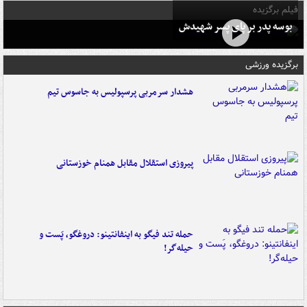
فیلم برگزیده
بوسه‌ پدر بر پای پسر شهیدش
برگزیده ورزشی
هشدار سرمربی پرسپولیس به جاسوس تیم
پیروزی استقلال مقابل همنام خوزستانی
حمله تند فیگو به اینفانتینو: دروغگو، پَست‌ و
حیله‌گر!