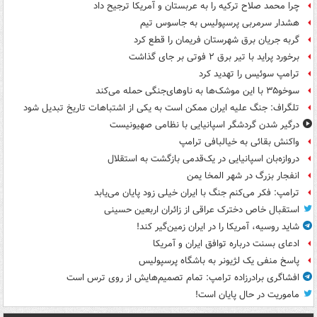
چرا محمد صلاح ترکیه را به عربستان و آمریکا ترجیح داد
هشدار سرمربی پرسپولیس به جاسوس تیم
گربه جریان برق شهرستان فریمان را قطع کرد
برخورد پراید با تیر برق ۲ فوتی بر جای گذاشت
ترامپ سوئیس را تهدید کرد
سوخو۳۵ با این موشک‌ها به ناوهای‌جنگی حمله می‌کند
تلگراف: جنگ علیه ایران ممکن است به یکی از اشتباهات تاریخ تبدیل شود
درگیر شدن گردشگر اسپانیایی با نظامی صهیونیست
واکنش بقائی به خیالبافی ترامپ
دروازه‌بان اسپانیایی در یک‌قدمی بازگشت به استقلال
انفجار بزرگ در شهر المخا یمن
ترامپ: فکر می‌کنم جنگ با ایران خیلی زود پایان می‌یابد
استقبال خاص دخترک عراقی از زائران اربعین حسینی
شاید روسیه، آمریکا را در ایران زمین‌گیر کند!
ادعای بسنت درباره توافق ایران و آمریکا
پاسخ منفی یک لژیونر به باشگاه پرسپولیس
افشاگری برادرزاده ترامپ: تمام تصمیم‌هایش از روی ترس است
ماموریت در حال پایان است!