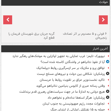
حوادث
۶ فوتی و ۵ مصدوم بر اثر تصادف
گربه جریان برق شهرستان فریمان را
رگ
زنجیره‌ای
قطع کرد
آخرین اخبار
نیویورک تایمز: غرب تمایلی به تجهیز اوکراین به موشک‌های رهگیر ندارد
آیا از نفوذ نتانیاهو در واشنگتن کاسته شده است؟
توافق پرو و مکزیک بر سر ازسرگیری روابط دیپلماتیک
پزشکیان: شکافی بین دولت و نیروهای مسلح نیست
تاکید نخست‌وزیر عراق بر تقویت روابط با عربستان
وقتی رسانه عبری از کابوس بنیامین نتانیاهو می‌گوید
هیچ دولتی به اندازۀ ما در جهت سیاست‌های رهبری قدم برنداشت
پزشکیان: هرگز استعفا نداده‌ام و نخواهم داد
تجاوزات مجدد رژیم صهیونیستی به جنوب لبنان
حمله به ۱۵ نفتکش‌ اماراتی از ابتدای جنگ