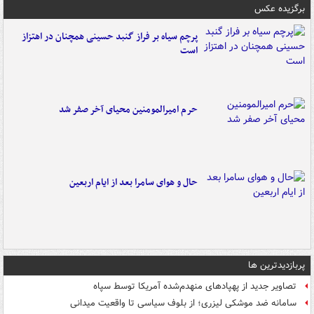
برگزیده عکس
پرچم سیاه بر فراز گنبد حسینی همچنان در اهتزاز
است
حرم امیرالمومنین محیای آخر صفر شد
حال و هوای سامرا بعد از ایام اربعین
پربازدیدترین ها
تصاویر جدید از پهپادهای منهدم‌شده آمریکا توسط سپاه
سامانه ضد موشکی لیزری؛ از بلوف سیاسی تا واقعیت میدانی