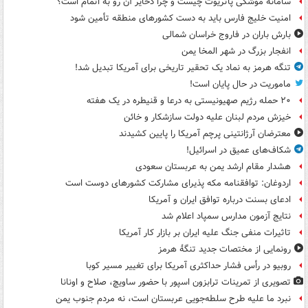
سامانه موشکی پاتریوت چیست و چرا ذخایر آن رو به اتمام است؟
امنیت خلیج فارس باید به دست کشورهای منطقه تأمین شود
بارش باران در فاروج خراسان شمالی
انفجار بزرگ در شهر المخا یمن
تنگه هرمز به نماد یک تحقیر تاریخی برای آمریکا تبدیل شد!
ماموریت در حال پایان است!
۲۰ حمله رژیم صهیونیستی به درعا و قنیطره در یک هفته
خیزش مردم لبنان علیه دولت سازشکار و خائن
معترضان آرژانتینی پرچم آمریکا را پایین کشیدند
شکاف‌های عمیق در اسرائیل!
هشدار مقام ارشد یمن به عربستان سعودی
اردوغان: توافقنامه مکه پذیرای مشارکت کشورهای دوست است
ادعای بسنت درباره توافق ایران و آمریکا
نتایج آزمون مدارس سمپاد اعلام شد
تاثیرات منفی جنگ علیه ایران بر بازار کار آمریکا
رونمایی از مختصات جدید تنگۀ هرمز
روبیو در رأس فشار حداکثری آمریکا برای تغییر مسیر کوبا
تصویری از تمرینات ترابزون اسپور با حضور ساویچ، صلاح و اونانا
نبرد ما علیه طرح سلطه‌جویی عربستان است، نه مردم جنوب یمن