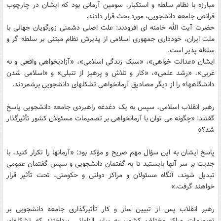
مبارزه با نظام سلطه و استکبار، سومین آرمانی بود که ایشان در چارچوب
فرائض جامعه دانشجویی، مورد بحث قرار دادند.
حضرت آیت الله خامنه ای افزودند: علت اصلی دشمنی زورگویان جهانی با
ملت ایران، خودداری جمهوری اسلامی از پذیرش نظام مبتنی بر سلطه گر و
سلطه پذیر است.
ایشان «عدالت خواهی»، «سبک زندگی اسلامی»، «آزادیخواهی واقعی و نه
غربی»، «رشد علمی»، «کار و تلاش و پرهیز از تنبلی» و «اسلامی شدن
دانشگاهها» را از دیگر مصادیق آرمانخواهی تشکلهای دانشجویی برشمردند.
رهبر انقلاب اسلامی، سپس به یک دغدغه راهبردی جامعه دانشجویی پاسخ
گفتند: «چگونه می توان با آرمانخواهی بر تصمیمات مسئولان کشور تأثیرگذار
شد؟»
پاسخ ایشان به این سؤال مهم صریح و مؤکد بود: «آرمانها را تکرار کنید، با
جدیت بر سر آنها بایستید تا به گفتمان دانشجویی و سپس گفتمان عمومی
تبدیل شوند، آنگاه مسئولان و مراکز دولتی و حکومتی، تحت تأثیر قرار
خواهند گرفت.»
رهبر انقلاب پس از تبیین ساز و کار تأثیرگذاری جامعه دانشجویی بر
تصمیمات مراکز مختلف کشور، به بیان الزاماتی پرداختند که تشکلهای