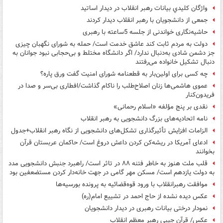
واژگان كليدي بيانات رهبر انقلاب در ديدار اساتيد
جمعی از دانشجویان با رهبر انقلاب دیدار کردند
حاشیه‌نگاری خواندنی از جلسه 5ساعته با رهبری
دولت به مردم ثابت کند عاشق خدمت است/ حمله به شورای نگهبان چیزی
جز دشمن شادی به‌دنبال ندارد/ اگر دانشگاه مختلط و بی‌حجابی نبود جوانان به
دنبال تشکیل خانواده می‌رفتند
چه کسی برای اولین‌بار به قطعنامه شورای امنیت گفت ورق پاره؟
عموی هاشمی‌ها زنان اصلاح‌طلب را ناکام گذاشت/افطاری بی‌‌سر و صدا در
فریدون‌کنار
نقدی بر پنج مؤلفه «اسلام رحمانی»
نامه اتحادیه‌های بزرگ دانشجویی به رهبر انقلاب
الزامات افزایش تأثیرگذاری تشکل‌های دانشجویی از نگاه رهبر انقلاب+جدول
ادعای آمریکا در ریشه‌کن کردن داعش دروغ است/ حاکمان عربستان قرآن
بخوانند
قلب ملت هنوز به خاطر فتنه ۸۸ در تاثر است/ راهبرد جنبش دانشجویی مدد
به دولت یازدهم است/ مسکن مهر گامی در جهت خانه‌دار کردن مستضعفین بود
موافقت رهبرانقلاب با ورود قوه‌قضائیه به پرونده بورسیه‌ها
عکس دیده نشده از حاج احمد در تشییع امام(ره)
نمودار درختی بیانات رهبری در دیدار دانشجویان
عکس/ قرآن جیبی رهبر معظم انقلاب