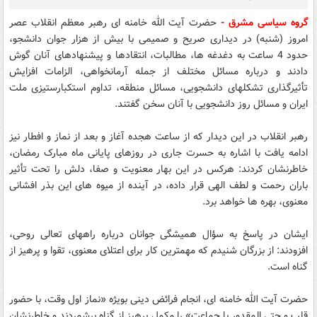
گروه سیاسی مشرق -
حضرت آیت الله خامنه ای رهبر معظم انقلاب عصر
امروز (شنبه) در دیداری صریح و صمیمی با بیش از هزار جوان دانشجو،
حدود 4 ساعت به دغدغه ها، مطالبات، انتقادها و پیشنهادهای آنان گوش
دادند و درباره مسائل مختلف از جمله آرمانخواهی، الزامات افزایش
تأثیرگذاری تشکلهای دانشجویی، مسائل منطقه، تداوم استکبارستیزی ملت
ایران و مسائل روز دانشجویی با آنان سخن گفتند.
رهبر انقلاب در این دیدار که از ساعت هجده آغاز و بعد از نماز و افطار نیز
ادامه یافت با اشاره به حسرت جاری در روزهای پایانی ماه مبارک رمضان،
خاطرنشان کردند: هرکس در این بهار معنویت و صفا، دلش را تحت تأثیر
باران رحمت و لطف الهی قرار داده، در آینده از میوه های این بذر افشانی
معنوی، بهره ها خواهد برد.
ایشان در پاسخ به سؤال همیشگی جوانان درباره راههای تعالی روحی،
افزودند: از بزرگان شنیدم که مهمترین کار برای اعتلای معنوی، تقوا و پرهیز از
گناه است.
حضرت آیت الله خامنه ای، انجام فرائض دینی بویژه «نماز اول وقت، با حضور
قلب و حتی المقدور با جماعت» را مکمل پرهیز از گناه برشمردند و خاطرنشان