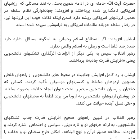
حضرت آیت الله خامنه ای در ادامه همین بحث، به نقد مسائلی که ارزشهای
امریکایی نامگذاری شده پرداختند و افزودند: جهانخوارگی نظام سلطه در
همین ارزشهای امریکایی ریشه دارد ضمن اینکه نکات خوب این ارزشها نیز،
در رفتار سلطه جویانه مقامات امریکایی به فراموشی سپرده شده است.
ایشان افزودند: اگر اصطلاح اسلام رحمانی به اینگونه مسائل اشاره دارد
صددرصد غلط است و ربطی به اسلام واقعی ندارد.
رهبر انقلاب سپس به یکی دیگر از الزامات اثرگذاری تشکلهای دانشجویی
یعنی «افزایش قدرت جاذبه» پرداختند.
ایشان با رد کامل افزایش جذابیت در محیط های دانشجویی از راههای غلطی
همچون اردوهای مختلط و کنسرتهای موسیقی تأکید کردند: کسانی که
دختران و پسران دانشجوی مردم را تحت عنوان ایجاد جاذبه، بصورت مختلط
در پوشش اردوهای دانشجویی به اروپا می برند قطعاً به محیطهای دانشجویی
و حتی نسل آینده خیانت می کنند.
رهبر انقلاب در تبیین راههای صحیح افزایش قدرت جذب تشکلهای
دانشجویی، به ارائه حرفهای نو و تازه دینی، سیاسی و اجتماعی اشاره کردند و
افزودند: مطالعه عمیق قرآن و نهج البلاغه، امکان طرح سخنان نو و جذاب را