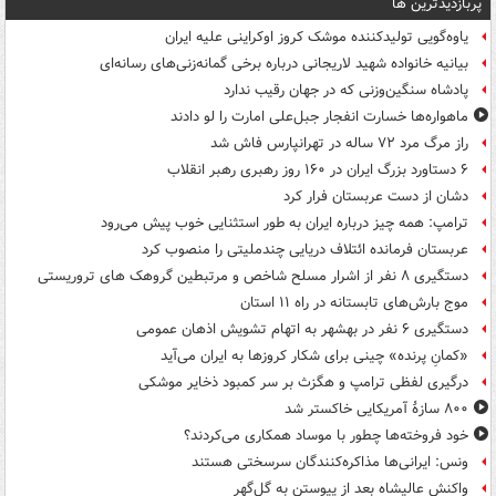
پربازدیدترین ها
یاوه‌گویی تولیدکننده موشک کروز اوکراینی علیه ایران
بیانیه خانواده شهید لاریجانی درباره برخی گمانه‌زنی‌های رسانه‌ای
پادشاه سنگین‌وزنی که در جهان رقیب ندارد
ماهواره‌ها خسارت انفجار جبل‌علی امارت را لو دادند
راز مرگ مرد ۷۲ ساله در تهرانپارس فاش شد
۶ دستاورد بزرگ ایران در ۱۶۰ روز رهبری رهبر انقلاب
دشان از دست عربستان فرار کرد
ترامپ: همه چیز درباره ایران به طور استثنایی خوب پیش می‌رود
عربستان فرمانده ائتلاف دریایی چندملیتی را منصوب کرد
دستگیری ۸ نفر از اشرار مسلح شاخص و مرتبطین گروهک های تروریستی
موج بارش‌های تابستانه در راه ۱۱ استان
دستگیری ۶ نفر در بهشهر به اتهام تشویش اذهان عمومی
«کمانِ پرنده» چینی برای شکار کروزها به ایران می‌آید
درگیری لفظی ترامپ و هگزث بر سر کمبود ذخایر موشکی
۸۰۰ سازۀ آمریکایی خاکستر شد
خود فروخته‌ها چطور با موساد همکاری می‌کردند؟
ونس: ایرانی‌ها مذاکره‌کنندگان سرسختی هستند
واکنش عالیشاه بعد از پیوستن به گل‌گهر