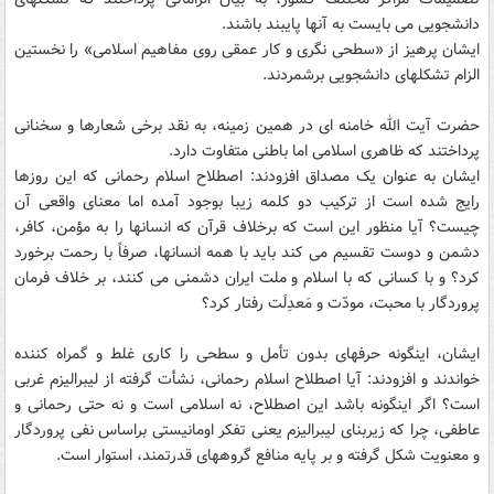
دانشجویی می بایست به آنها پایبند باشند.
ایشان پرهیز از «سطحی نگری و کار عمقی روی مفاهیم اسلامی» را نخستین
الزام تشکلهای دانشجویی برشمردند.
حضرت آیت الله خامنه ای در همین زمینه، به نقد برخی شعارها و سخنانی
پرداختند که ظاهری اسلامی اما باطنی متفاوت دارد.
ایشان به عنوان یک مصداق افزودند: اصطلاح اسلام رحمانی که این روزها
رایج شده است از ترکیب دو کلمه زیبا بوجود آمده اما معنای واقعی آن
چیست؟ آیا منظور این است که برخلاف قرآن که انسانها را به مؤمن، کافر،
دشمن و دوست تقسیم می کند باید با همه انسانها، صرفاً با رحمت برخورد
کرد؟ و با کسانی که با اسلام و ملت ایران دشمنی می کنند، بر خلاف فرمان
پروردگار با محبت، مودّت و مَعدِلَت رفتار کرد؟
ایشان، اینگونه حرفهای بدون تأمل و سطحی را کاری غلط و گمراه کننده
خواندند و افزودند: آیا اصطلاح اسلام رحمانی، نشأت گرفته از لیبرالیزم غربی
است؟ اگر اینگونه باشد این اصطلاح، نه اسلامی است و نه حتی رحمانی و
عاطفی، چرا که زیربنای لیبرالیزم یعنی تفکر اومانیستی براساس نفی پروردگار
و معنویت شکل گرفته و بر پایه منافع گروههای قدرتمند، استوار است.