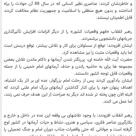
و خاطرنشان کردند: عناصری نظیر کسانی که در سال 88 آن حوادث را براه
انداختند و بدون هیچ منطقی با اسلامیت و جمهوریت نظام مخالفت کردند
قابل اطمینان نیستند.
رهبر انقلاب «فهم واقعیات کشور» را از دیگر الزامات افزایش تأثیرگذاری
جریانهای دانشجویی برشمردند.
ایشان افزودند: توقع از مسئولان برای کار و تلاش بیشتر، توقع درستی است
اما باید واقعیات مثبت را نیز مشاهده کرد.
حضرت آیت الله خامنه ای، پررنگتر شدن آرمانها و ناکام ماندن تلاش بعضی
مجموعه ها برای به حاشیه راندن و حذف آرمانهای امام خمینی را از جمله
واقعیات قابل توجه کشور دانستند.
ایشان یادآوری کردند پس از رحلت امام بزرگوار، عده ای بر اثر یک اشتباه،
اهداف پنهان خود را برای کنار گذاشتن آرمانهای بزرگ امام علنی کردند که
البته الان چون پخته تر شده اند دیگر به صراحت از این هدف حرف نمی زنند،
اما عمل می کنند.
رهبر انقلاب افزودند: با وجود تلاشهای بی وقفه این عده در داخل و خارج و
بکارگیری عناصر فکری، سیاسی و هنری، نشاط و حیات آرمانها در کشور اوج
گرفته است و جوانانی که حتی واقعیات جذاب دوران امام و جنگ تحمیلی را