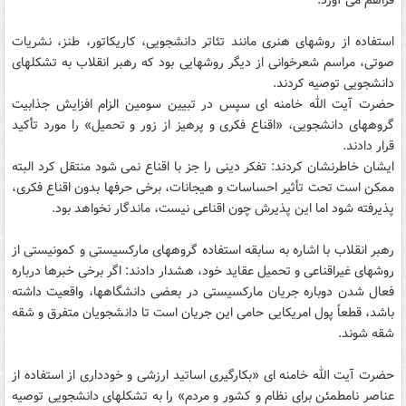
فراهم می آورد.
استفاده از روشهای هنری مانند تئاتر دانشجویی، کاریکاتور، طنز، نشریات
صوتی، مراسم شعرخوانی از دیگر روشهایی بود که رهبر انقلاب به تشکلهای
دانشجویی توصیه کردند.
حضرت آیت الله خامنه ای سپس در تبیین سومین الزام افزایش جذابیت
گروههای دانشجویی، «اقناع فکری و پرهیز از زور و تحمیل» را مورد تأکید
قرار دادند.
ایشان خاطرنشان کردند: تفکر دینی را جز با اقناع نمی شود منتقل کرد البته
ممکن است تحت تأثیر احساسات و هیجانات، برخی حرفها بدون اقناع فکری،
پذیرفته شود اما این پذیرش چون اقناعی نیست، ماندگار نخواهد بود.
رهبر انقلاب با اشاره به سابقه استفاده گروههای مارکسیستی و کمونیستی از
روشهای غیراقناعی و تحمیل عقاید خود، هشدار دادند: اگر برخی خبرها درباره
فعال شدن دوباره جریان مارکسیستی در بعضی دانشگاهها، واقعیت داشته
باشد، قطعاً پول امریکایی حامی این جریان است تا دانشجویان متفرق و شقه
شقه شوند.
حضرت آیت الله خامنه ای «بکارگیری اساتید ارزشی و خودداری از استفاده از
عناصر نامطمئن برای نظام و کشور و مردم» را به تشکلهای دانشجویی توصیه