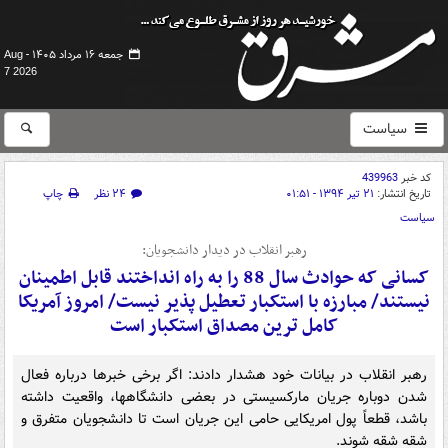
جمعه ۱۶ مرداد ۱۴۰۵ -
Aug
7 2026
سیاست
کد خبر
439963
تاریخ انتشار:
۲۱ تیر ۱۳۹۴ - ۰۱:۵۱
۲۴ نظر
چاپ
سیاست
رهبر انقلاب در دیدار دانشجویان:
کسانی که حوادث سال 88 را به‌ راه انداختند قابل اطمینان
نیستند/ مبارزه با استکبار تعطیل پذیر نیست/ امروز آمریکا
کامل ترین مصداق استکبار است
رهبر انقلاب در بیانات خود هشدار دادند: اگر برخی خبرها درباره فعال
شدن دوباره جریان مارکسیستی در بعضی دانشگاهها، واقعیت داشته
باشد، قطعاً پول امریکایی حامی این جریان است تا دانشجویان متفرق و
شقه شقه شوند.