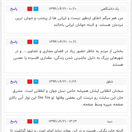
پاسخ
یک دانشگاهی
۱۰:۲۰ - ۱۳۹۴/۰۴/۲۱
0
0
من هم میگم اتفاق اینطور نیست و ایرانی ها از پرجنب و جوش ترین
مردمان هستند. و البته جوانان ایرانی باحالند
پاسخ
۱۰:۲۱ - ۱۳۹۴/۰۴/۲۱
0
0
بخشی از مردم به خاطر حضور زیاد در فضای مجازی و تصاویر.... و در
شهرهای بزرگ به دلیل ماشینی شدن زندگی، مقداری افسرده یا عصبی
هستند
پاسخ
شفق
۱۱:۲۸ - ۱۳۹۴/۰۴/۲۱
0
0
سخنان انقلابی ایشان همیشه حامی نسل جوان و انقلابی است. مشرق
جان این سایتت رو درست کن. بعضی وقتها تو fire fox این نوار آبی بالای
صفحه میپره وسط صفحه.
پاسخ
سید
۱۳:۱۳ - ۱۳۹۴/۰۴/۲۱
0
0
البته جای نگرانی هست و در این موارد نباید امام امت رو تنها گذاشت تا