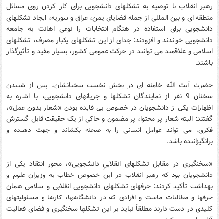
رهبر انقلاب با توصیه به تشکلهای دانشجویی برای کار کردن روی مسائل
منطقه ای و بین المللی از جمله قضایای یمن، عراق و سوریه، ایجاد تشکلهای
دانشجویی برای استفاده در هنگام انتخابات را نوعی اهانت به جامعه
دانشجویی خواندند و افزودند: جدای از این تشکلهای یکبار مصرف، تشکلهای
اسلامی و علاقمند می توانند در حرکت عمومی کشور، بسیار مفید و تأثیرگذار
باشند.
حضرت آیت الله خامنه ای در بخش نخست سخنانشان، پس از شنیدن
سخنان 9 نفر از نمایندگان تشکلها و جریانهای دانشجویی، با اشاره به
اظهارات یکی از دانشجویان در خصوص بی فایده بودن «شعار بدون عمل»،
گفتند: البته شعار پر محتوا، پر مضمون و حاکی از یک حقیقت قابل گسترش
فکری، می تواند عوامل انسانی را به صحنه بکشاند و جهت دهنده و
برانگیزاننده باشد.
«سختگیری در مقابل تشکلهای انقلابیِ دانشجویی»، محور انتقاد یکی از
دانشجویان بود که رهبر انقلاب در این خصوص خطاب به وزیران علوم و
بهداشت تأکید کردند: حرفهای تشکلهای دانشجویی انقلابی و اسلامی همان
حرفها و مطالبات ماست و افرادی که در دانشگاهها، کارها و مسئولیتهای
کلیدی در دست دارند مطلقاً نباید بر این تشکلها سختگیری و فضای فعالیت