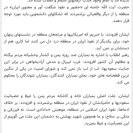
ندیده اند با تمام وجود جذب آرمانهای اسلام و انقلاب شده اند.
حضرت آیت الله خامنه ای «حضور و نفوذ شگفت آور و معنوی ایران» در
منطقه را از دیگر واقعیاتی برشمردند که تشکلهای دانشجویی باید مورد توجه
قرار دهند.
ایشان افزودند: با خبریم که امریکاییها و مرتجعان منطقه در نشستهای پنهان
خود، برای یکدیگر از نفوذ ایران در منطقه درد دل می کنند اما کاری هم از
دستشان بر نمی آید.
رهبر انقلاب با اشاره به بمباران صد روزه یمن و کشتار وحشیانه مردم بیگناه
و مظلوم آن کشور افزودند: غربِ لیبرال و مدعی آزادیخواهی در برابر این
جنایت سعودیها، لب از لب باز نمی کند و شورای امنیت در یکی از ننگین
ترین قطعنامه های خود، بجای بمباران کنندگان، بمباران شوندگان را محکوم
می کند.
ایشان، علت اصلی بمباران خانه و کاشانه مردم یمن را غیظ و عصبانیت
سعودیها و حامیانشان از نفوذ ایران در منطقه برشمردند و افزودند: بر خلاف
ادعاها، نفوذ ایران اسلامی در منطقه، موهبتی خدادادی است، نه فیزیکی و
متکی بر سلاح، و ما همچون شهید بهشتی به دشمنان این ملت می گوییم از
این عصبانیت و غیظ بمیرید.