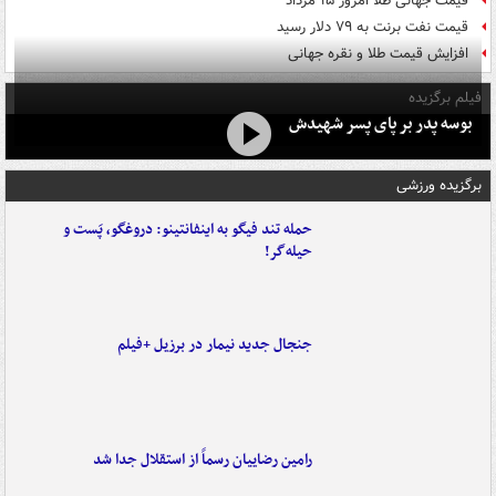
قیمت جهانی طلا امروز ۱۵ مرداد
قیمت نفت برنت به ۷۹ دلار رسید
افزایش قیمت طلا و نقره جهانی
فیلم برگزیده
بوسه‌ پدر بر پای پسر شهیدش
برگزیده ورزشی
حمله تند فیگو به اینفانتینو: دروغگو، پَست‌ و
حیله‌گر!
جنجال جدید نیمار در برزیل +فیلم
رامین رضاییان رسماً از استقلال جدا شد