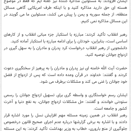
ایشان افزودند: به مسئولین مذاکره کننده نیز گفته ایم که فقط در موضوع
هسته ای حق دارید مذاکره کنید و با اینکه طرف امریکایی گاهی مسائل
منطقه، از جمله سوریه و یمن را پیش می کشد، مسئولین ما می گویند در
این مسائل مذاکره نمی کنیم.
رهبر انقلاب تأکید کردند: مبارزه با استکبار جزء مبانی انقلاب و از کارهای
اساسی است، بنابراین، خودتان را برای ادامه مبارزه با استکبار آماده کنید.
دانشجویی از رهبر انقلاب درخواست کرد پدران و مادران را به سهل گیری در
ازدواج جوانان توصیه کنید.
حضرت آیت الله خامنه ای نیز پدران و مادران را به پرهیز از سختگیری دعوت
کردند و گفتند: خداوند در قرآن وعده داده است که پس از ازدواج از فضل
خود جوانان را غنی می کند و مشکلات برطرف می شود.
ایشان رسم خواستگاری و واسطه گری برای تسهیل ازدواج جوانان را رسمی
ستودنی خواندند و گفتند: حل مشکلات ازدواج جوانان، به نفع دنیا و آخرت
کشور و جامعه است.
رهبر انقلاب در همین زمینه مسئله مهم افزایش نسل را مورد اشاره قرار
دادند و با اشاره به برخی گزارشها درباره عدم اجرای صحیح قانون درخصوص
جلوگیری از منع باروری، خطاب به وزیر بهداشت تأکید کردند: به این مسئله