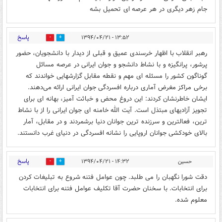
جام زهر دیگری در هر عرصه ای تحمیل بشه
پاسخ
۱۳:۵۲ - ۱۳۹۴/۰۴/۲۱
0
0
رهبر انقلاب با اظهار خرسندی عمیق و قبلی از دیدار با دانشجویان، حضور
پرشور، پرانگیزه و با نشاط دانشجو و جوان ایرانی در عرصه مسائل
گوناگون کشور را مسئله ای مهم و نقطه مقابل گزارشهایی خواندند که
برخی مراکز مغرض آماری درباره افسردگی جوان ایرانی ارائه می‌دهند.
ایشان خاطرنشان کردند: این دروغ محض و خباثت آمیز، بهانه ای برای
تجویز آزادیهای مبتذل است. آیت الله خامنه ای جوان ایرانی را از با نشاط
ترین، فعالترین و سرزنده ترین جوانان دنیا برشمردند و در مقابل، آمار
بالای خودکشی جوانان اروپایی را نشانه افسردگی در دنیای غرب دانستند.
پاسخ
حسین
۱۴:۳۲ - ۱۳۹۴/۰۴/۲۱
0
0
دقت شورا نگهبان را می طلبد. چون عوامل فتنه شروع به تبلیغات کردن
برای انتخابات. با سخنان حضرت آقا تکلیف عوامل فتنه برای انتخابات
معلوم شده.