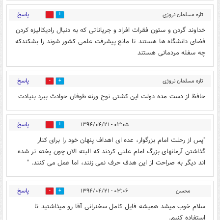
پاسخ
تازه مسلمان نروژی
0
0
مقیم ایران
۰۲:۴۰ - ۱۳۹۴/۰۴/۲۱
خداوند گردن و ستون فقرات افراد و جریاناتی که به دنبال رادیکالیزه کردن
فضای دانشگاه ها هستند تا مانع پیشرفت علمی کشور شوند را بشکندکه
چه سفله مردمانی هستند
پاسخ
تازه مسلمان نروژی
0
0
مقیم ایران
۰۲:۴۱ - ۱۳۹۴/۰۴/۲۱
حافظ از دست مده دولت این کشتی نوح ورنه طوفان حوادث ببرد بنیادت
پاسخ
۰۳:۰۵ - ۱۳۹۴/۰۴/۲۱
0
0
"پس از رحلت امام بزرگوار، عده ای اهداف پنهان خود را برای کنار
گذاشتن آرمانهای بزرگ امام علنی کردند که البته الان چون پخته تر شده
اند دیگر به صراحت از این هدف حرف نمی زنند، اما عمل می کنند. "
پاسخ
محسن
۰۳:۰۶ - ۱۳۹۴/۰۴/۲۱
0
0
سلام خوب میشد همیشه فایل کامل سخنرانی آقا رو میذاشتید تا
استفاده کنیم.