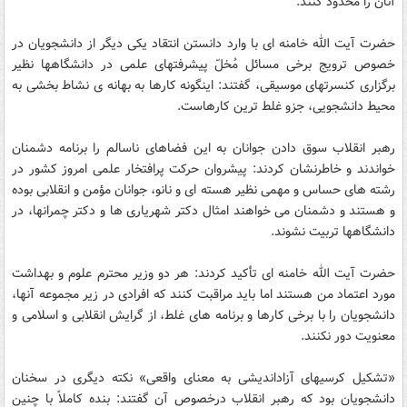
آنان را محدود کنند.
حضرت آیت الله خامنه ای با وارد دانستن انتقاد یکی دیگر از دانشجویان در
خصوص ترویج برخی مسائل مُخلّ پیشرفتهای علمی در دانشگاهها نظیر
برگزاری کنسرتهای موسیقی، گفتند: اینگونه کارها به بهانه ی نشاط بخشی به
محیط دانشجویی، جزو غلط ترین کارهاست.
رهبر انقلاب سوق دادن جوانان به این فضاهای ناسالم را برنامه دشمنان
خواندند و خاطرنشان کردند: پیشروان حرکت پرافتخار علمی امروز کشور در
رشته های حساس و مهمی نظیر هسته ای و نانو، جوانان مؤمن و انقلابی بوده
و هستند و دشمنان می خواهند امثال دکتر شهریاری ها و دکتر چمرانها، در
دانشگاهها تربیت نشوند.
حضرت آیت الله خامنه ای تأکید کردند: هر دو وزیر محترم علوم و بهداشت
مورد اعتماد من هستند اما باید مراقبت کنند که افرادی در زیر مجموعه آنها،
دانشجویان را با برخی کارها و برنامه های غلط، از گرایش انقلابی و اسلامی و
معنویت دور نکنند.
«تشکیل کرسیهای آزاداندیشی به معنای واقعی» نکته دیگری در سخنان
دانشجویان بود که رهبر انقلاب درخصوص آن گفتند: بنده کاملاً با چنین