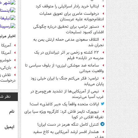
ایتالیا خرید رادار اسرائیلی را متوقف کرد
درخواست عامری برای تعویق عملیات
انتقام‌جویانه علیه عربستان
دستور ترامپ برای تحقیق درباره چگونگی
افشای کمبود تسلیحات
اخبار مرتب
ائتلاف سعودی مدعی حمله ارتش یمن به
نجران شد
آمریکا 
۲۲ کشته و زخمی بر اثر تیراندازی در یک
آمریکا 
مدرسه در تایلند+ فیلم
خوشرو ا
سامانه ضد موشکی لیزری؛ از بلوف سیاسی تا
بان‌کی‌
واقعیت میدانی
تلاش زی
ترامپ: فکر می‌کنم جنگ با ایران خیلی زود
درخواست ا
پایان می‌یابد
نیمی از آمریکایی‌ها از تشدید هرج‌ومرج در
نظر شم
غرب آسیا می‌ترسند
ایالات متحده واقعاً یک «ببر کاغذی» است!
نام
نیویورک تایمز فاش کرد: کارگروه ویژه سیا برای
تفرقه افکنی در کوبا
کنترل کامل تنگه هرمز در دست ایران!
ایمیل
هشدار افسر ارشد آمریکایی به کاخ سفید
+فیلم