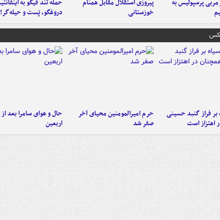
ربی پرسپولیس به
پیروزی استقلال مقابل همنام
حمله تند فیگو به اینفانتین
م
خوزستانی
دروغگو، پَست‌ و حیله‌گر!
عکس
 بر فراز گنبد حسینی
حرم امیرالمومنین محیای آخر
حال و هوای سامرا بعد از ا
 اهتزاز است
صفر شد
اربعین