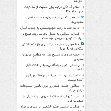
آغاز شد
اعلام آمادگی ترکیه برای حمایت از مذاکرات
ایران و آمریکا
اثر جدید کمال شرف درباره محاصره نفتی
سعودی‌ها
ادامه حملات رژیم صهیونیستی به جنوب لبنان
فیدان: اسرائیل به دنبال تخریب روند صلح و
بی‌ثبات کردن سوریه و غزه است
۱۰۰ میلیارد دلار خسارت، برای باز نگه داشتن
تنگه‌ای که باز بود!
حمله نیروهای مسلح یمن به مواضع مزدوران
سعودی
زلنسکی: دو پالایشگاه روسیه را هدف قرار
دادیم
نشنال اینترست: آمریکا برای جنگ پهپادی
آماده نیست
پنتاگون جلسه اضطراری برای تأمین تسلیحات
برگزار می‌کند
عربستان فرمانده ائتلاف دریایی چندملیتی را
منصوب کرد
عملیات امنیتی حشد الشعبی در مرزهای عراق