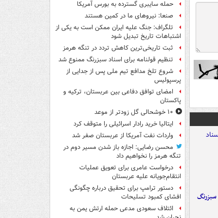
حمله سایبری گسترده به بورس آمریکا
صنعا: نیروهای ما در کمین‌ هستند
تلگراف: جنگ علیه ایران ممکن است به یکی از
اشتباهات تاریخ تبدیل شود
ثبت تاریخی‌ترین کاهش تردد در تنگه هرمز
تنظیم قولنامه برای اسناد سبزرنگ ممنوع شد
شروع تلخ مدافع تیم ملی پس از جدایی از
پرسپولیس
امضای توافق دفاعی بین عربستان، ترکیه و
پاکستان
۱۰ خوشحالی گل زودتر از موعد
ایتالیا خرید رادار اسرائیلی را متوقف کرد
واردات نفت آمریکا از عربستان صفر شد
محسن رضایی: اجازه باز شدن مسیر دوم در
تنگه هرمز را نخواهیم داد
درخواست عامری برای تعویق عملیات
انتقام‌جویانه علیه عربستان
دستور ترامپ برای تحقیق درباره چگونگی
 سبزرنگ
افشای کمبود تسلیحات
ائتلاف سعودی مدعی حمله ارتش یمن به
نجران شد