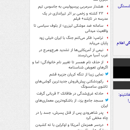
هشدار سرمربی پرسپولیس به جاسوس تیم
۲۲ کشته و زخمی بر اثر تیراندازی در یک
مدرسه در تایلند+ فیلم
سامانه ضد موشکی لیزری؛ از بلوف سیاسی تا
واقعیت میدانی
ترامپ: فکر می‌کنم جنگ با ایران خیلی زود
ی اعلام
پایان می‌یابد
نیمی از آمریکایی‌ها از تشدید هرج‌ومرج در
غرب آسیا می‌ترسند
از حذف نام همسر تا تغییر نام خانوادگی؛ اما و
اگرهای تعویض شناسنامه
نمایی زیبا از تنگه کریان جزیره قشم
رکوردشکنی پیش‌فروش جدیدترین گوشی‌های
تاشوی سامسونگ
حادثه غرق‌شدگی در طاقانک ۲ قربانی گرفت
مسجد جامع یزد، از باشکوه‌ترین معماری‌های
ایران
پدر شاهرودی پس از قتل پسرش، جسد را در
چاه مخفی کرد
دردسر همزمان آمریکا و اوکراین با ته کشیدن