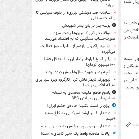
دار شده
می‌آید
سامانه ضد موشکی لیزری؛ از بلوف سیاسی تا
واقعیت میدانی
 دادن به
بوسه‌ پدر بر پای پسر شهیدش
 تلاش می
توقف طولانی کامیون‌ها پشت مرز؛
 با طبیعت را
صورت‌حساب سنگینی که به اقتصاد می‌رسد
آیا تینا پاکروان بازهم از ساترا مجوز فعالیت
می‌گیرد؟
هار است،
رقم فسخ قرارداد رضاییان با استقلال فقط
۱۰۰میلیون تومان!
الکان و
آنچه رهبر شهید سال‌ها پیش دیده بودند
ت، تحت
هایی پر
نیویورک تایمز فاش کرد: کارگروه ویژه سیا برای
تفرقه افکنی در کوبا
 بماند.
پاسخ قاطع ملیحه محمدی به نسخه
تسلیم‌طلبی روی آنتن BBC
ایران را تست نکنید! جاده‌ی خشم ایران!
هشدار افسر ارشد آمریکایی به کاخ سفید
+فیلم
هشدار سرمربی پرسپولیس به جاسوس تیم
ایالات متحده واقعاً یک «ببر کاغذی» است!