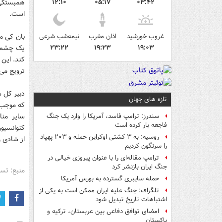
۰۳:۴۲
۰۵:۱۷
۱۲:۱۰
همبستگی 
است.
غروب خورشید
اذان مغرب
نیمه‌شب شرعی
بان کی مو
۱۹:۰۳
۱۹:۲۳
۲۳:۲۲
یک چشم ان
ترویج می 
دبیر کل س
تازه های جهان
که موجب 
سایر من
سندرز: ترامپ فاسد، آمریکا را وارد یک جنگ
فاجعه بار کرده است
کنوانسیو
روسیه: به ۳ کشتی اوکراین حمله و ۲۰۳ پهپاد
از شادی و
را سرنگون کردیم
ترامپ مقاله‌ای را با عنوان پیروزی خیالی در
جنگ ایران بازنشر کرد
منبع: تس
حمله سایبری گسترده به بورس آمریکا
تلگراف: جنگ علیه ایران ممکن است به یکی از
اشتباهات تاریخ تبدیل شود
امضای توافق دفاعی بین عربستان، ترکیه و
پاکستان