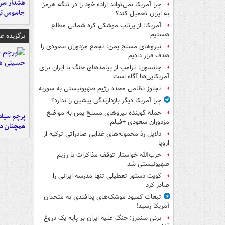
هشدار سرم
چرا آمریکا نمی‌تواند اراده خود را در تنگه هرمز
جاسوس تی
به ایران تحمیل کند؟
آمریکا: از پرتاب موشکی کره شمالی مطلع
هستیم
برگزیده 
نیروهای مسلح یمن: تجمع مزدوران سعودی را
هدف قرار دادیم
جانسون: ترامپ از پیامدهای جنگ با ایران برای
آمریکایی‌ها آگاه است
تجاوز نظامی مجدد رژیم صهیونیستی به سوریه
چرا آمریکا دیگر بازدارندگی پیشین را ندارد؟
حمله کوبنده نیروهای مسلح یمن به مواضع
پرچم سیاه
مزدوران سعودی +فیلم
همچنان در
دلایل ردّ محموله‌های غذایی صادراتی ترکیه از
اروپا
حزب‌الله خواستار توقف مذاکرات با رژیم
صهیونیستی شد
کویت دستور تعطیلی تنها مدرسه ایرانی را
صادر کرد
تبعات کمبود موشک‌های پدافندی به متحدان
آمریکا رسید!
برنی سندرز: جنگ علیه ایران بر پایه یک دروغ