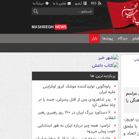
RSS
آرشیو
تماس با ما
دربارهٔ ما
MASHREGH
NEWS
یلم
دیدگاه
پیوندها
بازار
اپ
پربازدیدترین ها
یاوه‌گویی تولیدکننده موشک کروز اوکراینی
علیه ایران
 مراسم
پدر شاهرودی پس از قتل پسرش، جسد را در
نگی را
چاه مخفی کرد
۶ دستاورد بزرگ ایران در ۱۶۰ روز رهبری رهبر
انقلاب
 نوروز،
ترامپ: همه چیز درباره ایران به طور استثنایی
با ملحق
خوب پیش می‌رود
 اتحاد و
«کمانِ پرنده» چینی برای شکار کروزها به ایران