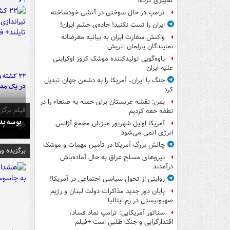
تغییری کرده؟
ترامپ در حال سوختن در آتشی خودساخته
ایران را تست نکنید! جاده‌ی خشم ایران!
واکنش سفارت ایران به بیانیه مغرضانه
نمایندگان پارلمان اتریش
یاوه‌گویی تولیدکننده موشک کروز اوکراینی
علیه ایران
۲۲ کشته 
جنگ با ایران، آمریکا را به دشمن جهان تبدیل
در یک مدر
کرد
یمن: نقشه عربستان برای حمله به صنعاء را در
فیلم برگزی
نطفه خفه کردیم
بوسه‌ پ
آمریکا اوایل شهریور میزبان مجمع آژانس
انرژی اتمی می‌شود
چالش بزرگ آمریکا در تأمین مهمات و موشک
برگزیده و
نیروهای مسلح عراق به حال آماده‌باش
درآمدند
روایتی از تحول سیاسی اجتماعی در آمریکا!
پایان دور جدید مذاکرات دولت لبنان و رژیم
صهیونیستی در رم ایتالیا
سناتور آمریکایی: ترامپ نماد فساد،
اقتدارگرایی و جنگ طلبی است +فیلم