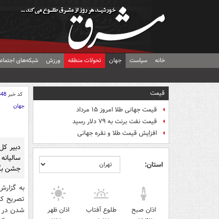
خانه
سیاست
جهان
تحولات منطقه
ورزش
شبکه‌های اجتماع
قیمت
کد خبر
548
جهان
قیمت جهانی طلا امروز ۱۵ مرداد
قیمت نفت برنت به ۷۹ دلار رسید
افزایش قیمت طلا و نقره جهانی
دبیر کل
سالیانه
استان:
جشن بگی
به گزارش
تصریح کر
اذان صبح
طلوع آفتاب
اذان ظهر
شدن در کن