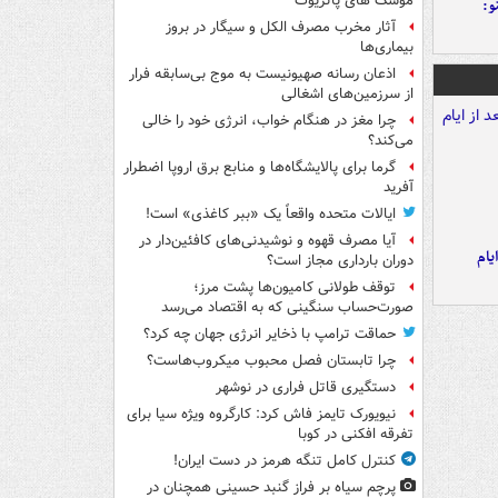
موشک های پاتریوت
و:
آثار مخرب مصرف الکل و سیگار در بروز
بیماری‌ها
اذعان رسانه صهیونیست به موج بی‌سابقه فرار
از سرزمین‌های اشغالی
چرا مغز در هنگام خواب، انرژی خود را خالی
می‌کند؟
گرما برای پالایشگاه‌ها و منابع برق اروپا اضطرار
آفرید
ایالات متحده واقعاً یک «ببر کاغذی» است!
آیا مصرف قهوه و نوشیدنی‌های کافئین‌دار در
یام
دوران بارداری مجاز است؟
توقف طولانی کامیون‌ها پشت مرز؛
صورت‌حساب سنگینی که به اقتصاد می‌رسد
حماقت ترامپ با ذخایر انرژی جهان چه کرد؟
چرا تابستان فصل محبوب میکروب‌هاست؟
دستگیری قاتل فراری در نوشهر
نیویورک تایمز فاش کرد: کارگروه ویژه سیا برای
تفرقه افکنی در کوبا
کنترل کامل تنگه هرمز در دست ایران!
پرچم سیاه بر فراز گنبد حسینی همچنان در