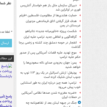
نظر شما 
دبیرکل سازمان ملل باز هم خواستار آتش‌بس
فوری در اوکراین شد
حمایت هلندی‌ها از مظلومیت فلسطین +فیلم
هدف قرار گرفتن اتاق‌ فرماندهی مزدوران
عربستان در یمن
شکست پروژه «خاورمیانه جدید» نتانیاهو
*
لطفا عدد م
گزافه‌گویی و لفاظی جدید ترامپ علیه ایران
انفجار در حومه دمشق چند کشته و زخمی برجا
گذاشت
موج تهدید علیه قضات آمریکایی پس از صدور
حکم علیه ترامپ
این مطالب
یمن: جهان به‌زودی صدای ناله سعودی‌ها را
خواهد شنید
یونیفل: ارتش اسرائیل در یک روز ۱۱۳ توپ به
جنوب لبنان شلیک کرده است
ترامپ: همه چیز درباره ایران به طور استثنایی
خوب پیش می‌رود
«ضربه مغزی» شدن صدها نظامی آمریکایی
پاسخ تأمین
در حملات ایران
پرداخت ما
جنگ در جبهه لبنان بعد از تفاهم‌نامه چه
بازنشستگا