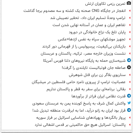
تمرین رزمی تکاوران ارتش
انفجار در جایگاه CNG صحنه یک کشته و سه مصدوم برجا گذاشت
ترامپ وعدۀ تسلیم ایران داد، تحقیر نصیبش شد
تفاهم ایران و عمان در آستانه نهایی شدن است
پایان تلخ یک نزاع خانوادگی در دورود
تجهیز موشکهای سپاه به نفس اژدها+عکس
بازیکنان بی‌کیفیت، پرسپولیس را از قهرمانی دور کردند
نشست وزیران خارجه مصر، ترکیه، پاکستان و عربستان
شبیه‌سازی حمله به پایگاه نیروهای دلتا فورس آمریکا
صاعقه جان فوتبالیست تایلندی را گرفت!
سناریوی بلاگر زن برای قتل شوهرش
عصبانیت ترامپ از پیروزی نامزد حامی فلسطین در میشیگان
بقائی: برنامه‌ای برای سفر به قطر و پاکستان نداریم
قدرت نظامی ایران فراتر از برآوردها
واکنش کمال شرف به پاسخ کوبنده یمن به عربستان سعودی
قرار بود ایران به زانو درآید، اما به ابرقدرت منطقه تبدیل شد!
پرواز بالگردها و پهپادهای شناسایی اسرائیل بر فراز سوریه
پاکستان: اسرائیل هیچ حق حاکمیتی بر قدس اشغالی ندارد