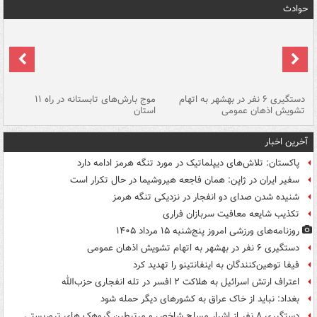
حوادث
دستگیری ۶ نفر در بهشهر به اتهام
موج بارش‌های تابستانه در راه ۱۱
تشویش اذهان عمومی
استان
فا
آخرین اخبار
پاکستان: تلاش‌های دیپلماتیک در مورد تنگه هرمز ادامه دارد
سفیر ایران در ژاپن: همان فاجعه هیروشیما در حال تکرار است
شنیده شدن صدای دو انفجار در نزدیکی تنگه هرمز
تکذیب شایعه معافیت سربازان فراری
روزنامه‌های ورزشی امروز پنج‌شنبه ۱۵ مرداد ۱۴۰۵
دستگیری ۶ نفر در بهشهر به اتهام تشویش اذهان عمومی
فیفا توهین‌کنندگان به اینفانتینو را تهدید کرد
اعتراف ارتش اسرائیل به هلاکت ۲ افسر در تله انفجاری حزب‌الله
بغداد: نباید از خاک عراق به کشورهای دیگر حمله شود
دستگیری ۸ نفر از اشرار مسلح شاخص و مرتبطین گروهک های تروریستی