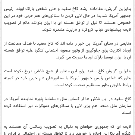
بنابراین گزارش، مقامات ارشد کاخ سفید و حتی شخص باراک اوباما رئیس
جمهور آمریکا شدیدا در حال لابی کردن با سناتورهای هم حزبی خود در این
خصوص هستند تا قبل از توافق هسته ای با ایران بتوانند مانع از تصویب
لایحه پیشنهادی «باب کروکر» و «رابرت منندز» شوند.
منابعی در سنای آمریکا این خبر را داده اند که کاخ سفید با هدف ممانعت از
ایجاد اکثریت برای جلوگیری از وتوی مصوبه احتمالی کنگره علیه توافق هسته
ای با ایران توسط باراک اوباما صورت می گیرد.
بنابراین گزارش کاخ سفید برای این منظور از هیچ تلاشی دریغ نکرده است
بطوریکه شخص رئیس جمهور آمریکا با سناتورهای هم حربی خود در کمیته
روابط خارجی بطور مستقیم صحبت کرده است.
کاخ سفید در این تلاش ها از کسانی مثل «سامانتا پاور» نماینده آمریکا در
سازمان ملل متحد هم برای لابی با سناتورهای دموکرات نیز استفاده کرده
است.
لایحه ای که جمهوری خواهان به دنبال به تصویب رساندن آن هستند به
کنگره آمریکا این اجازه را خواهد داد تا توافق هسته ای احتمالی با ایران را