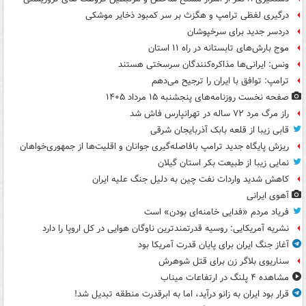
درگیری لفظی ترامپ و هگزث بر سر کمبود ذخایر موشکی
دردسر جدید برای سرخپوشان
موج بارش‌های تابستانه در راه ۱۱ استان
ونس: ایرانی‌ها مذاکره‌کنندگان سرسختی هستند
ترامپ: توافق با ایران را ترجیح می‌دهم
صفحه نخست روزنامه‌های پنجشنبه ۱۵ مرداد ۱۴۰۵
راز مرگ مرد ۷۲ ساله در تهرانپارس فاش شد
قابی زیبا از قلعه بابک آذربایجان شرقی
ریزش پایگاه جدید ترامپ بافاصله‌گیری جوانان و اقلیت‌ها از جمهوری‌خواهان
نمایی زیبا از طبیعت بکر استان گیلان
کاهش شدید واردات نفت چین به دلیل جنگ علیه ایران
آهوی ایرانی
فریاد مردم «فدایی خامنه‌ای بودن» است
نشریه آمریکایی: روسیه قدرتمندترین ناوگان هوایی در کل اروپا را دارد
آغاز جنگ ایران برای پایان قدرت آمریکا بود
سناریوی بلاگر زن برای قتل شوهرش
مشاهده ۴ پلنگ در ارتفاعات میناب
قرار بود ایران به زانو درآید، اما به ابرقدرت منطقه تبدیل شد!