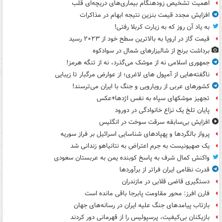
اهمیت تشخیص زودهنگام بیماری‌های دریچه‌ای قلب
افزایش مجدد قیمت بنزین نتیجه ابهام در مذاکرات
به یاد آن روز که به زیارت کربلا رفتی!
قیمت گاز در اروپا به بالاترین سطح خود از ۲۰۲۳ رسید
برداشت برنج از شالیزارهای شمال در سوادکوه
جمهوری اسلامی نه از موشک می‌گذرد، نه از تنگه هرمز!
ناگفته‌هایی از آمپول های لاغری؛ از عوارض مرگبار تا زیبایی
کشورهای عربی از رویارویی و جنگ با ایران می‌ترسند!
تجهیز موشکهای سپاه به نفس اژدها+عکس
پایان تلخ یک نزاع خانوادگی در دورود
افزایش بی‌سابقه سرقت سوخت در انگلیس
پرواز بالگردها و پهپادهای شناسایی اسرائیل بر فراز سوریه
یک صهیونیست به جرم اعتراض به نتانیاهو زندانی شد
واکنش کمال شرف به پاسخ کوبنده یمن به عربستان سعودی
قدرت نظامی ایران فراتر از برآوردها
دستگیری قاضی قلابی در مازندران
فارن افرز: محور مقاومت پابرجا باقی مانده است
بازتاب پیامدهای جنگ علیه ایران در رسانه‌های جهان
بازیکنان بی‌کیفیت، پرسپولیس را از قهرمانی دور کردند