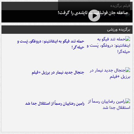
فیلم برگزیده
صاعقه جان فوتبالیست تایلندی را گرفت!
برگزیده ورزشی
حمله تند فیگو به اینفانتینو: دروغگو، پَست‌ و
حیله‌گر!
جنجال جدید نیمار در برزیل +فیلم
رامین رضاییان رسماً از استقلال جدا شد