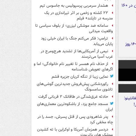
هشدار سرمربی پرسپولیس به جاسوس تیم
۲۲ کشته و زخمی بر اثر تیراندازی در یک
مدرسه در تایلند+ فیلم
سامانه ضد موشکی لیزری؛ از بلوف سیاسی تا
واقعیت میدانی
ترامپ: فکر می‌کنم جنگ با ایران خیلی زود
۶ دستاورد بزرگ ایران در ۱۶۰ روز
پایان می‌یابد
نیمی از آمریکایی‌ها از تشدید هرج‌ومرج در
غرب آسیا می‌ترسند
از حذف نام همسر تا تغییر نام خانوادگی؛ اما و
اگرهای تعویض شناسنامه
نمایی زیبا از تنگه کریان جزیره قشم
رکوردشکنی پیش‌فروش جدیدترین گوشی‌های
تاشوی سامسونگ
حادثه غرق‌شدگی در طاقانک ۲ قربانی گرفت
مسجد جامع یزد، از باشکوه‌ترین معماری‌های
ایران
پدر شاهرودی پس از قتل پسرش، جسد را در
چاه مخفی کرد
دردسر همزمان آمریکا و اوکراین با ته کشیدن
موشک های پاتریوت