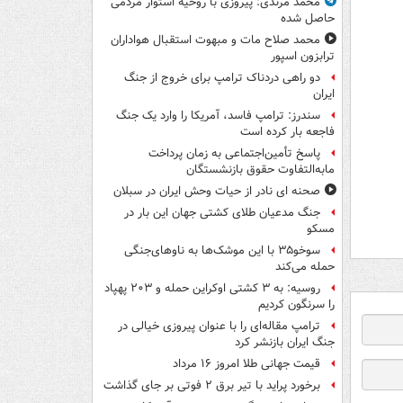
محمد مرندی: پیروزی با روحیه استوار مردمی
حاصل شده
محمد صلاح مات و مبهوت استقبال هواداران
ترابزون اسپور
دو راهی دردناک ترامپ برای خروج از جنگ
ایران
سندرز: ترامپ فاسد، آمریکا را وارد یک جنگ
فاجعه بار کرده است
پاسخ تأمین‌اجتماعی به زمان پرداخت
مابه‌التفاوت حقوق بازنشستگان
صحنه ای نادر از حیات وحش ایران در سبلان
جنگ مدعیان طلای کشتی جهان این بار در
مسکو
سوخو۳۵ با این موشک‌ها به ناوهای‌جنگی
حمله می‌کند
روسیه: به ۳ کشتی اوکراین حمله و ۲۰۳ پهپاد
را سرنگون کردیم
ترامپ مقاله‌ای را با عنوان پیروزی خیالی در
جنگ ایران بازنشر کرد
قیمت جهانی طلا امروز ۱۶ مرداد
برخورد پراید با تیر برق ۲ فوتی بر جای گذاشت