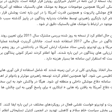
ک نسخه از این نامه در اختیار خبرگزاری رویترز قرار گرفته است. بازنگری در بر
کی آمریکا همچنین موضوعات مربوط به موشک های بالستیک منطقه ای آمریکا 
فاع موشکی پاتریوت و همچنین قدرت آمریکا را در این باره تحت پوشش قرار 
ام کرد بازنگری راهبردی توسط مقامات بندپایه پنتاگون در پاییز گذشته سبب 
جود در ارتباط با موشک های بالستیک دقیق تر شود .
او در عین حال اعلام کرد از نسخه به روز شده بررسی مشترک س
بودجه پنتاگون در سال مالی 2017 استفاده شده است. جاناتان گرینرت فرمانده 
ریکا و ری اودیرنو رئیس ستاد مشترک ارتش آمریکا در یادداشتی در روز پنجم ما
رزیابی های پنتاگون در این باره شدند. آنها اعلام کردند تمرکز کنونی پنتاگون بر
 که استقرار این سامانه ها بسیار هزینه دارد .
تار اتخاذ رویکردی کلی تر در این زمینه شدند که شامل استفاده از فن آوری هایی
اطیسی می شود. آنها همچنین اعلام کردند توسعه راهبردی موثرتر و بادوام تر اه
سامانه دفاع موشکی داخلی و منطقه ای شود. هیگا در واکنش خود به این سخنا
 دفاع آمریکا به یافتن راه هایی « ابتکاری » برای پاسخ گویی به این چالش ها 
نرت و اودیرنو خواست نقشی فعال در رویکردهای مختلف در این باره ایفا کنند. 
 بخش سیاست خلع سلاح و کاهش تهدید در انجمن کنترل تسلیحاتی اعلام کر