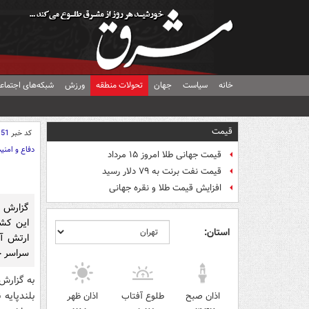
خانه
سیاست
جهان
تحولات منطقه
ورزش
شبکه‌های اجتماع
قیمت
کد خبر
151
دفاع و امنی
قیمت جهانی طلا امروز ۱۵ مرداد
قیمت نفت برنت به ۷۹ دلار رسید
افزایش قیمت طلا و نقره جهانی
گزارش ه
این کشو
استان:
ارتش آم
سراسر ج
به گزارش 
بلندپایه 
اذان صبح
طلوع آفتاب
اذان ظهر