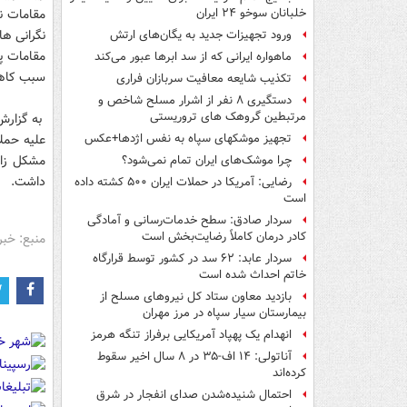
مقامات ن
خلبانان سوخو ۲۴ ایران
نگرانی ها
ورود تجهیزات جدید به یگان‌های ارتش
مقامات پن
ماهواره ایرانی که از سد ابرها عبور می‌کند
سبب کاه
تکذیب شایعه معافیت سربازان فراری
دستگیری ۸ نفر از اشرار مسلح شاخص و
مرتبطین گروهک های تروریستی
به گزارش 
علیه حمل
تجهیز موشکهای سپاه به نفس اژدها+عکس
مشکل زا 
چرا موشک‌های ایران تمام نمی‌شود؟
داشت.
رضایی: آمریکا در حملات ایران ۵۰۰ کشته داده
است
سردار صادق: سطح خدمات‌رسانی و آمادگی
کادر درمان کاملاً رضایت‌بخش است
منبع: خبر
سردار عابد: ۶۲ سد در کشور توسط قرارگاه
خاتم احداث شده است
بازدید معاون ستاد کل نیروهای مسلح از
بیمارستان سیار سپاه در مرز مهران
انهدام یک پهپاد آمریکایی برفراز تنگه هرمز
آناتولی: ۱۴ اف-۳۵ در ۸ سال اخیر سقوط
کرده‌اند
احتمال شنیده‌شدن صدای انفجار در شرق