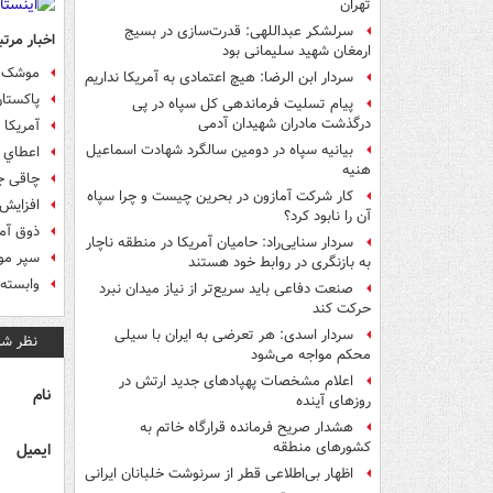
تهران
سرلشکر عبداللهی: قدرت‌سازی در بسیج
اخبار مرتب
ارمغان شهید سلیمانی بود
موشک ه
سردار ابن الرضا: هیچ اعتمادی به آمریکا نداریم
پاکستا
پیام تسلیت فرماندهی کل سپاه در پی
درگذشت مادران شهیدان آدمی
آمريکا 
بیانیه سپاه در دومین سالگرد شهادت اسماعیل
اعطاي 
هنیه
چاقی جو
کار شرکت آمازون در بحرین چیست و چرا سپاه
افزايش 16 درصدی هزينه های نظامی کره 
آن را نابود کرد؟
ذوق آمر
سردار سنایی‌راد: حامیان آمریکا در منطقه ناچار
سپر موشکی آمریک
به بازنگری در روابط خود هستند
وابسته
صنعت دفاعی باید سریع‌تر از نیاز میدان نبرد
حرکت کند
سردار اسدی: هر تعرضی به ایران با سیلی
نظر شم
محکم مواجه می‌شود
اعلام مشخصات پهپادهای جدید ارتش در
نام
روزهای آینده
هشدار صریح فرمانده قرارگاه خاتم‌ به
کشورهای منطقه
ایمیل
اظهار بی‌اطلاعی قطر از سرنوشت خلبانان ایرانی