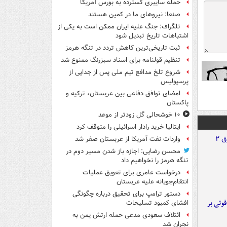
حمله سایبری گسترده به بورس آمریکا
صنعا: نیروهای ما در کمین‌ هستند
تلگراف: جنگ علیه ایران ممکن است به یکی از
اشتباهات تاریخ تبدیل شود
ثبت تاریخی‌ترین کاهش تردد در تنگه هرمز
تنظیم قولنامه برای اسناد سبزرنگ ممنوع شد
شروع تلخ مدافع تیم ملی پس از جدایی از
پرسپولیس
امضای توافق دفاعی بین عربستان، ترکیه و
پاکستان
۱۰ خوشحالی گل زودتر از موعد
ایتالیا خرید رادار اسرائیلی را متوقف کرد
واردات نفت آمریکا از عربستان صفر شد
محسن رضایی: اجازه باز شدن مسیر دوم در
تنگه هرمز را نخواهیم داد
درخواست عامری برای تعویق عملیات
انتقام‌جویانه علیه عربستان
دستور ترامپ برای تحقیق درباره چگونگی
ورد پراید با تیر برق ۲ فوتی بر
افشای کمبود تسلیحات
ائتلاف سعودی مدعی حمله ارتش یمن به
نجران شد