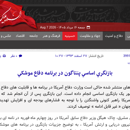
جمعه ۱۶ مرداد ۱۴۰۵ -
Aug 7 2026
ی
دفاع و امنیت
جهاد و مقاومت
حسینیه
فرهنگ و هنر
جامعه
اقتصاد
عکس و ف
399
تاریخ انتشار:
۲۷ اسفند ۱۳۹۳ - ۱۰:۲۷
۰ نظر
چ
ت
بازنگري اساسي پنتاگون در برنامه دفاع موشکي
ای منتشر شده حاکی است وزارت دفاع آمریکا در برنامه ها و قابلیت های دفاع
ر یک بازنگری اساسی انجام داده است. این بازنگری پس از آن انجام شد که ف
ریکا راهبر کنونی واشنگتن را با توجه به فشارهای بودجه ای و افزایش تهدید
هان « غیر قابل ادامه » توصیف کردند.
مشرق، چاک هیگل وزیر دفاع سابق آمریکا در روز چهارم ماه فوریه در نامه ای ب
نیروی دریایی و ارتش آمریکا ، به توضیح جزییات بازنگری در برنامه های موشک