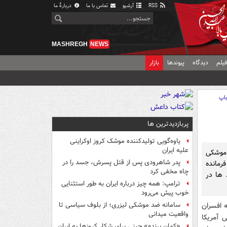
RSS
آرشیو
تماس با ما
دربارهٔ ما
MASHREGH
NEWS
یلم
دیدگاه
پیوندها
بازار
اپ
پربازدیدترین ها
یاوه‌گویی تولیدکننده موشک کروز اوکراینی
علیه ایران
 موشکی
پدر شاهرودی پس از قتل پسرش، جسد را در
رمانده
چاه مخفی کرد
 ها در
ترامپ: همه چیز درباره ایران به طور استثنایی
خوب پیش می‌رود
ه افسران
سامانه ضد موشکی لیزری؛ از بلوف سیاسی تا
واقعیت میدانی
ی آمریکا
«کمانِ پرنده» چینی برای شکار کروزها به ایران