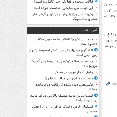
ایالات متحده واقعاً یک «ببر کاغذی» است!
بب بروز
این دیپلماسی نمایشی، شکست خورده است
ین تن از
رکوردشکنی پیش‌فروش جدیدترین گوشی‌های
 کنند که
تاشوی سامسونگ
آخرین اخبار
 دفاع از
حاج علی اکبری: انقلاب ما محصول مکتب
 زمین -
عاشورا است
ی خواهد
افشاگری برادرزاده ترامپ: تمام تصمیم‌هایش از
روی ترس است
چرا محمد صلاح ترکیه را به عربستان و آمریکا
ترجیح داد
وقوع انفجار مهیب در مسکو
دست بالای ایران در مذاکرات جاری!
عکس‌های دیده نشده از رفاقت دو فرمانده‌
موشکی
قیمت بنزین مانند موشک بالا می‌رود اما مانند
پر پایین می‌آید!
استقبال خاص دخترک عراقی از زائران اربعین
حسینی