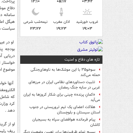
پرداخت. ی
۱۲:۱۰
۰۵:۱۷
۰۳:۴۲
دفاع موش
سامانه د
هیگل اعل
غروب خورشید
اذان مغرب
نیمه‌شب شرعی
سیاست مو
۲۳:۲۲
۱۹:۲۳
۱۹:۰۳
دریایی آم
تازه های دفاع و امنیت
خواستار ا
موضوع است
سوخو۳۵ با این موشک‌ها به ناوهای‌جنگی
حمله می‌کند
تثبیت دستاوردهای نظامی ایران در مرزهای
آنها خواس
غربی در سایه جنگ رمضان
الکترومغن
«کمانِ پرنده» چینی برای شکار کروزها به ایران
که شامل 
می‌آید
کرد وزارت
هلاکت اعضای یک تیم تروریستی در جنوب
دهد .
استان سیستان و بلوچستان
پیام فرمانده هوافضای سپاه به بسیجیان
او از گری
کاشان
ریف رئیس
بسیج تمام ظرفیت‌ها برای تعیین وضعیت دیگر