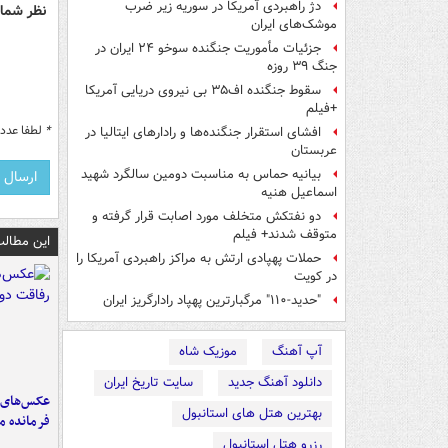
دژ راهبردی آمریکا در سوریه زیر ضرب
نظر شما 
موشک‌های ایران
جزئیات مأموریت جنگنده سوخو ۲۴ ایران در
جنگ ۳۹ روزه
سقوط جنگنده اف۳۵ بی نیروی دریایی آمریکا
+فیلم
*
لطفا عدد م
افشای استقرار جنگنده‌ها و رادارهای ایتالیا در
عربستان
بیانیه حماس به مناسبت دومین سالگرد شهید
اسماعیل هنیه
دو نفتکش متخلف مورد اصابت قرار گرفته و
متوقف شدند+ فیلم
این مطالب
حملات پهپادی ارتش به مراکز راهبردی آمریکا را
در کویت
"حدید-۱۱۰" مرگبارترین پهپاد رادارگریز ایران
آپ آهنگ
موزیک شاه
دانلود آهنگ جدید
سایت تاریخ ایران
عکس‌های د
بهترین هتل های استانبول
فرمانده‌ 
رزرو هتل استانبول