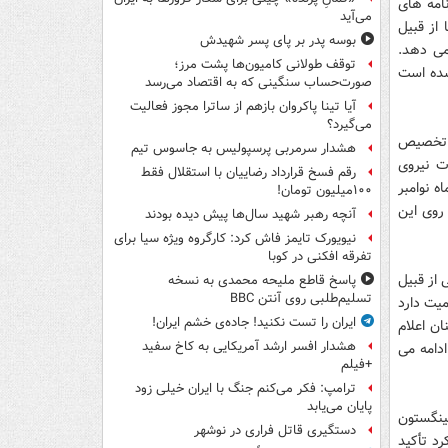
نامه های
می‌آید
از قبیل
بوسه‌ پدر بر پای پسر شهیدش
می دهد.
توقف طولانی کامیون‌ها پشت مرز؛
شده است
صورت‌حساب سنگینی که به اقتصاد می‌رسد
آیا تینا پاکروان بازهم از ساترا مجوز فعالیت
می‌گیرد؟
ال 2011 برای تعیین روند تخصیص
هشدار سرمربی پرسپولیس به جاسوس تیم
عملیات نیروی
رقم فسخ قرارداد رضاییان با استقلال فقط
ه نوامبر
۱۰۰میلیون تومان!
 روی این
آنچه رهبر شهید سال‌ها پیش دیده بودند
نیویورک تایمز فاش کرد: کارگروه ویژه سیا برای
تفرقه افکنی در کوبا
 از قبیل
پاسخ قاطع ملیحه محمدی به نسخه
تسلیم‌طلبی روی آنتن BBC
میت دارد
ایران را تست نکنید! جاده‌ی خشم ایران!
ن اعلام
هشدار افسر ارشد آمریکایی به کاخ سفید
ادامه می
+فیلم
ترامپ: فکر می‌کنم جنگ با ایران خیلی زود
پایان می‌یابد
کینگستون
دستگیری قاتل فراری در نوشهر
د تأکید