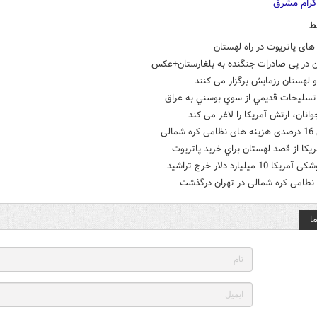
ط
ای پاتریوت در راه لهستان
ن در پی صادرات جنگنده به بلغارستان+عکس
و لهستان رزمايش برگزار می کنند
تسليحات قديمي از سوي بوسني به عراق
انان، ارتش آمریکا را لاغر می کند
شمالی
يکا از قصد لهستان براي خريد پاتريوت
ا 10 میلیارد دلار خرج تراشید
 نظامی کره شمالی در تهران درگذشت
ا