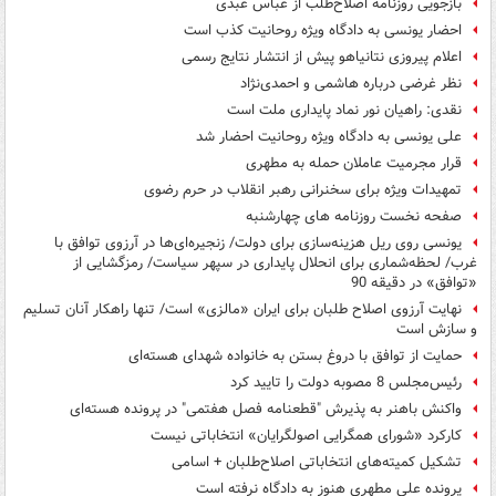
بازجویی روزنامه اصلاح‌طلب از عباس عبدی
احضار یونسی به دادگاه ویژه روحانیت کذب است
اعلام پیروزی نتانیاهو پیش از انتشار نتایج رسمی
نظر غرضی درباره هاشمی و احمدی‌نژاد
نقدی: راهیان نور نماد پایداری ملت است
علی یونسی به دادگاه ویژه روحانیت احضار شد
قرار مجرمیت عاملان حمله به مطهری
تمهیدات ویژه برای سخنرانی رهبر انقلاب در حرم رضوی
صفحه نخست روزنامه های چهارشنبه
یونسی روی ریل هزینه‌سازی برای دولت/ زنجیره‌ای‌ها در آرزوی توافق با
غرب/ لحظه‌شماری برای انحلال پایداری در سپهر سیاست/ رمزگشایی از
«توافق» در دقیقه 90
نهایت آرزوی اصلاح طلبان برای ایران «مالزی» است/ تنها راهكار آنان تسلیم
و سازش است
حمایت از توافق با دروغ بستن به خانواده شهدای هسته‌ای
رئیس‌مجلس 8 مصوبه دولت را تایید کرد
واکنش باهنر به پذیرش "قطعنامه فصل هفتمی" در پرونده هسته‌ای
کارکرد «شورای همگرایی اصولگرایان» انتخاباتی نیست
تشکیل کمیته‌های انتخاباتی اصلاح‌طلبان + اسامی
پرونده علی مطهری هنوز به دادگاه نرفته است