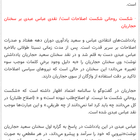
است.
· شکست روحانی شکست اصلاحات است/ نقدی عباس عبدی بر سخنان
حجاریان
یادداشت‌های انتقادی عباس و سعید یادآوری دوران دهه هفتاد و صدرات
اصلاحات بر سریر قدرت است. پس از مدت زمانی نسبتا طولانی بالاخره
عباس عبدی دست به قلم شد و در نقد سخنان سعید حجاریان یادداشتی
نوشت؛ وی سخنان حجاریان را «به دليل وجود برخي كلمات موجب سوء
تعبير» می‌داند؛ این سخنان در حالی است که نیروهای سیاسی اصلاحات
تاکید بر دقت استفاده از واژگان از سوی حجاریان دارند.
حجاریان در گفت‌وگو با سالنامه اعتماد اظهار داشته است که «شكست
روحاني شكست ما نيست. او اصلاح‌طلب نبوده است» و « {اصلاح طلبان} در
كل مي‌دانند چه بايد كرد اما نمي‌دانند از چه طريقي.» و این عبارت‌ها موجب
نقد عباس عبدی شده است.
عباس عبدی در این یادداشت در پاسخ به گزاره اول سخنان سعید حجاریان
نوشت«نيرويي كه خود را سرآمد و پيشرو مي‌داند، در هر مقطعي به صورت