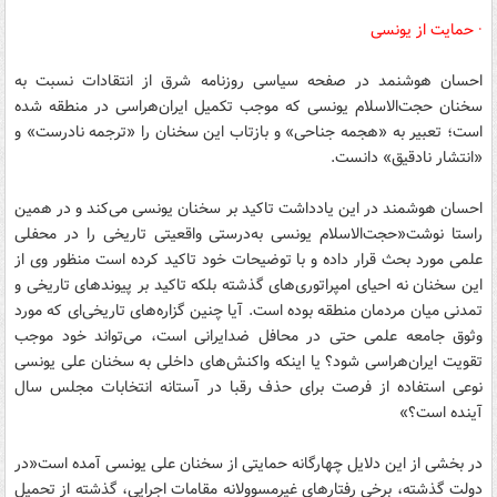
· حمایت از یونسی
احسان هوشنمد در صفحه سیاسی روزنامه شرق از انتقادات نسبت به
سخنان حجت‌الاسلام یونسی که موجب تکمیل ایران‌هراسی در منطقه شده
است؛ تعبیر به «هجمه جناحی» و بازتاب این سخنان را «ترجمه نادرست» و
«انتشار نادقیق» دانست.
احسان هوشمند در این یادداشت تاکید بر سخنان یونسی می‌کند و در همین
راستا نوشت«حجت‌الاسلام یونسی به‌درستی واقعیتی تاریخی را در محفلی
علمی مورد بحث قرار داده و با توضیحات خود تاکید کرده است منظور وی از
این سخنان نه احیای امپراتوری‌های گذشته بلکه تاکید بر پیوندهای تاریخی و
تمدنی میان مردمان منطقه بوده است. آیا چنین گزاره‌های تاریخی‌ای که مورد
وثوق جامعه علمی حتی در محافل ضدایرانی است، می‌تواند خود موجب
تقویت ایران‌هراسی شود؟ یا اینکه واکنش‌های داخلی به سخنان علی یونسی
نوعی استفاده از فرصت برای حذف رقبا در آستانه انتخابات مجلس سال
آینده است؟»
در بخشی از این دلایل چهارگانه حمایتی از سخنان علی یونسی آمده است«در
دولت گذشته، برخی رفتارهای غیرمسوولانه مقامات اجرایی، گذشته از تحمیل