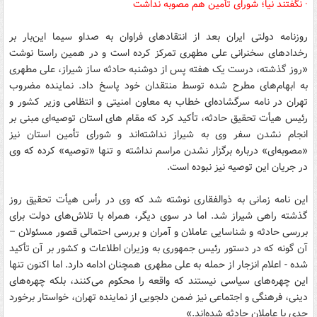
· نگفتند نیا؛ شورای تأمین هم مصوبه نداشت
روزنامه دولتی ایران بعد از انتقادهای فراوان به صداو سیما این‌بار بر
رخدادهای سخنرانی علی مطهری تمرکز کرده است و در همین راستا نوشت
«روز گذشته، درست یک هفته پس از دوشنبه حادثه ساز شیراز، علی مطهری
به ابهام‌های مطرح شده توسط منتقدان خود پاسخ داد. نماینده مضروب
تهران در نامه سرگشاده‌ای خطاب به معاون امنیتی و انتظامی وزیر کشور و
رئیس هیأت تحقیق حادثه، تأکید کرد که مقام های استان توصیه‌ای مبنی بر
انجام نشدن سفر وی به شیراز نداشته‌اند و شورای تأمین استان نیز
«مصوبه‌ای» درباره برگزار نشدن مراسم نداشته و تنها «توصیه» کرده که وی
در جریان این توصیه نیز نبوده است.
این نامه زمانی به ذوالفقاری نوشته شد که وی در رأس هیأت تحقیق روز
گذشته راهی شیراز شد. اما در سوی دیگر، همراه با تلاش‌های دولت برای
بررسی حادثه و شناسایی عاملان و آمران و بررسی احتمالی قصور مسئولان –
آن گونه که در دستور رئیس جمهوری به وزیران اطلاعات و کشور بر آن تأکید
شده - اعلام انزجار از حمله به علی مطهری همچنان ادامه دارد. اما اکنون تنها
این چهره‌های سیاسی نیستند که واقعه را محکوم می‌کنند، بلکه چهره‌های
دینی، فرهنگی و اجتماعی نیز ضمن دلجویی از نماینده تهران، خواستار برخورد
جدی با عاملان حادثه شده‌اند.»