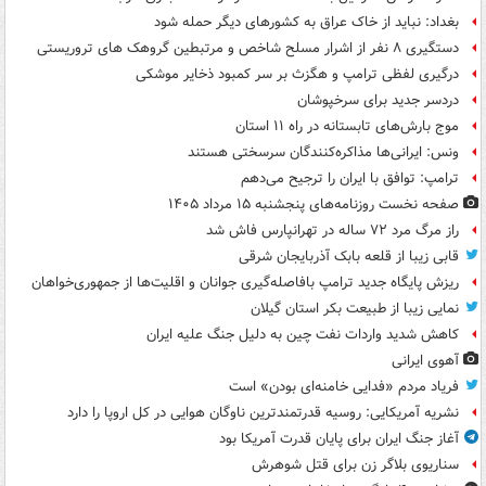
بغداد: نباید از خاک عراق به کشورهای دیگر حمله شود
دستگیری ۸ نفر از اشرار مسلح شاخص و مرتبطین گروهک های تروریستی
درگیری لفظی ترامپ و هگزث بر سر کمبود ذخایر موشکی
دردسر جدید برای سرخپوشان
موج بارش‌های تابستانه در راه ۱۱ استان
ونس: ایرانی‌ها مذاکره‌کنندگان سرسختی هستند
ترامپ: توافق با ایران را ترجیح می‌دهم
صفحه نخست روزنامه‌های پنجشنبه ۱۵ مرداد ۱۴۰۵
راز مرگ مرد ۷۲ ساله در تهرانپارس فاش شد
قابی زیبا از قلعه بابک آذربایجان شرقی
ریزش پایگاه جدید ترامپ بافاصله‌گیری جوانان و اقلیت‌ها از جمهوری‌خواهان
نمایی زیبا از طبیعت بکر استان گیلان
کاهش شدید واردات نفت چین به دلیل جنگ علیه ایران
آهوی ایرانی
فریاد مردم «فدایی خامنه‌ای بودن» است
نشریه آمریکایی: روسیه قدرتمندترین ناوگان هوایی در کل اروپا را دارد
آغاز جنگ ایران برای پایان قدرت آمریکا بود
سناریوی بلاگر زن برای قتل شوهرش