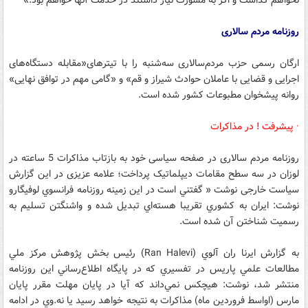
نخواهم گذاشت و اگر به مشورت نیاز داشتند در خدمت آنها خواهم بود.»
روزنامه مردم ‌سالاری
ارگان رسمی حزب مردم‌سالاری سه‌شنبه را با تیترهای«مقابله دستگاه‌های
اجرایی و قضایی با عاملان حوادث شیراز و قم» و «گامی مهم در توافق نهایی»
روانه پیشخوان مطبوعات کشور شده است.
· پیشرفت ! در مذاکرات
روزنامه مردم سالاری در صفحه سیاسی خود به بازتاب مذاکرات 5 ساعته در
لوزان در سه سطح مقامات دیپلماتیک پرداخت؛ علامه عزیزی در این گزارش
سیاست خارجی نوشت « گفتني است در اين زمينه روزنامه فرانسوي لوفيگارو
نوشت: ايران به کشوري تقريبا هسته‌اي تبديل شده و واشنگتن تسليم به
رسميت شناختن آن شده است.
به گزارش ايرنا ران آلوي (Ran Halevi) رئيس بخش پژوهش مرکز ملي
مطالعات علمي پاريس در تفسيري که در پايگاه اطلاع‌رساني اين روزنامه
منتشر شد، نوشت: هيچکس نمي‌داند که آيا در پايان مهلت مقرر پايان
مارس (اواسط فروردين ماه) مذاکرات به نتيجه خواهد رسيد يا نه.وي در ادامه