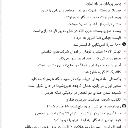
پاییز پرباران در راه ایران
صنعا: عربستان قدرت دور زدن محاصره دریایی را ندارد
ورود تجهیزات جدید به یگان‌های ارتش
خشم ترامپ از افشای کمبود موشک
رسانه صهیونیست: حزب الله در حال تغییر قواعد بازی است
قیمت جهانی طلا امروز ۱۵ مرداد
۸۰۰ سازۀ آمریکایی خاکستر شد
تهاتر ۱۶۷۳ میلیارد تومان از اموال شرکت‌های تراستی
ماهواره ایرانی که از سد ابرها عبور می‌کند
آجورلو: ایجاد دوقطبی «جنگ و صلح‌» بازی دشمن است
کالابرگ ۳ گروه شارژ شد
پاکستان: تلاش‌های دیپلماتیک در مورد تنگه هرمز ادامه دارد
سفیر ایران در ژاپن: همان فاجعه هیروشیما در حال تکرار است
شنیده شدن صدای دو انفجار در نزدیکی تنگه هرمز
تکذیب شایعه معافیت سربازان فراری
روزنامه‌های ورزشی امروز پنج‌شنبه ۱۵ مرداد ۱۴۰۵
دستگیری ۶ نفر در بهشهر به اتهام تشویش اذهان عمومی
فیفا توهین‌کنندگان به اینفانتینو را تهدید کرد
اعتراف ارتش اسرائیل به هلاکت ۲ افسر در تله انفجاری حزب‌الله