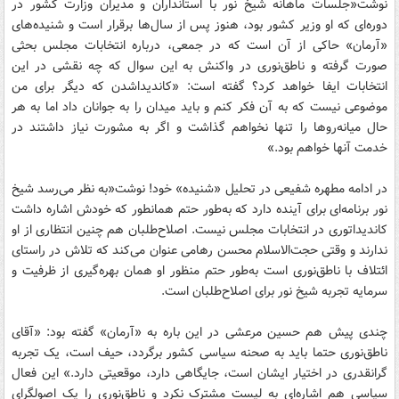
نوشت«جلسات ماهانه شیخ نور با استانداران و مدیران وزارت کشور در
دوره‌ای که او وزیر کشور بود، هنوز پس از سال‌ها برقرار است و شنیده‌های
«آرمان» حاکی از آن است که در جمعی، درباره انتخابات مجلس بحثی
صورت گرفته و ناطق‌نوری در واکنش به این سوال که چه نقشی در این
انتخابات ایفا خواهد کرد؟ گفته است: «کاندیداشدن که دیگر برای من
موضوعی نیست که به آن فکر کنم و باید میدان را به جوانان داد اما به هر
حال میانه‌روها را تنها نخواهم گذاشت و اگر به مشورت نیاز داشتند در
خدمت آنها خواهم بود.»
در ادامه مطهره شفیعی در تحلیل «شنیده» خود! نوشت«به نظر می‌رسد شیخ
نور برنامه‌ای برای آینده دارد که به‌طور حتم همانطور که خودش اشاره داشت
کاندیداتوری در انتخابات مجلس نیست. اصلاح‌طلبان هم چنین انتظاری از او
ندارند و وقتی حجت‌الاسلام محسن رهامی عنوان می‌کند که تلاش در راستای
ائتلاف با ناطق‌نوری است به‌طور حتم منظور او همان بهره‌گیری از ظرفیت و
سرمایه تجربه شیخ نور برای اصلاح‌طلبان است.
چندی پیش هم حسین مرعشی در این باره به «آرمان» گفته بود: «آقای
ناطق‌نوری حتما باید به صحنه سیاسی کشور برگردد، حیف است، یک تجربه
گرانقدری در اختیار ایشان است، جایگاهی دارد، موقعیتی دارد.» این فعال
سیاسی هم اشاره‌ای به لیست مشترک نکرد و ناطق‌نوری را یک اصولگرای