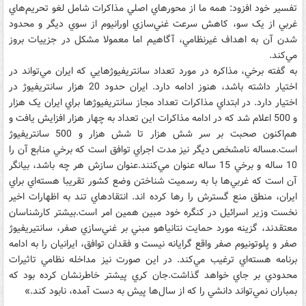
تفسير خود افزود: همه ما از محورهاي اصلي مذاکرات شامل لغو تحريم‌هاي
غربي از يک سو، کاهش سرعت غني‌سازي اورانيوم از سوي ديگر و محدود
شدن آن به اهداف غيرنظامي، آگاهيم اما معمولا مشکل در جزييات بروز
مي‌کند.
به گفته برخي، مذاکره در مورد تعداد سانتريفيوژهايي که ايران مي‌تواند در
اختيار داشته باشد، هنوز ادامه دارد. ايران حدود 20 هزار سانتريفيوژ در
اختيار دارد. در ابتداي مذاکرات تعداد مجاز سانتريفيوژها براي ايران يک هزار
و 500 اعلام شد که در ادامه مذاکرات اين تعداد به چهار هزار افزايش يافت و
هم‌اکنون صحبت بر سر شش هزار تا شش هزار و 500 سانتريفيوژ
است.مساله نامشخص ديگر نيز مدت اجراي توافق است که برخي منابع آن را
10 ساله و برخي 15 ساله عنوان مي‌کنند.عنوان سازش هر چه باشد، بيانگر
آن است که غربي‌ها با به رسميت شناختن وضع کشور تقريبا هسته‌اي براي
ايران، منطق منع گسترش را رها کرده اند. انتقادهاي تند به اظهارات اخير
نخست وزير اسرائيل در کنگره خود مبين همين امر است.بيشتر کارشناسان
معتقدند، گزينه مورد حمايت نتانياهو مبني بر غني‌سازي صفر، سانتيريفيوژ
صفر و پلوتونيوم صفر واقع گرايانه نيست و فقدان توافق، ايرانيان را به ادامه
برنامه هسته‌اي ترغيب مي‌کند. در اين صورت نيز مداخله نظامي تاثيرات
محدودي بر جاي خواهد گذاشت.جان کري پيشتر خاطرنشان کرده بود که
بمباران نمي‌تواند دانشي را که از سال‌ها پيش به دست آمده، نابود کند.»