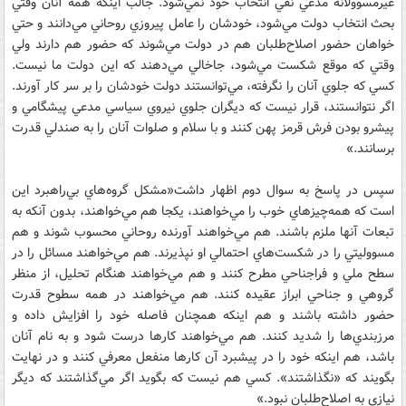
غيرمسوولانه مدعي نفي انتخاب خود نمي‌شود. جالب اينكه همه آنان وقتي
بحث انتخاب دولت مي‌شود، خودشان را عامل پيروزي روحاني مي‌دانند و حتي
خواهان حضور اصلاح‌طلبان هم در دولت مي‌شوند كه حضور هم دارند ولي
وقتي كه موقع شكست مي‌شود، جاخالي مي‌دهند كه اين دولت ما نيست.
كسي كه جلوي آنان را نگرفته، مي‌توانستند دولت خودشان را بر سر كار آورند.
اگر نتوانستند، قرار نيست كه ديگران جلوي نيروي سياسي مدعي پيشگامي و
پيشرو بودن فرش قرمز پهن كنند و با سلام و صلوات آنان را به صندلي قدرت
برسانند.»
سپس در پاسخ به سوال دوم اظهار داشت«مشكل گروه‌هاي بي‌راهبرد اين
است كه همه‌چيزهاي خوب را مي‌خواهند، يكجا هم مي‌خواهند، بدون آنكه به
تبعات آنها ملزم باشند. هم مي‌خواهند آورنده روحاني محسوب شوند و هم
مسووليتي را در شكست‌هاي احتمالي او نپذيرند. هم مي‌خواهند مسائل را در
سطح ملي و فراجناحي مطرح كنند و هم مي‌خواهند هنگام تحليل، از منظر
گروهي و جناحي ابراز عقيده كنند. هم مي‌خواهند در همه سطوح قدرت
حضور داشته باشند و هم اينكه همچنان فاصله خود را افزايش داده و
مرزبندي‌ها را شديد كنند. هم مي‌خواهند كارها درست شود و به نام آنان
باشد، هم اينكه خود را در پيشبرد آن كارها منفعل معرفي كنند و در نهايت
بگويند كه «نگذاشتند». كسي هم نيست كه بگويد اگر مي‌گذاشتند كه ديگر
نيازي به اصلاح‌طلبان نبود.»