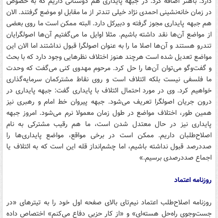
دارد. باهنر اضافه کرد: در جبهه پایداری هم دوستانی داریم که به خصوص
در زمان خانه‌نشینی احمدی نژاد خیلی تندتر از ما مقابل او موضع گرفتند. الان
هم جبهه پایداری مجوز گرفته و دبیرکل دارد. البته ممکن است ما روی بعضی
از مواضع آن‌ها نقد داشته باشیم. مثلا اوایل ما می‌گفتیم آن‌ها اصولگرایان
تندرو هستند و آن‌ها اصلا ما را به عنوان اصولگرا قبول نداشتند اما الان این
مواضع تعدیل شده است هرچند هنوز اختلاف نظرهایی وجود دارد که با بحث
و گفت‌وگو می‌توان آن‌ها را حل کرد. مرحوم مهدوی کنی می‌گفت که وحدت
ما فلسفی نیست بلکه ائتلاف است و روی نقاط مشترکمان سرمایه‌گذاری
خواهیم کرد. وی در مورد احتمال ائتلاف با پایداری گفت: جبهه پایداری در
درون جریان اصولگرا تعریف می‌شود. جبهه پیروان خط امام و رهبری نیز
همین طور، اختلاف مواضع در طول زمان معمولا نرم می‌شود. امروز جبهه
پایداری نیز در حال معتدل شدن است، ما هم رقیب مشترکی به نام
اصلاح‌طلبان داریم. ممکن است در برخی مواقع، مواضع پایداری‌ها را
صددرصد قبول نداشته باشیم، اما چشم‌انداز قله این است که به ائتلاف یا
اجماع صددرصدی برسیم.»
روزنامه اعتماد
روزنامه اصلاح‌طلب اعتماد نیم‌تای بالای صفحه اول خود را به تیترهای «در
جست‌وجوی راه‌حل هسته‌ای» و «از کار حزبی دفاع می‌کنم» اختصاص داده