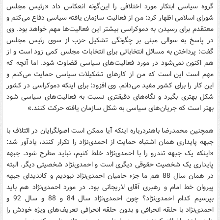
گروه سیاسی ابتکار مورد اختلافی را این‌گونه انعکاس داد «رئیس مجلس
شورای اسلامی اظهار کرد: من از فعالیت سازمان یافته سیاسی دفاع می‌کنم و
معتقدم برای رسیدن به دموکراسی بیشتر این فعالیت‌ها مهم خواهد بود. وی
در پاسخ به سوالی مبنی بر چگونگی تشکیل حزب از سوی رئیس مجلس
گفت: پرداختن به مسائل انتخاباتی برای انتخابات مجلس کمی زود است و از
هم اکنون نمی‌شود در مورد فعالیت‌های سیاسی قضاوت شود. اما آنچه که
مهم است این است که من از کارهای تشکیلات سیاسی حمایت می‌کنم و
این کار را برای کشور مفید می‌دانم. وی افزود:‌ برای اینکه دموکراسی در کشور
شکل بهتری بگیرد و نگاه‌های دقیقتری نسبت به فعالیت‌های سیاسی شود
بهتر است که جریان‌های سیاسی به شکل سازمان یافته حرکت کنند.»
همچنین محمدرضا باهنردرباره اینکه آیا ممکن است اصولگرایان در ائتلاف با
جبهه پایداری همان اشتباه حمایت از احمدی‌نژاد را تکرار کنند، یادآور شد:
«اینکه یک جبهه تندرو را با احمدی‌نژاد خلط کنیم، نباید مطرح شود. جبهه
پایداری یک شخصیت حقوقی دیگری است و احمدی‌نژاد شخصیتی دیگر. البته
در همان سال 88 هم ما جزء حامیان احمدی‌نژاد نبودیم و کاندیدای جبهه
پیروان خط امام و رهبری آقای لاریجانی بود. در مورد احمدی‌نژاد هم باید
بپرسیم کدام احمدی‌نژاد؟ چون احمدی‌نژاد سال 84 و 88 و سال 92 و
احمدی‌نژاد با حلقه انحرافی و بدون حلقه انحرافی تعریف‌های ویژه خودش را