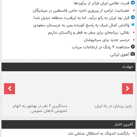
قدرت نظامی ایران فراتر از برآوردها
عصبانیت ترامپ از پیروزی نامزد حامی فلسطین در میشیگان
قرار بود ایران به زانو درآید، اما به ابرقدرت منطقه تبدیل شد!
واکنش کمال شرف به پاسخ کوبنده یمن به عربستان سعودی
بقائی: برنامه‌ای برای سفر به قطر و پاکستان نداریم
دردسر جدید برای سرخپوشان
مشاهده ۴ پلنگ در ارتفاعات میناب
آهوی ایرانی
حوادث
ن
پاییز پرباران در راه ایران
دستگیری ۶ نفر در بهشهر به اتهام
تشویش اذهان عمومی
اس
آخرین اخبار
بازگشت اندونگ به استقلال منتفی شد