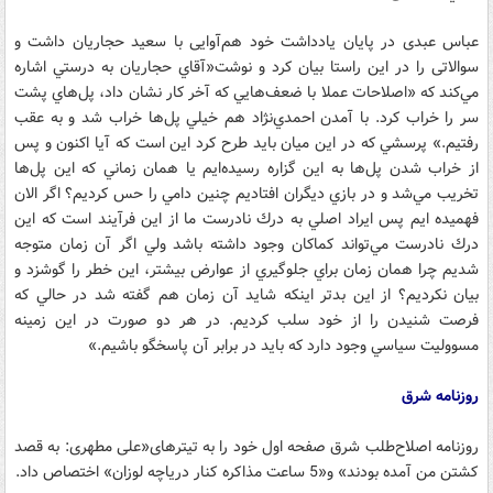
عباس عبدی در پایان یادداشت خود هم‌آوایی با سعید حجاریان داشت و
سوالاتی را در این راستا بیان کرد و نوشت«آقاي حجاريان به درستي اشاره
مي‌كند كه «اصلاحات عملا با ضعف‌هايي كه آخر كار نشان داد، پل‌هاي پشت
سر را خراب كرد. با آمدن احمدي‌نژاد هم خيلي پل‌ها خراب شد و به عقب
رفتيم.» پرسشي كه در اين ميان بايد طرح كرد اين است كه آيا اكنون و پس
از خراب شدن پل‌ها به اين گزاره رسيده‌ايم يا همان زماني كه اين پل‌ها
تخريب مي‌شد و در بازي ديگران افتاديم چنين دامي را حس كرديم؟ اگر الان
فهميده ايم پس ايراد اصلي به درك نادرست ما از اين فرآيند است كه اين
درك نادرست مي‌تواند كماكان وجود داشته باشد ولي اگر آن زمان متوجه
شديم چرا همان زمان براي جلوگيري از عوارض بيشتر، اين خطر را گوشزد و
بيان نكرديم؟ از اين بدتر اينكه شايد آن زمان هم گفته شد در حالي كه
فرصت شنيدن را از خود سلب كرديم. در هر دو صورت در اين زمينه
مسووليت سياسي وجود دارد كه بايد در برابر آن پاسخگو باشيم.»
روزنامه شرق
روزنامه اصلاح‌طلب شرق صفحه اول خود را به تیترهای«علی مطهری: به قصد
کشتن من آمده بودند» و«5 ساعت مذاکره کنار دریاچه لوزان» اختصاص داد.