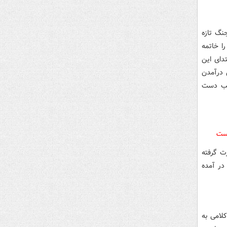
جنگ تازه
ا خاتمه
تدای این
 درآمدن
طب دست
یست
ت گرفته
در آمده
لامی به