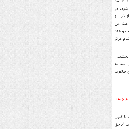
 تا بعد
شود، در
 یکی از
 امت من
 خواهند
شام مرکز
 بخشیدن
 اسد به
ن طاغوت
از جمله
تا کنون
ات
"
برحق