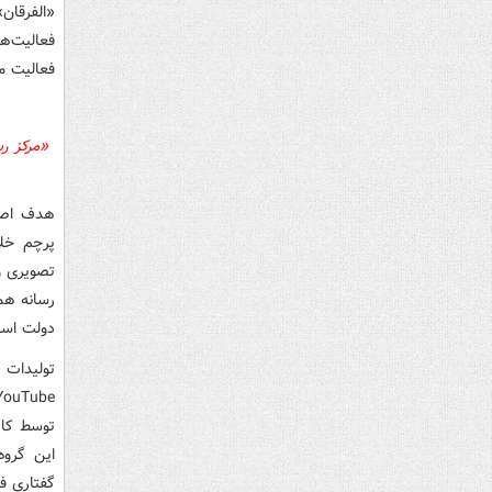
«الفرقان
فعالیت
ها
فعالیت می
«مرکز رس
هدف اص
پرچم خلا
تصویری و
رسانه هم
دولت اسلا
تولیدات 
YouTube
توسط کار
این گرو
گفتاري ف