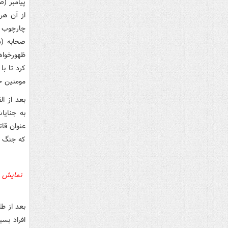
پیامبر (
از آن هر
چارچوب "
صحابه (س
ظهورخواه
کرد تا با
مومنین خ
بعد از ا
به جنایا
عنوان قا
که جنگ ر
نمایش حد
بعد از ط
افراد بسی