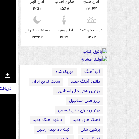
اذان صبح
طلوع آفتاب
اذان ظهر
۱۲:۱۰
۰۵:۱۸
۰۳:۴۳
غروب خورشید
اذان مغرب
نیمه‌شب شرعی
۲۳:۲۳
۱۹:۲۱
۱۹:۰۲
آپ آهنگ
موزیک شاه
nter
Download
دانلود آهنگ جدید
سایت تاریخ ایران
دریاف
ullscreen
بهترین هتل های استانبول
رزرو هتل استانبول
بهترین جراح بینی ترمیمی
آهنگ های جدید
دانلود آهنگ جدید
پرشین هتل
ثبت نام بیمه اربعین