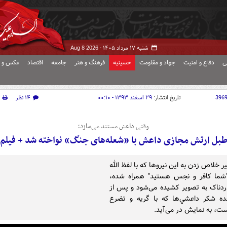
شنبه ۱۷ مرداد ۱۴۰۵ -
Aug 8 2026
ی
دفاع و امنیت
جهاد و مقاومت
حسینیه
فرهنگ و هنر
جامعه
اقتصاد
عکس و ف
396
تاریخ انتشار:
۲۹ اسفند ۱۳۹۳ - ۰۰:۱۰
۱۴ نظر
وقتی داعش مستند می‌سازد؛
بل ارتش مجازی داعش با «شعله‌های جنگ» نواخته شد + فیلم
 خلاص زدن به این نیروها که با لفظ الله
"شما كافر و نجس هستيد" همراه شده،
ردناک به تصویر کشیده می‌شود و پس از
ه شكر داعشي‌ها كه با گريه و تضرع
ست، به نمایش در می‌آید.