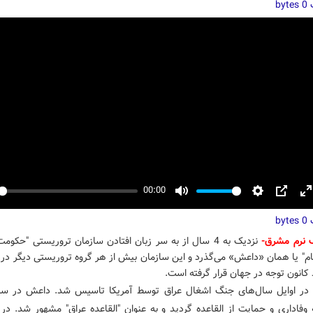
ت
f
0 bytes
00:00
y
Mute
Settings
PIP
E
ت
f
0 bytes
گ نرم مشرق-
نزدیک به 4 سال از به سر زبان افتادن سازمان تروریستی "حکو
ام" یا همان «داعش» می‌گذرد و این سازمان بیش از هر گروه تروریستی دیگر در 
 کانون توجه در جهان قرار گرفته است.