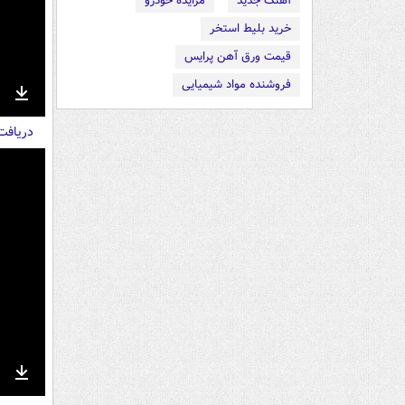
آهنگ جدید
مزایده خودرو
خرید بلیط استخر
قیمت ورق آهن پرایس
فروشنده مواد شیمیایی
nter
Download
دریاف
ullscreen
nter
Download