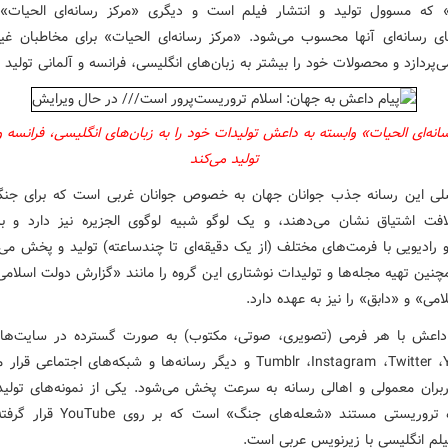
» که مسوول تولید و انتشار فیلم است و دیگری «مرکز رسانه‌ای الحیات»
ی رسانه‌ای آنها محسوب می‌شود. «مرکز رسانه‌ای الحیات» برای مخاطبان غیر
‌پردازد و محصولات خود را بیشتر به زبان‌های انگلیسی، فرانسه و آلمانی تولید م
انه‌ای الحیات» وابسته به داعش تولیدات خود را به زبان‌های انگلیسی، فرانسه و
تولید می‌کند
لی
این رسانه جذب جوانان جهان به خصوص جوانان غربی‌ است که برای جنگ
فت اشتیاق نشان می‌دهند، و یک لوگو شبیه لوگوی الجزیره نیز دارد و برن
 رادیویی با فرمت‌های مختلف (از یک دقیقه‌ای تا چندساعته) تولید و پخش می‌ک
چنین تهیه مجله‌ها و تولیدات نوشتاری این گروه را مانند «گزارش دولت اسلامی
می» و «دابق» را نیز به عهده دارد.
داعش با هر فرمی (تصویری، صوتی، مکتوب) به صورت گسترده در سایت‌های
،
Twitter
،
Instagram
،
Tumblr
و دیگر رسانه‌ها و شبکه‌های اجتماعی قرار م
بران معمولی و اهالی رسانه به سرعت پخش می‌شود. یکی از نمونه‌های تولید
ه تروریستی مستند «شعله‌های جنگ» است که بر روی
YouTube
قرار گرفته
يلم انگليسي با زيرنويس عربي است.