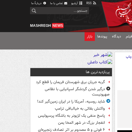
RSS
آرشیو
تماس با ما
دربارهٔ ما
MASHREGH
NEWS
یلم
دیدگاه
پیوندها
بازار
چاپ
پربازدیدترین ها
گربه جریان برق شهرستان فریمان را قطع کرد
درگیر شدن گردشگر اسپانیایی با نظامی
صهیونیست
شاید روسیه، آمریکا را در ایران زمین‌گیر کند!
واکنش بقائی به خیالبافی ترامپ
پاسخ منفی یک لژیونر به باشگاه پرسپولیس
انفجار بزرگ در شهر المخا یمن
۶ فوتی و ۵ مصدوم بر اثر تصادف زنجیره‌ای