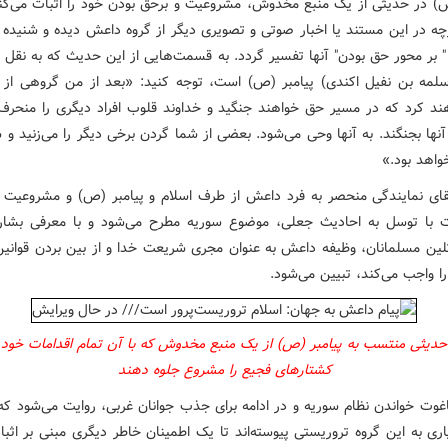
ص) در حدیثی از یک منبع مخدوش، مشروعیت و برحق بودن خود را اثبات می‌کند
چه در این مستند یا اخبار صوتی و تصویری دیگر از گروه داعش دیده و
شنیده 
 بر محور حق بودن" آنها تفسیر گردد. به قسمت‌هایی از این حدیث که به نقل از
لمه بن نفیل اکندی) پیامبر (ص) است، توجه کنید: «بعد از من گروهی از
ند کرد که در مسیر حق خواهند جنگید و خداوند قلوب افراد دیگری را منحرف
 آنها بجنگند. به آنها وحی می‌شود. بعضی از شما گردن برخی دیگر را می‌زنید و 
واهد بود.»
لقای نمایندگی منحصر به فرد داعش از طرف اسلام و پیامبر (ص) و مشروعیت
ت با توسل به احادیث جعلی، موضوع سوریه مطرح می‌شود و با معرفی بشار
تلین مسلمانان، وظیفه داعش به عنوان مجری شریعت خدا و از بین بردن قوانی
ا واجب می‌کند، تبیین می‌شود.
یثی منتسب به پیامبر (ص) از یک منبع مخدوش که با آن تمام اقدامات خود 
کشتارهای فجیع را مشروع جلوه دهند
اغوت خواندن نظام سوریه و در ادامه برای جذب جوانان غربی، روایت می‌شود که 
اری به این گروه تروریستی پیوسته‌اند تا یک اطمینان خاطر دیگری مبنی بر اثب