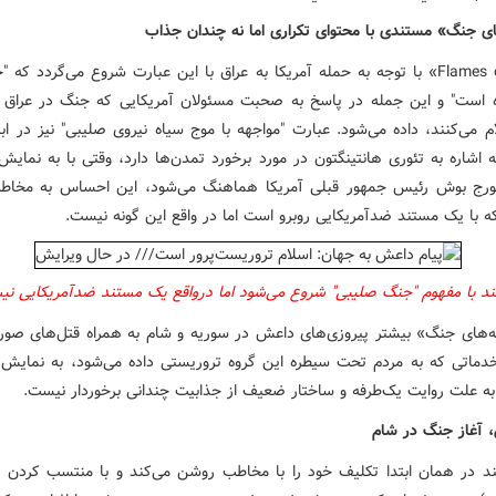
ی جنگ» مستندی با محتوای تکراری اما نه چندان جذاب
Flames 
»
با توجه به حمله آمریکا به عراق با این عبارت شروع می‌گردد که "
 است" و این جمله در پاسخ به صحبت مسئولان آمریکایی که جنگ در عراق ر
ام می‌کنند، داده می‌شود. عبارت "مواجهه با موج سیاه نیروی صلیبی" نیز در اب
 اشاره به تئوری هانتینگتون در مورد برخورد تمدن‌ها دارد، وقتی با به نمایش
ورج بوش رئیس جمهور قبلی آمریکا هماهنگ می‌شود، این احساس به مخا
ه با یک مستند ضدآمریکایی روبرو است اما در واقع این گونه نیست
.
د با مفهوم
"
جنگ صلیبی
"
شروع می‌شود اما درواقع یک مستند ضدآمریکایی ن
‌های جنگ» بیشتر پیروزی‌های داعش در سوریه و شام به همراه قتل‌های صور
خدماتی که به مردم تحت سیطره این گروه تروریستی داده می‌شود، به نمایش 
ه علت روایت یک‌طرفه و ساختار ضعیف از جذابیت چندانی برخوردار نیست.
 آغاز جنگ در شام
د در همان ابتدا تکلیف خود را با مخاطب روشن می‌کند و با منتسب کردن ک