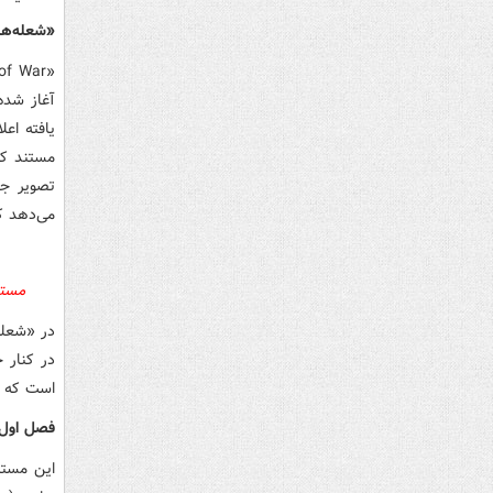
«شعله‌ها
of War
«
آغاز شده
یافته اعل
مستند که
تصویر ج
می‌دهد ک
مستن
در «شعله
در کنار 
است که ب
فصل اول،
این مستن