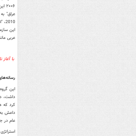
۲۰۰۶
2010
این سازم
عربی مانن
با آغاز 
رسانه‎‌های داعش قوی‌تر از گلوله عمل می‌کنند
این گروه
داشت، در 
کرد که هی
داعش به 
عام در جه
استراتژی 