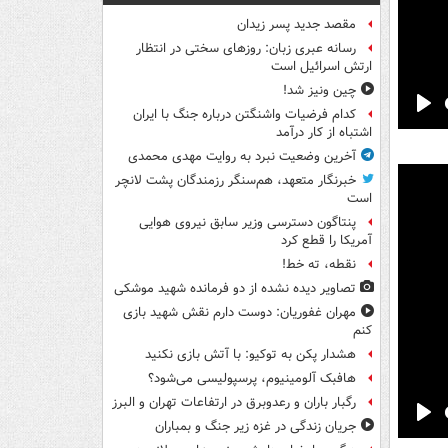
مقصد جدید پسر زیدان
رسانه عبری زبان: روزهای سختی در انتظار
ارتش اسرائیل است
چین ونیز شد!
کدام فرضیات واشنگتن درباره جنگ با ایران
Pla
اشتباه از کار درآمد
آخرین وضعیت نبرد به روایت مهدی محمدی
خبرنگار متعهد، هم‌سنگر رزمندگان پشت لانچر
است
پنتاگون دسترسی وزیر سابق نیروی هوایی
آمریکا را قطع کرد
نقطه، ته خط!
تصاویر دیده‌ نشده از دو فرمانده شهید موشکی
مهران غفوریان: دوست دارم نقش شهید بازی
کنم
هشدار پکن به توکیو: با آتش بازی نکنید
هافبک آلومینیوم، پرسپولیسی می‌شود؟
رگبار باران و رعدوبرق در ارتفاعات تهران و البرز
جریان زندگی در غزه زیر جنگ و بمباران
Pla