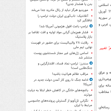
بدن یا هشدار جدی؟
ت اسلامی
مورینیو هرگز نباید از رئال مادرید جدا می‌شد
عراق" به ریاست "ابوعمر البغدادی" تبدیل گردید. پس از هلاکت ابوعمر البغدادی در 19 آوریل
آتلانتیک: تاب‌آوری ایران دولت ترامپ را
در سوریه
غافلگیر کرد
 غربی و
ترامپ باعث افول هژمونی آمریکا شد!
فشار هم‌زمان گرانی مواد اولیه و افت تقاضا بر
بازار پلاستیک
رقابت ۲۸ والیبالیست برای حضور در فهرست
نهایی تیم ملی
" تغییر
اسامی ژل‌های غیر مجاز شستشوی پوست
منتشر شد
سندرز: ترامپ نماد فساد، اقتدارگرایی و
جنگ‌طلبی است!
 و عراق
مراقب علائم هپاتیت باشید!
ه‌برداری
ادامه جنگ تا روی کار آمدن دولت جدید در
آمریکا!
انه برای
باغچه‌های خانگی در کاهش خطر ابتلا به دیابت
ا مخاطب
موثرند
نگرانی تل‌آویو از گسترش پرونده‌های جاسوسی
مرتبط با ایران
رسانه‌ای