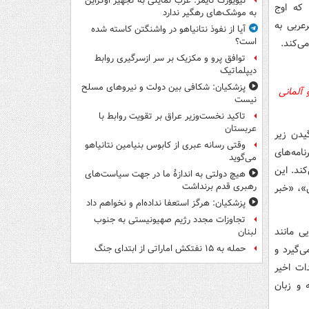
نیویورک تایمز: غرب تمایلی به تجهیز اوکراین
 که اوج
به موشک‌های رهگیر ندارد
عربی به
آیا از نفوذ نتانیاهو در واشنگتن کاسته شده
است؟
ی‌کند.
توافق پرو و مکزیک بر سر ازسرگیری روابط
دیپلماتیک
پزشکیان: شکافی بین دولت و نیروهای مسلح
 آلمانی
نیست
تاکید نخست‌وزیر عراق بر تقویت روابط با
عربستان
یدن زیر
وقتی رسانه عبری از کابوس بنیامین نتانیاهو
امه‌های
می‌گوید
ند. این
هیچ دولتی به اندازۀ ما در جهت سیاست‌های
رهبری قدم برنداشت
»، «خبر
پزشکیان: هرگز استعفا نداده‌ام و نخواهم داد
تجاوزات مجدد رژیم صهیونیستی به جنوب
ی مانند
لبنان
ی‌گیرد و
حمله به ۱۵ نفتکش‌ اماراتی از ابتدای جنگ
ات اخیر
 و زبان