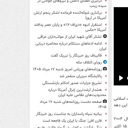
درگیری اعضای داعش و نیروهای جولانی در
سیده زینب
برکناری شوکه‌کننده فرمانده لشکر پنجم ارتش
آمریکا در اروپا
استقرار انبوه «دی‌اف‑۱۷» و پایان عصر پدافند
آمریکا +عکس
تشکر آقای شهید ایران از موکب‌داران عراقی
ادامه ادعاهای سنتکام درباره محاصره دریایی
ایران
قالیباف روز خبرنگار را تبریک گفت
رویای ائتلاف مکه
روزنامه‌های ورزشی امروز ‌شنبه ۱۷ مرداد ۱۴۰۵
پالایشگاه سیزران منفجر شد
تشریح جزئیات صدور احکام بازنشستگی
Pla
هشدار ارشدترین ژنرال آمریکا درباره
محدودیت‌های نظامی علیه ایران
مت اسلامی
صفحه نخست روزنامه‌های شنبه ۱۷ مرداد
این دهه
۱۴۰۵
بیانیه سپاه پاسداران به مناسبت روز خبرنگار
این گروه در اوایل سال‌‌های جنگ اشغال عراق توسط آمریکا تاسیس شد. داعش در سال ۲۰۰۴
فارن افرز: جنگ با ایران یک فاجعه است
متعهد به وفاداری و حمایت از القاعده گردید و به عنوان "القاعده عراق" مشهور شد. در ۱۵ اکتبر
تنگی انگشتر و کفش در گرما؛ واکنش طبیعی