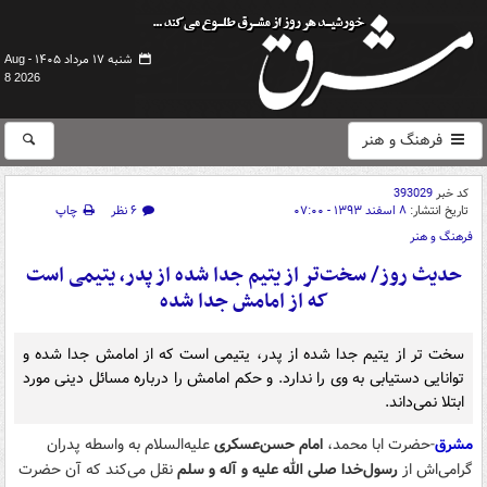
شنبه ۱۷ مرداد ۱۴۰۵ -
Aug
8 2026
فرهنگ و هنر
کد خبر
393029
تاریخ انتشار:
۸ اسفند ۱۳۹۳ - ۰۷:۰۰
۶ نظر
چاپ
فرهنگ و هنر
حدیث روز/ سخت‌تر از یتیم جدا شده از پدر، یتیمی است
که از امامش جدا شده
سخت تر از یتیم جدا شده از پدر، یتیمی است که از امامش جدا شده و
توانایی دستیابی به وی را ندارد. و حکم امامش را درباره مسائل دینی مورد
ابتلا نمی‌داند.
مشرق
-حضرت ابا محمد،
امام حسن‌عسکری
علیه‌السلام به واسطه‌ پدران
گرامی‌اش از
رسول‌خدا صلی الله علیه و آله و سلم
نقل می‌کند که آن حضرت