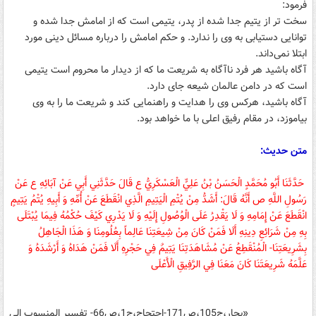
فرمود:
سخت تر از یتیم جدا شده از پدر، یتیمی است که از امامش جدا شده و
توانایی دستیابی به وی را ندارد. و حکم امامش را درباره مسائل دینی مورد
ابتلا نمی‌داند.
آگاه باشید هر فرد ناآگاه به شریعت ما که از دیدار ما محروم است یتیمی
است که در دامن عالمان شیعه جای دارد.
آگاه باشید، هرکس وی را هدایت و راهنمایی کند و شریعت ما را به وی
بیاموزد، در مقام رفیق اعلی با ما خواهد بود.
متن حدیث:
حَدَّثَنَا أَبُو مُحَمَّدٍ الْحَسَنُ بْنُ عَلِيٍّ الْعَسْكَرِيُّ ع قَالَ حَدَّثَنِي أَبِي عَنْ آبَائِهِ ع عَنْ
رَسُولِ اللَّهِ ص أَنَّهُ قَالَ: أَشَدُّ مِنْ يُتْمِ الْيَتِيمِ الَّذِي انْقَطَعَ عَنْ أُمِّهِ وَ أَبِيهِ يُتْمُ يَتِيمٍ
انْقَطَعَ عَنْ إِمَامِهِ وَ لَا يَقْدِرُ عَلَى الْوُصُولِ إِلَيْهِ وَ لَا يَدْرِي كَيْفَ حُكْمُهُ فِيمَا يُبْتَلَى
بِهِ مِنْ شَرَائِعِ دِينِهِ أَلَا فَمَنْ كَانَ مِنْ شِيعَتِنَا عَالِماً بِعُلُومِنَا وَ هَذَا الْجَاهِلُ
بِشَرِيعَتِنَا- الْمُنْقَطِعُ عَنْ مُشَاهَدَتِنَا يَتِيمٌ فِي حَجْرِهِ أَلَا فَمَنْ هَدَاهُ وَ أَرْشَدَهُ وَ
عَلَّمَهُ شَرِيعَتَنَا كَانَ مَعَنَا فِي الرَّفِيقِ الْأَعْلَى
«بحار،ج105،ص171-احتجاج،ج1،ص66- تفسیر المنسوب الی