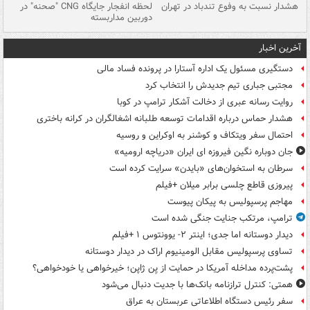
ای
هشدار نسبت به وفوع تندباد در تهران
لحظه انفجار جایگاه CNG "صحنه" در
دس
دوربین مداربسته
ات
آخرین اخبار
دستگیری مسئول یک اداره آستارا در پرونده فساد مالی
مجتبی جباری تیم جدیدش را انتخاب کرد
روایت رسانه عبری از دخالت آشکار ترامپ در کوبا
هشدار حماس درباره اقدامات توسعه طلبانه اشغالگران در کرانه باختری
احتمال سفر ویتکاف و کوشنر به اوکراین و روسیه
جان دوباره نگین فیروزه ای ایران «دریاچه ارومیه»
سرطان به استخوان‌های «بایدن» سرایت کرده است
پیروزی قاطع چلسی برابر میلان +فیلم
مهاجم پرسپولیس به پیکان پیوست
ترامپ، مرتکب جنایت جنگی شده است
دیدار دوستانه اما جدی؛ اینتر ۲- یوونتوس ۱ +فیلم
تساوی پرسپولیس مقابل الومینیوم اراک در دیدار دوستانه
پشت‌پرده مداخله آمریکا در حمایت از یِن ژاپن؛ خیرخواهی یا خودخواهی؟
همتی: کنترل ترازنامه بانک‌ها با جدیت دنبال می‌شود
سفر رئیس دستگاه اطلاعاتی عربستان به عراق