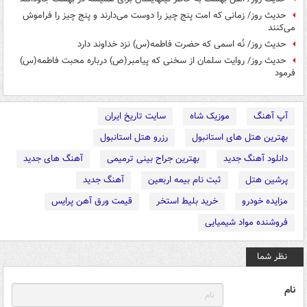
حدیث روز/ زمانی که امت پنج چيز را دوست می‌دارند و پنج چيز را فراموش
می‌كنند
حدیث روز/ نُه اسمی که حضرت فاطمه(س) نزد خداوند دارد
حدیث روز/ روایت سلمان از سخنی که پیامبر(ص) درباره محبت فاطمه(س)
فرمود
آپ آهنگ
موزیک شاه
سایت تاریخ ایران
بهترین هتل های استانبول
رزرو هتل استانبول
دانلود آهنگ جدید
بهترین جراح بینی ترمیمی
آهنگ های جدید
پرشین هتل
ثبت نام بیمه اربعین
آهنگ جدید
مزایده خودرو
خرید بلیط استخر
قیمت ورق آهن پرایس
فروشنده مواد شیمیایی
نظر شما
نام