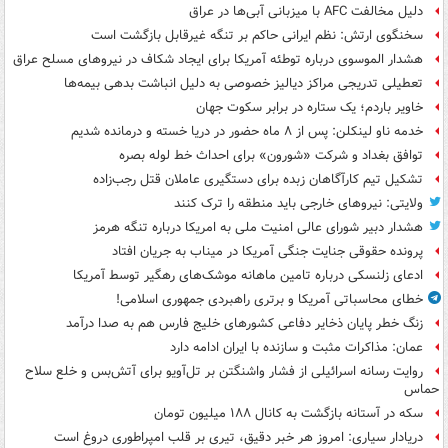
دلیل مخالفت AFC با میزبانی آبی‌ها در عراق
سخنگوی ارتش: نظم ایرانی حاکم بر تنگه غیرقابل بازگشت است
هشدار الموسوی درباره توطئه آمریکا برای ایجاد شکاف در نیروهای مسلح عراق
تعطیلی تدریجی مراکز دیالیز خصوصی به دلیل انباشت بدهی بیمه‌ها
خاویر باردم؛ یک ستاره در برابر سکوت جهان
خدمه ناو لینکلن: پس از ۸ ماه حضور در دریا خسته و درمانده‌ شدیم
توافق بغداد و شرکت «شورون» برای احداث خط لوله بصره
تشکیل تیم کارآگاهان زبده برای دستگیری عاملان قتل رجب‌زاده
ولایتی: نیروهای خارجی باید منطقه را ترک کنند
هشدار دبیر شورای عالی امنیت ملی به امریکا درباره تنگه هرمز
پرونده حقوقی جنایت جنگی آمریکا در میناب به جریان افتاد
ادعای زلنسکی درباره تامین ماهانه موشک‌های رهگیر توسط آمریکا
خطای محاسباتی آمریکا و برتری راهبردی جمهوری اسلامی!
زنگ خطر پایان ذخایر دفاعی کشورهای خلیج فارس هم به صدا درآمد
عمان: مذاکرات مثبت و سازنده با ایران ادامه دارد
روایت رسانه اسرائیلی از فشار واشنگتن بر تل‌آویو برای آتش‌بس و خلع سلاح
حماس
سکه در آستانه بازگشت به کانال ۱۸۸ میلیون تومان
دریادار سیاری: امروز هر خبر دقیق، تیری بر قلب امپراطوری دروغ است