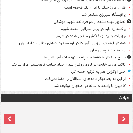
لحظه انفجار جایگاه CNG "صحنه" در دوربین مداربسته
فارن افرز: جنگ با ایران یک فاجعه است
پالایشگاه سیزران منفجر شد
تصاویر دیده‌ نشده از دو فرمانده شهید موشکی
پاکستان: باید در برابر اسرائیل متحد شویم
جزئیات جدید از نفتکش منفجر شده در هرمز
هشدار ارشدترین ژنرال آمریکا درباره محدودیت‌های نظامی علیه ایران
مقصد جدید پسر زیدان
پاسخ معنادار هوافضای سپاه به تهدیدات آمریکایی‌ها
تاکید وزارت خارجه بر لزوم روشن شدن ابعاد جنایت تروریستی مزار شریف
حتی اوکراین هم به ترکیه حمله کرد
از این به بعد دیگر نامه‌های استقلال را امضا نمی‌کنم
کامیون با راننده ۸ ساله در اصفهان توقیف شد
حوادث