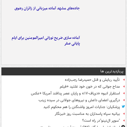
جاده‌های مشهد آماده میزبانی از زائران رضوی
آماده سازی ضریح نورانی امیرالمومنین برای ایام
پایانی صفر
پربازدیدترین ها
تأیید ربایش و قتل حمیدرضا رجب‌زاده
مداح جوانی که در خون خود غلتید +فیلم
استقرار انبوه «دی‌اف‑۱۷» و پایان عصر پدافند آمریکا +عکس
درگیری اعضای داعش و نیروهای جولانی در سیده زینب
پزشکیان: جنایات امروز واشنگتن را هم محکوم کنید
بیانیه سپاه پاسداران به مناسبت روز خبرنگار
"سوپر ال‌نینو"در راه است؟