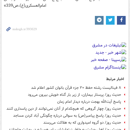
امام‌العسکری(ع)،ص339»
اخبار مرتبط
۸ فینالیست رشته حفظ ۲۰ جزء قرآن بانوان کشور اعلام شد
حدیث روز/ پرستار بیماران، از زير بار گناه خويش بيرون مى‏‌رود
پاسخ آیت‌الله بهجت درباره دیدار امام زمان
حدیث روز/ چهار گروهی که هیچکدام از آنان نمی‌توانند از دین پاسداری کنند
حدیث روز/ پاسخ پیامبر(ص) به سوالی درباره چگونگی آباد کردن مساجد
حدیث روز/ دو گروه امیدواری که به هلاکت می‌رسند
حدیث روز/ اهل بهشت به خاطر نیتهایشان برای همیشه در بهشت جاودانند