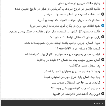
وقوع حادثه دریایی در ساحل عمان
تاکید الزیدی بر خروج نیروهای آمریکایی از عراق در تاریخ تعیین شده
اعتراضات گسترده در آلمان علیه دولت مرتس
هشدار کانادا درباره عواقب تعرفه ۵۰ درصدی آمریکا
نفوذ اطلاعاتی ایران در یگان فوق محرمانه ارتش اسرائیل!
تأکید دادستان کل کشور بر انسجام ملی برای مقابله با جنگ روانی دشمن
باران مهمان تابستانی ارتفاعات دماوند شد
کوبا: فرمان اجرایی ترامپ باعث ایجاد بحران بشردوستانه شده
قیمت طلا و سکه امروز ۱۴۰۵/۰۵/۱۷
ترامپ مجبور به پس‌دادن ۱۰۰ میلیارد دلار از پول تعرفه‌ها شد
آتش سوزی مهیب یک ساختمان ۱۲ طبقه در جاکارتا
پدر لیونل مسی درگذشت
وجود شواهدی مبنی بر بمباران لامرد با فسفر
چرا بیت المال باید خرج مجرمان امنیتی شود؟
قرارداد مربی خارجی استقلال تمدید شد
ماجرای تصویب کنوانسیون خزر چیست؟
فوران یک آتشفشان قدرتمند در کلمبیا
سلامت