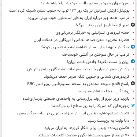
یمن: جهان به‌زودی صدای ناله سعودی‌ها را خواهد شنید
یونیفل: ارتش اسرائیل در یک روز ۱۱۳ توپ به جنوب لبنان شلیک کرده است
ترامپ: همه چیز درباره ایران به طور استثنایی خوب پیش می‌رود
عبور از خط قرمز ایران یعنی مرگ!
حمله نیروهای اسرائیلی به خبرنگار پرس‌تی‌وی
«ضربه مغزی» شدن صدها نظامی آمریکایی در حملات ایران
جنگ در جبهه لبنان بعد از تفاهم‌نامه چه تغییری کرده؟
ترامپ در حال سوختن در آتشی خودساخته
ایران را تست نکنید! جاده‌ی خشم ایران!
واکنش سفارت ایران به بیانیه مغرضانه نمایندگان پارلمان اتریش
کریدورهای شمالی و جنوبی تنگه هرمز حذف می‌شوند
پاسخ قاطع ملیحه محمدی به نسخه تسلیم‌طلبی روی آنتن BBC
پرشدگی سدها به ۵۸درصد رسید
بازدید وزیر نیرو از روند برق‌رسانی به واحدهای صنعتی بازسازی‌شده
زنجیرهایی که آمریکا را به زیر سطح آب می‌کشند!
تثبیت دستاوردهای نظامی ایران در مرزهای غربی در سایه جنگ رمضان
دانا وایت به بن‌بست رسید
«کمانِ پرنده» چینی برای شکار کروزها به ایران می‌آید
۷۰ درصد از صهیونیست‌ها نگران سلامت انتخابات هستند