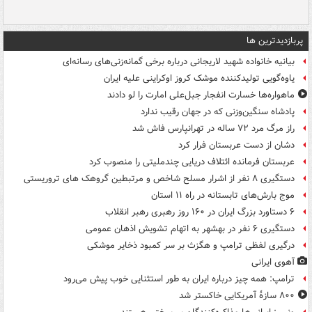
پربازدیدترین ها
بیانیه خانواده شهید لاریجانی درباره برخی گمانه‌زنی‌های رسانه‌ای
یاوه‌گویی تولیدکننده موشک کروز اوکراینی علیه ایران
ماهواره‌ها خسارت انفجار جبل‌علی امارت را لو دادند
پادشاه سنگین‌وزنی که در جهان رقیب ندارد
راز مرگ مرد ۷۲ ساله در تهرانپارس فاش شد
دشان از دست عربستان فرار کرد
عربستان فرمانده ائتلاف دریایی چندملیتی را منصوب کرد
دستگیری ۸ نفر از اشرار مسلح شاخص و مرتبطین گروهک های تروریستی
موج بارش‌های تابستانه در راه ۱۱ استان
۶ دستاورد بزرگ ایران در ۱۶۰ روز رهبری رهبر انقلاب
دستگیری ۶ نفر در بهشهر به اتهام تشویش اذهان عمومی
درگیری لفظی ترامپ و هگزث بر سر کمبود ذخایر موشکی
آهوی ایرانی
ترامپ: همه چیز درباره ایران به طور استثنایی خوب پیش می‌رود
۸۰۰ سازۀ آمریکایی خاکستر شد