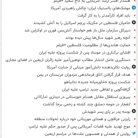
هشدار افسر ارشد آمریکایی به کاخ سفید +فیلم
موشک‌های بالستیک ایران؛ چالش راهبردی آمریکا
باید افراد کارآمدتر را به کار گرفت
حامیان فلسطین در مکزیک پرچم اسرائیل را به آتش کشیدند
دبیرکل سازمان ملل باز هم خواستار آتش‌بس فوری در اوکراین شد
آنچه رهبر شهید سال‌ها پیش دیده بودند
حمایت هلندی‌ها از مظلومیت فلسطین +فیلم
افشای برکناری در موساد پس از شکست پروژه علیه ایران
دستگیری عامل انتشار مطالب توهین‌آمیز علیه زائران اربعین در فضای مجازی
روایت تکان‌دهنده دانش‌آموز مینابی از جنایت آمریکا
هدف قرار گرفتن اتاق‌ فرماندهی مزدوران عربستان در یمن
شکست پروژه «خاورمیانه جدید» نتانیاهو
گزافه‌گویی و لفاظی جدید ترامپ علیه ایران
پیروزی استقلال مقابل همنام خوزستانی در دیداری تدارکاتی
انفجار در حومه دمشق چند کشته و زخمی برجا گذاشت
بوسه‌ پدر بر پای پسر شهیدش
رایزنی عراقچی و همتای موریتانی خود درباره تحولات منطقه
موج تهدید علیه قضات آمریکایی پس از صدور حکم علیه ترامپ
روایتی از همدلی و همسویی ملت‌ها در مراسم اربعین