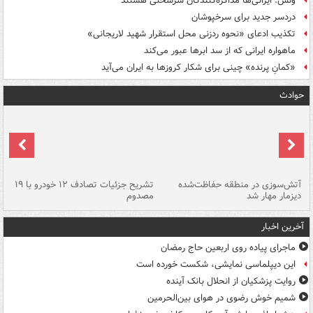
ونس: ایرانی‌ها مذاکره‌کنندگان سرسختی هستند
دردسر جدید برای سرخپوشان
تکذیب ادعای «نحوه ردزنی محل استقرار شهید لاریجانی»
ماهواره ایرانی که از سد ابرها عبور می‌کند
«کمانِ پرنده» چینی برای شکار کروزها به ایران می‌آید
حوادث
تصادف مرگبار در محور اهواز–شوش ۲
آتش‌سوزی در منطقه حفاظت‌شده
تشریح جزئیات تصادف ۱۲ خودرو با ۱۹
پا
دیزمار مهار شد
مصدوم
آخرین اخبار
ماجرای پیاده روی اربعین حاج رمضان
این دیپلماسی نمایشی، شکست خورده است
روایت پزشکیان از انحلال بانک آینده
شمیم خوش رضوی در هوای بین‌الحرمین