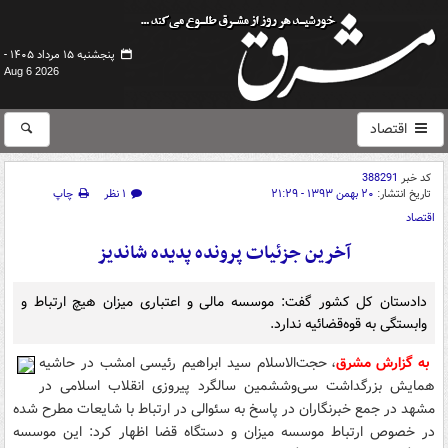
پنجشنبه ۱۵ مرداد ۱۴۰۵ -
Aug 6 2026
اقتصاد
کد خبر
388291
تاریخ انتشار:
۲۰ بهمن ۱۳۹۳ - ۲۱:۲۹
۱ نظر
چاپ
اقتصاد
آخرین جزئیات ‌پرونده پدیده شاندیز
دادستان کل کشور گفت: موسسه مالی و اعتباری میزان هیچ ارتباط و
وابستگی به قوه‌قضائیه ندارد.
به گزارش مشرق
، حجت‌الاسلام سید ابراهیم رئیسی امشب در حاشیه
همایش بزرگداشت سی‌و‌ششمین سالگرد پیروزی انقلاب اسلامی در
مشهد در جمع خبرنگاران در پاسخ به سئوالی در ارتباط ‌با شایعات مطرح شده
در خصوص ارتباط موسسه میزان و دستگاه قضا اظهار کرد: این موسسه