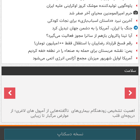
یاوه‌گویی تولیدکننده موشک کروز اوکراینی علیه ایران
حرم امیرالمومنین محیای آخر صفر شد
آخرین نبرد «داستان اسباب‌بازی» برای نجات کودکی
جنگ با ایران، آمریکا را به دشمن جهان تبدیل کرد
آیا تینا پاکروان بازهم از ساترا مجوز فعالیت می‌گیرد؟
رقم فسخ قرارداد رضاییان با استقلال فقط ۱۰۰میلیون تومان!
یمن: نقشه عربستان برای حمله به صنعاء را در نطفه خفه کردیم
آمریکا اوایل شهریور میزبان مجمع آژانس انرژی اتمی می‌شود
سلامت
اهمیت تشخیص زودهنگام بیماری‌های
ناگفته‌هایی از آمپول های لاغری؛ از
دریچه‌ای قلب
عوارض مرگبار تا زیبایی
تا
نسخه دسکتاپ