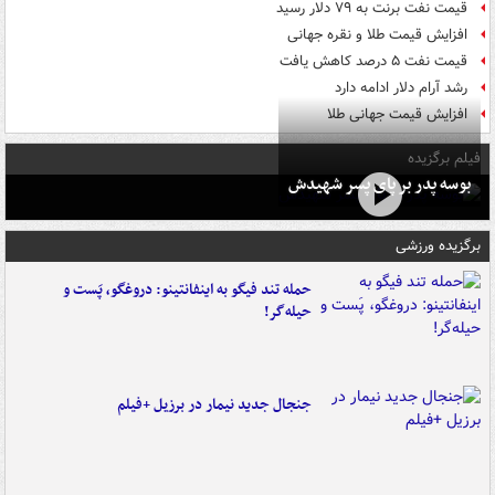
قیمت نفت برنت به ۷۹ دلار رسید
افزایش قیمت طلا و نقره جهانی
قیمت نفت ۵ درصد کاهش یافت
رشد آرام دلار ادامه دارد
افزایش قیمت جهانی طلا
فیلم برگزیده
بوسه‌ پدر بر پای پسر شهیدش
برگزیده ورزشی
حمله تند فیگو به اینفانتینو: دروغگو، پَست‌ و
حیله‌گر!
جنجال جدید نیمار در برزیل +فیلم