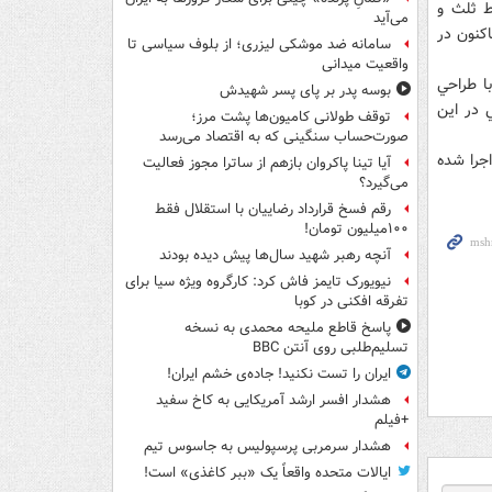
 از خط ثلث و
می‌آید
: تاکنون در
سامانه ضد موشکی لیزری؛ از بلوف سیاسی تا
واقعیت میدانی
 گلجاي دو طرفه با طراحي
بوسه‌ پدر بر پای پسر شهیدش
اسماء الهي در اين
توقف طولانی کامیون‌ها پشت مرز؛
صورت‌حساب سنگینی که به اقتصاد می‌رسد
طرفه نيز براي اولين بار در بين مناطق 22 گانه اجرا شده
آیا تینا پاکروان بازهم از ساترا مجوز فعالیت
می‌گیرد؟
رقم فسخ قرارداد رضاییان با استقلال فقط
۱۰۰میلیون تومان!
آنچه رهبر شهید سال‌ها پیش دیده بودند
نیویورک تایمز فاش کرد: کارگروه ویژه سیا برای
تفرقه افکنی در کوبا
پاسخ قاطع ملیحه محمدی به نسخه
تسلیم‌طلبی روی آنتن BBC
ایران را تست نکنید! جاده‌ی خشم ایران!
هشدار افسر ارشد آمریکایی به کاخ سفید
+فیلم
هشدار سرمربی پرسپولیس به جاسوس تیم
ایالات متحده واقعاً یک «ببر کاغذی» است!