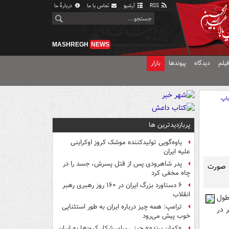
RSS
آرشیو
تماس با ما
دربارهٔ ما
MASHREGH
NEWS
یلم
دیدگاه
پیوندها
بازار
اپ
پربازدیدترین ها
یاوه‌گویی تولیدکننده موشک کروز اوکراینی
علیه ایران
پدر شاهرودی پس از قتل پسرش، جسد را در
 سنگي به صورت
چاه مخفی کرد
۶ دستاورد بزرگ ایران در ۱۶۰ روز رهبری رهبر
انقلاب
اجراي اين طرح 2 ماه به طول
ترامپ: همه چیز درباره ایران به طور استثنایی
ي تراول تن ماکو به رنگ پرتغالي به طول 3 متر در
خوب پیش می‌رود
«کمانِ پرنده» چینی برای شکار کروزها به ایران