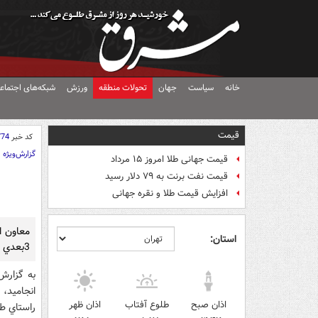
خانه
سیاست
جهان
تحولات منطقه
ورزش
شبکه‌های اجتماع
قیمت
کد خبر
774
گزارش‌ویژه
قیمت جهانی طلا امروز ۱۵ مرداد
قیمت نفت برنت به ۷۹ دلار رسید
افزایش قیمت طلا و نقره جهانی
استان:
3بعدي 14 معصوم و نام الله با دوام بيش از 200 سال در ميدان امام حسين(ع) خبر داد .
اذان صبح
طلوع آفتاب
اذان ظهر
راستاي ط