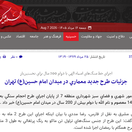
جمعه ۱۶ مرداد ۱۴۰۵ -
Aug 7 2026
ی
دفاع و امنیت
جهاد و مقاومت
حسینیه
فرهنگ و هنر
جامعه
اقتصاد
عکس و ف
3
تاریخ انتشار:
۲۵ مرداد ۱۳۸۹ - ۱۳:۱۹
۰ نظر
چ
اجراي خط سنگ‌هاي اسماء الهي با دوام 200 سال براي نخستين‌بار
جزئيات طرح جديد معماري در ميدان امام حسين(ع) تهران
معاون امور شهري و فضاي سبز شهرداري منطقه 7 از پايان اجراي طرح احجام
به گزارش مشرق به نقل از فارس، رضا مددي با بيان اينکه 
انجاميد، گفت: اين طرح از جنس سنگ‌ها
رح همگام با رمضان اجرا شده است.