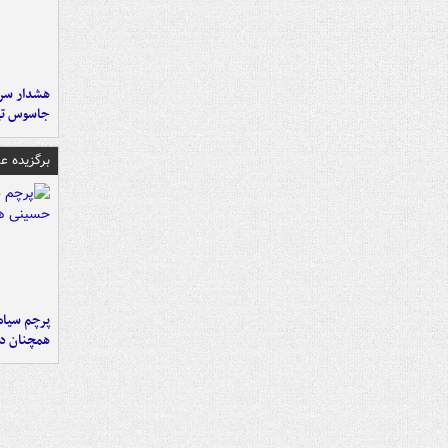
هشدار سرم
جاسوس تی
برگزیده 
پرچم سیاه
همچنان در