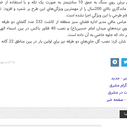
وي اجراي برش روي سنگ به عمق 10 سانتيمتر به صورت يک تکه و با استفاده
همچنين ماندگاري بالاي 200سال را از مهمترين ويژگي‌هاي اين طرح بر شمرد و افزود
ام طرحي با اين ويژگي اجرا نشده است.
در ادامه عباس مافي مدير اداره فضاي سبز منطقه از کاشت 232 عدد
منحصر روي نرده‌هاي ميدان امام حسين(ع) و نصب 40 فلاور باکس در بين 
 داد که جلوه خاصي به آن داده است.
وي خاطر شان کرد: نصب گل جاي‌هاي دو 
ا