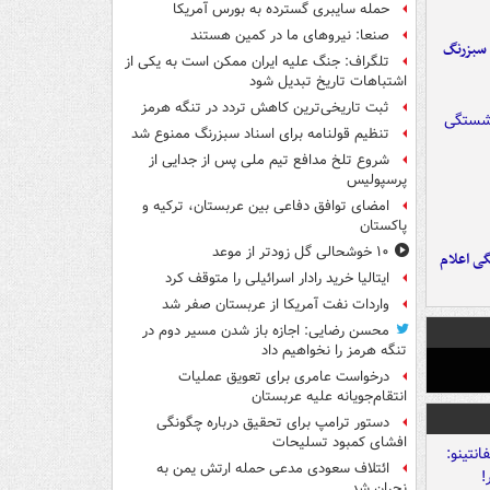
حمله سایبری گسترده به بورس آمریکا
صنعا: نیروهای ما در کمین‌ هستند
 سبزرنگ
تلگراف: جنگ علیه ایران ممکن است به یکی از
اشتباهات تاریخ تبدیل شود
ثبت تاریخی‌ترین کاهش تردد در تنگه هرمز
تنظیم قولنامه برای اسناد سبزرنگ ممنوع شد
شروع تلخ مدافع تیم ملی پس از جدایی از
پرسپولیس
امضای توافق دفاعی بین عربستان، ترکیه و
پاکستان
۱۰ خوشحالی گل زودتر از موعد
ی اعلام
ایتالیا خرید رادار اسرائیلی را متوقف کرد
واردات نفت آمریکا از عربستان صفر شد
محسن رضایی: اجازه باز شدن مسیر دوم در
تنگه هرمز را نخواهیم داد
درخواست عامری برای تعویق عملیات
انتقام‌جویانه علیه عربستان
دستور ترامپ برای تحقیق درباره چگونگی
افشای کمبود تسلیحات
ائتلاف سعودی مدعی حمله ارتش یمن به
نجران شد