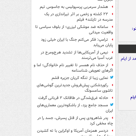
هشدار سرمربی پرسپولیس به جاسوس تیم
۲۲ کشته و زخمی بر اثر تیراندازی در یک
مدرسه در تایلند+ فیلم
سامانه ضد موشکی لیزری؛ از بلوف سیاسی تا
و:
واقعیت میدانی
ترامپ: فکر می‌کنم جنگ با ایران خیلی زود
پایان می‌یابد
نیمی از آمریکایی‌ها از تشدید هرج‌ومرج در
غرب آسیا می‌ترسند
از حذف نام همسر تا تغییر نام خانوادگی؛ اما و
اگرهای تعویض شناسنامه
نمایی زیبا از تنگه کریان جزیره قشم
رکوردشکنی پیش‌فروش جدیدترین گوشی‌های
تاشوی سامسونگ
یام
حادثه غرق‌شدگی در طاقانک ۲ قربانی گرفت
مسجد جامع یزد، از باشکوه‌ترین معماری‌های
ایران
پدر شاهرودی پس از قتل پسرش، جسد را در
چاه مخفی کرد
دردسر همزمان آمریکا و اوکراین با ته کشیدن