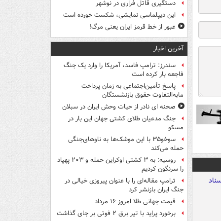
دستگیری قاتل فراری در نوشهر
این دیپلماسی نمایشی، شکست خورده است
عبور از خط قرمز ایران یعنی مرگ!
آخرین اخبار
سندرز: ترامپ فاسد، آمریکا را وارد یک جنگ
فاجعه بار کرده است
پاسخ تأمین‌اجتماعی به زمان پرداخت
مابه‌التفاوت حقوق بازنشستگان
صحنه ای نادر از حیات وحش ایران در سبلان
جنگ مدعیان طلای کشتی جهان این بار در
مسکو
سوخو۳۵ با این موشک‌ها به ناوهای‌جنگی
حمله می‌کند
روسیه: به ۳ کشتی اوکراین حمله و ۲۰۳ پهپاد
را سرنگون کردیم
ترامپ مقاله‌ای را با عنوان پیروزی خیالی در
جنگ ایران بازنشر کرد
قیمت جهانی طلا امروز ۱۶ مرداد
برخورد پراید با تیر برق ۲ فوتی بر جای گذاشت