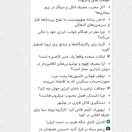
موشک های پاتریوت
آثار مخرب مصرف الکل و سیگار در بروز
بیماری‌ها
اذعان رسانه صهیونیست به موج بی‌سابقه فرار
از سرزمین‌های اشغالی
چرا مغز در هنگام خواب، انرژی خود را خالی
می‌کند؟
گرما برای پالایشگاه‌ها و منابع برق اروپا اضطرار
آفرید
ایالات متحده واقعاً یک «ببر کاغذی» است!
آیا مصرف قهوه و نوشیدنی‌های کافئین‌دار در
دوران بارداری مجاز است؟
توقف طولانی کامیون‌ها پشت مرز؛
صورت‌حساب سنگینی که به اقتصاد می‌رسد
حماقت ترامپ با ذخایر انرژی جهان چه کرد؟
چرا تابستان فصل محبوب میکروب‌هاست؟
دستگیری قاتل فراری در نوشهر
نیویورک تایمز فاش کرد: کارگروه ویژه سیا برای
تفرقه افکنی در کوبا
کنترل کامل تنگه هرمز در دست ایران!
پرچم سیاه بر فراز گنبد حسینی همچنان در