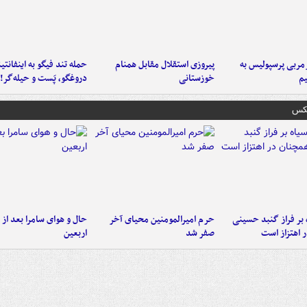
ربی پرسپولیس به
پیروزی استقلال مقابل همنام
حمله تند فیگو به اینفانتین
م
خوزستانی
دروغگو، پَست‌ و حیله‌گر!
عکس
 بر فراز گنبد حسینی
حرم امیرالمومنین محیای آخر
حال و هوای سامرا بعد از ا
 اهتزاز است
صفر شد
اربعین