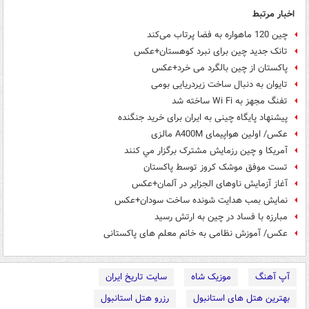
اخبار مرتبط
چین 120 ماهواره به فضا پرتاب می‌کند
تانک جدید چین برای نبرد کوهستان+عکس
پاکستان از چین بالگرد می خرد+عکس
تایوان به دنبال ساخت زیردریایی بومی
تفنگ مجهز به Wi Fi ساخته شد
پیشنهاد پایگاه چینی به ایران برای خرید جنگنده
عکس/ اولین هواپیمای A400M مالزی
آمريکا و چين رزمايش مشترک برگزار مي کنند
تست موفق موشک کروز توسط پاکستان
آغاز آزمایش ناوهای الجزایر در آلمان+عکس
نمایش بمب هدایت شونده ساخت سودان+عکس
مبارزه با فساد در چین به ارتش رسید
عکس/ آموزش نظامی به خانم معلم های پاکستانی
آپ آهنگ
موزیک شاه
سایت تاریخ ایران
بهترین هتل های استانبول
رزرو هتل استانبول