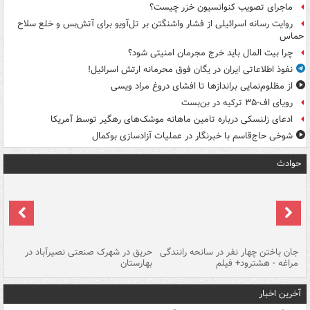
ماجرای تصویب کنوانسیون خزر چیست؟
روایت رسانه اسرائیلی از فشار واشنگتن بر تل‌آویو برای آتش‌بس و خلع سلاح
حماس
چرا بیت المال باید خرج مجرمان امنیتی شود؟
نفوذ اطلاعاتی ایران در یگان فوق محرمانه ارتش اسرائیل!
از مظلوم‌نمایی براندازها تا افشای دروغ مراد ویسی
رویای اف-۳۵ ترکیه در بن‌بست
ادعای زلنسکی درباره تامین ماهانه موشک‌های رهگیر توسط آمریکا
شوخی حاج‌قاسم با خبرنگار در عملیات آزادسازی بوکمال
حوادث
جان باختن چهار نفر در سانحه رانندگی
حریق در شهرک صنعتی نصیرآباد در
حر
مراغه - هشترود+ فیلم
بهارستان
فی
آخرین اخبار