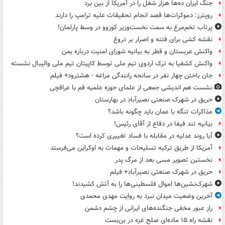
جنگ ایران ده‌ها هزار شغل را در آمریکا از بین برد
رویترز: دموکرات‌ها قصد انجام تحقیقات علیه ترامپ را دارند
پرتاب تخم‌مرغ به سمت نخست‌وزیر کوزوو در وسط پارلمان!
نقشه کشی برای فتنه و اصرار بر دروغ
واکنش عربستان و قطر به بیانیه شورای امنیت درباره یمن
واکنش کشفیا به ترک اردوی تیم ملی توسط کاپیتان تیم ملی والیبال نشسته
جان باختن چهار نفر در سانحه رانندگی مراغه - هشترود+ فیلم
نشست هم اندیشی جمعی از علمای حوزه علمیه قم با عراقچی
حریق در شهرک صنعتی نصیرآباد در بهارستان
مذاکرات تنگه با عمان باید چگونه باشد؟
بیانیه تند فیفا در دفاع از آقای رئیس!
آیا روند عدلیه در مقابله با فساد تغییری کرده است؟
آمریکا از طریق ترکیه تسلیحات و مهمات به اوکراین می‌فرستد
نخستین تصویر مسی بعد از مرگ پدر
حریق در شهرک صنعتی نصیرآباد+ فیلم
شهرک‌نشین‌ها اموال فلسطینی‌ها را به آتش کشیدند!
آخرین وضعیت میدان نبرد به روایت مهدی محمدی
راز عبور مخفی جنگنده‌های ایرانی از چشم دشمن
نقشه راه ۱۵ ماده‌ای صلح غزه در بن‌بست