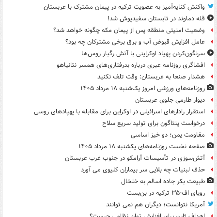
واکنش کنایه‌آمیز به عضویت ترکیه در پیمان مشترک با عربستان
قله دماوند در تابستان سفیدپوش شد!
وضعیت امنیتی منطقه پس از پیمان مکه چگونه خواهد شد؟
عامل افزایش قبوض آب و برق برخی مشترکان چه بود؟
سرنگون‌کردن پهپاد اوکراینی با آتش رگبار روس‌ها
افشاگری روزنامه عبری درباره بدرفتاری‌های همسر نتانیاهو
هشدار صنعا به عربستان: وقت تلف نکنید
روزنامه‌های ورزشی امروز یک‌شنبه ۱۸ مرداد ۱۴۰۵
دیوار طارمی جلوی عربستان
استقرار رادارهای اسرائیلی در اوکراین برای مقابله با پهپادهای روسی
درخواست پنتاگون برای تولید سریع سلاح
مقاومت یمن؛ دو خیز اساسی
صفحه نخست روزنامه‌های یکشنبه ۱۸ مرداد ۱۴۰۵
آتش‌سوزی در تأسیسات آرامکو در جنوب غرب عربستان
حذف لبنیات چه بلایی سر بیماران کلیوی می آورد
طبیعت بکر جاده اسالم به خلخال
رویای اف-۳۵ ترکیه در بن‌بست
آمریکا نتوانست؛ دیگران هم نمی توانند
اهداف ژاپن برای افزایش توان نظامی چیست؟