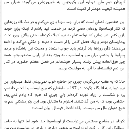
كاپيتان تيم ‌ملي درباره اين ركوردزني به خبرورزشي مي‌گويد: «براي من
هميشه كيفيت مهمتر از كميت است.
اين هفتمين فصلي است كه براي اوساسونا بازي مي‌كنم و در تك‌تك روزهايي
كه كنار اوساسونا بوده‌ام، سعي كردم در خدمت تيم باشم تا اينكه براي خودم
بازي كنم. هر زماني كه توانسته‌ام به تيم كمك كرده‌ام، حتي وقتي روي تخت
بيمارستان بودم و يك فصل كامل را از دست دادم.» او مكثي مي‌كند و ادامه
مي‌دهد: «آن روزها ياد گرفتم بايد جواب اعتماد و محبت اين باشگاه و مردم
پمپلونا را بدهم. براي من و اساسونا، به ويژه بعد از پايان مصدوميتم، همه
چيز فوق‌‌العاده پيش رفت. بسيار خوشحالم در فصل هفتم حضورم در كنار
اين تيم توانسته‌ام با آنها به موفقيت برسم.
حالا كه به عقب برمي‌گردم، چيزي جز خاطره خوب نمي‌بينم. فقط اميدوارم اين
تيم دوباره به لاليگا بازگردد. در 197 مسابقه‌اي كه براي اوساسونا انجام داده‌ام،
برد و شكست را زياد تجربه كرده‌ام ولي چيزي كه هيچ ‌گاه يادم نمي‌رود،
احترامي بوده كه به من گذاشتند. احترام ما متقابل بود. اين ركوردشكني هم به
هيچ عنوان مال من نيست، بلكه افتخار فوتبال ايران است.»
نكونام در مقاطع مختلفي مي‌توانست از اوساسونا جدا شود اما تنها به خاطر
استقلال اين كار را كرد. او توضيح مي‌دهد: «بارها و بارها مي‌توانست بين من