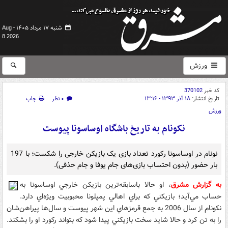
شنبه ۱۷ مرداد ۱۴۰۵ -
Aug
8 2026
ورزش
کد خبر
370102
تاریخ انتشار:
۱۸ آذر ۱۳۹۳ - ۱۳:۱۶
۰ نظر
چاپ
ورزش
نکونام به تاریخ باشگاه اوساسونا پیوست
نونام در اوساسونا رکورد تعداد بازی یک بازیکن خارجی را شکست‌؛ با 197
بار حضور (بدون احتساب بازی‌های جام یوفا و جام حذفی).
به گزارش مشرق
، او حالا باسابقه‌ترين بازيكن خارجي اوساسونا به
حساب مي‌‌آيد؛ بازيكني كه براي اهالي پمپلونا محبوبيت ويژه‌اي دارد.
نكونام از سال 2006 به جمع قرمزهاي اين شهر پيوست و سال‌ها پيراهن‌شان
را به تن كرد و حالا شايد سخت بازيكني پيدا شود كه بتواند ركورد او را بشكند.