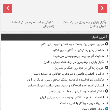
رگبار باران و رعدوبرق در ارتفاعات
۶ فوتی و ۵ مصدوم بر اثر تصادف
گر
تهران و البرز
زنجیره‌ای
قط
آخرین اخبار
مهران غفوریان: دوست دارم نقش شهید بازی کنم
هشدار پکن به توکیو: با آتش بازی نکنید
هافبک آلومینیوم، پرسپولیسی می‌شود؟
رگبار باران و رعدوبرق در ارتفاعات تهران و البرز
جریان زندگی در غزه زیر جنگ و بمباران
درگیری اعضای داعش و نیروهای جولانی در سیده زینب
برکناری شوکه‌کننده فرمانده لشکر پنجم ارتش آمریکا در اروپا
استقرار انبوه «دی‌اف‑۱۷» و پایان عصر پدافند آمریکا +عکس
تشکر آقای شهید ایران از موکب‌داران عراقی
ادامه ادعاهای سنتکام درباره محاصره دریایی ایران
قالیباف روز خبرنگار را تبریک گفت
رویای ائتلاف مکه