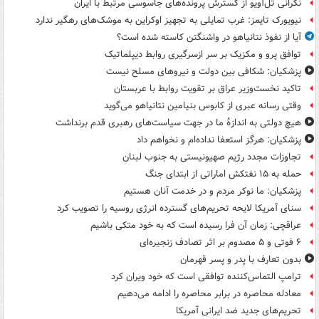
نگرانی تل‌آویو از گسترش پرونده‌های جاسوسی مرتبط با ایران
نیویورک تایمز: غرب تمایلی به تجهیز اوکراین به موشک‌های رهگیر ندارد
آیا از نفوذ نتانیاهو در واشنگتن کاسته شده است؟
توافق پرو و مکزیک بر سر ازسرگیری روابط دیپلماتیک
پزشکیان: شکافی بین دولت و نیروهای مسلح نیست
تاکید نخست‌وزیر عراق بر تقویت روابط با عربستان
وقتی رسانه عبری از کابوس بنیامین نتانیاهو می‌گوید
هیچ دولتی به اندازۀ ما در جهت سیاست‌های رهبری قدم برنداشت
پزشکیان: هرگز استعفا نداده‌ام و نخواهم داد
تجاوزات مجدد رژیم صهیونیستی به جنوب لبنان
حمله به ۱۵ نفتکش‌ اماراتی از ابتدای جنگ
پزشکیان: ما نوکر مردم و در خدمت آنان هستیم
سنای آمریکا لایحه تحریم‌های گسترده انرژی روسیه را تصویب کرد
عراقچی: زمان آن فرا رسیده است که به خود متکی باشیم
۶ فوتی و ۵ مصدوم بر اثر تصادف زنجیره‌ای
بدون تعارف با پدر و پسر قهرمان
ترامپ التماس‌کننده توافقی است که خود ویران کرد
معادله محاصره در برابر محاصره را ادامه می‌دهیم
تحریم‌های جدید ضد ایرانی آمریکا