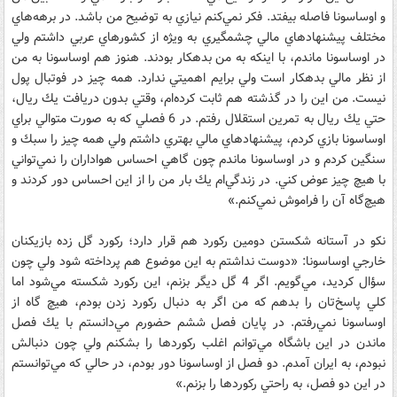
و اوساسونا فاصله بيفتد. فكر نمي‌كنم نيازي به توضيح من باشد. در برهه‌هاي
مختلف پيشنهادهاي مالي چشمگيري به ويژه از كشورهاي عربي داشتم ولي
در اوساسونا ماندم، با اينكه به من بدهكار بودند. هنوز هم اوساسونا به من
از نظر مالي بدهكار است ولي برايم اهميتي ندارد. همه چيز در فوتبال پول
نيست. من اين را در گذشته هم ثابت كرده‌ام، وقتي بدون دريافت يك ريال،
حتي يك ريال به تمرين استقلال رفتم. در 6 فصلي كه به صورت متوالي براي
اوساسونا بازي كردم، پيشنهادهاي مالي بهتري داشتم ولي همه چيز را سبك و
سنگين كردم و در اوساسونا ماندم چون گاهي احساس هواداران را نمي‌تواني
با هيچ چيز عوض كني. در زندگي‌ام يك بار من را از اين احساس دور كردند و
هيچ‌گاه آن را فراموش نمي‌كنم.»
نكو در آستانه شكستن دومين ركورد هم قرار دارد‌؛ ركورد گل زده بازيكنان
خارجي اوساسونا: «دوست نداشتم به اين موضوع هم پرداخته شود ولي چون
سؤال كرديد، مي‌گويم. اگر 4 گل ديگر بزنم، اين ركورد شكسته مي‌شود اما
كلي پاسخ‌‌تان را بدهم كه من اگر به دنبال ركورد زدن بودم، هيچ ‌گاه از
اوساسونا نمي‌رفتم. در پايان فصل ششم حضورم مي‌دانستم با يك فصل
ماندن در اين باشگاه مي‌توانم اغلب ركوردها را بشكنم ولي چون دنبالش
نبودم، به ايران آمدم. دو فصل از اوساسونا دور بودم، در حالي كه مي‌توانستم
در اين دو فصل، به راحتي ركوردها را بزنم.»