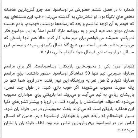
شماره 6 در فصل ششم حضورش در اوساسونا هم جزو گلزن‌ترين هافبك
دفاعي‌هاي لاليگا بود. او فلاش‌بكي به گذشته مي‌زند: «خب اين مسئله‌اي بود
كه خودم به آن توجه نداشتم و بعد كه رسانه‌ها نوشتند، فهميدم. يادم هست
همان موقع مصاحبه كردم و به روزنامه ماركا گفتم اصلاً به اين موضوع فكر
نمي‌كنم. هميشه مي‌خواهم براي تيم مفيد كار كنم. حالا هم تنها پاسخي كه
مي‌توانم بدهم، همين است. من هيچ‌ گاه دنبال ركوردزني نبوده و نيستم. اين
مسائل در اولويت‌بندي فوتبال جواد نكونام جايي ندارد.»
نكونام امروز يكي از محبوب‌ترين بازيكنان اوساسوناست. اگر براي مراسم
معارفه سرمربي تيم تنها 50 تماشاگر اوساسونا حضور داشتند، براي مراسم
معارفه نكونام 2 هزار نفر به ورزشگاه اين تيم رفتند: «در اروپا شما تنها در
يك صورت محبوب مي‌شويد؛ اگر خوب بازي كنيد. در طول چند فصل،
بازيكنان زيادي به تيم مي‌آيند و مي‌روند اما بازيكني براي هواداران محبوب
مي‌شود كه بتواند خواسته‌شان را برآورده كند. در اروپا و بيشتر كشورهاي دنيا
اين عملكرد بازيكن است كه مي‌تواند باعث محبوبيتش در بين طرفداران شود.
بسيار خوشحالم كه رابطه خوبي با هواداران اوساسونا دارم. همين كه امسال
لباس من در اوساسونا پرفروش‌ترين لباس تيم بود، لطف طرفداران را نشان
مي‌دهد.»