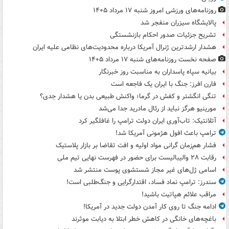
روزنامه‌های ورزشی امروز ‌شنبه ۱۷ مرداد ۱۴۰۵
پالایشگاه سیزران منفجر شد
تشریح جزئیات صدور احکام بازنشستگی
هشدار ارشدترین ژنرال آمریکا درباره محدودیت‌های نظامی علیه ایران
صفحه نخست روزنامه‌های شنبه ۱۷ مرداد ۱۴۰۵
بیانیه سپاه پاسداران به مناسبت روز خبرنگار
فارن افرز: جنگ با ایران یک فاجعه است
تنگی انگشتر و کفش در گرما؛ واکنش طبیعی بدن یا هشدار جدی؟
مورینیو هرگز نباید از رئال مادرید جدا می‌شد
آتلانتیک: تاب‌آوری ایران دولت ترامپ را غافلگیر کرد
ترامپ باعث افول هژمونی آمریکا شد!
فشار هم‌زمان گرانی مواد اولیه و افت تقاضا بر بازار پلاستیک
رقابت ۲۸ والیبالیست برای حضور در فهرست نهایی تیم ملی
اسامی ژل‌های غیر مجاز شستشوی پوست منتشر شد
سندرز: ترامپ نماد فساد، اقتدارگرایی و جنگ‌طلبی است!
مراقب علائم هپاتیت باشید!
ادامه جنگ تا روی کار آمدن دولت جدید در آمریکا!
باغچه‌های خانگی در کاهش خطر ابتلا به دیابت موثرند