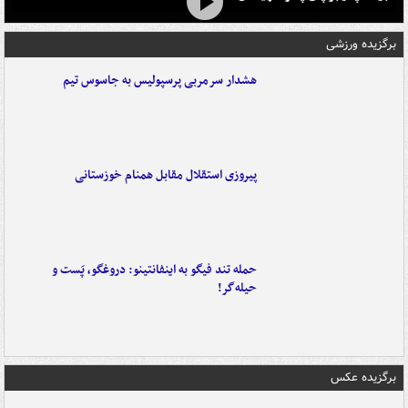
برگزیده ورزشی
هشدار سرمربی پرسپولیس به جاسوس تیم
پیروزی استقلال مقابل همنام خوزستانی
حمله تند فیگو به اینفانتینو: دروغگو، پَست‌ و
حیله‌گر!
برگزیده عکس