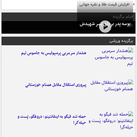
افزایش قیمت طلا و نقره جهانی
فیلم برگزیده
بوسه‌ پدر بر پای پسر شهیدش
برگزیده ورزشی
هشدار سرمربی پرسپولیس به جاسوس تیم
پیروزی استقلال مقابل همنام خوزستانی
حمله تند فیگو به اینفانتینو: دروغگو، پَست‌ و
حیله‌گر!