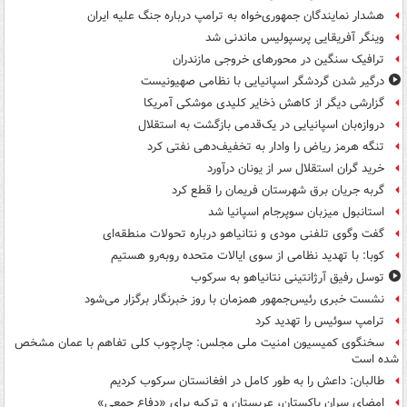
هشدار نمایندگان جمهوری‌خواه به ترامپ درباره جنگ علیه ایران
وینگر آفریقایی پرسپولیس ماندنی شد
ترافیک سنگین در محورهای خروجی مازندران
درگیر شدن گردشگر اسپانیایی با نظامی صهیونیست
گزارشی دیگر از کاهش ذخایر کلیدی موشکی آمریکا
دروازه‌بان اسپانیایی در یک‌قدمی بازگشت به استقلال
تنگه هرمز ریاض را وادار به تخفیف‌دهی نفتی کرد
خرید گران استقلال سر از یونان درآورد
گربه جریان برق شهرستان فریمان را قطع کرد
استانبول میزبان سوپرجام اسپانیا شد
گفت وگوی تلفنی مودی و نتانیاهو درباره تحولات منطقه‌ای
کوبا: با تهدید نظامی از سوی ایالات متحده روبه‌رو هستیم
توسل رفیق آرژانتینی نتانیاهو به سرکوب
نشست خبری رئیس‌جمهور همزمان با روز خبرنگار برگزار می‌شود
ترامپ سوئیس را تهدید کرد
سخنگوی کمیسیون امنیت ملی مجلس: چارچوب کلی تفاهم با عمان مشخص
شده است
طالبان: داعش را به طور کامل در افغانستان سرکوب کردیم
امضای سران پاکستان، عربستان و ترکیه برای «دفاع جمعی»