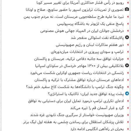
روبیو در رأس فشار حداکثری آمریکا برای تغییر مسیر کوبا
تصویری از تمرینات ترابزون اسپور با حضور ساویچ، صلاح و اونانا
نبرد ما علیه طرح سلطه‌جویی عربستان است، نه مردم جنوب یمن
پاسخ منفی یک لژیونر به باشگاه پرسپولیس
درخشش جوانان ایران در المپیاد جهانی هوش مصنوعی
پالایشگاه نفت اسلواکی منفجر شد
دور هفتم مذاکرات لبنان و رژیم صهیونیستی
ترامپ و سودای پیروزی در انتخابات میان‌دوره‌ای
جزئیات توافق سه جانبه دفاعی ترکیه، عربستان و پاکستان
بلاتکلیفی بیش از ۱۳۰۰ مهاجر خردسال در سئوتای اسپانیا
زلنسکی در انتخابات ریاست جمهوری اوکراین شکست می‌خورد
ادعاهای عربستان درباره توافق مشترک با ترکیه و پاکستان
چگونه جنگ ترامپ با دانشگاه‌ها به شکست کاخ سفید ختم شد؟
پشت پرده توافق جدید ایران؛ تاکتیک یا استراتژی؟
ادعای تکراری ترامپ درمورد تمایل ایران برای دستیابی به توافق
گرد و غبار آسمان قم را تیره می‌کند
وزیران صهیونیست خواستار از سرگیری جنگ نابودی غزه شدند
تلاش پزشکان استقلال برای رساندن چشمی به هفته اول لیگ برتر
بحران در راه‌آهن انگلیس ادامه دارد