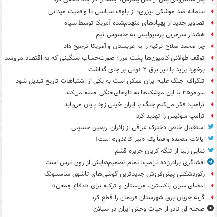
سامانه ضد موشکی لیزری؛ از بلوف سیاسی تا واقعیت میدانی
تصاویر جدید از پهپادهای منهدم‌شده آمریکا توسط سپاه
هشدار سرمربی پرسپولیس به جاسوس تیم
چرا محمد صلاح ترکیه را به عربستان و آمریکا ترجیح داد
توقف طولانی کامیون‌ها پشت مرز؛ صورت‌حساب سنگینی که به اقتصاد می‌رسد
برخورد پراید با تیر برق ۲ فوتی بر جای گذاشت
تلگراف: جنگ علیه ایران ممکن است به یکی از اشتباهات تاریخ تبدیل شود
سوخو۳۵ با این موشک‌ها به ناوهای‌جنگی حمله می‌کند
ترامپ: فکر می‌کنم جنگ با ایران خیلی زود پایان می‌یابد
ترامپ سوئیس را تهدید کرد
استقبال خاص دخترک عراقی از زائران اربعین حسینی
ایالات متحده واقعاً یک «ببر کاغذی» است!
نمایی زیبا از تنگه کریان جزیره قشم
افشاگری برادرزاده ترامپ: تمام تصمیم‌هایش از روی ترس است
رکوردشکنی پیش‌فروش جدیدترین گوشی‌های تاشوی سامسونگ
امضای سران پاکستان، عربستان و ترکیه برای «دفاع جمعی»
گربه جریان برق شهرستان فریمان را قطع کرد
صحنه ای نادر از حیات وحش ایران در سبلان