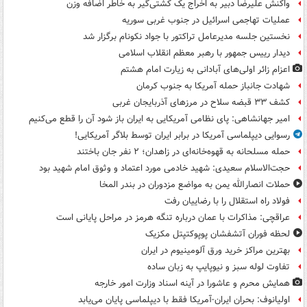
واکنش علیرضا دبیر به اخراج یک کشتی‌گیر به خاطر اضافه وزن
عملیات تهاجمی اسرائیل در جنوب غربی سوریه
نخستین جلسه مدیرعامل تراکتور با جواد نکونام برگزار شد
دیدار رییس جمهور با رهبر معظم انقلاب اسلامی
اعزام زائر اولی‌های آبادانی به زیارت امام هشتم
شهادت جانباز حمله آمریکا به جنوب کرمان
کشف ۳۳ قبضه سلاح در مرزهای آذربایجان غربی
امیر جهانشاهی: پای نظامی آمریکایی به ایران باز شود آن را قطع می‌کنیم
رسوایی دیپلماسی آمریکا در برابر ایران توسط بلاگر آمریکایی!
حمله مسلحانه به قهوه‌خانه‌ای در زاهدان؛ ۲ نفر جان باختند
حجت‌الاسلام سعیدی: شهید خادمی مورد اعتماد و وثوق امام شهید بود
حملات انصارالله یمن به مواضع مزدوران در بندر المخا
فولاد راه استقلال را با رضاییان رفت
عراقچی: مذاکرات با عمان درباره تنگه هرمز در مراحل پایانی است
لحظه فوران آتشفشان پوپوکتپتل مکزیک
بهترین مراکز خرید ورق آلومینیوم در ایران
تفاوت لوله سبز و نیوپایپ به زبان ساده
همایش محرم و عاشورا در آینه اسناد وزارت امور خارجه
اولیانوف: بحران ایران-آمریکا فقط با دیپلماسی پایان می‌یابد