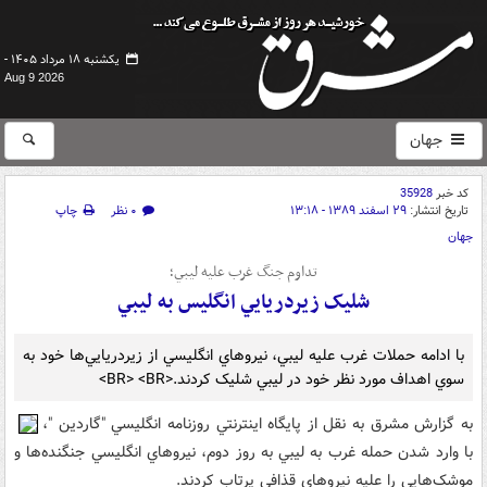
یکشنبه ۱۸ مرداد ۱۴۰۵ -
Aug 9 2026
جهان
کد خبر
35928
تاریخ انتشار:
۲۹ اسفند ۱۳۸۹ - ۱۳:۱۸
۰ نظر
چاپ
جهان
تداوم جنگ غرب عليه ليبي؛
شليک زيردريايي انگليس به ليبي
با ادامه حملات غرب عليه ليبي، نيروهاي انگليسي از زيردريايي‌ها خود به
سوي اهداف مورد نظر خود در ليبي شليک کردند.<BR> <BR>
به گزارش مشرق به نقل از پايگاه اينترنتي روزنامه انگليسي "گاردين "،
با وارد شدن حمله غرب به ليبي به روز دوم، نيروهاي انگليسي جنگنده‌ها و
موشک‌هايي را عليه نيروهاي قذافي پرتاب کردند.