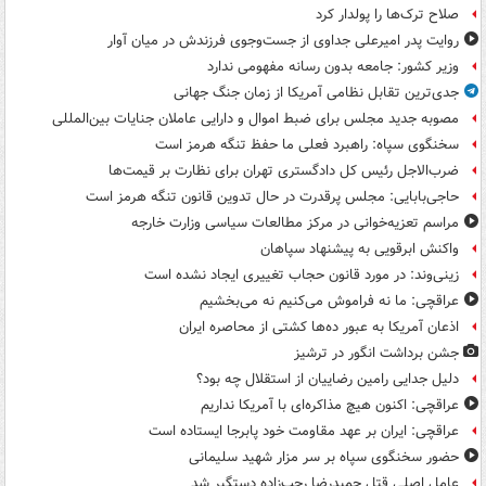
صلاح ترک‌ها را پولدار کرد
روایت پدر امیرعلی جداوی از جست‌وجوی فرزندش در میان آوار
وزیر کشور: جامعه بدون رسانه مفهومی ندارد
جدی‌ترین تقابل نظامی آمریکا از زمان جنگ جهانی
مصوبه جدید مجلس برای ضبط اموال و دارایی عاملان جنایات بین‌المللی
سخنگوی سپاه: راهبرد فعلی ما حفظ تنگه هرمز است
ضرب‌الاجل رئیس کل دادگستری تهران برای نظارت بر قیمت‌ها
حاجی‌بابایی: مجلس پرقدرت در حال تدوین قانون تنگه هرمز است
مراسم تعزیه‌خوانی در مرکز مطالعات سیاسی وزارت خارجه
واکنش ابرقویی به پیشنهاد سپاهان
زینی‌وند: در مورد قانون حجاب تغییری ایجاد نشده است
عراقچی: ما نه فراموش می‌کنیم نه می‌بخشیم
اذعان آمریکا به عبور ده‌ها کشتی از محاصره ایران
جشن برداشت انگور در ترشیز
دلیل جدایی رامین رضاییان از استقلال چه بود؟
عراقچی: اکنون هیچ مذاکره‌ای با آمریکا نداریم
عراقچی: ایران بر عهد مقاومت خود پابرجا ایستاده است
حضور سخنگوی سپاه بر سر مزار شهید سلیمانی
عامل اصلی قتل حمیدرضا رجب‌زاده دستگیر شد