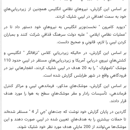
بر اساس اين گزارش، نيروهاي نظامي انگليس همچنين از زيردريايي‌هاي
خود به سمت اهدافي در ليبي شليک کردند.
"ديويد کامرون " نخست‌وزير انگليس به نيروهاي خود دستور داد تا در
"عمليات نظامي ايلامي " عليه دولت سرهنگ قذافي شرکت کنند و بمباران
کردن ليبي را لازم، قانوني و صحيح دانست.
بر اساس اين گزارش، در حاليکه زيردريايي کلاس "ترافالگر " انگليسي و
کشتي‌هاي نيروي دريايي آمريکا و زيردريايي‌هاي مستقر در ليبي حدود 110
موشک "تامهاوک " را به 20 هدف در ليبي شليک کردند، انفجارهايي نيز در
فرودگاهي واقع در شهر طرابلس گزارش شده است.
بر اساس اين گزارش، موشک‌هاي مذکور، فرماندهي ليبي و مراکز کنترل
فرماندهي، تأسيسات رادار و مقر موشک‌هاي سطح به هوا را مورد هدف
قرار دادند.
گاردين در پايان گزارش خود نوشت که جت‌هاي "جي آر 4 " مستقر شده‌اند
تا حملات بيشتري را به هدف‌هاي تعيين شده در ليبي صورت دهند و اين
موشک‌ها مي‌توانند از 200 مايلي هدف مورد نظر خود شليک شوند.