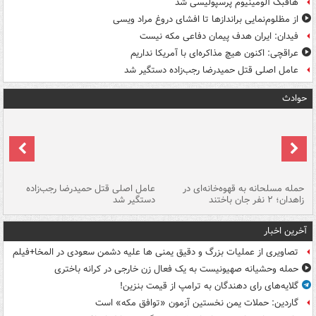
هافبک آلومینیوم پرسپولیسی شد
از مظلوم‌نمایی براندازها تا افشای دروغ مراد ویسی
فیدان: ایران هدف پیمان دفاعی مکه نیست
عراقچی: اکنون هیچ مذاکره‌ای با آمریکا نداریم
عامل اصلی قتل حمیدرضا رجب‌زاده دستگیر شد
حوادث
حمله مسلحانه به قهوه‌خانه‌ای در
عامل اصلی قتل حمیدرضا رجب‌زاده
گر
زاهدان؛ ۲ نفر جان باختند
دستگیر شد
نا
آخرین اخبار
تصاویری از عملیات بزرگ و دقیق یمنی ها علیه دشمن سعودی در المخا+فیلم
حمله وحشیانه صهیونیست به یک فعال زن خارجی در کرانه باختری
گلایه‌های رای دهندگان به ترامپ از قیمت بنزین!
گاردین: حملات یمن نخستین آزمون «توافق مکه» است