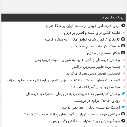
پربازدیدترین ها
ترس کارشناس کویتی از تسلط ایران بر تنگۀ هرمز
نقشه کشی برای فتنه و اصرار بر دروغ
کاریکاتور/ کمال شرف توافق مکه را به سخره گرفت
طبیعت بکر جاده اسالم به خلخال
شکار تمساح در مالزی
واکنش عربستان و قطر به بیانیه شورای امنیت درباره یمن
پشت پرده تغییر سرمربی تراکتور
نخستین تصویر مسی بعد از مرگ پدر
توضیحات معاون امنیتی و انتظامی وزیر کشور درباره قتل حمیدرضا رجب زاده
مرد سال والیبال آسیا انتخاب شد
واکنش کنایه‌آمیز به عضویت ترکیه در پیمان مشترک با عربستان
رویای اف-۳۵ ترکیه در بن‌بست
آمریکا نتوانست؛ دیگران هم نمی توانند
سرکشی فرمانده سپاه تهران از گردان‌های پدافند هوایی لشکر ۲۷
سرنگون‌کردن پهپاد اوکراینی با آتش رگبار روس‌ها