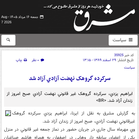
جمعه ۱۶ مرداد ۱۴۰۵ -
Aug
7 2026
سیاست
کد خبر
35925
تاریخ انتشار:
۲۹ اسفند ۱۳۸۹ - ۱۳:۱۵
۰ نظر
چاپ
سیاست
سرکرده گروهک نهضت آزادي آزاد شد
ابراهيم يزدي، سرکرده گروهک غير قانوني نهضت آزادي صبح امروز از
زندان آزاد شد. <BR>
به گزارش مشرق به نقل از ايرنا، ابراهيم يزدي سرکرده گروهک
غيرقانوني نهضت آزادي، صبح امروز از زندان آزاد شد.
وي مهرماه سال جاري در جريان حضور در نماز جمعه غير قانوني در منزل
يکي از اعضاي سابقه دار وهابي در اصفهان به همراه هاشم صباغيان