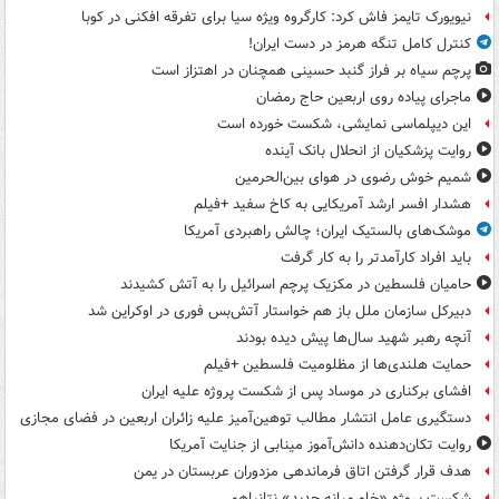
نیویورک تایمز فاش کرد: کارگروه ویژه سیا برای تفرقه افکنی در کوبا
کنترل کامل تنگه هرمز در دست ایران!
پرچم سیاه بر فراز گنبد حسینی همچنان در اهتزاز است
ماجرای پیاده روی اربعین حاج رمضان
این دیپلماسی نمایشی، شکست خورده است
روایت پزشکیان از انحلال بانک آینده
شمیم خوش رضوی در هوای بین‌الحرمین
هشدار افسر ارشد آمریکایی به کاخ سفید +فیلم
موشک‌های بالستیک ایران؛ چالش راهبردی آمریکا
باید افراد کارآمدتر را به کار گرفت
حامیان فلسطین در مکزیک پرچم اسرائیل را به آتش کشیدند
دبیرکل سازمان ملل باز هم خواستار آتش‌بس فوری در اوکراین شد
آنچه رهبر شهید سال‌ها پیش دیده بودند
حمایت هلندی‌ها از مظلومیت فلسطین +فیلم
افشای برکناری در موساد پس از شکست پروژه علیه ایران
دستگیری عامل انتشار مطالب توهین‌آمیز علیه زائران اربعین در فضای مجازی
روایت تکان‌دهنده دانش‌آموز مینابی از جنایت آمریکا
هدف قرار گرفتن اتاق‌ فرماندهی مزدوران عربستان در یمن
شکست پروژه «خاورمیانه جدید» نتانیاهو