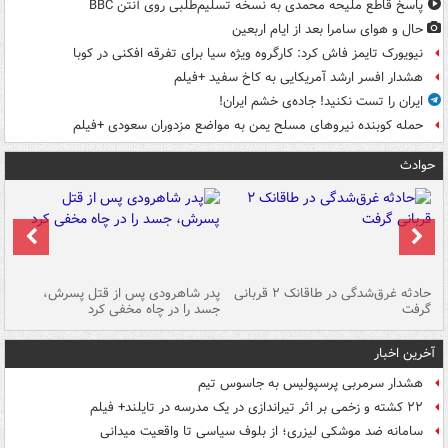
پاسخ قاطع ملیحه محمدی به نسخه تسلیم‌طلبی روی آنتن BBC
حال و هوای سامرا بعد از ایام اربعین
نیویورک تایمز فاش کرد: کارگروه ویژه سیا برای تفرقه افکنی در کوبا
هشدار افسر ارشد آمریکایی به کاخ سفید +فیلم
ایران را تست نکنید! جاده‌ی خشم ایران!
حمله کوبنده نیروهای مسلح یمن به مواضع مزدوران سعودی +فیلم
حوادث
شته
حادثه غرق‌شدگی در طاقانک ۲ قربانی
پدر شاهرودی پس از قتل پسرش،
دس
گرفت
جسد را در چاه مخفی کرد
آخرین اخبار
هشدار سرمربی پرسپولیس به جاسوس تیم
۲۲ کشته و زخمی بر اثر تیراندازی در یک مدرسه در تایلند+ فیلم
سامانه ضد موشکی لیزری؛ از بلوف سیاسی تا واقعیت میدانی