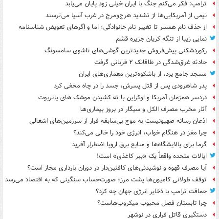
ترامپ: فکر می‌کنم جنگ با ایران خیلی زود پایان می‌یابد
نیمی از آمریکایی‌ها از تشدید هرج‌ومرج در غرب آسیا می‌ترسند
از حذف نام همسر تا تغییر نام خانوادگی؛ اما و اگرهای تعویض شناسنامه
نمایی زیبا از تنگه کریان جزیره قشم
رکوردشکنی پیش‌فروش جدیدترین گوشی‌های تاشوی سامسونگ
حادثه غرق‌شدگی در طاقانک ۲ قربانی گرفت
مسجد جامع یزد، از باشکوه‌ترین معماری‌های ایران
پدر شاهرودی پس از قتل پسرش، جسد را در چاه مخفی کرد
دردسر همزمان آمریکا و اوکراین با ته کشیدن موشک های پاتریوت
آثار مخرب مصرف الکل و سیگار در بروز بیماری‌ها
اذعان رسانه صهیونیست به موج بی‌سابقه فرار از سرزمین‌های اشغالی
چرا مغز در هنگام خواب، انرژی خود را خالی می‌کند؟
گرما برای پالایشگاه‌ها و منابع برق اروپا اضطرار آفرید
ایالات متحده واقعاً یک «ببر کاغذی» است!
آیا مصرف قهوه و نوشیدنی‌های کافئین‌دار در دوران بارداری مجاز است؟
توقف طولانی کامیون‌ها پشت مرز؛ صورت‌حساب سنگینی که به اقتصاد می‌رسد
حماقت ترامپ با ذخایر انرژی جهان چه کرد؟
چرا تابستان فصل محبوب میکروب‌هاست؟
دستگیری قاتل فراری در نوشهر