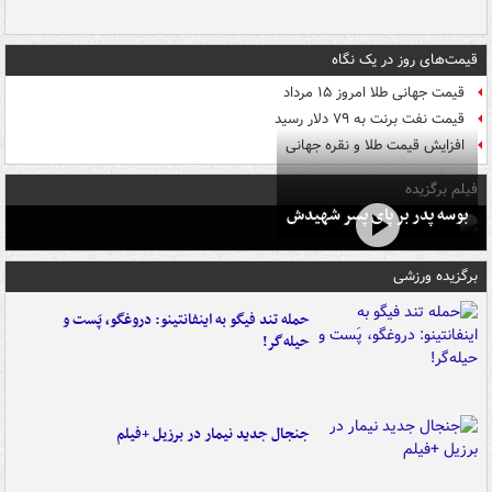
قیمت‌های روز در یک نگاه
قیمت جهانی طلا امروز ۱۵ مرداد
قیمت نفت برنت به ۷۹ دلار رسید
افزایش قیمت طلا و نقره جهانی
فیلم برگزیده
بوسه‌ پدر بر پای پسر شهیدش
برگزیده ورزشی
حمله تند فیگو به اینفانتینو: دروغگو، پَست‌ و
حیله‌گر!
جنجال جدید نیمار در برزیل +فیلم