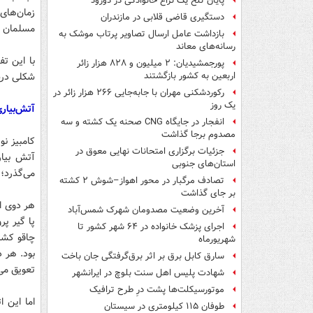
پایان تلخ یک نزاع خانوادگی در دورود
زمان‌های 
دستگیری قاضی قلابی در مازندران
مسلمان ای
بازداشت عامل ارسال تصاویر پرتاب موشک به
رسانه‌های معاند
با این ت
پورجمشیدیان: ۲ میلیون و ۸۲۸ هزار زائر
شکلی درست
اربعین به کشور بازگشتند
رکوردشکنی مهران با جابه‌جایی ۲۶۶ هزار زائر در
یک روز
آتش‌بیاری
انفجار در جایگاه CNG صحنه یک کشته و سه
مصدوم برجا گذاشت
کامبیز ن
جزئیات برگزاری امتحانات نهایی معوق در
آتش بیار
استان‌های جنوبی
می‌گذرد؛ 
تصادف مرگبار در محور اهواز–شوش ۲ کشته
بر جای گذاشت
آخرین وضعیت مصدومان شهرک شمس‌آباد
اجرای پزشک خانواده در ۶۴ شهر کشور تا
شهریورماه
بود. هر د
سارق کابل برق بر اثر برق‌گرفتگی جان باخت
تعویق می‌
شهادت پلیس اهل سنت بلوچ در ایرانشهر
موتورسیکلت‌ها پشت درِ طرح ترافیک
اما این ا
طوفان ۱۱۵ کیلومتری در سیستان