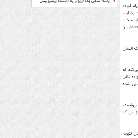
پاسخ منفی یک لژیونر به باشگاه پرسپولیس
اه آورد؛
د رضایت
گار سخت
ه‌شان را
ک انسان
ی‌کند که
اده قاتل
مایی شده
می‌شوند،
 این که
ن نتیجه