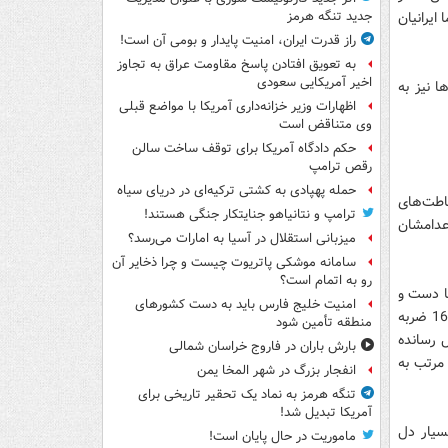
ایرانیان
جدید تنگه هرمز
راز قدرت ایران، امنیت پایدار و بومی آن است!
به تعویق افتادن پاسخ مقاومت عراق به تجاوز
اخیر آمریکایی سعودی
 نیز به
اظهارات وزیر خزانه‌داری آمریکا با مواضع قبلی
وی متناقض است
حکم دادگاه آمریکا برای توقف ساخت سالن
رقص ترامپ
حمله پهپادی به کشتی ترکیه‌ای در دریای سیاه
اطت‌های
ترامپ و نتانیاهو جنایتکار جنگی هستند!
عدامشان
میزبانی استقلال در آسیا به امارات می‌رسد؟
سامانه موشکی پاتریوت چیست و چرا ذخایر آن
رو به اتمام است؟
‌ها دست و
امنیت خلیج فارس باید به دست کشورهای
پا گیر پرونده‌شان بود. دلارام سال 82 یکی از اقوام پدری‌اش را به طمع سرقت اموال او با 16 ضربه
منطقه تأمین شود
ه قتل رسانده
بارش باران در فاروج خراسان شمالی
 مرتب به
انفجار بزرگ در شهر المخا یمن
تنگه هرمز به نماد یک تحقیر تاریخی برای
آمریکا تبدیل شد!
بسیار دل
ماموریت در حال پایان است!