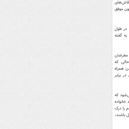
تلاش‌های
صاص بود، اما چون موفق
ا در طول
به گفته
ه مغرضان
حالی که
ن همراه
ر برابر
ی‌شود که
 خانواده
م را درک
ل باشند،