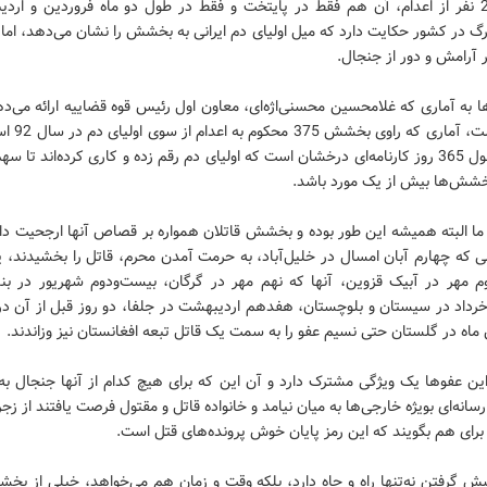
رهایی 25 نفر از اعدام، آن هم فقط در پایتخت و فقط در طول دو ماه فروردین و ارد
رگ در کشور حکایت دارد که میل اولیای دم ایرانی به بخشش را نشان می‌دهد، ا
 آرامش و دور از جنجال.
 به آماری که غلامحسین محسنی‌اژه‌ای، معاون اول رئیس قوه قضاییه ارائه می‌د
عفو در طول 365 روز کارنامه‌ای درخشان است که اولیای دم رقم زده و کاری کرده‌اند تا 
خشش‌ها بیش از یک مورد باشد.
ما البته همیشه این طور بوده و بخشش قاتلان همواره بر قصاص آنها ارجحیت دا
ی که چهارم آبان امسال در خلیل‌آباد، به حرمت آمدن محرم، قاتل را بخشیدند، یا
م مهر در آبیک قزوین، آنها که نهم مهر در گرگان، بیست‌ودوم شهریور در بن
داد در سیستان و بلوچستان، هفدهم اردیبهشت در جلفا، دو روز قبل از آن در 
 ماه در گلستان حتی نسیم عفو را به سمت یک قاتل تبعه افغانستان نیز وزاندند.
ین عفوها یک ویژگی مشترک دارد و آن این که برای هیچ کدام از آنها جنجال به
سانه‌ای بویژه خارجی‌ها به میان نیامد و خانواده قاتل و مقتول فرصت یافتند از زج
رای هم بگویند که این رمز پایان خوش پرونده‌های قتل است.
ش گرفتن نه‌تنها راه و چاه دارد، بلکه وقت و زمان هم می‌خواهد، خیلی از بخ