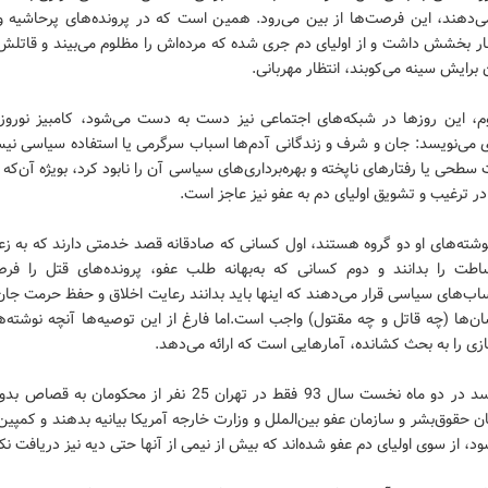
‌دهند، این فرصت‌ها از بین می‌رود. همین است که در پرونده‌های پرحاشیه و
ظار بخشش داشت و از اولیای دم جری شده که مرده‌اش را مظلوم می‌بیند و قاتل
 برایش سینه می‌کوبند، انتظار مهربانی.
م، این روزها در شبکه‌های اجتماعی نیز دست به دست می‌شود، کامبیز نوروز
 می‌نویسد: جان و شرف و زندگانی آدم‌ها اسباب سرگرمی یا استفاده سیاسی نیس
طحی یا رفتارهای ناپخته و بهره‌برداری‌های سیاسی آن را نابود کرد، بویژه آن‌که 
ر ترغیب و تشویق اولیای دم به عفو نیز عاجز است.
ته‌های او دو گروه هستند، اول کسانی که صادقانه قصد خدمتی دارند که به زعم
اطت را بدانند و دوم کسانی که به‌بهانه طلب عفو، پرونده‌های قتل را فرص
ب‌های سیاسی قرار می‌دهند که اینها باید بدانند رعایت اخلاق و حفظ حرمت جان
‌ها (چه قاتل و چه مقتول) واجب است.اما فارغ از این توصیه‌ها آنچه نوشته‌ه
زی را به بحث کشانده، آمارهایی است که ارائه می‌دهد.
او می‌نویسد در دو ماه نخست سال 93 فقط در تهران 25 نفر از محکومان 
ان حقوق‌بشر و سازمان عفو بین‌الملل و وزارت خارجه آمریکا بیانیه بدهند و کمپین
، از سوی اولیای دم عفو شده‌اند که بیش از نیمی از آنها حتی دیه نیز دریافت نکرد