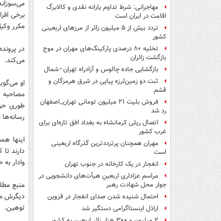
می‌سوزاند
مهاجرانی: شرط تداوم یارانه نقدی و کالابرگ
برخی افر
اقامت در ایران است
مکرر وکیل
تردد بیش از ۵ میلیون زائر از مرزهای اربعینی
کشور
در پرونده
تخلیه ۸۰ درصدی پارکینگ‌های مهران در موج
بازگشت زائران
می‌کند.
بازگشایی جاده چالوس و آزادراه تهران–شمال
ثبت دو زمین‌لرزه پیاپی در شرق هرمزگان و
او می‌گو
قشم
مصاحبه ب
فروش بلیت ۲۱ میلیون تومانی تهران_اصفهان
طوری حرف
رد شد
رسانه‌ها 
اتصال ریلی کرمانشاه به بغداد افق تازه‌ای برای
غرب کشور
اینها هم
مهران همچنان پرترددترین گذرگاه اربعینی
دارند تا 
است
وادار به 
انفجار در یک کارخانه در جنوب تهران
مراسم عزاداری اربعینِ هیأت‌های دانشجویی در
منبع مطل
جوار محل شهادت رهبر
دیگرش مق
احتمال شنیده شدن صدای انفجار در قزوین
توهین.
اراذل اینستاگرامی دستگیر شد
۲ میلیون و ۳۰۰ هزار زائر اربعین به کشور