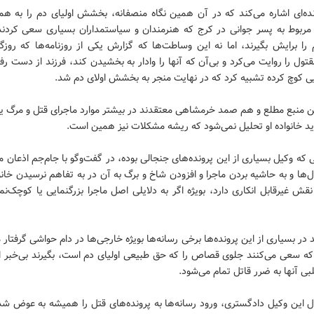
نده‌ای اشاره می‌کند که در آن همین نگاه منصفانه، بخشش اولیای دم را به همر
ی مربوط به پسر جوانی در کرج که هنرمندان و سیاستمداران بسیاری سعی کردن
م را برایش بگیرند، اما نه این وساطت‌ها که گزارش یکی از روزنامه‌ها که روز
قتول را روایت می‌کرد و بی‌آن که آنها را وادار به بخشیدن کند، فرزند از دست رفت
یی کوچ کرده تشبیه کرد که در نهایت منجر به بخشش اولای دم شد.
ین منبع مطلع و هم صمد خرمشاهی معتقدند در بیشتر موارد ماجرای قتل و مرگ ی
دید خانواده او تحلیل نمی‌شود که ریشه مشکلات نیز همین است.
ه وکیل بسیاری از این پرونده‌های جنجالی بوده، در گفت‌وگو با جام‌جم اذعان م
‌ها و به حاشیه بردن ماجرا و افزودن شاخ و برگ به آن در به تفاهم نرسیدن خانو
قش غیرقابل انکاری دارد، بویژه اگر به دلایلی اصل ماجرا بزرگنمایی یا کوچک‌ن
د در بسیاری از این پرونده‌ها برخی رسانه‌ها بویژه خارجی‌ها در دام حواشی گرفتار 
که سعی می‌کنند جلوی قصاص را که حق طبیعی اولیای دم است، بگیرند بی‌خبر از
ی آنها به ضرر قاتل تمام می‌شود.
ال این وکیل دادگستری، ورود رسانه‌ها به پرونده‌های قتل را همیشه به عوض شد