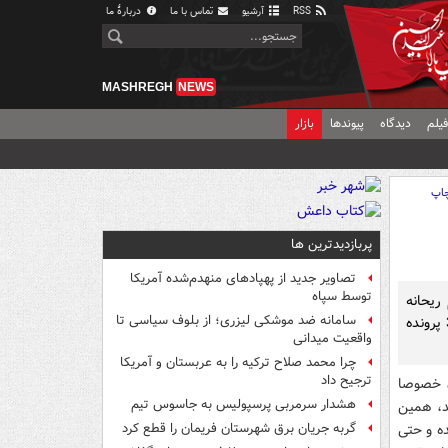
RSS
آرشیو
تماس با ما
دربارهٔ ما
MASHREGH
NEWS
یلم
دیدگاه
پیوندها
بازار
اپ
پربازدیدترین ها
تصاویر جدید از پهپادهای منهدم‌شده آمریکا
توسط سپاه
ریحانه
سامانه ضد موشکی لیزری؛ از بلوف سیاسی تا
جباری همه مرزهای قضاوت‌های درست و نادرست را درمی‌نوردد، اما مختومه شدن 375 پرونده
واقعیت میدانی
چرا محمد صلاح ترکیه را به عربستان و آمریکا
ترجیح داد
د، خصوصا
هشدار سرمربی پرسپولیس به جاسوس تیم
د، همین
ه و حتی
گربه جریان برق شهرستان فریمان را قطع کرد