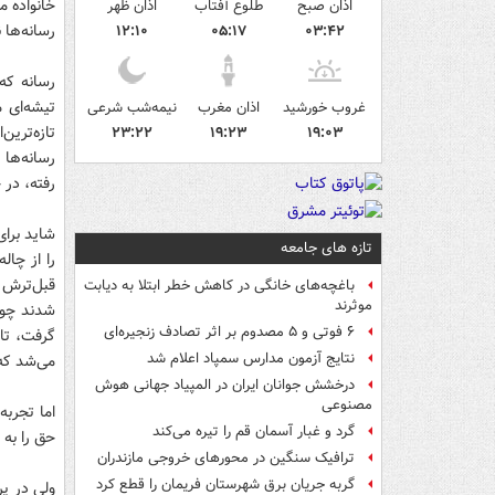
خانواده م
اذان صبح
طلوع آفتاب
اذان ظهر
رسانه‌ها 
۱۲:۱۰
۰۵:۱۷
۰۳:۴۲
رسانه که 
تیشه‌ای 
غروب خورشید
اذان مغرب
نیمه‌شب شرعی
تازه‌ترین
۲۳:۲۲
۱۹:۲۳
۱۹:۰۳
رسانه‌ها 
رفته، در 
شاید برای
تازه های جامعه
را از چال
قبل‌ترش ه
باغچه‌های خانگی در کاهش خطر ابتلا به دیابت
موثرند
شدند چون
۶ فوتی و ۵ مصدوم بر اثر تصادف زنجیره‌ای
گرفت، تاخ
نتایج آزمون مدارس سمپاد اعلام شد
می‌شد که
درخشش جوانان ایران در المپیاد جهانی هوش
مصنوعی
اما تجربه
گرد و غبار آسمان قم را تیره می‌کند
حق را به آ
ترافیک سنگین در محورهای خروجی مازندران
گربه جریان برق شهرستان فریمان را قطع کرد
ولی در پر