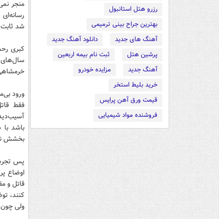
منجر نمی‌
رزرو هتل استانبول
بهترین جراح بینی ترمیمی
شد ثابت کند
آهنگ های جدید
دانلود آهنگ جدید
کبری رحما
پرشین هتل
ثبت نام بیمه اربعین
سال‌های 
آهنگ جدید
مزایده خودرو
خرمشاهی، 
خرید بلیط استخر
ورود بی‌م
قیمت ورق آهن پرایس
فقط قاتل
فروشنده مواد شیمیایی
آسیب‌دید
باشد با 
بخشش نخس
پس تجربه 
اوضاع پرو
قاتل و مق
کنند، توض
ولی چون 