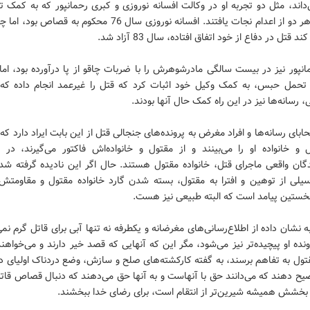
داند، مثل دو تجربه او در وکالت افسانه نوروزی و کبری رحمانپور که به کمک 
رسانه‌ای هر دو از اعدام نجات یافتند. افسانه نوروزی سال 76 محکوم به ق
 قتل در دفاع از خود اتفاق افتاده، سال 83 آزاد شد.
نپور نیز در بیست سالگی مادرشوهرش را با ضربات چاقو از پا درآورده بود، ام
تحمل حبس، به کمک وکیل خود اثبات کرد که قتل را غیرعمد انجام داده که 
رسانه‌ها نیز در این راه کمک حال آنها بودند.
حابای رسانه‌ها و افراد مغرض به پرونده‌های جنجالی قتل از این بابت ایراد دارد ک
 و خانواده او را می‌بینند و از مقتول و خانواده‌اش فاکتور می‌گیرند، در 
گان واقعی ماجرای قتل، خانواده مقتول هستند. حال اگر این نادیده گرفته شد
سیلی از توهین و افترا به مقتول، بسته شدن گارد خانواده مقتول و مقاومتش د
تین پیامد است که البته طبیعی نیز هست.
نشان داده از اطلاع‌رسانی‌های مغرضانه و یکطرفه نه تنها آبی برای قاتل گرم نم
نده او پیچیده‌تر نیز می‌شود، مگر این که آنهایی که قصد خیر دارند و می‌خواهند
تول به تفاهم برسند، به گفته کارکشته‌های صلح و سازش، وضع دردناک اولیای د
یح دهند که می‌دانند حق با آنهاست و به آنها حق می‌دهند که دنبال قصاص قات
بخشش همیشه شیرین‌تر از انتقام است، برای رضای خدا ببخشند.