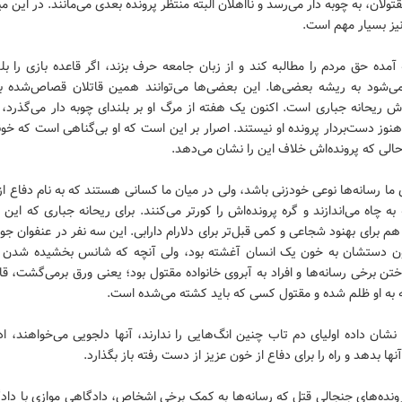
قتولان، به چوبه دار می‌رسد و نااهلان البته منتظر پرونده بعدی می‌مانند. در این 
نیز بسیار مهم است.
آمده حق مردم را مطالبه کند و از زبان جامعه حرف بزند، اگر قاعده بازی را بل
می‌شود به ریشه بعضی‌ها. این بعضی‌ها می‌توانند همین قاتلان قصاص‌شده ب
‌اش ریحانه جباری است. اکنون یک هفته از مرگ او بر بلندای چوبه دار می‌گذرد، 
هنوز دست‌بردار پرونده او نیستند. اصرار بر این است که او بی‌گناهی است که 
حالی که پرونده‌اش خلاف این را نشان می‌دهد.
 ما رسانه‌ها نوعی خودزنی باشد، ولی در میان ما کسانی هستند که به نام دفاع از 
ه به چاه می‌اندازند و گره پرونده‌اش را کورتر می‌کنند. برای ریحانه جباری که این
م برای بهنود شجاعی و کمی قبل‌تر برای دلارام دارابی. این سه نفر در عنفوان جوا
 دستشان به خون یک انسان آغشته بود، ولی آنچه که شانس بخشیده شدن را 
تن برخی رسانه‌ها و افراد به آبروی خانواده مقتول بود؛ یعنی ورق برمی‌گشت، 
 به او ظلم شده و مقتول کسی که باید کشته می‌شده است.
 نشان داده اولیای دم تاب چنین انگ‌هایی را ندارند، آنها دلجویی می‌خواهند، اد
نها بدهد و راه را برای دفاع از خون عزیز از دست رفته باز بگذارد.
ونده‌های جنجالی قتل که رسانه‌ها به کمک برخی اشخاص، دادگاهی موازی با داد