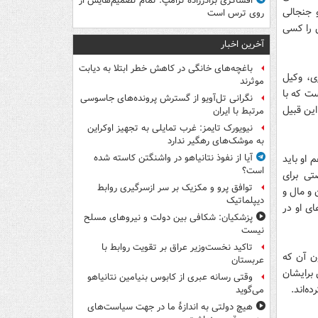
افشاگری برادرزاده ترامپ: تمام تصمیم‌هایش از
 جنجالی
روی ترس است
ش را کسی
آخرین اخبار
باغچه‌های خانگی در کاهش خطر ابتلا به دیابت
ی، وکیل
موثرند
ت که با
نگرانی تل‌آویو از گسترش پرونده‌های جاسوسی
این قبیل
مرتبط با ایران
نیویورک تایمز: غرب تمایلی به تجهیز اوکراین
به موشک‌های رهگیر ندارد
 او باید
آیا از نفوذ نتانیاهو در واشنگتن کاسته شده
است؟
تی برای
توافق پرو و مکزیک بر سر ازسرگیری روابط
 و مال و
دیپلماتیک
ای او در
پزشکیان: شکافی بین دولت و نیروهای مسلح
نیست
تاکید نخست‌وزیر عراق بر تقویت روابط با
به قصاص بدون آن که
عربستان
 برایشان
وقتی رسانه عبری از کابوس بنیامین نتانیاهو
ه‌اند.
می‌گوید
هیچ دولتی به اندازۀ ما در جهت سیاست‌های