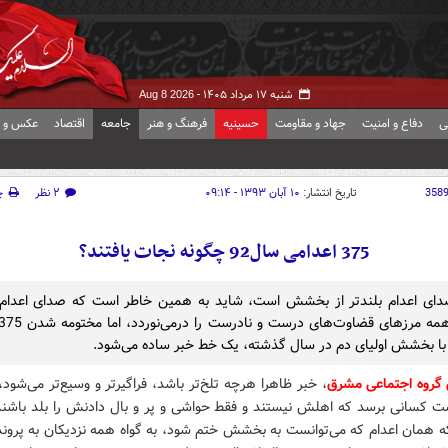
شنبه ۱۷ مرداد ۱۴۰۵ -
Aug 8 2026
ی
دفاع و امنیت
جهاد و مقاومت
حسینیه
فرهنگ و هنر
جامعه
اقتصاد
عکس و ف
358
تاریخ انتشار:
۱۰ آبان ۱۳۹۳ - ۰۹:۱۴
۲ نظر
چ
375 اعدامی سال92 چگونه نجات یافتند؟
ای اعدام بلندتر از بخشش است، شاید به همین خاطر است که صدای اعدام 
 بخشش اولیای دم در سال گذشته، یک خط خبر ساده می‌شود.
 گروه اجتماعی مشرق
، خبر ظاهرا هرچه تلخ‌تر باشد، فراگیرتر و وسیع‌تر می‌شو
ت کسانی برسد که اهلش نیستند و فقط حواشی و پر و بال دادنش را بلد باشن
ه همان اعدام که می‌توانست به بخشش ختم شود، به گواه همه نزدیکان به پروند