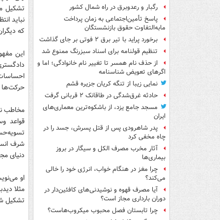
رگبار و رعدوبرق در راه شمال کشور
تشکیل می
نباید انت
پاسخ تأمین‌اجتماعی به زمان پرداخت
مابه‌التفاوت حقوق بازنشستگان
که دیگران
برخورد پراید با تیر برق ۲ فوتی بر جای گذاشت
تنظیم قولنامه برای اسناد سبزرنگ ممنوع شد
این مفهو
از حذف نام همسر تا تغییر نام خانوادگی؛ اما و
دادگستری
اگرهای تعویض شناسنامه
احساسات س
نمایی زیبا از تنگه کریان جزیره قشم
حرکت‌ها د
حادثه غرق‌شدگی در طاقانک ۲ قربانی گرفت
مسجد جامع یزد، از باشکوه‌ترین معماری‌های
مخاطب نوش
ایران
قواعد وس
پدر شاهرودی پس از قتل پسرش، جسد را در
تسویه‌حسا
چاه مخفی کرد
شرف انسان
آثار مخرب مصرف الکل و سیگار در بروز
دنیای مجا
بیماری‌ها
چرا مغز در هنگام خواب، انرژی خود را خالی
می‌کند؟
مثلا دیدب
آیا مصرف قهوه و نوشیدنی‌های کافئین‌دار در
دوران بارداری مجاز است؟
تشکیل شود
چرا تابستان فصل محبوب میکروب‌هاست؟