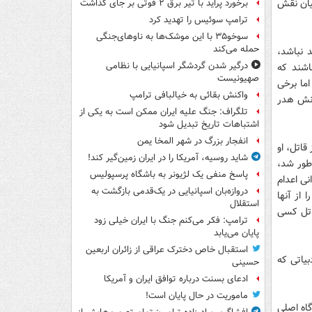
میان نقش
برخورد پراید با تیر برق ۲ فوتی بر جای گذاشت
ترامپ سوئیس را تهدید کرد
سوخو۳۵ با این موشک‌ها به ناوهای‌جنگی
حمله می‌کند
د نباشد،
درگیر شدن گردشگر اسپانیایی با نظامی
اشند که
صهیونیست
اما برخی
واکنش بقائی به خیالبافی ترامپ
خونش هدر
تلگراف: جنگ علیه ایران ممکن است به یکی از
اشتباهات تاریخ تبدیل شود
انفجار بزرگ در شهر المخا یمن
قاتل، او
شاید روسیه، آمریکا را در ایران زمین‌گیر کند!
 طور شد،
پاسخ منفی یک لژیونر به باشگاه پرسپولیس
نی اعدام
دروازه‌بان اسپانیایی در یک‌قدمی بازگشت به
از آنها
استقلال
قاتل کسی
ترامپ: فکر می‌کنم جنگ با ایران خیلی زود
پایان می‌یابد
استقبال خاص دخترک عراقی از زائران اربعین
بیاتی که
حسینی
ادعای بسنت درباره توافق ایران و آمریکا
ماموریت در حال پایان است!
گاه اصلی