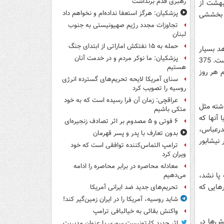
رهبری قدم برنداشت
یبهشت از
پزشکیان: هرگز استعفا نداده‌ام و نخواهم داد
ما بخششی
تجاوزات مجدد رژیم صهیونیستی به جنوب
لبنان
حمله به ۱۵ نفتکش‌ اماراتی از ابتدای جنگ
هد بسیار
پزشکیان: ما نوکر مردم و در خدمت آنان
نزدیک است، آماری که راوی بخشش 375 محکوم به اعدام از سوی اولیای دم در سال 92 است. 375
هستیم
سهم هر روز
سنای آمریکا لایحه تحریم‌های گسترده انرژی
روسیه را تصویب کرد
عراقچی: زمان آن فرا رسیده است که به خود
شته مثل
متکی باشیم
 آنها که
۶ فوتی و ۵ مصدوم بر اثر تصادف زنجیره‌ای
درعباس،
بدون تعارف با پدر و پسر قهرمان
نیشابور
ترامپ التماس‌کننده توافقی است که خود
ویران کرد
معادله محاصره در برابر محاصره را ادامه
 پا نشد،
می‌دهیم
رهایی که
تحریم‌های جدید ضد ایرانی آمریکا
شاید روسیه، آمریکا را در ایران زمین‌گیر کند!
واکنش بقائی به خیالبافی ترامپ
شش‌ها در
اثر جدید کارتونیست سوری با عنوان مدیریت