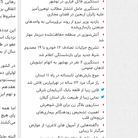
دستگیری قاتل فراری در نوشهر
اتفاقی بز
دستگیری عامل انتشار مطالب توهین‌آمیز
علیه زائران اربعین در فضای مجازی
مشروط بر
بازدید وزیر نیرو از روند برق‌رسانی به واحدهای
صنعتی بازسازی‌شده
این عددها
آتش‌سوزی در منطقه حفاظت‌شده دیزمار مهار
شد
تشریح جزئیات تصادف ۱۲ خودرو با ۱۹ مصدوم
سال از ب
شرط جدید برای بازنشستگی اعلام شد
دستگیری ۶ نفر در بهشهر به اتهام تشویش
در کشور 
اذهان عمومی
اولیای دم
موج بارش‌های تابستانه در راه ۱۱ استان
بیست‌ودو
راز مرگ مرد ۷۲ ساله در تهرانپارس فاش شد
هفدهم خر
قابی زیبا از قلعه بابک آذربایجان شرقی
و نهم این
نمایی زیبا از طبیعت بکر استان گیلان
سناریوی بلاگر زن برای قتل شوهرش
اما همه ا
اهمیت تشخیص زودهنگام بیماری‌های
پای هیچ ر
دریچه‌ای قلب
می‌کشند ب
ناگفته‌هایی از آمپول های لاغری؛ از عوارض
مرگبار تا زیبایی
البته بخش