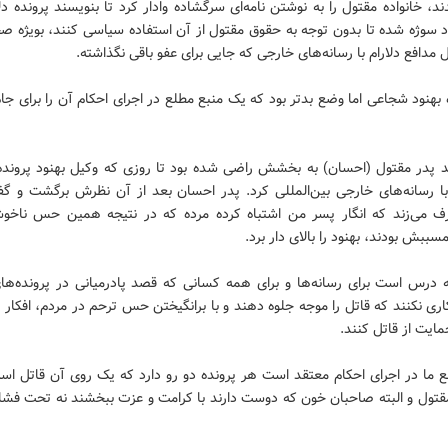
ند، خانواده مقتول را به نوشتن نامه‌ای سرگشاده وادار کرد تا بنویسند پرونده دلا
اد سوژه شده تا بدون توجه به حقوق مقتول از آن استفاده سیاسی کنند، بویژه ص
 مدافع دلارام با رسانه‌های خارجی که جایی برای عفو باقی نگذاشته.
 بهنود شجاعی اما وضع بدتر بود که یک منبع مطلع در اجرای احکام آن را برای جا
ید پدر مقتول (احسان) به بخشش راضی شده بود تا روزی که وکیل بهنود پرونده ا
ا رسانه‌های خارجی بین‌المللی کرد. پدر احسان بعد از آن نظرش برگشت و گ
 می‌زند که انگار پسر من اشتباه کرده مرده که در نتیجه همین حس ناخوش
مسببش بودند، بهنود را بالای دار برد.
ه درس است برای رسانه‌ها و برای همه کسانی که قصد پادرمیانی در پرونده‌های
کاری نکنند که قاتل را موجه جلوه دهند و با برانگیختن حس ترحم در مردم، افکار 
حمایت از قاتل کنند.
ع ما در اجرای احکام معتقد است هر پرونده دو رو دارد که یک روی آن قاتل اس
تول و البته صاحبان خون که دوست دارند با کرامت و عزت ببخشند نه تحت فشار 