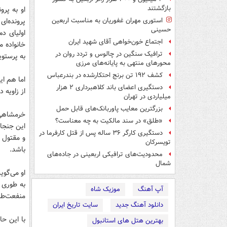
بازگشتند
او به پرو
پرونده‌ا
استوری مهران غفوریان به مناسبت اربعین
حسینی
اولیای د
اجتماع خون‌خواهی آقای شهید ایران
خانواده م
ترافیک سنگین در چالوس و تردد روان در
به پرستو
محورهای منتهی به پایانه‌های مرزی
کشف ۱۹۲ تن برنج احتکارشده در بندرعباس
اما هم ا
دستگیری اعضای باند کلاهبرداری ۲ هزار
از زاویه 
میلیاردی در تهران
بزرگترین معایب پاوربانک‌های قابل حمل
خرمشاهی ک
«طلق» در سند مالکیت به چه معناست؟
این جنجال
دستگیری کارگر ۳۶ ساله پس از قتل کارفرما در
و مقتول ن
تویسرکان
باشد.
محدودیت‌های ترافیکی اربعینی در جاده‌های
شمال‌
او می‌گوی
به طوری 
آپ آهنگ
موزیک شاه
منفعت‌طلب
دانلود آهنگ جدید
سایت تاریخ ایران
با این ح
بهترین هتل های استانبول