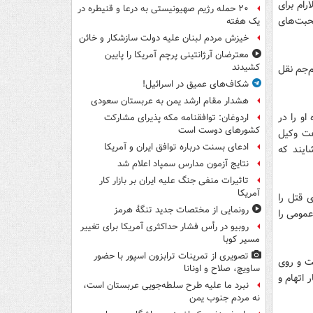
رام برای
۲۰ حمله رژیم صهیونیستی به درعا و قنیطره در
حبت‌های
یک هفته
خیزش مردم لبنان علیه دولت سازشکار و خائن
معترضان آرژانتینی پرچم آمریکا را پایین
کشیدند
م‌جم نقل
شکاف‌های عمیق در اسرائیل!
هشدار مقام ارشد یمن به عربستان سعودی
و را در
اردوغان: توافقنامه مکه پذیرای مشارکت
کشورهای دوست است
فت وکیل
ادعای بسنت درباره توافق ایران و آمریکا
ایند که
نتایج آزمون مدارس سمپاد اعلام شد
تاثیرات منفی جنگ علیه ایران بر بازار کار
آمریکا
 قتل را
رونمایی از مختصات جدید تنگۀ هرمز
عمومی را
روبیو در رأس فشار حداکثری آمریکا برای تغییر
مسیر کوبا
تصویری از تمرینات ترابزون اسپور با حضور
ت و روی
ساویچ، صلاح و اونانا
اتهام و
نبرد ما علیه طرح سلطه‌جویی عربستان است،
نه مردم جنوب یمن