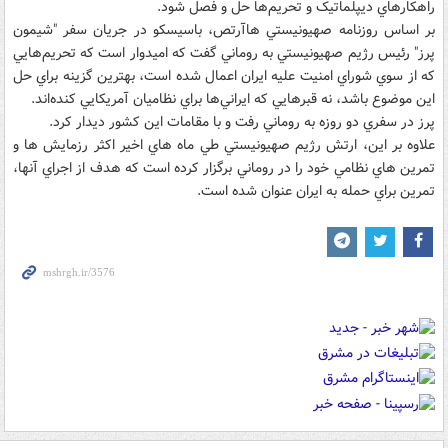
راهکارهاي ديپلماتيک و تحريم‌ها حل و فصل شود.
بر اساس روزنامه صهيونيستي هاآرتص، باسيسکو در جريان سفر "شيمون
پرز" رئيس رژيم صهيونيستي به روماني گفت که اميدوار است که تحريم‌هايي
که از سوي شوراي امنيت عليه ايران اعمال شده است، بهترين گزينه براي حل
اين موضوع باشد، نه قبرهايي که ايراني‌ها براي نظاميان آمريکايي کنده‌اند.
پرز در سفري دو روزه به روماني رفت و با مقامات اين کشور ديدار کرد.
علاوه بر اين، ارتش رژيم صهيونيستي طي ماه هاي اخير اکثر رزمايش ها و
تمرين هاي نظامي خود را در روماني برگزار کرده است که هدف از اجراي آنها،
تمرين براي حمله به ايران عنوان شده است.