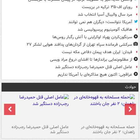
رویای اف-۳۵ ترکیه در بن‌بست
مرد سال والیبال آسیا انتخاب شد
آمریکا نتوانست؛ دیگران هم نمی توانند
هافبک آلومینیوم پرسپولیسی شد
سرنگون‌کردن پهپاد اوکراینی با آتش رگبار روس‌ها
سرکشی فرمانده سپاه تهران از گردان‌های پدافند هوایی لشکر ۲۷
فیدان: ایران هدف پیمان دفاعی مکه نیست
از مظلوم‌نمایی براندازها تا افشای دروغ مراد ویسی
عامل اصلی قتل حمیدرضا رجب‌زاده دستگیر شد
عراقچی: اکنون هیچ مذاکره‌ای با آمریکا نداریم
حوادث
حمله مسلحانه به قهوه‌خانه‌ای در
عامل اصلی قتل حمیدرضا رجب‌زاده
گر
زاهدان؛ ۲ نفر جان باختند
دستگیر شد
نا