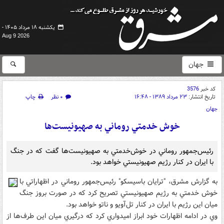
یکشنبه ۱۸ مرداد ۱۴۰۵ -
Aug 9 2026
جهان
کد خبر
3576
تاریخ انتشار:
۲۳ مرداد ۱۳۸۹ - ۱۶:۴۸
۰ نظر
چاپ
جهان
خوش خدمتي روماني به صهيونيست‌ها
رئيس‌جمهور روماني در خوش‌خدمتي به صهيونيست‌ها گفت که در جنگ
با ايران در کنار رژيم صهيونيستي خواهد بود.
به گزارش مشرق، "ترايان باسيسکو" رئيس‌جمهور روماني در اظهاراتي با
خوش خدمتي به رژيم صهيونيستي تصريح کرد که در صورت بروز جنگ
ميان اين رژيم با ايران در کنار تل‌آويو و ناتو خواهد بود.
وي در ادامه اظهارات خود ابراز اميدواري کرد که درگيري ميان اين طرف‌ها از