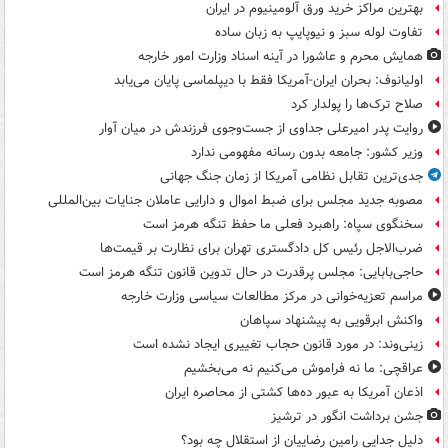
بهترین مراکز خرید ورق آلومینیوم در ایران
تفاوت لوله سبز و نیوپایپ به زبان ساده
همایش محرم و عاشورا در آینه اسناد وزارت امور خارجه
اولیانوف: بحران ایران-آمریکا فقط با دیپلماسی پایان می‌یابد
صلاح ترک‌ها را پولدار کرد
روایت پدر امیرعلی جداوی از جست‌وجوی فرزندش در میان آوار
وزیر کشور: جامعه بدون رسانه مفهومی ندارد
جدی‌ترین تقابل نظامی آمریکا از زمان جنگ جهانی
مصوبه جدید مجلس برای ضبط اموال و دارایی عاملان جنایات بین‌المللی
سخنگوی سپاه: راهبرد فعلی ما حفظ تنگه هرمز است
ضرب‌الاجل رئیس کل دادگستری تهران برای نظارت بر قیمت‌ها
حاجی‌بابایی: مجلس پرقدرت در حال تدوین قانون تنگه هرمز است
مراسم تعزیه‌خوانی در مرکز مطالعات سیاسی وزارت خارجه
واکنش ابرقویی به پیشنهاد سپاهان
زینی‌وند: در مورد قانون حجاب تغییری ایجاد نشده است
عراقچی: ما نه فراموش می‌کنیم نه می‌بخشیم
اذعان آمریکا به عبور ده‌ها کشتی از محاصره ایران
جشن برداشت انگور در ترشیز
دلیل جدایی رامین رضاییان از استقلال چه بود؟