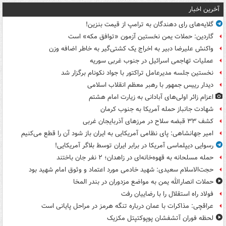
آخرین اخبار
گلایه‌های رای دهندگان به ترامپ از قیمت بنزین!
گاردین: حملات یمن نخستین آزمون «توافق مکه» است
واکنش علیرضا دبیر به اخراج یک کشتی‌گیر به خاطر اضافه وزن
عملیات تهاجمی اسرائیل در جنوب غربی سوریه
نخستین جلسه مدیرعامل تراکتور با جواد نکونام برگزار شد
دیدار رییس جمهور با رهبر معظم انقلاب اسلامی
اعزام زائر اولی‌های آبادانی به زیارت امام هشتم
شهادت جانباز حمله آمریکا به جنوب کرمان
کشف ۳۳ قبضه سلاح در مرزهای آذربایجان غربی
امیر جهانشاهی: پای نظامی آمریکایی به ایران باز شود آن را قطع می‌کنیم
رسوایی دیپلماسی آمریکا در برابر ایران توسط بلاگر آمریکایی!
حمله مسلحانه به قهوه‌خانه‌ای در زاهدان؛ ۲ نفر جان باختند
حجت‌الاسلام سعیدی: شهید خادمی مورد اعتماد و وثوق امام شهید بود
حملات انصارالله یمن به مواضع مزدوران در بندر المخا
فولاد راه استقلال را با رضاییان رفت
عراقچی: مذاکرات با عمان درباره تنگه هرمز در مراحل پایانی است
لحظه فوران آتشفشان پوپوکتپتل مکزیک