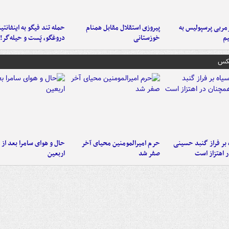
ربی پرسپولیس به
پیروزی استقلال مقابل همنام
حمله تند فیگو به اینفانتین
م
خوزستانی
دروغگو، پَست‌ و حیله‌گر!
عکس
 بر فراز گنبد حسینی
حرم امیرالمومنین محیای آخر
حال و هوای سامرا بعد از ا
 اهتزاز است
صفر شد
اربعین