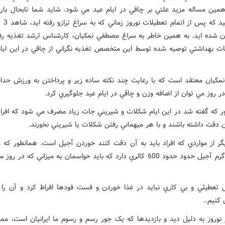
همين مساله مزيد علتي بر چاقي در ايام عيد مي شود. شايد شما تابحال باره
ن شده ايد. به همين خاطر به سراغ مصطفي نمکيان، کارشناس ارشد تغذيه رفتي
ات بهداشتي توصيه شده توسط اين متخصص تغذيه نگراني از چاقي در اين ايام
کيان معتقد است که با رعايت چند نکته ساده زير و پرداختن به ورزش حدا
ر که گفته شد در اين ايام شکلات و شيريني جات زياد مصرف مي شود که افراد 
دقت داشته باشند و با هر ميهماني رفتن شکلات يا شيريني نخورند.
گر از مواردي که افراد بايد به آن دقت کنند خوردن آجيل است. همانطور که م
هر 100 گرم آجيل حدود حدود 600 کالري دارد که بايد حواسمان به ميزاني که در 
ل تعطيلي و بي کاري نبايد در غذا خوردن و فست فودها افراط کرد و آن را 
کنيم..
م نوروز به دليل ديد و بازديدها که يک جور رسم و رسوم ما ايرانيان است، م