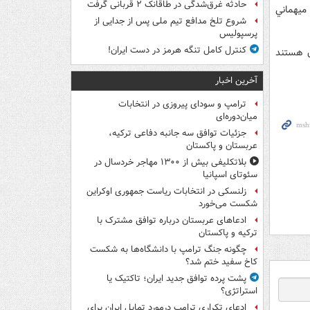
حادثه غرق‌شدگی در طاقانک ۲ قربانی گرفت
ميهماني
شروع تلخ مدافع تیم ملی پس از جدایی از
پرسپولیس
کنترل کامل تنگه هرمز در دست ایران!
ق هستند
آخرین اخبار
ترامپ و سودای پیروزی در انتخابات
میان‌دوره‌ای
جزئیات توافق سه جانبه دفاعی ترکیه،
عربستان و پاکستان
بلاتکلیفی بیش از ۱۳۰۰ مهاجر خردسال در
سئوتای اسپانیا
زلنسکی در انتخابات ریاست جمهوری اوکراین
شکست می‌خورد
ادعاهای عربستان درباره توافق مشترک با
ترکیه و پاکستان
چگونه جنگ ترامپ با دانشگاه‌ها به شکست
کاخ سفید ختم شد؟
پشت پرده توافق جدید ایران؛ تاکتیک یا
استراتژی؟
ادعای تکراری ترامپ درمورد تمایل ایران برای