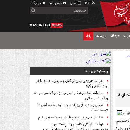
RSS
آرشیو
تماس با ما
دربارهٔ ما
MASHREGH
NEWS
یلم
دیدگاه
پیوندها
بازار
اپ
پربازدیدترین ها
پدر شاهرودی پس از قتل پسرش، جسد را در
چاه مخفی کرد
سامانه ضد موشکی لیزری؛ از بلوف سیاسی تا
مصطفي نمکيان معتقد است که با رعايت چند نکته ساده و پرداختن به ورزش حداقل هفته اي 3
واقعیت میدانی
تصاویر جدید از پهپادهای منهدم‌شده آمریکا
توسط سپاه
يل،
هشدار سرمربی پرسپولیس به جاسوس تیم
 دسترسي
توقف طولانی کامیون‌ها پشت مرز؛
زش وجود
صورت‌حساب سنگینی که به اقتصاد می‌رسد