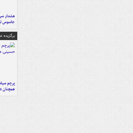
هشدار سرم
جاسوس تی
برگزیده 
پرچم سیاه
همچنان در