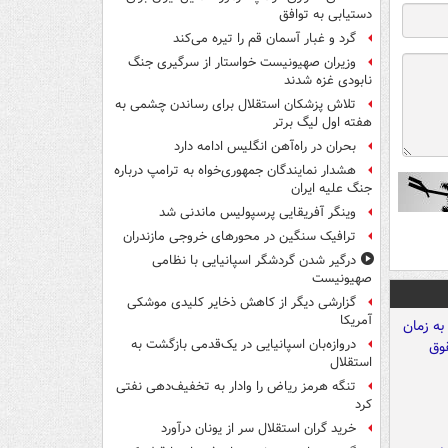
دستیابی به توافق
گرد و غبار آسمان قم را تیره می‌کند
وزیران صهیونیست خواستار از سرگیری جنگ
نابودی غزه شدند
تلاش پزشکان استقلال برای رساندن چشمی به
هفته اول لیگ برتر
بحران در راه‌آهن انگلیس ادامه دارد
هشدار نمایندگان جمهوری‌خواه به ترامپ درباره
جنگ علیه ایران
وینگر آفریقایی پرسپولیس ماندنی شد
ترافیک سنگین در محورهای خروجی مازندران
درگیر شدن گردشگر اسپانیایی با نظامی
صهیونیست
گزارشی دیگر از کاهش ذخایر کلیدی موشکی
آمریکا
دروازه‌بان اسپانیایی در یک‌قدمی بازگشت به
استقلال
تنگه هرمز ریاض را وادار به تخفیف‌دهی نفتی
کرد
خرید گران استقلال سر از یونان درآورد