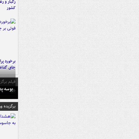
رگبار و رع
کشور
جای گذا
فیلم برگزی
بوسه‌ پ
برگزیده و