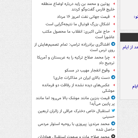
پوتین و محمد بن زاید درباره اوضاع منطقه
خلیج فارس گفت‌وگو کردند
و:
قیمت جهانی نفت امروز ۱۶ مرداد
اشکال بزرگ فوتبال ما نتیجه‌گرایی است
حاج علی اکبری: انقلاب ما محصول مکتب
عاشورا است
افشاگری برادرزاده ترامپ: تمام تصمیم‌هایش از
روی ترس است
چرا محمد صلاح ترکیه را به عربستان و آمریکا
ترجیح داد
وقوع انفجار مهیب در مسکو
دست بالای ایران در مذاکرات جاری!
عکس‌های دیده نشده از رفاقت دو فرمانده‌
یام
موشکی
قیمت بنزین مانند موشک بالا می‌رود اما مانند
پر پایین می‌آید!
استقبال خاص دخترک عراقی از زائران اربعین
حسینی
محمد مرندی: پیروزی با روحیه استوار مردمی
حاصل شده
محمد صلاح مات و مبهوت استقبال هواداران