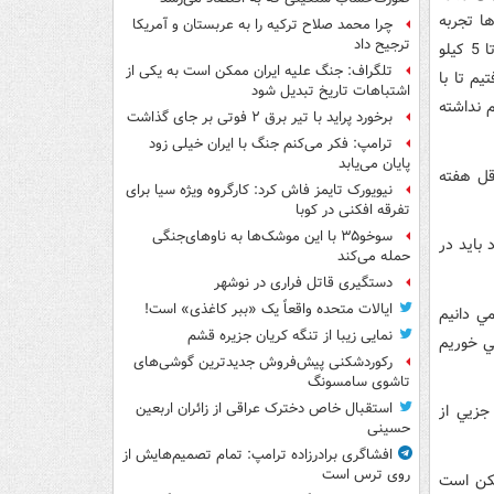
ا تجربه
چرا محمد صلاح ترکیه را به عربستان و آمریکا
ترجیح داد
کرده باشيد که پس از اتمام تعطيلات نوروز زماني که به سراغ ترازو رفته ايد، شاهد 3 تا 5 کيلو
تلگراف: جنگ علیه ایران ممکن است به یکی از
م تا با
اشتباهات تاریخ تبدیل شود
 نداشته
برخورد پراید با تیر برق ۲ فوتی بر جای گذاشت
ترامپ: فکر می‌کنم جنگ با ایران خیلی زود
پایان می‌یابد
قل هفته
نیویورک تایمز فاش کرد: کارگروه ویژه سیا برای
تفرقه افکنی در کوبا
سوخو۳۵ با این موشک‌ها به ناوهای‌جنگی
بايد در
حمله می‌کند
دستگیری قاتل فراری در نوشهر
ایالات متحده واقعاً یک «ببر کاغذی» است!
ي دانيم
نمایی زیبا از تنگه کریان جزیره قشم
روز مي خوريم
رکوردشکنی پیش‌فروش جدیدترین گوشی‌های
تاشوی سامسونگ
استقبال خاص دخترک عراقی از زائران اربعین
جزيي از
حسینی
افشاگری برادرزاده ترامپ: تمام تصمیم‌هایش از
روی ترس است
مکن است