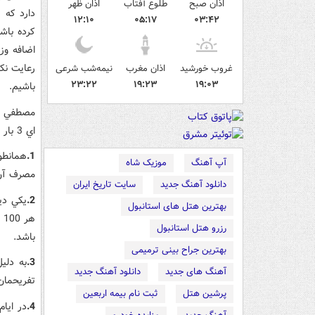
اذان صبح
طلوع آفتاب
اذان ظهر
دارد که 
۱۲:۱۰
۰۵:۱۷
۰۳:۴۲
اضافه وز
رعايت نک
غروب خورشید
اذان مغرب
نیمه‌شب شرعی
۲۳:۲۲
۱۹:۲۳
۱۹:۰۳
باشيم.
مصطفي نم
اي 3 بار در روز مي توان از اضافه وزن و چاقي در ايام عيد جلوگيري کرد.
1.
همانطو
آپ آهنگ
موزیک شاه
مصرف آن 
دانلود آهنگ جدید
سایت تاریخ ایران
2.
يکي دي
بهترین هتل های استانبول
رزرو هتل استانبول
باشد.
بهترین جراح بینی ترمیمی
3.
به دلي
آهنگ های جدید
دانلود آهنگ جدید
تفريحمان 
پرشین هتل
ثبت نام بیمه اربعین
4.
در ايا