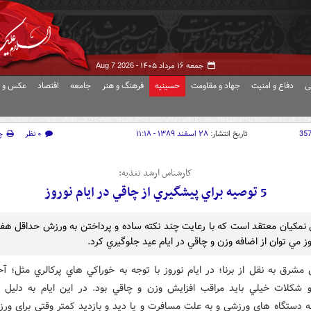
جمعه ۱۶ مرداد ۱۴۰۵ -
Aug 7 2026
ی
دفاع و امنیت
جهاد و مقاومت
حسینیه
فرهنگ و هنر
جامعه
اقتصاد
عکس و ف
35
تاریخ انتشار:
۲۸ اسفند ۱۳۸۹ - ۱۱:۱۸
۰ نظر
چ
کارشناس ارشد تغذيه:
5 توصيه براي پيشگيري از چاقي در ايام نوروز
وز مي توان از اضافه وزن و چاقي در ايام عيد جلوگيري کرد.
مشرق به نقل از برنا؛ در ايام نوروز با توجه به خوراکي هاي پرکالري مثل؛ آح
 شکلات خيلي بايد مراقب افزايش وزن و چاقي بود. در اين ايام به دليل
ه دستگاه هاي ورزشي و به علت مسافرت و يا ديد و بازديد کمتر وقتي براي ور