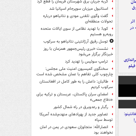
مان
گربه جریان برق شهرستان فریمان را قطع کرد
وق
استانبول میزبان سوپرجام اسپانیا شد
گفت وگوی تلفنی مودی و نتانیاهو درباره
تحولات منطقه‌ای
کوبا: با تهدید نظامی از سوی ایالات متحده
روبه‌رو هستیم
توسل رفیق آرژانتینی نتانیاهو به سرکوب
نشست خبری رئیس‌جمهور همزمان با روز
خبرنگار برگزار می‌شود
یراندازی
ترامپ سوئیس را تهدید کرد
فیلم
سخنگوی کمیسیون امنیت ملی مجلس:
چارچوب کلی تفاهم با عمان مشخص شده است
طالبان: داعش را به طور کامل در افغانستان
سرکوب کردیم
امضای سران پاکستان، عربستان و ترکیه برای
«دفاع جمعی»
رگبار و رعدوبرق در راه شمال کشور
تصاویر جدید از پهپادهای منهدم‌شده آمریکا
توسط سپاه
انصارالله: متجاوزان سعودی در یمن در امان
نخواهند بود