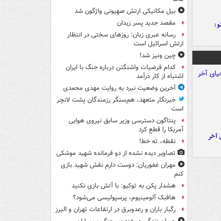
بیل مکانیکی ارتش صهیونی واژگون شد
مقصد جدید پسر زیدان
و:
رسانه عبری زبان: روزهای سختی در انتظار
ارتش اسرائیل است
چین ونیز شد!
کدام فرضیات واشنگتن درباره جنگ با ایران
اشتباه از کار درآمد
آخرین وضعیت نبرد به روایت مهدی محمدی
خبرنگار متعهد، هم‌سنگر رزمندگان پشت لانچر
است
پنتاگون دسترسی وزیر سابق نیروی هوایی
آمریکا را قطع کرد
 آخر
نقطه، ته خط!
تصاویر دیده‌ نشده از دو فرمانده شهید موشکی
مهران غفوریان: دوست دارم نقش شهید بازی
کنم
هشدار پکن به توکیو: با آتش بازی نکنید
هافبک آلومینیوم، پرسپولیسی می‌شود؟
رگبار باران و رعدوبرق در ارتفاعات تهران و البرز