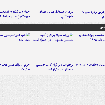
ربی پرسپولیس به
پیروزی استقلال مقابل همنام
حمله تند فیگو به اینفانتین
م
خوزستانی
دروغگو، پَست‌ و حیله‌گر!
عکس
صفحه نخست روزنامه‌های شنبه ۱۷
پرچم سیاه بر فراز گنبد حسینی
حرم امیرالمومنین محیای
همچنان در اهتزاز است
صفر شد