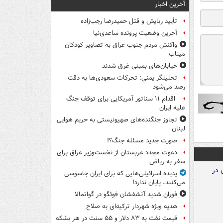
آخرین اخبار
تأیید ربایش و قتل حمیدرضا رجب‌زاده
آخرین وضعیت پرونده ساعدی‌نیا
واکنش مردم جنوب عراق به تصاویر کودکان
میناب
خیابان‌های بمبئی غرق شدند
تحلیلگر یمنی: تحرکات سعودی‌ها به دقت
رصد می‌شود
اقدام ۱۱ سناتور آمریکایی برای توقف جنگ
علیه ایران
تجاوز جنگنده‌های صهیونیستی به حریم هوایی
لبنان
صورت جدید مسئله جنگ؟!
دعوت مجدد عربستان از نخست‌وزیر عراق برای
سفر به ریاض
پدیده اسرائیلی‌هایی که برای ایران جاسوسی
می‌کنند، پایان ندارد!
فوران شدید آتشفشان فوئگو در گواتمالا
هدیه ویژه شهردار ترکیه‌ای به صلاح
قیمت نفت به ۸۳ دلار و ۵۵ سنت در هر بشکه