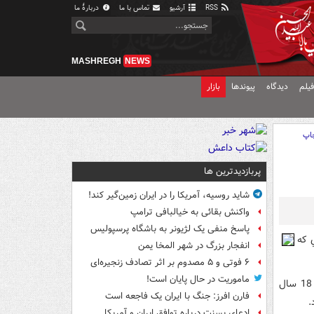
RSS
آرشیو
تماس با ما
دربارهٔ ما
MASHREGH
NEWS
یلم
دیدگاه
پیوندها
بازار
اپ
پربازدیدترین ها
شاید روسیه، آمریکا را در ایران زمین‌گیر کند!
واکنش بقائی به خیالبافی ترامپ
پاسخ منفی یک لژیونر به باشگاه پرسپولیس
 که
انفجار بزرگ در شهر المخا یمن
۶ فوتی و ۵ مصدوم بر اثر تصادف زنجیره‌ای
ماموریت در حال پایان است!
دانشمندان اعلام کردند که شنبه شب، ماه به نزديک‌ترين فاصله خود به زمين در طي 18 سال
فارن افرز: جنگ با ایران یک فاجعه است
.
ادعای بسنت درباره توافق ایران و آمریکا