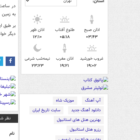
استان:
به زمين يعني فاصله 356 هزار و 5
اذان صبح
طلوع آفتاب
اذان ظهر
ديگر خواه
۱۲:۱۰
۰۵:۱۸
۰۳:۴۳
غروب خورشید
اذان مغرب
نیمه‌شب شرعی
۲۳:۲۳
۱۹:۲۱
۱۹:۰۲
آپ آهنگ
موزیک شاه
دانلود آهنگ جدید
سایت تاریخ ایران
نظر شم
بهترین هتل های استانبول
رزرو هتل استانبول
نام
بهترین جراح بینی ترمیمی