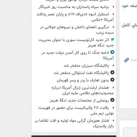
ه نزديک‌ترين فاصله خود
بیانیه سپاه پاسداران به مناسبت روز خبرنگار
استقرار انبوه «دی‌اف‑۱۷» و پایان عصر پدافند
آمریکا +عکس
ان‌تر از ماه‌هاي کامل
درگیری اعضای داعش و نیروهای جولانی در
سیده زینب
اثر جدید کارتونیست سوری با عنوان مدیریت
جدید تنگه هرمز
ادامه جنگ تا روی کار آمدن دولت جدید در
آمریکا!
پالایشگاه سیزران منفجر شد
پالایشگاه نفت اسلواکی منفجر شد
بدون تعارف با پدر و پسر قهرمان
هشدار ارشدترین ژنرال آمریکا درباره
محدودیت‌های نظامی علیه ایران
رونمایی از مختصات جدید تنگۀ هرمز
رقابت ۲۸ والیبالیست برای حضور در فهرست
نهایی تیم ملی
فشار هم‌زمان گرانی مواد اولیه و افت تقاضا بر
بازار پلاستیک