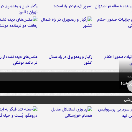
کامیون با راننده ۸ ساله در اصفهان
"سوپر ال‌نینو"در راه است؟
رگبار باران و رعدوبرق در 
تهران و البرز
ئیات صدور احکام
رگبار و رعدوبرق در راه شمال
عکس‌های دیده نشده از ر
ی
کشور
فرمانده‌ موشکی
ده
ز شد!
رزشی