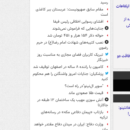
رسید
ارتفاعات
مقام سابق صهیونیست: عربستان ببر کاغذی
است
افشای رسوایی اخلاقی رئیس فیفا
جنایت‌هایی که فراموش نمی‌شوند
حواله دلار ۱۵۴ هزار و ۴۵۱ تومان شد
نصب کتیبه‌های شهادت امام رضا(ع) در حرم
رضوی
تبریک کاربران فضای مجازی به مناسبت روز
فاقت دو
خبرنگار
کامیون با راننده ۸ ساله در اصفهان توقیف شد
پزشکیان: جنایات امروز واشنگتن را هم محکوم
کنید
"سوپر ال‌نینو"در راه است؟
قیمت طلا صعودی ماند
آتش سوزی مهیب یک ساختمان ۱۲ طبقه در
جاکارتا
بازتاب «پیمان دفاعی مکه» در رسانه‌های
ترکیه
وزارت دفاع: ایران در میدان دفاع مقتدر خواهد
ماند