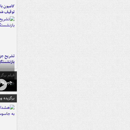
توقیف شد
تشریح جز
بازنشستگ
فیلم برگزی
چین ونی
برگزیده و