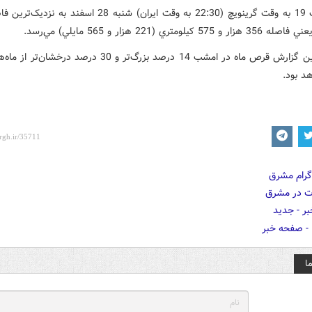
در ساعت 19 به وقت گرينويچ (22:30 به وقت ايران) شنبه 28 اسفند ب
57 کيلومتري (221 هزار و 565 مايلي) مي‌رسد.
بر طبق اين گزارش قرص ماه در امشب 14 درصد بزرگ‌تر و 30 درصد درخش
د بود.
ا