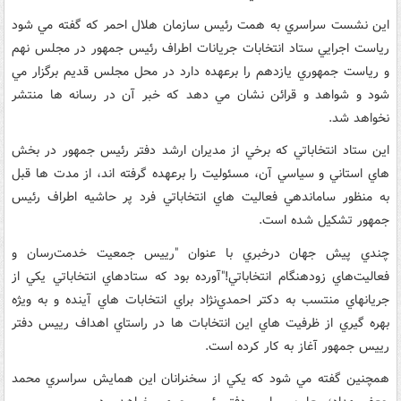
اين نشست سراسري به همت رئيس سازمان هلال احمر که گفته مي شود
رياست اجرايي ستاد انتخابات جريانات اطراف رئيس جمهور در مجلس نهم
و رياست جمهوري يازدهم را برعهده دارد در محل مجلس قديم برگزار مي
شود و شواهد و قرائن نشان مي دهد که خبر آن در رسانه ها منتشر
نخواهد شد.
اين ستاد انتخاباتي که برخي از مديران ارشد دفتر رئيس جمهور در بخش
هاي استاني و سياسي آن، مسئوليت را برعهده گرفته اند، از مدت ها قبل
به منظور ساماندهي فعاليت هاي انتخاباتي فرد پر حاشيه اطراف رئيس
جمهور تشکيل شده است.
چندي پيش جهان درخبري با عنوان "رييس جمعيت خدمت‌رسان و
فعاليت‌هاي زودهنگام انتخاباتي!"آورده بود که ستادهاي انتخاباتي يکي از
جريانهاي منتسب به دکتر احمدي‌نژاد براي انتخابات هاي آينده و به ويژه
بهره گيري از ظرفيت هاي اين انتخابات ها در راستاي اهداف رييس دفتر
رييس جمهور آغاز به کار کرده است.
همچنين گفته مي شود که يکي از سخنرانان اين همايش سراسري محمد