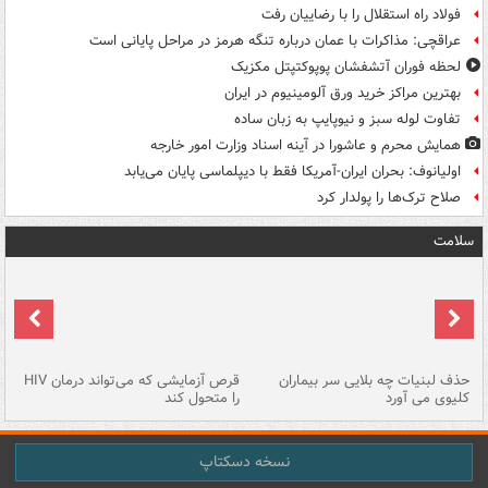
فولاد راه استقلال را با رضاییان رفت
عراقچی: مذاکرات با عمان درباره تنگه هرمز در مراحل پایانی است
لحظه فوران آتشفشان پوپوکتپتل مکزیک
بهترین مراکز خرید ورق آلومینیوم در ایران
تفاوت لوله سبز و نیوپایپ به زبان ساده
همایش محرم و عاشورا در آینه اسناد وزارت امور خارجه
اولیانوف: بحران ایران-آمریکا فقط با دیپلماسی پایان می‌یابد
صلاح ترک‌ها را پولدار کرد
سلامت
حذف لبنیات چه بلایی سر بیماران
قرص آزمایشی که می‌تواند درمان HIV
عل
کلیوی می آورد
را متحول کند
قل
نسخه دسکتاپ