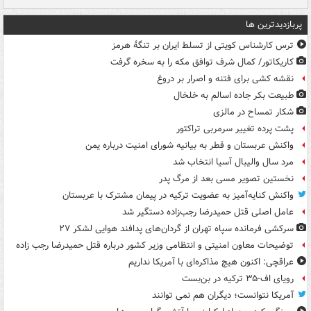
پربازدیدترین ها
ترس کارشناس کویتی از تسلط ایران بر تنگۀ هرمز
کاریکاتور/ کمال شرف توافق مکه را به سخره گرفت
نقشه کشی برای فتنه و اصرار بر دروغ
طبیعت بکر جاده اسالم به خلخال
شکار تمساح در مالزی
پشت پرده تغییر سرمربی تراکتور
واکنش عربستان و قطر به بیانیه شورای امنیت درباره یمن
مرد سال والیبال آسیا انتخاب شد
نخستین تصویر مسی بعد از مرگ پدر
واکنش کنایه‌آمیز به عضویت ترکیه در پیمان مشترک با عربستان
عامل اصلی قتل حمیدرضا رجب‌زاده دستگیر شد
سرکشی فرمانده سپاه تهران از گردان‌های پدافند هوایی لشکر ۲۷
توضیحات معاون امنیتی و انتظامی وزیر کشور درباره قتل حمیدرضا رجب زاده
عراقچی: اکنون هیچ مذاکره‌ای با آمریکا نداریم
رویای اف-۳۵ ترکیه در بن‌بست
آمریکا نتوانست؛ دیگران هم نمی توانند