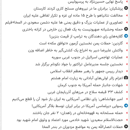
پاسخ نهایی حسین‌نژاد به پرسپولیس
پزشکیان: برادران ما در نیروهای مسلح کاری کردند کارستان
مخالفت نتانیاهو با طرح ۱۵ ماده ای غزه و تکرار لفاظی علیه ایران
تصاویری از عملیات بزرگ و دقیق یمنی ها علیه دشمن سعودی در المخا+فیلم
حمله وحشیانه صهیونیست به یک فعال زن خارجی در کرانه باختری
گلایه‌های رای دهندگان به ترامپ از قیمت بنزین!
گاردین: حملات یمن نخستین آزمون «توافق مکه» است
واکنش علیرضا دبیر به اخراج یک کشتی‌گیر به خاطر اضافه وزن
عملیات تهاجمی اسرائیل در جنوب غربی سوریه
نخستین جلسه مدیرعامل تراکتور با جواد نکونام برگزار شد
دیدار رییس جمهور با رهبر معظم انقلاب اسلامی
اعزام زائر اولی‌های آبادانی به زیارت امام هشتم
شهادت جانباز حمله آمریکا به جنوب کرمان
کشف ۳۳ قبضه سلاح در مرزهای آذربایجان غربی
امیر جهانشاهی: پای نظامی آمریکایی به ایران باز شود آن را قطع می‌کنیم
رسوایی دیپلماسی آمریکا در برابر ایران توسط بلاگر آمریکایی!
حمله مسلحانه به قهوه‌خانه‌ای در زاهدان؛ ۲ نفر جان باختند
حجت‌الاسلام سعیدی: شهید خادمی مورد اعتماد و وثوق امام شهید بود
حملات انصارالله یمن به مواضع مزدوران در بندر المخا