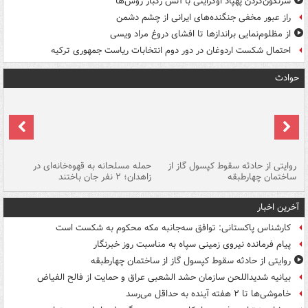
سرنگون‌کردن پهپاد اوکراینی با آتش رگبار روس‌ها
راز عبور مخفی جنگنده‌های ایرانی از چشم دشمن
از مظلوم‌نمایی براندازها تا افشای دروغ مراد ویسی
احتمال شکست اردوغان در دور دوم انتخابات ریاست جمهوری ترکیه
حوادث
روایتی از حادثه سقوط کپسول گاز از
حمله مسلحانه به قهوه‌خانه‌ای در
عا
ساختمان چهارطبقه
زاهدان؛ ۲ نفر جان باختند
دس
آخرین اخبار
کارشناس پاکستانی: توافق سه‌جانبه مکه محکوم به شکست است
پیام فرمانده نیروی زمینی سپاه به مناسبت روز خبرنگار
روایتی از حادثه سقوط کپسول گاز از ساختمان چهارطبقه
بیانیه شدیداللحن سازمان حشد الشعبی عراق و حمایت از فالح الفیاض
خاموشی‌ها تا ۲ هفته آینده به حداقل می‌رسد