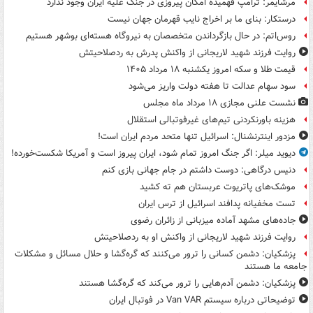
مرشایمر: ترامپ فهمیده امکان پیروزی در جنگ علیه ایران وجود ندارد
درستکار: بنای ما بر اخراج نایب قهرمان جهان نیست
روس‌اتم: در حال بازگرداندن متخصصان به نیروگاه هسته‌ای بوشهر هستیم
روایت فرزند شهید لاریجانی از واکنش پدرش به ردصلاحیتش
قیمت طلا و سکه امروز یکشنبه ۱۸ مرداد ۱۴۰۵
سود سهام عدالت تا هفته دولت واریز می‌شود
نشست علنی مجازی ۱۸ مرداد ماه مجلس
هزینه باورنکردنی تیم‌های غیرفوتبالی استقلال
مزدور اینترنشنال: اسرائیل تنها متحد مردم ایران است!
دیوید میلر: اگر جنگ امروز تمام شود، ایران پیروز است و آمریکا شکست‌خورده!
دنیس درگاهی: دوست داشتم در جام جهانی بازی کنم
موشک‌های پاتریوت عربستان هم ته‌ کشید
تست مخفیانه پدافند اسرائیل از ترس ایران
جاده‌های مشهد آماده میزبانی از زائران رضوی
روایت فرزند شهید لاریجانی از واکنش او به ردصلاحیتش
پزشکیان: دشمن کسانی را ترور می‌کنند که گره‌گشا و حلال مسائل و مشکلات
جامعه ما هستند
پزشکیان: دشمن آدم‌هایی را ترور می‌کند که گره‌گشا هستند
توضیحاتی درباره سیستم Van VAR در فوتبال ایران