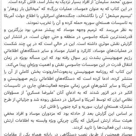
سوري "محمد سليمان" از افراد بسيار نزديک به بشار اسد، فاش کرده است.
در اين کتاب که به عنوان «موساد، عمليات بزرگ» که "ميخائيل بار زوهار" و
"نيسيم ميشعل" آن را نگاشته‌اند، جنگنده‌هاي اسرائيلي با اطلاع دولت آمريکا
به تاسيسات هسته‌اي سوريه حمله کرده و آن را تخريب نمودند.
به نظر مي‌رسد که ترميم وجهه موساد که پيشتر مدعي بود بزرگترين و
قدرتمندترين شبکه جاسوسي در منطقه و حتي جهان است، در انتشار اين
گزارش نقش موثري داشته است. اين در حالي است که در پي چند شکست
در عمليات‌هاي موساد، کارکرد و اعتبار موساد و ساير دستگاه‌هاي اطلاعاتي
رژيم صهيونيستي بشدت زير سوال رفته بود که اين مسأله بويژه در زمان
انتقال قدرت در اين موسسات جاسوسي نقش و اهميت ويژه‌اي پيدا مي‌کند.
اين کتاب که روزنامه صهيونيستي يديعوت‌آحارونوت بخش کاملي از آن را
منتشر کرده، ادعا کرده است که دستگاه‌هاي اطلاعاتي رژيم صهيونيستي و
آمريکا و ساير کشورهاي غربي زماني متوجه فعاليت‌هاي جاري در تاسيسات
الکبر در دير الزور شدند که به ادعاي آنان "عليرضا عسکري" از مسؤولان
نظامي ايران که توسط آمريکا و اسرائيل در دمشق ربوده شد و جزئياتي از طرح
مشترک هسته‌اي ايران، سوريه و کره جنوبي را فاش کرد.
بر اساس اين گزارش بعد از حادثه بود که مزدوران موساد و افراد مخفي
هيئت ستاد ارتش اسرائيل که يگان چريکي ويژه وابسته به اطلاعات ارتش
بودند، اين فعاليت‌ها را تاييد کردند.
موساد همچنين از طريق نصب دستگاهي در رايانه همراه يکي از مقامات