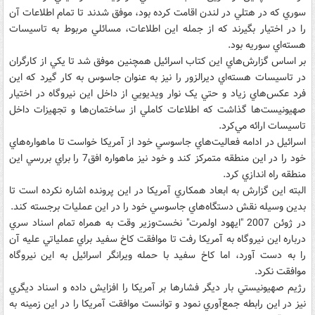
سوري که در هتلي در لندن اقامت کرده بود، موفق شدند تا تمام اطلاعات آن
را در اختيار بگيرند که از جمله اين اطلاعات، مسائلي مربوط به تاسيسات
هسته‌اي سوريه بود.
بر اساس گزارش‌هاي اين کتاب اسرائيل همچنين موفق شد تا يکي از کارگران
در تاسيسات هسته‌اي ديرالزور را نيز به عنوان جاسوس به کار گيرد که اين
فرد عکس‌هاي زياد و حتي يک نوار ويديويي از داخل اين نيروگاه در اختيار
صهيونيست‌ها گذاشت که اطلاعات کاملي از ساختمان‌ها و تجهيزات داخل
تاسيسات ارائه مي‌کرد.
اسرائيل در ادامه فعاليت‌هاي جاسوسي خود از آمريکا خواست تا ماهواره‌هاي
خود را در اين منطقه متمرکز کند و خود نيز ماهواره افق7 را براي بررسي اين
منطقه راه اندازي کرد.
البته اين گزارش به ابعاد همکاري آمريکا در اين پرونده اشاره نکرده است تا
بدين وسيله نقش دستگاه‌هاي جاسوسي خود را در اين عمليات برجسته کند.
در ژوئن 2007 "ايهود اولمرت" نخست‌وزير وقت به همراه تمام اسناد سري
درباره اين نيروگاه به آمريکا رفت تا موافقت کاخ سفيد براي عملياتي عليه آن
را به دست آورد، اما کاخ سفيد با حمله ويرانگر اسرائيل به اين نيروگاه
موافقت نکرد.
رژيم صهيونيستي بار ديگر فشارها بر آمريکا را افزايش داده و اسناد ديگري
نيز در اين رابطه جمع‌آوري نمود و توانست موافقت آمريکا را در اين زمينه به