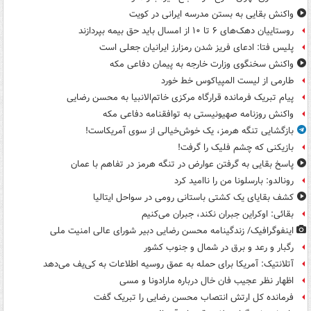
واکنش بقایی به بستن مدرسه ایرانی در کویت
روستاییان دهک‌های ۶ تا ۱۰ از امسال باید حق بیمه بپردازند
پلیس فتا: ادعای فریز شدن رمزارز ایرانیان جعلی است
واکنش سخنگوی وزارت خارجه به پیمان دفاعی مکه
طارمی از لیست المپیاکوس خط خورد
پیام تبریک فرمانده قرارگاه مرکزی خاتم‌الانبیا به محسن رضایی
واکنش روزنامه صهیونیستی به توافقنامه دفاعی مکه
بازگشایی تنگه هرمز، یک خوش‌خیالی از سوی آمریکاست!
بازیکنی که چشم فلیک را گرفت!
پاسخ بقایی به گرفتن عوارض در تنگه هرمز در تفاهم با عمان
رونالدو: بارسلونا من را ناامید کرد
کشف بقایای یک کشتی باستانی رومی در سواحل ایتالیا
بقائی: اوکراین جبران نکند، جبران می‌کنیم
اینفوگرافیک/ زندگینامه محسن رضایی دبیر شورای عالی امنیت‌ ملی
رگبار و رعد و برق در شمال و جنوب کشور
آتلانتیک: آمریکا برای حمله به عمق روسیه اطلاعات به کی‌یف می‌دهد
اظهار نظر عجیب فان خال درباره مارادونا و مسی
فرمانده کل ارتش انتصاب محسن رضایی را تبریک گفت