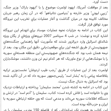
دست آورد.
بعد از موافقت آمريکا، ايهود اولمرت موضوع را با "ايهود باراک" وزير جنگ،
"زيپي ليوني" وزير خارجه و "بنيامين نتانياهو" که در آن زمان رهبر جريان
مخالف کابينه بود در ميان گذاشت و آغاز عمليات براي تخريب اين نيروگاه
مورد توافق قرار گرفت.
اين کتاب در ادامه به جزئيات نحوه عمليات موساد براي انهدام اين نيروگاه
اشاره کرده و نوشت: در شب 4 سپتامبر 2007 نيروهاي ويژه‌اي از يگان ويژه
شالداق اسرائيل وارد ديرالزور شدند که مأموريت آنها راهنمايي جنگنده‌هاي
صهيونيستي از طريق اشعه ليزر براي موقعيت‌يابي دقيق اين مکان بود، بعد از
نيمه همان شب بود که جنگنده‌هاي صهيونيستي اين منطقه هسته‌اي سوريه
را با موشک‌هايي از نوع ماوريک که هر کدام نيم تن وزن داشتند، موشک‌باران
کردند.
اولمرت بعد از اين عمليات از طريق "رجب طيب اردوغان" نخست‌وزير ترکيه
بلافاصله پيامي را به "بشار اسد" رئيس‌جمهور سوريه داد که در آن تأکيد شده
بود که اسرائيل به دنبال جنگ نيست.
اين کتاب در ادامه به کشته شدن "محمد سليمان" پرداخته و ارتباطات نزديک
وي با خانواده اسد را فاش کرده است؛ کتاب، سليمان را "آدم اسد" در ارتش و
دستگاه اطلاعات سوريه مي‌داند و مدعي است که وي حلقه ارتباطي سوريه با
ايران و حزب‌الله بوده است.
اين کتاب به هويت تک تيراندازاني که از فاصله 150 متري، سليمان را در