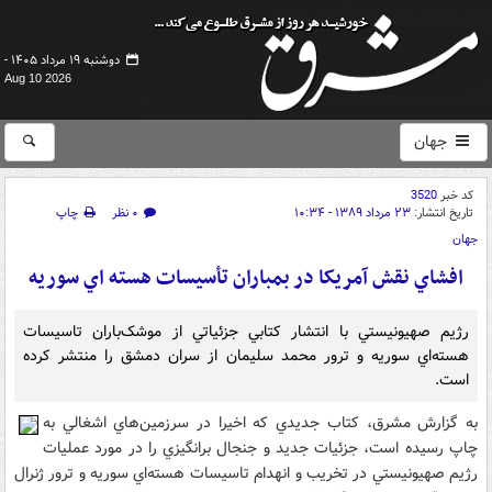
دوشنبه ۱۹ مرداد ۱۴۰۵ -
Aug 10 2026
جهان
کد خبر
3520
تاریخ انتشار:
۲۳ مرداد ۱۳۸۹ - ۱۰:۳۴
۰ نظر
چاپ
جهان
افشاي نقش آمريکا در بمباران تأسيسات هسته اي سوريه
رژيم صهيونيستي با انتشار کتابي جزئياتي از موشک‌باران تاسيسات
هسته‌اي سوريه و ترور محمد سليمان از سران دمشق را منتشر کرده
است.
به گزارش مشرق، کتاب جديدي که اخيرا در سرزمين‌هاي اشغالي به
چاپ رسيده است، جزئيات جديد و جنجال برانگيزي را در مورد عمليات
رژيم صهيونيستي در تخريب و انهدام تاسيسات هسته‌اي سوريه و ترور ژنرال