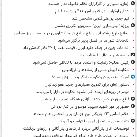
اژه‌ای: بسیاری از کارگزاران نظام تکلیف‌مدار هستند
ادعای اوکراین: دو لانچر اس-۴۰۰ را زدیم+ فیلم
تیم جدید پورعلی‌گنجی مشخص شد
پروژه "لیبی‌سازی ایران" سناریوی تکراری دشمن
اصلاح طرح پشتیبانی و رفع موانع تولید کشاورزی در جلسه امروز مجلس
انتخابات شوراها در فصل پاییز برگزار می‌شود
اقدامات چین در جنگ علیه ایران، قیمت نفت را ۳۰ دلار کاهش داد
جلسه شورای عالی قوه قضاییه
رئیس عدلیه: رضایت و اعتماد مردم با لفاظی حاصل نمی‌شود
شکایت لیونل مسی از رسانه‌های آرژانتینی
آمریکا متحدی دروغگو، حیله‌گر و بی ارزش است!
دستور اژه‌ای برای تدوین معیارهای جدید عفو زندانیان
مردم در روزهای آینده آثار تشدید نظارت بر بازار را می‌بینند
قطع برق در کمپ کشتی آزادی هنگام تمرین ملی‌پوشان
حضور پر مهر شهید سپهبد موسوی در کنار نوه‌اش
اعلام اسامی ۲۳ بازیکن تیم جوانان برای انتخابی جام ملت‌ها
کنایه بقایی به تقابل ایران با ترامپ و آمریک
توضیحات اتاق بازرگانی درباره کارت‌های بازرگانی و ارزهای برنگشته
استانداری تهران: طرح طرد اتباع غیرمجاز متوقف نشده است