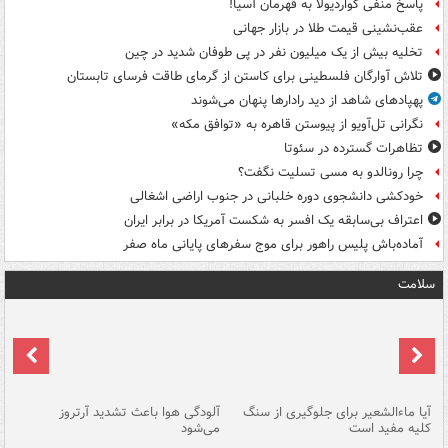
پاسخ منفی گواردیولا به قهرمان آسیا!
عقب‌نشینی قیمت طلا در بازار جهانی
تخلیه بیش از یک میلیون نفر در پی طوفان شدید در چین
تلاش آوارگان فلسطینی برای کاستن از گرمای طاقت فرسای تابستان
پهپادهای شاهد از دید رادارها پنهان می‌شوند
نگرانی تل‌آویو از پیوستن قاهره به «توافق مکه»
تظاهرات گسترده در سئوتا
چرا رونالدو به مسی تسلیت نگفت؟
خودکشی دانشجوی دوره خلبانی در جنوب اراضی اشغالی
اعتراف بی‌سابقه یک افسر به شکست آمریکا در برابر ایران
آماده‌باش پلیس راهور برای موج سفرهای پایانی ماه صفر
سلامت
آیا ماءالشعیر برای جلوگیری از سنگ
آلودگی هوا باعث تشدید آرتروز
حذ
کلیه مفید است
می‌شود
کل