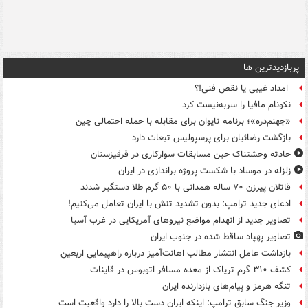
پربازدیدترین ها
امداد غیبی یا نقص فنی!؟
نکونام مافیا را سربه‌نیست کرد
«جهنم‌دره»؛ برنامه تایوان برای مقابله با حمله احتمالی چین
بازگشت رضائیان برای پرسپولیس تبعات دارد
حادثه وحشتناک حین مسابقات سوارکاری در قرقیزستان
زلزله در موساد با شکست پروژه براندازی در ایران
قاتلان پیرزن ۷۰ ساله همدانی با ۵۰ گرم طلا دستگیر شدند
ادعای جدید ترامپ: بدون تشدید تنش با ایران تعامل می‌کنیم!
تصاویر جدید از انهدام مواضع نیروهای آمریکایی در غرب آسیا
تصاویر پهپاد ساقط شده در جنوب ایران
بازداشت عامل انتشار مطالب اهانت‌آمیز درباره راهپیمایی اربعین
کشف ۳۱۰ گرم تریاک از معده مسافر اتوبوس در قاینات
تنگه هرمز و پیام‌های بازدارنده ایران
وزیر جنگ سابق ترامپ: اینکه ایران دست بالا را دارد واقعیت است