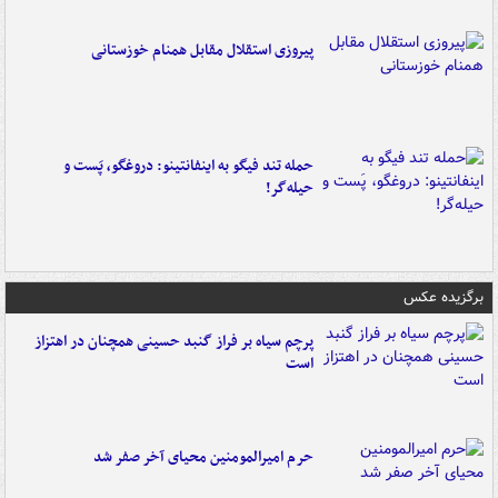
پیروزی استقلال مقابل همنام خوزستانی
حمله تند فیگو به اینفانتینو: دروغگو، پَست‌ و
حیله‌گر!
برگزیده عکس
پرچم سیاه بر فراز گنبد حسینی همچنان در اهتزاز
است
حرم امیرالمومنین محیای آخر صفر شد