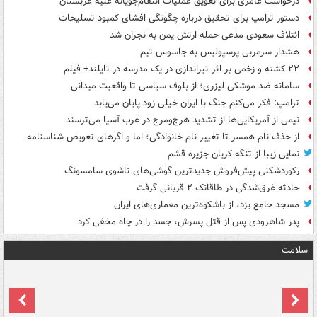
درخواست عامری برای تعویق عملیات انتقام‌جویانه علیه عربستان
دستور ترامپ برای تحقیق درباره چگونگی افشای کمبود تسلیحات
ائتلاف سعودی مدعی حمله ارتش یمن به نجران شد
هشدار سرمربی پرسپولیس به جاسوس تیم
۲۲ کشته و زخمی بر اثر تیراندازی در یک مدرسه در تایلند+ فیلم
سامانه ضد موشکی لیزری؛ از بلوف سیاسی تا واقعیت میدانی
ترامپ: فکر می‌کنم جنگ با ایران خیلی زود پایان می‌یابد
نیمی از آمریکایی‌ها از تشدید هرج‌ومرج در غرب آسیا می‌ترسند
از حذف نام همسر تا تغییر نام خانوادگی؛ اما و اگرهای تعویض شناسنامه
نمایی زیبا از تنگه کریان جزیره قشم
رکوردشکنی پیش‌فروش جدیدترین گوشی‌های تاشوی سامسونگ
حادثه غرق‌شدگی در طاقانک ۲ قربانی گرفت
مسجد جامع یزد، از باشکوه‌ترین معماری‌های ایران
پدر شاهرودی پس از قتل پسرش، جسد را در چاه مخفی کرد
سلامت
ت