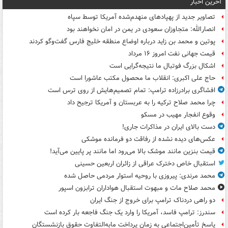
آخرین اخبار
تصاویر جدید از پهپادهای منهدم‌شده آمریکا توسط سپاه
انصارالله: متجاوزان سعودی در یمن در امان نخواهند بود
پوتین و محمد بن زاید درباره اوضاع منطقه خلیج فارس گفت‌وگو کردند
قیمت جهانی نفت امروز ۱۶ مرداد
اشکال بزرگ فوتبال ما نتیجه‌گرایی است
حاج علی اکبری: انقلاب ما محصول مکتب عاشورا است
افشاگری برادرزاده ترامپ: تمام تصمیم‌هایش از روی ترس است
چرا محمد صلاح ترکیه را به عربستان و آمریکا ترجیح داد
وقوع انفجار مهیب در مسکو
دست بالای ایران در مذاکرات جاری!
عکس‌های دیده نشده از رفاقت دو فرمانده‌ موشکی
قیمت بنزین مانند موشک بالا می‌رود اما مانند پر پایین می‌آید!
استقبال خاص دخترک عراقی از زائران اربعین حسینی
محمد مرندی: پیروزی با روحیه استوار مردمی حاصل شده
محمد صلاح مات و مبهوت استقبال هواداران ترابزون اسپور
دو راهی دردناک ترامپ برای خروج از جنگ ایران
سندرز: ترامپ فاسد، آمریکا را وارد یک جنگ فاجعه بار کرده است
پاسخ تأمین‌اجتماعی به زمان پرداخت مابه‌التفاوت حقوق بازنشستگان