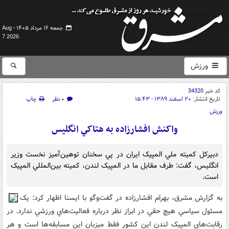
جمعه ۱۶ مرداد ۱۴۰۵ -
Aug
7 2026
ورزش
کد خبر
34320
تاریخ انتشار:
۲۰ اسفند ۱۳۸۹ - ۱۵:۴۳
۰ نظر
چاپ
ورزش
واکنش افشارزاده به هتاکي انگليس
دبيرکل کميته ملي المپيک ايران در پي سخنان توهين‌آميز نخست وزير
انگليس، گفت: طرف مقابل ما در المپيک لندن، کميته بين‌المللي المپيک
است.
به گزارش مشرق، بهرام افشارزاده در گفت‌وگو با ايسنا اظهار کرد: يک
مسئول سياسي هيچ حقي در ابراز نظر درباره فعاليت‌هاي ورزشي ندارد. در
رقابت‌هاي المپيک لندن اين کشور فقط ميزبان اين مسابقه‌ها است و هر