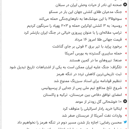
صحنه ای نادر از حیات وحش ایران در سبلان
جنگ مدعیان طلای کشتی جهان این بار در مسکو
سوخو۳۵ با این موشک‌ها به ناوهای‌جنگی حمله می‌کند
روسیه: به ۳ کشتی اوکراین حمله و ۲۰۳ پهپاد را سرنگون کردیم
ترامپ مقاله‌ای را با عنوان پیروزی خیالی در جنگ ایران بازنشر کرد
قیمت جهانی طلا امروز ۱۶ مرداد
برخورد پراید با تیر برق ۲ فوتی بر جای گذاشت
حمله سایبری گسترده به بورس آمریکا
صنعا: نیروهای ما در کمین‌ هستند
تلگراف: جنگ علیه ایران ممکن است به یکی از اشتباهات تاریخ تبدیل شود
ثبت تاریخی‌ترین کاهش تردد در تنگه هرمز
تنظیم قولنامه برای اسناد سبزرنگ ممنوع شد
شروع تلخ مدافع تیم ملی پس از جدایی از پرسپولیس
امضای توافق دفاعی بین عربستان، ترکیه و پاکستان
۱۰ خوشحالی گل زودتر از موعد
ایتالیا خرید رادار اسرائیلی را متوقف کرد
واردات نفت آمریکا از عربستان صفر شد
محسن رضایی: اجازه باز شدن مسیر دوم در تنگه هرمز را نخواهیم داد