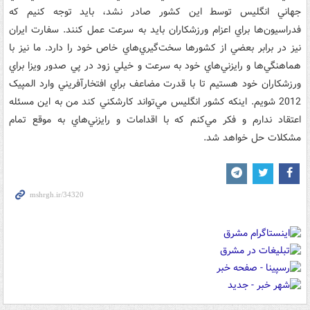
جهاني انگليس توسط اين کشور صادر نشد، بايد توجه کنيم که
فدراسيون‌ها براي اعزام ورزشکاران بايد به سرعت عمل کنند. سفارت ايران
نيز در برابر بعضي از کشورها سخت‌گيري‌هاي خاص خود را دارد. ما نيز با
هماهنگي‌ها و رايزني‌هاي خود به سرعت و خيلي زود در پي صدور ويزا براي
ورزشکاران خود هستيم تا با قدرت مضاعف براي افتخار‌آفريني وارد المپيک
2012 شويم. اينکه کشور انگليس مي‌تواند کارشکني کند من به اين مسئله
اعتقاد ندارم و فکر مي‌کنم که با اقدامات و رايزني‌هاي به موقع تمام
مشکلات حل خواهد شد.