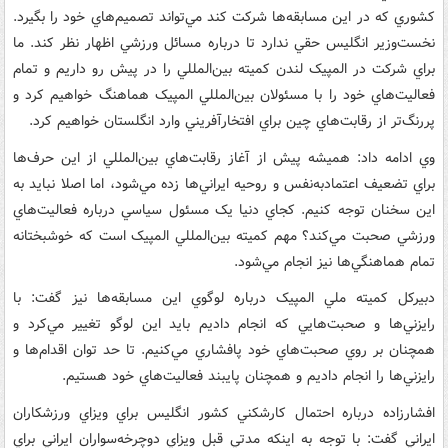
کشوري که در اين مسابقه‌ها شرکت کند مي‌تواند تصميم‌هاي خود را بگيرد.
نخست‌وزير انگليس حقي ندارد تا درباره مسائل ورزشي اظهار نظر کند. ما
براي شرکت در المپيک لندن کميته بين‌المللي را در پيش رو داريم و تمام
فعاليت‌هاي خود را با مسئولان بين‌المللي المپيک هماهنگ خواهيم کرد و
پررنگ‌تر از رقابت‌هاي چين براي افتخارآفريني وارد انگلستان خواهيم کرد.
وي ادامه داد: هميشه پيش از آغاز رقابت‌هاي بين‌المللي از اين حرف‌ها
براي تضعيف اعتماد‌به‌نفس و روحيه ايراني‌ها زده مي‌شود، اما اصلا نبايد به
اين سخنان توجه کنيم. کجاي دنيا يک مسئول سياسي درباره فعاليت‌هاي
ورزشي صحبت مي‌کند؟ مهم کميته بين‌المللي المپيک است که خوشبختانه
تمام هماهنگي‌ها نيز انجام مي‌شود.
دبيرکل کميته ملي المپيک درباره لوگوي اين مسابقه‌ها نيز گفت: با
رايزني‌ها و صحبت‌هايي که انجام داديم بايد اين لوگو تغيير مي‌کرد و
همچنان بر روي صحبت‌هاي خود پافشاري مي‌کنيم. تا حد توان اقدام‌ها و
رايزني‌ها را انجام داديم و همچنان پايبند فعاليت‌هاي خود هستيم.
افشارزاده درباره احتمال کارشکني کشور انگليس براي ويزاي ورزشکاران
ايراني گفت: با توجه به اينکه مدتي قبل ويزاي دوچرخه‌سواران ايراني براي