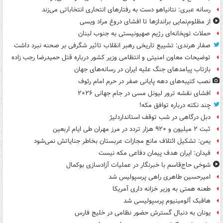
رسانه عبری: نتانیاهو دست به رفتارهای انتحاری انتخاباتی می‌زند
از مظلوم‌نمایی براندازها تا افشای دروغ مراد ویسی
حملات توپخانه‌ای رژیم صهیونیستی به جنوب لبنان
صفار هرندی: تشییع تاریخی رهبر انقلاب تاثیر شگرفی بر صحنه نبرد داشت
توضیحات معاون امنیتی و انتظامی وزیر کشور درباره قتل حمیدرضا رجب زاده
بازتاب پیامدهای جنگ علیه ایران در رسانه‌های جهان
نصب کتیبه‌های دهه پایانی صفر در حرم امام رئوف
افشای نقشه ترور لیونل مسی در جام جهانی ۲۰۲۶
چند نکته درباره توافق مکه!
دبل درگاهی در شب توقف استانداردلیژ
ثبت ۲ میلیون و ۹۲۰ هزار تردد در مرز مهران طی ایام اربعین
یمن: تشکیل ائتلاف مانع مجازات عربستان بخاطر جنایاتش نمی‌شود
فیدان: ایران هدف پیمان دفاعی مکه نیست
شوخی حاج‌قاسم با خبرنگار در عملیات آزادسازی بوکمال
امیرحسین طاهری راهی پرسپولیس شد
طعنه همتی به وزیر خزانه داری آمریکا
هافبک آلومینیوم پرسپولیسی شد
یونان به دنبال گسترش حضور نظامی در خلیج فارس