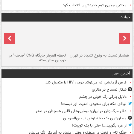
مجتبی جباری تیم جدیدش را انتخاب کرد
حوادث
ای
هشدار نسبت به وفوع تندباد در تهران
لحظه انفجار جایگاه CNG "صحنه" در
دس
دوربین مداربسته
ات
آخرین اخبار
قرص آزمایشی که می‌تواند درمان HIV را متحول کند
شکار تمساح در مالزی
دلایل پارگی رگ خونی در چشم
توافق مکه برای سعودی امنیت آور نیست!
علل مرگ زنان در ایران؛ بیماری‌های قلبی همچنان در صدر
میدان‌داری یک دهه نودی در بین‌الحرمین
از غزه بگویید...! حتی با یک توییت!
جنگ تاج و تخت در منطقه؛ وقتی اعتماد به آمریکا رنگ می‌بازد