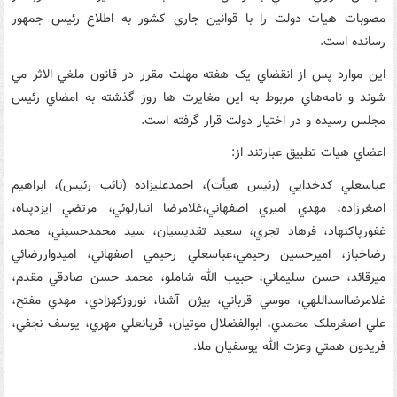
مصوبات هيات دولت را با قوانين جاري کشور به اطلاع رئيس جمهور
رسانده است.
اين موارد پس از انقضاي يک هفته مهلت مقرر در قانون ملغي الاثر مي
شوند و نامه‌هاي مربوط به اين مغايرت ها روز گذشته به امضاي رئيس
مجلس رسيده و در اختيار دولت قرار گرفته است.
اعضاي هيات تطبيق عبارتند از:
عباسعلي کدخدايي (رئيس هيأت)، احمدعليزاده (نائب رئيس)، ابراهيم
اصغرزاده، مهدي اميري اصفهاني،غلامرضا انبارلوئي، مرتضي ايزدپناه،
غفورپاکنهاد، فرهاد تجري، سعيد تقديسيان، سيد محمدحسيني، محمد
رضاخباز، اميرحسين رحيمي،عباسعلي رحيمي اصفهاني، اميدواررضائي
ميرقائد، حسن سليماني، حبيب الله شاملو، محمد حسن صادقي مقدم،
غلامرضااسداللهي، موسي قرباني، بيژن آشنا، نوروزکهزادي، مهدي مفتح،
علي اصغرملک محمدي، ابوالفضلال موتيان، قربانعلي مهري، يوسف نجفي،
فريدون همتي وعزت الله يوسفيان ملا.