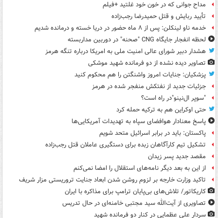
مداح جوانی که در خون خود غلتید +فیلم
تأیید ربایش و قتل حمیدرضا رجب‌زاده
خدمه ناو لینکلن: پس از ۸ ماه حضور در دریا خسته و درمانده‌ شدیم
لحظه انفجار جایگاه CNG "صحنه" در دوربین مداربسته
هشدار دبیر شورای عالی امنیت ملی به امریکا درباره تنگه هرمز
تصاویر دیده‌ نشده از دو فرمانده شهید موشکی
پزشکیان: جنایات امروز واشنگتن را هم محکوم کنید
جزئیات جدید از نفتکش منفجر شده در هرمز
"سوپر ال‌نینو"در راه است؟
حتی اوکراین هم به ترکیه حمله کرد
پاسخ معنادار هوافضای سپاه به تهدیدات آمریکایی‌ها
پاکستان: باید در برابر اسرائیل متحد شویم
تشکیل تیم کارآگاهان زبده برای دستگیری عاملان قتل رجب‌زاده
مقصد جدید پسر زیدان
از این به بعد دیگر نامه‌های استقلال را امضا نمی‌کنم
تاکید وزارت خارجه بر لزوم روشن شدن ابعاد جنایت تروریستی مزار شریف
کاریکاتور/ تلاش‌های بی‌پایان ترامپ برای مذاکره با ایران
تصاویری از آیت‌الله سید مجتبی خامنه‌ای در حال تدریس
سردار علی عظمایی در کنار دو فرمانده شهید