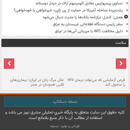
تساوی پرسپولیس مقابل الومینیوم اراک در دیدار دوستانه
پشت‌پرده مداخله آمریکا در حمایت از یِن ژاپن؛ خیرخواهی یا خودخواهی؟
همتی: کنترل ترازنامه بانک‌ها با جدیت دنبال می‌شود
سفر رئیس دستگاه اطلاعاتی عربستان به عراق
دلیل مخالفت AFC با میزبانی آبی‌ها در عراق
سلامت
ر
قرص آزمایشی که می‌تواند درمان HIV
علل مرگ زنان در ایران؛ بیماری‌های
تن
را متحول کند
قلبی همچنان در صدر
طب
نسخه دسکتاپ
کليه حقوق اين سايت متعلق به پایگاه خبري-تحليلي مشرق نيوز می باشد و
استفاده از مطالب آن با ذکر منبع بلامانع است.
طراحی و تولید: نستوه