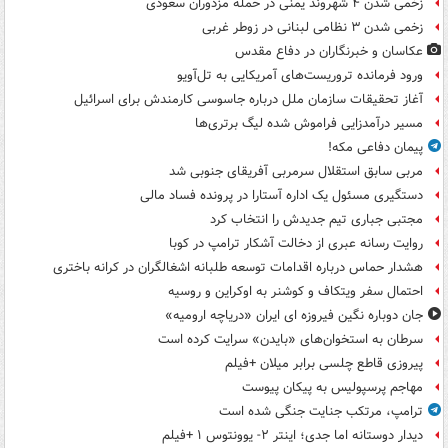
زخمی شدن ۴ شهروند یمنی در حمله مزدوران سعودی
زخمی شدن ۳ نظامی لبنانی در زوطر غربی
عکاسان و خبرنگاران در دفاع مقدس
ورود فرمانده تروریست‌های آمریکایی به تل‌آویو
آغاز تحقیقات سازمان ملل درباره جاسوسی کارمندش برای اسرائیل
مسیر درآمدزایی فراموش شده لیگ برتری‌ها
پیمان دفاعی مکه!
مربی سابق استقلال سرمربی آفریقای جنوبی شد
دستگیری مسئول یک اداره آستارا در پرونده فساد مالی
مجتبی جباری تیم جدیدش را انتخاب کرد
روایت رسانه عبری از دخالت آشکار ترامپ در کوبا
هشدار حماس درباره اقدامات توسعه طلبانه اشغالگران در کرانه باختری
احتمال سفر ویتکاف و کوشنر به اوکراین و روسیه
جان دوباره نگین فیروزه ای ایران «دریاچه ارومیه»
سرطان به استخوان‌های «بایدن» سرایت کرده است
پیروزی قاطع چلسی برابر میلان +فیلم
مهاجم پرسپولیس به پیکان پیوست
ترامپ، مرتکب جنایت جنگی شده است
دیدار دوستانه اما جدی؛ اینتر ۲- یوونتوس ۱ +فیلم