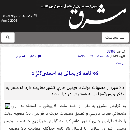
یکشنبه ۱۸ مرداد ۱۴۰۵ -
Aug 9 2026
سیاست
کد خبر
33398
تاریخ انتشار:
۱۵ اسفند ۱۳۸۹ - ۱۸:۲۰
۰ نظر
چاپ
سیاست
36 نامه لاريجاني به احمدي?نژاد
36 مورد از مصوبات دولت با قوانين جاري کشور مغايرت دارد که منجر به
تذکر رئيس?مجلس به همتايش در دولت شد.
يه گزارش مشرق به نقل از خانه ملت، لاريجاني با استناد به آراي
مقدماتي هيات بررسي و تطبيق مصوبات دولت با قوانين، 36 مصوبه دولت
را خلاف قوانين جاري کشور اعلام کرد. به گزارش خبرگزاري خانه ملت رئيس
مجلس شوراي اسلامي با ارسال 36 نامه جداگانه مغايرت 36 مصوبه از