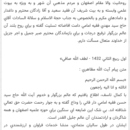
روحانيت والا مقام اصفهان و مردم مذهبي آن شهر و به ويژه به بيوت
علمي وابسته و به بيت شريف آن فقيد سعيد و آقا زادگان محترم و داغدار
و دامادهاي مکرم و بالخصوص به جناب حجة الاسلام و سلالة السادات آقاي
حاج سيد مهدي فقيه امامي دامت افاضاته تسليت گفته و براي روح بلند آن
عالم بزرگوار ترفيع درجات و براي بازماندگان محترم صبر جميل و اجر جزيل
از خداوند متعال مسألت دارم.
اول ربيع الثاني 1432 - لطف الله صافي»
متن پيام آيت الله مظاهري :
«بسم الله الرحمن الرحيم
انالله و انا اليه راجعون
با کمال تاسف، اطلاع يافتيم که عالم بزرگوار و خدوم آيت الله حاج سيد
حسن فقيه امامي دار فاني را وداع گفته و به جوار رحمت حضرت حق تعالي
شتافته اند. بي شک اين ضايعه اي سنگين براي حوزه علميه اصفهان و همه
شاگردان و ارادتمندان آن عالم جليل القدر است.
ايشان در طول ساليان متمادي، منشا خدمات فراوان و ارزشمندي در