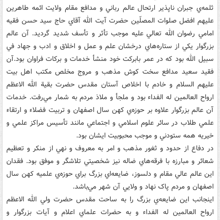
ثلمه‌ي جبران ناپذير ارتحال عالم رباني و مدافع مقام ولايت ائمه طاهرين
عليهم افضل صلوات المصلّين حضرت آيت الله آقاي حاج سيد حسن فقيه
امامي رضوان الله تعالي عليه موجب تأثر و تأسف شديد گرديد. آن عالم
بزرگوار يکي از ستاره‌هاي درخشان علم و عمل و اخلاق و ادب و جهاد في
سبيل الله بود که در عمر بابرکت خود منشأ خدمات و برکات فراوان بود.آن
فقيد سعيد مدافع سخت کوش مذهب و مروج مخلص مکتب اهل بيت
عليهم السلام و خادم با اخلاص آستان مقدس حضرت بقية الله الاعظم
ارواح العالمين له الفداء بود و ملجأ و ملاذ مردم به شمار مي‌رفت. خدمات
آن عالم بزرگوار علاوه بر حوزه‌ي کهن سال اصفهان و تربيت فضلاء و ارتقاء
علمي طلاب در سائر علوم اسلامي و اجتماعي مانند تأسيس مراکز علمي و
خيريه همه ستودني و موجب محبوبيت ايشان بود.
در دفاع از حدود و ثغور مذهب و امر به معروف و نهي از منکر و تعظيم
شعائر و مبارزه با فرقه‌هاي ضاله نيز شخصيتي تلاشگر و موفق بود. فقدان
اين عالم عالي مقام و دلسوز، ضايعه‌اي بزرگ براي حوزه‌ي علميه کهن سال
اصفهان و مردم پاک نهاد و ولايي آن شهر مي‌باشد.
اينجانب اين ضايعه‌ي بزرگ را به ساحت مقدس حضرت ولي الله الاعظم
ارواح العالمين له الفداء و به حضرات علماي اعلام و آيات بزرگوار و