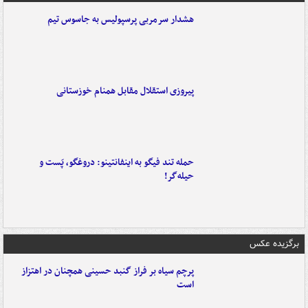
هشدار سرمربی پرسپولیس به جاسوس تیم
پیروزی استقلال مقابل همنام خوزستانی
حمله تند فیگو به اینفانتینو: دروغگو، پَست‌ و
حیله‌گر!
برگزیده عکس
پرچم سیاه بر فراز گنبد حسینی همچنان در اهتزاز
است