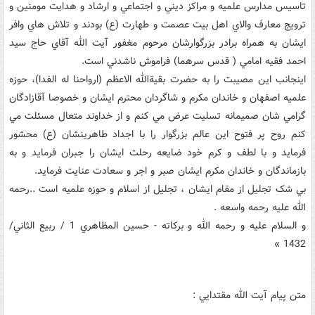
تاسيس مدارس علميه و مراکز ديني و اجتماعي و ارشاد و هدايت مومنين و
ترويج معارف والاي اهل بيت عصمت و طهارت (ع) بودند و تلاش هاي وافر
ايشان به همراه برادر بزرگوارشان مرحوم مغفور آيت الله آقاي حاج سيد
احمد فقيه امامي ( قدس سرهما) فراموش ناشدني است.
اينجانب اين مصيبت را به حضرت بقية‌الله الاعظم (ارواحنا له الفدا)، حوزه
علميه اصفهان و خاندان مکرم و شاگردان محترم ايشان و خصوصا آقازادگان
گرامي شان صميمانه تسليت عرض مي کنم و از خداوند متعال مسئلت مي
کنم روح پر فتوح اين عالم بزرگوار را با اجداد طاهرينشان (ع) محشور
فرمايد و با لطف و کرم خود ضايعه رحلت ايشان را جبران فرمايد و به
بازماندگان و خاندان مکرم ايشان صبر و اجر و سعادت عنايت فرمايد.
بي شک تجليل از مقام ايشان ، تجليل از اسلام و حوزه علميه است ..رحمه
الله عليه رحمه واسعه .
و السلام عليه و رحمه الله و برکاته - حسين المظاهري 1 / ربيع الثاني/
1432 »
متن پيام آيت الله مقتدايي :