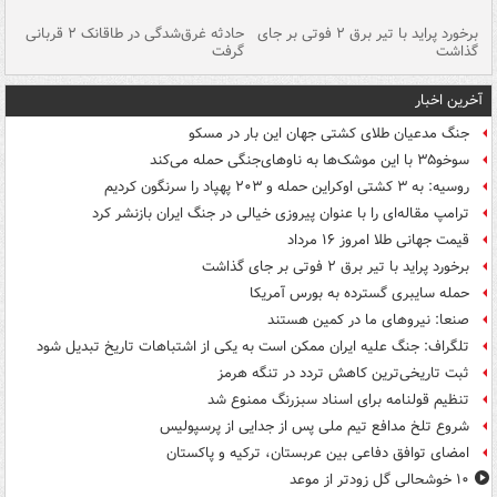
برخورد پراید با تیر برق ۲ فوتی بر جای
حادثه غرق‌شدگی در طاقانک ۲ قربانی
پد
گذاشت
گرفت
جس
آخرین اخبار
جنگ مدعیان طلای کشتی جهان این بار در مسکو
سوخو۳۵ با این موشک‌ها به ناوهای‌جنگی حمله می‌کند
روسیه: به ۳ کشتی اوکراین حمله و ۲۰۳ پهپاد را سرنگون کردیم
ترامپ مقاله‌ای را با عنوان پیروزی خیالی در جنگ ایران بازنشر کرد
قیمت جهانی طلا امروز ۱۶ مرداد
برخورد پراید با تیر برق ۲ فوتی بر جای گذاشت
حمله سایبری گسترده به بورس آمریکا
صنعا: نیروهای ما در کمین‌ هستند
تلگراف: جنگ علیه ایران ممکن است به یکی از اشتباهات تاریخ تبدیل شود
ثبت تاریخی‌ترین کاهش تردد در تنگه هرمز
تنظیم قولنامه برای اسناد سبزرنگ ممنوع شد
شروع تلخ مدافع تیم ملی پس از جدایی از پرسپولیس
امضای توافق دفاعی بین عربستان، ترکیه و پاکستان
۱۰ خوشحالی گل زودتر از موعد