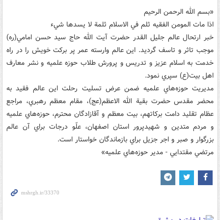
«بسم الله الرحمن الرحيم
اذا مات المومن الفقيه ثلم في الاسلام ثلمة لا يسدها شيء
خبر ارتحال عالم جليل القدر حضرت آيت الله حاج سيد حسن امامي‌(ره)
موجب تاثر و تاسف گرديد. اين عالم وارسته عمر پر برکت خويش را در راه
خدمت به اسلام عزيز و تدريس و پرورش طلاب حوزه علميه و نشر معارف
اهل بيت‌(ع) سپري نمود.
مديريت حوزه‌هاي علميه ضمن عرض تسليت رحلت اين عالم فقيد به
محضر مقدس حضرت بقية الله الاعظم‌(عج)، مقام معظم رهبري، مراجع
عظام تقليد دامت برکاتهم، بيت معظم و آقازادگان محترم، حوزه‌هاي علميه
و مردم متدين و شهيدپرور استان اصفهان، علّو درجات براي آن عالم
بزرگوار و صبر و اجر جزيل براي بازماندگان خواستار است.
مرتضي مقتدايي - مدير حوزه‌هاي علميه»