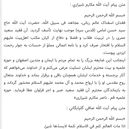
متن پيام آيت الله مکارم شيرازي :
«بسم الله الرحمن الرحيم
فقدان اسفناک عالم ربانى، مجاهد فى سبيل الله، حضرت آيت الله حاج
سيد حسن امامى (قدس سره) موجب نهايت تأسف گرديد. آن فقيد سعيد
عمرى را در تربيت طلاب و فضلا و دفاع از کيان مکتب اهل‌بيت عليهم
السلام با افتخار صرف کرد و با نامه اعمالى مملوّ از حسنات به جوار رحمت
ايزدى پيوست.
اينجانب اين ضايعه بزرگ را به تمام مردم با ايمان و متدين اصفهان و حوزه
علميه و بيت محترم ايشان تسليت عرض مى‌کنم و از خداوند مى‌خواهم که
آثار برجسته و خدمات ايشان همچنان باقى و برقرار بماند و خداوند متعال
روح مقدس او را با ارواح محمد و آل محمد عليهم السلام محشور گرداند و
به بازماندگان محترم آن فقيد سعيد صبر و اجر فراوان عطا فرمايد. حوزه
علميه قم ـ ناصر مکارم شيرازى»
متن پيام آيت الله صافي گلپايگاني :
«بسم الله الرحمن الرحيم
اذا مات العالم ثلم في الاسلام ثلمة لايسد‌ّها شيئ