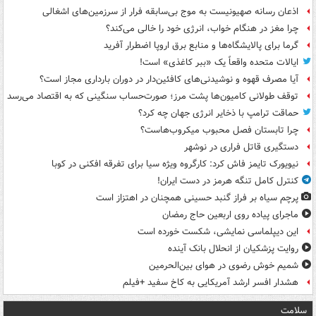
اذعان رسانه صهیونیست به موج بی‌سابقه فرار از سرزمین‌های اشغالی
چرا مغز در هنگام خواب، انرژی خود را خالی می‌کند؟
گرما برای پالایشگاه‌ها و منابع برق اروپا اضطرار آفرید
ایالات متحده واقعاً یک «ببر کاغذی» است!
آیا مصرف قهوه و نوشیدنی‌های کافئین‌دار در دوران بارداری مجاز است؟
توقف طولانی کامیون‌ها پشت مرز؛ صورت‌حساب سنگینی که به اقتصاد می‌رسد
حماقت ترامپ با ذخایر انرژی جهان چه کرد؟
چرا تابستان فصل محبوب میکروب‌هاست؟
دستگیری قاتل فراری در نوشهر
نیویورک تایمز فاش کرد: کارگروه ویژه سیا برای تفرقه افکنی در کوبا
کنترل کامل تنگه هرمز در دست ایران!
پرچم سیاه بر فراز گنبد حسینی همچنان در اهتزاز است
ماجرای پیاده روی اربعین حاج رمضان
این دیپلماسی نمایشی، شکست خورده است
روایت پزشکیان از انحلال بانک آینده
شمیم خوش رضوی در هوای بین‌الحرمین
هشدار افسر ارشد آمریکایی به کاخ سفید +فیلم
سلامت