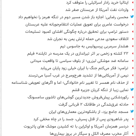
ایتالیا خرید رادار اسرائیلی را متوقف کرد
واردات نفت آمریکا از عربستان صفر شد
محسن رضایی: اجازه باز شدن مسیر دوم در تنگه هرمز را نخواهیم داد
درخواست عامری برای تعویق عملیات انتقام‌جویانه علیه عربستان
دستور ترامپ برای تحقیق درباره چگونگی افشای کمبود تسلیحات
ائتلاف سعودی مدعی حمله ارتش یمن به نجران شد
هشدار سرمربی پرسپولیس به جاسوس تیم
۲۲ کشته و زخمی بر اثر تیراندازی در یک مدرسه در تایلند+ فیلم
سامانه ضد موشکی لیزری؛ از بلوف سیاسی تا واقعیت میدانی
ترامپ: فکر می‌کنم جنگ با ایران خیلی زود پایان می‌یابد
نیمی از آمریکایی‌ها از تشدید هرج‌ومرج در غرب آسیا می‌ترسند
از حذف نام همسر تا تغییر نام خانوادگی؛ اما و اگرهای تعویض شناسنامه
نمایی زیبا از تنگه کریان جزیره قشم
رکوردشکنی پیش‌فروش جدیدترین گوشی‌های تاشوی سامسونگ
حادثه غرق‌شدگی در طاقانک ۲ قربانی گرفت
مسجد جامع یزد، از باشکوه‌ترین معماری‌های ایران
پدر شاهرودی پس از قتل پسرش، جسد را در چاه مخفی کرد
دردسر همزمان آمریکا و اوکراین با ته کشیدن موشک های پاتریوت
آثار مخرب مصرف الکل و سیگار در بروز بیماری‌ها