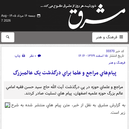
جمعه ۱۶ مرداد ۱۴۰۵ -
Aug
7 2026
فرهنگ و هنر
کد خبر
33370
تاریخ انتشار:
۱۵ اسفند ۱۳۸۹ - ۱۶:۱۶
۰ نظر
چاپ
فرهنگ و هنر
پيام‌هاي مراجع و علما براي درگذشت يک عالم‎بزرگ
مراجع و علماي حوزه در پي درگذشت آيت الله حاج سيد حسن فقيه امامي
عالم بزرگ حوزه علميه اصفهان، پيام هاي تسليت صادر کردند.
به گزارش مشرق به نقل از خبر، متن پيام هاي منتشر شده به شرح
زير است.