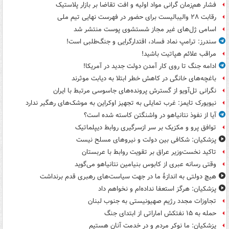
فشار هم‌زمان گرانی مواد اولیه و افت تقاضا بر بازار پلاستیک
رقابت ۲۸ والیبالیست برای حضور در فهرست نهایی تیم ملی
اسامی ژل‌های غیر مجاز شستشوی پوست منتشر شد
سندرز: ترامپ نماد فساد، اقتدارگرایی و جنگ‌طلبی است!
مراقب علائم هپاتیت باشید!
ادامه جنگ تا روی کار آمدن دولت جدید در آمریکا!
باغچه‌های خانگی در کاهش خطر ابتلا به دیابت موثرند
نگرانی تل‌آویو از گسترش پرونده‌های جاسوسی مرتبط با ایران
نیویورک تایمز: غرب تمایلی به تجهیز اوکراین به موشک‌های رهگیر ندارد
آیا از نفوذ نتانیاهو در واشنگتن کاسته شده است؟
توافق پرو و مکزیک بر سر ازسرگیری روابط دیپلماتیک
پزشکیان: شکافی بین دولت و نیروهای مسلح نیست
تاکید نخست‌وزیر عراق بر تقویت روابط با عربستان
وقتی رسانه عبری از کابوس بنیامین نتانیاهو می‌گوید
هیچ دولتی به اندازۀ ما در جهت سیاست‌های رهبری قدم برنداشت
پزشکیان: هرگز استعفا نداده‌ام و نخواهم داد
تجاوزات مجدد رژیم صهیونیستی به جنوب لبنان
حمله به ۱۵ نفتکش‌ اماراتی از ابتدای جنگ
پزشکیان: ما نوکر مردم و در خدمت آنان هستیم