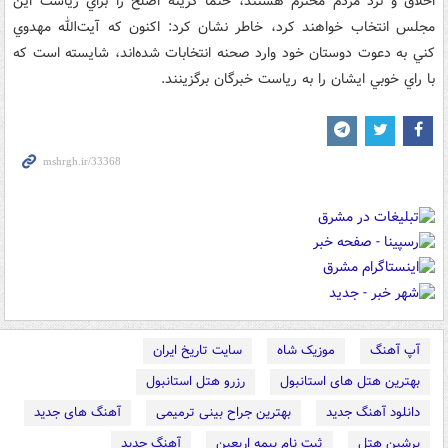
اخلاق و نزد مردم محترم هستند، حتما گزينه اصلح را براي رياست اين
مجلس انتخاب خواهند کرد، خاطر نشان کرد: اکنون که آيت‌الله مهدوي
کني به دعوت دوستان خود وارد صحنه انتخابات شده‌اند، شايسته است که
با راي خوبي ايشان را به رياست خبرگان برگزينند.
آپ آهنگ
موزیک شاه
سایت تاریخ ایران
بهترین هتل های استانبول
رزرو هتل استانبول
دانلود آهنگ جدید
بهترین جراح بینی ترمیمی
آهنگ های جدید
پرشین هتل
ثبت نام بیمه اربعین
آهنگ جدید