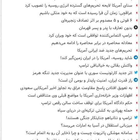
سنای آمریکا لایحه تحریم‌های گسترده انرژی روسیه را تصویب کرد
عراقچی: زمان آن فرا رسیده است که به خود متکی باشیم
۶ فوتی و ۵ مصدوم بر اثر تصادف زنجیره‌ای
بدون تعارف با پدر و پسر قهرمان
ترامپ التماس‌کننده توافقی است که خود ویران کرد
معادله محاصره در برابر محاصره را ادامه می‌دهیم
تحریم‌های جدید ضد ایرانی آمریکا
شاید روسیه، آمریکا را در ایران زمین‌گیر کند!
واکنش بقائی به خیالبافی ترامپ
اثر جدید کارتونیست سوری با عنوان مدیریت جدید تنگه هرمز
راز قدرت ایران، امنیت پایدار و بومی آن است!
به تعویق افتادن پاسخ مقاومت عراق به تجاوز اخیر آمریکایی سعودی
اظهارات وزیر خزانه‌داری آمریکا با مواضع قبلی وی متناقض است
حکم دادگاه آمریکا برای توقف ساخت سالن رقص ترامپ
حمله پهپادی به کشتی ترکیه‌ای در دریای سیاه
ترامپ و نتانیاهو جنایتکار جنگی هستند!
میزبانی استقلال در آسیا به امارات می‌رسد؟
سامانه موشکی پاتریوت چیست و چرا ذخایر آن رو به اتمام است؟