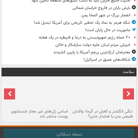
امنیت خلیج فارس باید به دست کشورهای منطقه تأمین شود
بارش باران در فاروج خراسان شمالی
انفجار بزرگ در شهر المخا یمن
تنگه هرمز به نماد یک تحقیر تاریخی برای آمریکا تبدیل شد!
ماموریت در حال پایان است!
۲۰ حمله رژیم صهیونیستی به درعا و قنیطره در یک هفته
خیزش مردم لبنان علیه دولت سازشکار و خائن
معترضان آرژانتینی پرچم آمریکا را پایین کشیدند
شکاف‌های عمیق در اسرائیل!
سلامت
تنگی انگشتر و کفش در گرما؛ واکنش
اسامی ژل‌های غیر مجاز شستشوی
مر
طبیعی بدن یا هشدار جدی؟
پوست منتشر شد
نسخه دسکتاپ