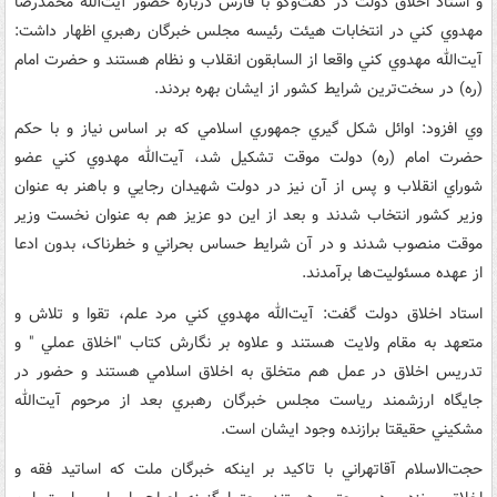
و استاد اخلاق دولت در گفت‌وگو با فارس درباره حضور آيت‌الله محمدرضا
مهدوي کني در انتخابات هيئت رئيسه مجلس خبرگان رهبري اظهار داشت:
آيت‌الله مهدوي کني واقعا از السابقون انقلاب و نظام هستند و حضرت امام
(ره) در سخت‌ترين شرايط کشور از ايشان بهره بردند.
وي افزود: اوائل شکل گيري جمهوري اسلامي که بر اساس نياز و با حکم
حضرت امام (ره) دولت موقت تشکيل شد، آيت‌الله مهدوي کني عضو
شوراي انقلاب و پس از آن نيز در دولت‌ شهيدان رجايي و باهنر به عنوان
وزير کشور انتخاب شدند و بعد از اين دو عزيز هم به عنوان نخست وزير
موقت منصوب شدند و در آن شرايط حساس بحراني و خطرناک، بدون ادعا
از عهده مسئوليت‌ها برآمدند.
استاد اخلاق دولت گفت: آيت‌الله مهدوي کني مرد علم، تقوا و تلاش و
متعهد به مقام ولايت هستند و علاوه بر نگارش کتاب "اخلاق عملي " و
تدريس اخلاق در عمل هم متخلق به اخلاق اسلامي هستند و حضور در
جايگاه ارزشمند رياست مجلس خبرگان رهبري بعد از مرحوم آيت‌الله
مشکيني حقيقتا برازنده وجود ايشان است.
حجت‌الاسلام آقاتهراني با تاکيد بر اينکه خبرگان ملت که اساتيد فقه و