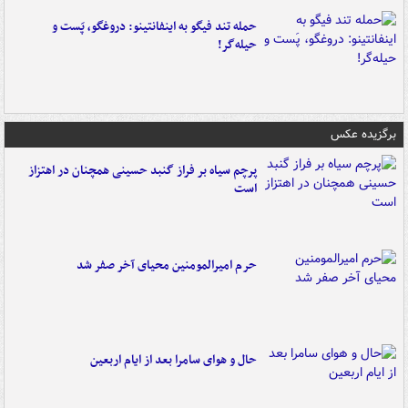
حمله تند فیگو به اینفانتینو: دروغگو، پَست‌ و
حیله‌گر!
برگزیده عکس
پرچم سیاه بر فراز گنبد حسینی همچنان در اهتزاز
است
حرم امیرالمومنین محیای آخر صفر شد
حال و هوای سامرا بعد از ایام اربعین