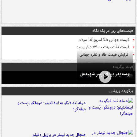
قیمت‌های روز در یک نگاه
قیمت جهانی طلا امروز ۱۵ مرداد
قیمت نفت برنت به ۷۹ دلار رسید
افزایش قیمت طلا و نقره جهانی
فیلم برگزیده
بوسه‌ پدر بر پای پسر شهیدش
برگزیده ورزشی
حمله تند فیگو به اینفانتینو: دروغگو، پَست‌ و
حیله‌گر!
جنجال جدید نیمار در برزیل +فیلم