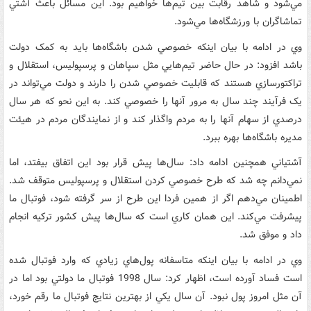
مي‌شود و شاهد رقابت بين تيم‌ها خواهيم بود. اين مسائل باعث آشتي
تماشاگران با ورزشگاه‌ها مي‌شود.
وي در ادامه با بيان اينکه خصوصي شدن باشگاه‌ها بايد به کمک دولت
باشد افزود: در حال حاضر تيم‌هايي مثل سپاهان و پرسپوليس، استقلال و
تراکتورسازي هستند که قابليت خصوصي شدن را دارند و دولت مي‌تواند در
يک فرآيند چند سال به مرور آنها را خصوصي کند. به اين نحو که هر سال
درصدي از سهام آنها را به مردم واگذار کند و از نمايندگان مردم در هيئت
مديره باشگاه‌ها بهره ببرد.
آشتياني همچنين ادامه داد: سال‌ها پيش قرار بود اين اتفاق بيفتد، اما
نمي‌دانم چه شد که طرح خصوصي کردن استقلال و پرسپوليس متوقف شد.
اطمينان مي‌دهم اگر از همين فردا اين طرح از سر گرفته شود، فوتبال ما
پيشرفت مي‌کند. اين همان کاري است که سال‌ها پيش کشور ترکيه انجام
داد و موفق شد.
وي در ادامه با بيان اينکه متاسفانه پول‌هاي زيادي که وارد فوتبال شده
است فساد آورده است، اظهار کرد: سال 1998 فوتبال ما دولتي بود اما در
آن مثل امروز پول نبود. آن سال يکي از بهترين نتايج فوتبال ما رقم خورد،