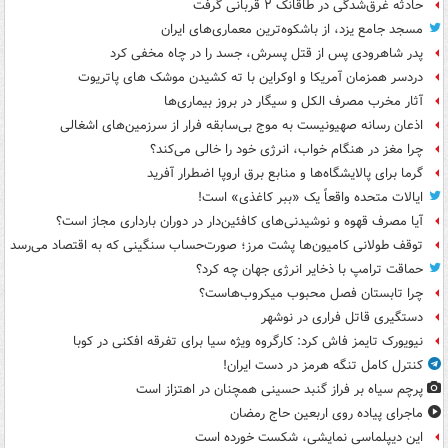
حادثه غرق‌شدگی در طاقانک ۲ قربانی گرفت
مسجد جامع یزد، از باشکوه‌ترین معماری‌های ایران
پدر شاهرودی پس از قتل پسرش، جسد را در چاه مخفی کرد
دردسر همزمان آمریکا و اوکراین با ته کشیدن موشک های پاتریوت
آثار مخرب مصرف الکل و سیگار در بروز بیماری‌ها
اذعان رسانه صهیونیست به موج بی‌سابقه فرار از سرزمین‌های اشغالی
چرا مغز در هنگام خواب، انرژی خود را خالی می‌کند؟
گرما برای پالایشگاه‌ها و منابع برق اروپا اضطرار آفرید
ایالات متحده واقعاً یک «ببر کاغذی» است!
آیا مصرف قهوه و نوشیدنی‌های کافئین‌دار در دوران بارداری مجاز است؟
توقف طولانی کامیون‌ها پشت مرز؛ صورت‌حساب سنگینی که به اقتصاد می‌رسد
حماقت ترامپ با ذخایر انرژی جهان چه کرد؟
چرا تابستان فصل محبوب میکروب‌هاست؟
دستگیری قاتل فراری در نوشهر
نیویورک تایمز فاش کرد: کارگروه ویژه سیا برای تفرقه افکنی در کوبا
کنترل کامل تنگه هرمز در دست ایران!
پرچم سیاه بر فراز گنبد حسینی همچنان در اهتزاز است
ماجرای پیاده روی اربعین حاج رمضان
این دیپلماسی نمایشی، شکست خورده است