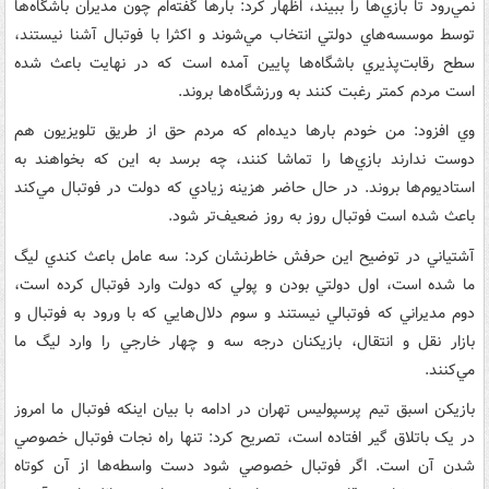
نمي‌رود تا بازي‌ها را ببيند، اظهار کرد: بارها گفته‌ام چون مديران باشگاه‌ها
توسط موسسه‌هاي دولتي انتخاب مي‌شوند و اکثرا با فوتبال آشنا نيستند،
سطح رقابت‌پذيري باشگاه‌ها پايين آمده است که در نهايت باعث شده
است مردم کمتر رغبت کنند به ورزشگاه‌ها بروند.
وي افزود: من خودم بارها ديده‌ام که مردم حق از طريق تلويزيون هم
دوست ندارند بازي‌ها را تماشا کنند، چه برسد به اين که بخواهند به
استاديوم‌ها بروند. در حال حاضر هزينه زيادي که دولت در فوتبال مي‌کند
باعث شده است فوتبال روز به روز ضعيف‌تر شود.
آشتياني در توضيح اين حرفش خاطرنشان کرد: سه عامل باعث کندي ليگ
ما شده است، اول دولتي بودن و پولي که دولت وارد فوتبال کرده است،
دوم مديراني که فوتبالي نيستند و سوم دلال‌هايي که با ورود به فوتبال و
بازار نقل و انتقال، بازيکنان درجه سه و چهار خارجي را وارد ليگ ما
مي‌کنند.
بازيکن اسبق تيم پرسپوليس تهران در ادامه با بيان اينکه فوتبال ما امروز
در يک باتلاق گير افتاده است، تصريح کرد: تنها راه نجات فوتبال خصوصي
شدن آن است. اگر فوتبال خصوصي شود دست واسطه‌ها از آن کوتاه