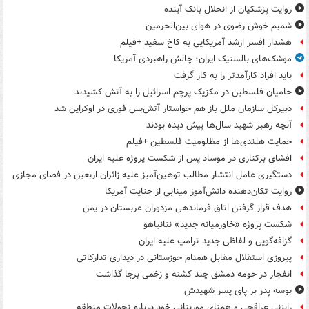
روایت پزشکیان از انحلال بانک آینده
شمیم خوش رضوی در هوای بین‌الحرمین
هشدار افسر ارشد آمریکایی به کاخ سفید +فیلم
موشک‌های بالستیک ایران؛ چالش راهبردی آمریکا
باید افراد کارآمدتر را به کار گرفت
حامیان فلسطین در مکزیک پرچم اسرائیل را به آتش کشیدند
دبیرکل سازمان ملل باز هم خواستار آتش‌بس فوری در اوکراین شد
آنچه رهبر شهید سال‌ها پیش دیده بودند
حمایت هلندی‌ها از مظلومیت فلسطین +فیلم
افشای برکناری در موساد پس از شکست پروژه علیه ایران
دستگیری عامل انتشار مطالب توهین‌آمیز علیه زائران اربعین در فضای مجازی
روایت تکان‌دهنده دانش‌آموز مینابی از جنایت آمریکا
هدف قرار گرفتن اتاق‌ فرماندهی مزدوران عربستان در یمن
شکست پروژه «خاورمیانه جدید» نتانیاهو
گزافه‌گویی و لفاظی جدید ترامپ علیه ایران
پیروزی استقلال مقابل همنام خوزستانی در دیداری تدارکاتی
انفجار در حومه دمشق چند کشته و زخمی برجا گذاشت
بوسه‌ پدر بر پای پسر شهیدش
رایزنی عراقچی و همتای موریتانی خود درباره تحولات منطقه