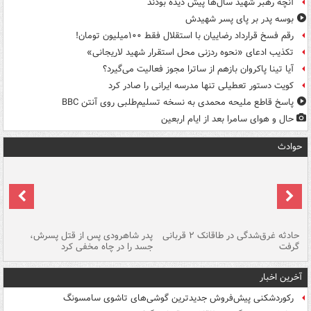
آنچه رهبر شهید سال‌ها پیش دیده بودند
بوسه‌ پدر بر پای پسر شهیدش
رقم فسخ قرارداد رضاییان با استقلال فقط ۱۰۰میلیون تومان!
تکذیب ادعای «نحوه ردزنی محل استقرار شهید لاریجانی»
آیا تینا پاکروان بازهم از ساترا مجوز فعالیت می‌گیرد؟
کویت دستور تعطیلی تنها مدرسه ایرانی را صادر کرد
پاسخ قاطع ملیحه محمدی به نسخه تسلیم‌طلبی روی آنتن BBC
حال و هوای سامرا بعد از ایام اربعین
حوادث
شته
حادثه غرق‌شدگی در طاقانک ۲ قربانی
پدر شاهرودی پس از قتل پسرش،
دس
گرفت
جسد را در چاه مخفی کرد
آخرین اخبار
رکوردشکنی پیش‌فروش جدیدترین گوشی‌های تاشوی سامسونگ