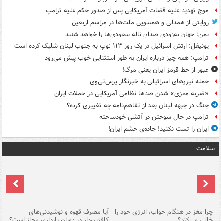
موج تهدید علیه قضات آمریکایی پس از صدور حکم علیه ترامپ
روایتی از همدلی و همسویی ملت‌ها در مراسم اربعین
یمن: جهان به‌زودی صدای ناله سعودی‌ها را خواهد شنید
یونیفل: ارتش اسرائیل در یک روز ۱۱۳ توپ به جنوب لبنان شلیک کرده است
ترامپ: همه چیز درباره ایران به طور استثنایی خوب پیش می‌رود
عبور از خط قرمز ایران یعنی مرگ!
حمله نیروهای اسرائیلی به خبرنگار پرس‌تی‌وی
«ضربه مغزی» شدن صدها نظامی آمریکایی در حملات ایران
جنگ در جبهه لبنان بعد از تفاهم‌نامه چه تغییری کرده؟
ترامپ در حال سوختن در آتشی خودساخته
ایران را تست نکنید! جاده‌ی خشم ایران!
سلامت
ت
چرا مغز در هنگام خواب، انرژی خود را
آیا مصرف قهوه و نوشیدنی‌های
چر
خالی می‌کند؟
کافئین‌دار در دوران بارداری مجاز است؟
می