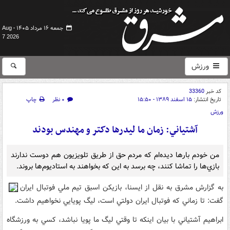
جمعه ۱۶ مرداد ۱۴۰۵ -
Aug
7 2026
ورزش
کد خبر
33360
تاریخ انتشار:
۱۵ اسفند ۱۳۸۹ - ۱۵:۵۰
۰ نظر
چاپ
ورزش
آشتياني: زمان ما ليدرها دکتر و مهندس بودند
من خودم بارها ديده‌ام که مردم حق از طريق تلويزيون هم دوست ندارند
بازي‌ها را تماشا کنند، چه برسد به اين که بخواهند به استاديوم‌ها بروند.
به گزارش مشرق به نقل از ايسنا، بازيکن اسبق تيم ملي فوتبال ايران
گفت: تا زماني که فوتبال ايران دولتي است، ليگ پويايي نخواهيم داشت.
ابراهيم آشتياني با بيان اينکه تا وقتي ليگ ما پويا نباشد، کسي به ورزشگاه