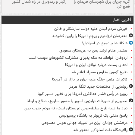
گربه جریان برق شهرستان فریمان را
رگبار و رعدوبرق در راه شمال کشور
قطع کرد
گذ
آخرین اخبار
خیزش مردم لبنان علیه دولت سازشکار و خائن
معترضان آرژانتینی پرچم آمریکا را پایین کشیدند
شکاف‌های عمیق در اسرائیل!
هشدار مقام ارشد یمن به عربستان سعودی
اردوغان: توافقنامه مکه پذیرای مشارکت کشورهای دوست است
ادعای بسنت درباره توافق ایران و آمریکا
نتایج آزمون مدارس سمپاد اعلام شد
تاثیرات منفی جنگ علیه ایران بر بازار کار آمریکا
رونمایی از مختصات جدید تنگۀ هرمز
روبیو در رأس فشار حداکثری آمریکا برای تغییر مسیر کوبا
تصویری از تمرینات ترابزون اسپور با حضور ساویچ، صلاح و اونانا
نبرد ما علیه طرح سلطه‌جویی عربستان است، نه مردم جنوب یمن
پاسخ منفی یک لژیونر به باشگاه پرسپولیس
درخشش جوانان ایران در المپیاد جهانی هوش مصنوعی
پالایشگاه نفت اسلواکی منفجر شد