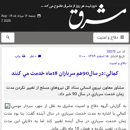
جمعه ۱۶ مرداد ۱۴۰۵ -
Aug
7 2026
دفاع و امنیت
کد خبر
33270
تاریخ انتشار:
۱۵ اسفند ۱۳۸۹ - ۱۱:۰۰
۰ نظر
چاپ
دفاع و امنیت
کمالي:در سال90هم سربازان 18ماه خدمت مي کنند
مشاور معاون نيروي انساني ستاد کل نيروهاي مسلح از تغيير نکردن مدت
زمان خدمت سربازي در سال 90 خبر داد.
به گزارش گروه دفاع و امنيت مشرق به نقل از مهر، سردار موسي
کمالي با اشاره به مدت خدمت سربازي در سال آينده گفت: بنا بود مدت
زمان خدمت سربازي در سال آينده تغيير کند اما به دلايلي اين مدت
سربازي تغيير نکرده و همان 18 ماه باقي ماند.