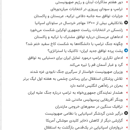
دور هفتم مذاکرات لبنان و رژیم صهیونیستی
ترامپ و سودای پیروزی در انتخابات میان‌دوره‌ای
جزئیات توافق سه جانبه دفاعی ترکیه، عربستان و پاکستان
بلاتکلیفی بیش از ۱۳۰۰ مهاجر خردسال در سئوتای اسپانیا
زلنسکی در انتخابات ریاست جمهوری اوکراین شکست می‌خورد
ادعاهای عربستان درباره توافق مشترک با ترکیه و پاکستان
چگونه جنگ ترامپ با دانشگاه‌ها به شکست کاخ سفید ختم شد؟
پشت پرده توافق جدید ایران؛ تاکتیک یا استراتژی؟
ادعای تکراری ترامپ درمورد تمایل ایران برای دستیابی به توافق
گرد و غبار آسمان قم را تیره می‌کند
وزیران صهیونیست خواستار از سرگیری جنگ نابودی غزه شدند
تلاش پزشکان استقلال برای رساندن چشمی به هفته اول لیگ برتر
بحران در راه‌آهن انگلیس ادامه دارد
هشدار نمایندگان جمهوری‌خواه به ترامپ درباره جنگ علیه ایران
وینگر آفریقایی پرسپولیس ماندنی شد
ترافیک سنگین در محورهای خروجی مازندران
درگیر شدن گردشگر اسپانیایی با نظامی صهیونیست
گزارشی دیگر از کاهش ذخایر کلیدی موشکی آمریکا
دروازه‌بان اسپانیایی در یک‌قدمی بازگشت به استقلال