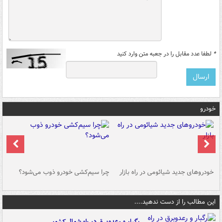
*
لطفا عدد مقابل را در جعبه متن وارد کنید
خودرو
خودروهای جدید شیائومی در راه بازار
چرا سیم‌کشی خودرو ذوب می‌شود؟
شو
این مطالب را از دست ندهید....
رگبار و رعدوبرق در راه شمال کشور