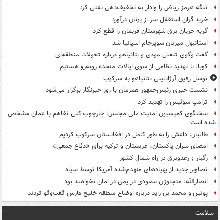
تنگه هرمز ریاض را وادار به تخفیف‌دهی نفتی کرد
خرید گران استقلال سر از یونان درآورد
گربه جریان برق شهرستان فریمان را قطع کرد
استانبول میزبان سوپرجام اسپانیا شد
گفت وگوی تلفنی مودی و نتانیاهو درباره تحولات منطقه‌ای
کوبا: با تهدید نظامی از سوی ایالات متحده روبه‌رو هستیم
توسل رفیق آرژانتینی نتانیاهو به سرکوب
نشست خبری رئیس‌جمهور همزمان با روز خبرنگار برگزار می‌شود
ترامپ سوئیس را تهدید کرد
سخنگوی کمیسیون امنیت ملی مجلس: چارچوب کلی تفاهم با عمان مشخص
شده است
طالبان: داعش را به طور کامل در افغانستان سرکوب کردیم
امضای سران پاکستان، عربستان و ترکیه برای «دفاع جمعی»
رگبار و رعدوبرق در راه شمال کشور
تصاویر جدید از پهپادهای منهدم‌شده آمریکا توسط سپاه
انصارالله: متجاوزان سعودی در یمن در امان نخواهند بود
پوتین و محمد بن زاید درباره اوضاع منطقه خلیج فارس گفت‌وگو کردند
سلامت