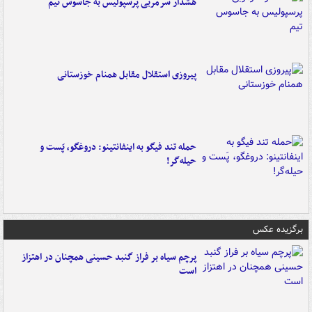
هشدار سرمربی پرسپولیس به جاسوس تیم
پیروزی استقلال مقابل همنام خوزستانی
حمله تند فیگو به اینفانتینو: دروغگو، پَست‌ و
حیله‌گر!
برگزیده عکس
پرچم سیاه بر فراز گنبد حسینی همچنان در اهتزاز
است