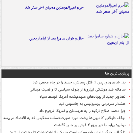
حرم امیرالمومنین محیای آخر صفر شد
حال و هوای سامرا بعد از ایام اربعین
پربازدیدترین ها
پدر شاهرودی پس از قتل پسرش، جسد را در چاه مخفی کرد
سامانه ضد موشکی لیزری؛ از بلوف سیاسی تا واقعیت میدانی
تصاویر جدید از پهپادهای منهدم‌شده آمریکا توسط سپاه
هشدار سرمربی پرسپولیس به جاسوس تیم
چرا محمد صلاح ترکیه را به عربستان و آمریکا ترجیح داد
توقف طولانی کامیون‌ها پشت مرز؛ صورت‌حساب سنگینی که به اقتصاد می‌رسد
برخورد پراید با تیر برق ۲ فوتی بر جای گذاشت
تلگراف: جنگ علیه ایران ممکن است به یکی از اشتباهات تاریخ تبدیل شود