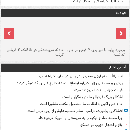
باید افراد کارآمدتر را به کار گرفت
حوادث
برخورد پراید با تیر برق ۲ فوتی بر جای
حادثه غرق‌شدگی در طاقانک ۲ قربانی
پد
گذاشت
گرفت
جس
آخرین اخبار
انصارالله: متجاوزان سعودی در یمن در امان نخواهند بود
پوتین و محمد بن زاید درباره اوضاع منطقه خلیج فارس گفت‌وگو کردند
قیمت جهانی نفت امروز ۱۶ مرداد
اشکال بزرگ فوتبال ما نتیجه‌گرایی است
حاج علی اکبری: انقلاب ما محصول مکتب عاشورا است
افشاگری برادرزاده ترامپ: تمام تصمیم‌هایش از روی ترس است
چرا محمد صلاح ترکیه را به عربستان و آمریکا ترجیح داد
وقوع انفجار مهیب در مسکو