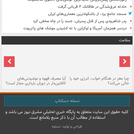
حادثه غرق‌شدگی در طاقانک ۲ قربانی گرفت
مسجد جامع یزد، از باشکوه‌ترین معماری‌های ایران
پدر شاهرودی پس از قتل پسرش، جسد را در چاه مخفی کرد
دردسر همزمان آمریکا و اوکراین با ته کشیدن موشک های پاتریوت
سلامت
ت
چرا مغز در هنگام خواب، انرژی خود را
آیا مصرف قهوه و نوشیدنی‌های
چر
خالی می‌کند؟
کافئین‌دار در دوران بارداری مجاز است؟
می
نسخه دسکتاپ
کليه حقوق اين سايت متعلق به پایگاه خبري-تحليلي مشرق نيوز می باشد و
استفاده از مطالب آن با ذکر منبع بلامانع است.
طراحی و تولید: نستوه