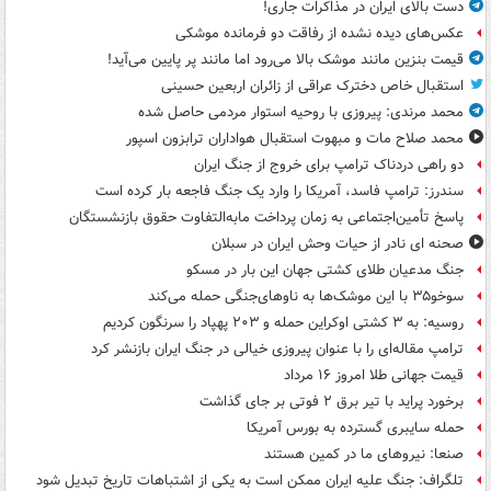
دست بالای ایران در مذاکرات جاری!
عکس‌های دیده نشده از رفاقت دو فرمانده‌ موشکی
قیمت بنزین مانند موشک بالا می‌رود اما مانند پر پایین می‌آید!
استقبال خاص دخترک عراقی از زائران اربعین حسینی
محمد مرندی: پیروزی با روحیه استوار مردمی حاصل شده
محمد صلاح مات و مبهوت استقبال هواداران ترابزون اسپور
دو راهی دردناک ترامپ برای خروج از جنگ ایران
سندرز: ترامپ فاسد، آمریکا را وارد یک جنگ فاجعه بار کرده است
پاسخ تأمین‌اجتماعی به زمان پرداخت مابه‌التفاوت حقوق بازنشستگان
صحنه ای نادر از حیات وحش ایران در سبلان
جنگ مدعیان طلای کشتی جهان این بار در مسکو
سوخو۳۵ با این موشک‌ها به ناوهای‌جنگی حمله می‌کند
روسیه: به ۳ کشتی اوکراین حمله و ۲۰۳ پهپاد را سرنگون کردیم
ترامپ مقاله‌ای را با عنوان پیروزی خیالی در جنگ ایران بازنشر کرد
قیمت جهانی طلا امروز ۱۶ مرداد
برخورد پراید با تیر برق ۲ فوتی بر جای گذاشت
حمله سایبری گسترده به بورس آمریکا
صنعا: نیروهای ما در کمین‌ هستند
تلگراف: جنگ علیه ایران ممکن است به یکی از اشتباهات تاریخ تبدیل شود