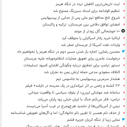
ثبت تاریخی‌ترین کاهش تردد در تنگه هرمز
تنظیم قولنامه برای اسناد سبزرنگ ممنوع شد
شروع تلخ مدافع تیم ملی پس از جدایی از پرسپولیس
امضای توافق دفاعی بین عربستان، ترکیه و پاکستان
۱۰ خوشحالی گل زودتر از موعد
ایتالیا خرید رادار اسرائیلی را متوقف کرد
واردات نفت آمریکا از عربستان صفر شد
محسن رضایی: اجازه باز شدن مسیر دوم در تنگه هرمز را نخواهیم داد
درخواست عامری برای تعویق عملیات انتقام‌جویانه علیه عربستان
دستور ترامپ برای تحقیق درباره چگونگی افشای کمبود تسلیحات
ائتلاف سعودی مدعی حمله ارتش یمن به نجران شد
هشدار سرمربی پرسپولیس به جاسوس تیم
۲۲ کشته و زخمی بر اثر تیراندازی در یک مدرسه در تایلند+ فیلم
سامانه ضد موشکی لیزری؛ از بلوف سیاسی تا واقعیت میدانی
ترامپ: فکر می‌کنم جنگ با ایران خیلی زود پایان می‌یابد
نیمی از آمریکایی‌ها از تشدید هرج‌ومرج در غرب آسیا می‌ترسند
از حذف نام همسر تا تغییر نام خانوادگی؛ اما و اگرهای تعویض شناسنامه
نمایی زیبا از تنگه کریان جزیره قشم
رکوردشکنی پیش‌فروش جدیدترین گوشی‌های تاشوی سامسونگ