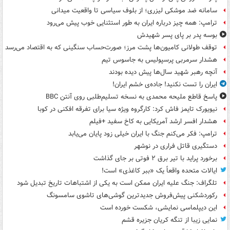
سامانه ضد موشکی لیزری؛ از بلوف سیاسی تا واقعیت میدانی
ترامپ: همه چیز درباره ایران به طور استثنایی خوب پیش می‌رود
بوسه‌ پدر بر پای پسر شهیدش
توقف طولانی کامیون‌ها پشت مرز؛ صورت‌حساب سنگینی که به اقتصاد می‌رسد
هشدار سرمربی پرسپولیس به جاسوس تیم
آنچه رهبر شهید سال‌ها پیش دیده بودند
ایران را تست نکنید! جاده‌ی خشم ایران!
پاسخ قاطع ملیحه محمدی به نسخه تسلیم‌طلبی روی آنتن BBC
نیویورک تایمز فاش کرد: کارگروه ویژه سیا برای تفرقه افکنی در کوبا
هشدار افسر ارشد آمریکایی به کاخ سفید +فیلم
ترامپ: فکر می‌کنم جنگ با ایران خیلی زود پایان می‌یابد
دستگیری قاتل فراری در نوشهر
برخورد پراید با تیر برق ۲ فوتی بر جای گذاشت
ایالات متحده واقعاً یک «ببر کاغذی» است!
تلگراف: جنگ علیه ایران ممکن است به یکی از اشتباهات تاریخ تبدیل شود
رکوردشکنی پیش‌فروش جدیدترین گوشی‌های تاشوی سامسونگ
این دیپلماسی نمایشی، شکست خورده است
نمایی زیبا از تنگه کریان جزیره قشم