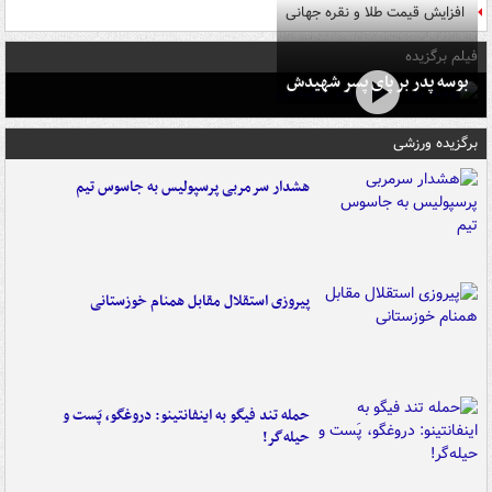
افزایش قیمت طلا و نقره جهانی
فیلم برگزیده
بوسه‌ پدر بر پای پسر شهیدش
برگزیده ورزشی
هشدار سرمربی پرسپولیس به جاسوس تیم
پیروزی استقلال مقابل همنام خوزستانی
حمله تند فیگو به اینفانتینو: دروغگو، پَست‌ و
حیله‌گر!