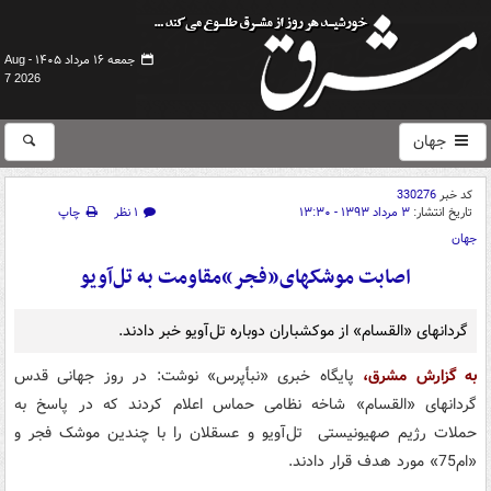
جمعه ۱۶ مرداد ۱۴۰۵ -
Aug
7 2026
جهان
کد خبر
330276
تاریخ انتشار:
۳ مرداد ۱۳۹۳ - ۱۳:۳۰
۱ نظر
چاپ
جهان
اصابت موشکهای«فجر»مقاومت به تل‌آویو
گردانهای «القسام» از موکشباران دوباره تل‌آویو خبر دادند.
به گزارش مشرق،
پایگاه خبری «نبأپرس» نوشت: در روز جهانی قدس
گردانهای «القسام» شاخه نظامی حماس اعلام کردند که در پاسخ به
حملات رژیم صهیونیستی تل‌آویو و عسقلان را با چندین موشک فجر و
«ام75» مورد هدف قرار دادند.