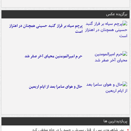
برگزیده عکس
پرچم سیاه بر فراز گنبد حسینی همچنان در اهتزاز
است
حرم امیرالمومنین محیای آخر صفر شد
حال و هوای سامرا بعد از ایام اربعین
پربازدیدترین ها
پدر شاهرودی پس از قتل پسرش، جسد را در چاه مخفی کرد