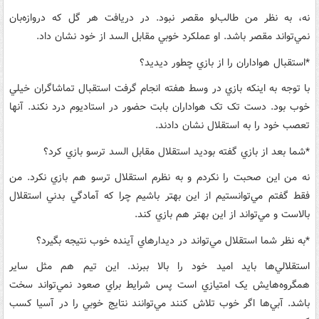
نه، به نظر من طالب‌لو مقصر نبود. در دريافت هر گل که دروازه‌بان
نمي‌تواند مقصر باشد. او عملکرد خوبي مقابل السد از خود نشان داد.
*استقبال هواداران را از بازي چطور ديديد؟
با توجه به اينکه بازي در وسط هفته انجام گرفت استقبال تماشاگران خيلي
خوب بود. دست تک تک هواداران بابت حضور در استاديوم درد نکند. آنها
تعصب خود را به استقلال نشان دادند.
*شما بعد از بازي گفته بوديد استقلال مقابل السد ترسو بازي کرد؟
نه من اين صحبت را نکردم و به نظرم استقلال ترسو هم بازي نکرد. من
فقط گفتم مي‌توانستيم از اين بهتر باشيم چرا که آمادگي بدني استقلال
بالاست و مي‌تواند از اين بهتر هم بازي کند.
*به نظر شما استقلال مي‌تواند در ديدارهاي آينده خوب نتيجه بگيرد؟
استقلالي‌ها بايد اميد خود را بالا ببرند. اين تيم هم مثل ساير
همگروه‌هايش يک امتيازي است پس شرايط براي صعود نمي‌تواند سخت
باشد. آبي‌ها اگر خوب تلاش کنند مي‌توانند نتايج خوبي را در آسيا کسب