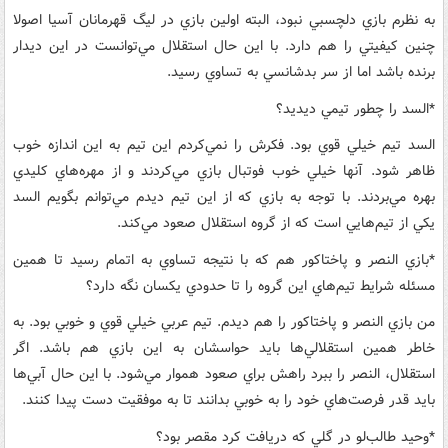
به نظرم بازي دلچسبي نبود، البته اولين بازي در ليگ قهرمانان آسيا اصولا
چنين کيفيتي را هم دارد. با اين حال استقلال مي‌توانست در اين ديدار
برنده باشد اما از سر بدشانسي به تساوي رسيد.
*السد را چطور تيمي ديديد؟
السد تيم خيلي قوي بود. فکرش را نمي‌کردم اين تيم به اين اندازه خوب
ظاهر شود. آنها خيلي خوب فوتبال بازي مي‌کردند و از مهره‌هاي کليدي
بهره مي‌بردند. با توجه به بازي که از اين تيم ديدم مي‌توانم بگويم السد
يکي از تيم‌هايي است که از گروه استقلال صعود مي‌کند.
*بازي النصر و پاختاکور هم که با نتيجه تساوي به اتمام رسيد تا همين
مسئله شرايط تيم‌هاي اين گروه را تا حدودي يکسان نگه دارد؟
من بازي النصر و پاختاکور را هم ديدم. تيم عربي خيلي قوي و خوبي بود. به
خاطر همين استقلالي‌ها بايد حواسشان به اين بازي هم باشد. اگر
استقلال، النصر را ببرد راهش براي صعود هموار مي‌شود. با اين حال آبي‌ها
بايد قدر فرصت‌هاي خود را به خوبي بدانند تا به موفقيت دست پيدا کنند.
*وحيد طالب‌لو در گلي که دريافت کرد مقصر بود؟