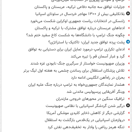
جزئیات توافق سه جانبه دفاعی ترکیه، عربستان و پاکستان
بلاتکلیفی بیش از ۱۳۰۰ مهاجر خردسال در سئوتای اسپانیا
زلنسکی در انتخابات ریاست جمهوری اوکراین شکست می‌خورد
ادعاهای عربستان درباره توافق مشترک با ترکیه و پاکستان
چگونه جنگ ترامپ با دانشگاه‌ها به شکست کاخ سفید ختم شد؟
پشت پرده توافق جدید ایران؛ تاکتیک یا استراتژی؟
ادعای تکراری ترامپ درمورد تمایل ایران برای دستیابی به توافق
گرد و غبار آسمان قم را تیره می‌کند
وزیران صهیونیست خواستار از سرگیری جنگ نابودی غزه شدند
تلاش پزشکان استقلال برای رساندن چشمی به هفته اول لیگ برتر
بحران در راه‌آهن انگلیس ادامه دارد
هشدار نمایندگان جمهوری‌خواه به ترامپ درباره جنگ علیه ایران
وینگر آفریقایی پرسپولیس ماندنی شد
ترافیک سنگین در محورهای خروجی مازندران
درگیر شدن گردشگر اسپانیایی با نظامی صهیونیست
گزارشی دیگر از کاهش ذخایر کلیدی موشکی آمریکا
دروازه‌بان اسپانیایی در یک‌قدمی بازگشت به استقلال
تنگه هرمز ریاض را وادار به تخفیف‌دهی نفتی کرد