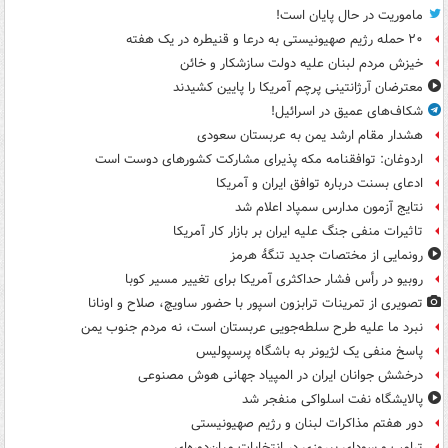
ماموریت در حال پایان است!
۲۰ حمله رژیم صهیونیستی به درعا و قنیطره در یک هفته
خیزش مردم لبنان علیه دولت سازشکار و خائن
معترضان آرژانتینی پرچم آمریکا را پایین کشیدند
شکاف‌های عمیق در اسرائیل!
هشدار مقام ارشد یمن به عربستان سعودی
اردوغان: توافقنامه مکه پذیرای مشارکت کشورهای دوست است
ادعای بسنت درباره توافق ایران و آمریکا
نتایج آزمون مدارس سمپاد اعلام شد
تاثیرات منفی جنگ علیه ایران بر بازار کار آمریکا
رونمایی از مختصات جدید تنگۀ هرمز
روبیو در رأس فشار حداکثری آمریکا برای تغییر مسیر کوبا
تصویری از تمرینات ترابزون اسپور با حضور ساویچ، صلاح و اونانا
نبرد ما علیه طرح سلطه‌جویی عربستان است، نه مردم جنوب یمن
پاسخ منفی یک لژیونر به باشگاه پرسپولیس
درخشش جوانان ایران در المپیاد جهانی هوش مصنوعی
پالایشگاه نفت اسلواکی منفجر شد
دور هفتم مذاکرات لبنان و رژیم صهیونیستی
ترامپ و سودای پیروزی در انتخابات میان‌دوره‌ای