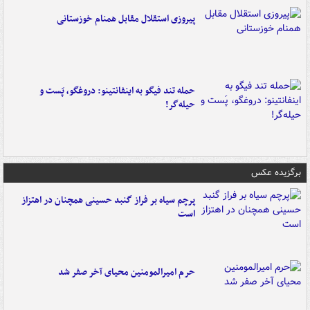
پیروزی استقلال مقابل همنام خوزستانی
حمله تند فیگو به اینفانتینو: دروغگو، پَست‌ و
حیله‌گر!
برگزیده عکس
پرچم سیاه بر فراز گنبد حسینی همچنان در اهتزاز
است
حرم امیرالمومنین محیای آخر صفر شد