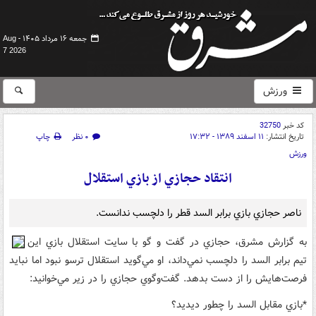
جمعه ۱۶ مرداد ۱۴۰۵ -
Aug
7 2026
ورزش
کد خبر
32750
تاریخ انتشار:
۱۱ اسفند ۱۳۸۹ - ۱۷:۳۲
۰ نظر
چاپ
ورزش
انتقاد حجازي از بازي استقلال
ناصر حجازي بازي برابر السد قطر را دلچسب ندانست.
به گزارش مشرق، حجازي در گفت و گو با سايت استقلال بازي اين
تيم برابر السد را دلچسب نمي‌داند، او مي‌گويد استقلال ترسو نبود اما نبايد
فرصت‌هايش را از دست بدهد. گفت‌وگوي حجازي را در زير مي‌خوانيد:
*بازي مقابل السد را چطور ديديد؟