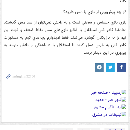
کنند.
*و چه پيش‌بيني از بازي با مس داريد؟
بازي بازي حساس و سختي است و به راحتي نمي‌توان از سد مس گذشت.
مطمئنا کادر فني استقلال با آناليز بازي‌هاي مس نقاط ضعف و قوت اين
تيم را به بازيکنان گوشزد مي‌کنند فقط اميدوارم بچه‌هاي تيم به دستورات
کادر فني به خوبي عمل کنند تا استقلال با هماهنگي و تلاش بتواند به
پيروزي در اين ديدار برسد.