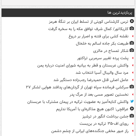
پربازدیدترین ها
ترس کارشناس کویتی از تسلط ایران بر تنگۀ هرمز
کاریکاتور/ کمال شرف توافق مکه را به سخره گرفت
نقشه کشی برای فتنه و اصرار بر دروغ
طبیعت بکر جاده اسالم به خلخال
شکار تمساح در مالزی
پشت پرده تغییر سرمربی تراکتور
واکنش عربستان و قطر به بیانیه شورای امنیت درباره یمن
مرد سال والیبال آسیا انتخاب شد
عامل اصلی قتل حمیدرضا رجب‌زاده دستگیر شد
سرکشی فرمانده سپاه تهران از گردان‌های پدافند هوایی لشکر ۲۷
نخستین تصویر مسی بعد از مرگ پدر
واکنش کنایه‌آمیز به عضویت ترکیه در پیمان مشترک با عربستان
عراقچی: اکنون هیچ مذاکره‌ای با آمریکا نداریم
جشن برداشت انگور در ترشیز
رویای اف-۳۵ ترکیه در بن‌بست
راز عبور مخفی جنگنده‌های ایرانی از چشم دشمن