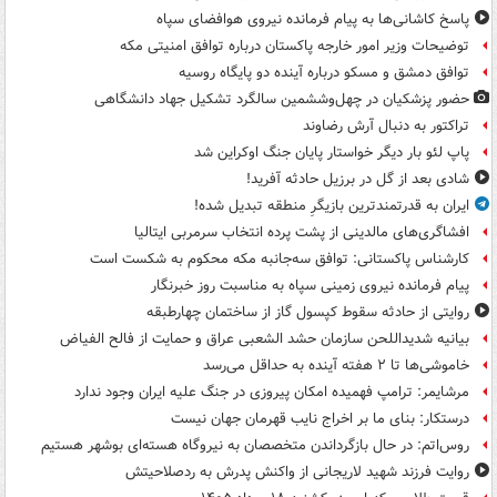
پاسخ کاشانی‌ها به پیام فرمانده نیروی هوافضای سپاه
توضیحات وزیر امور خارجه پاکستان درباره توافق امنیتی مکه
توافق دمشق و مسکو درباره آینده دو پایگاه روسیه
حضور پزشکیان در چهل‌وششمین سالگرد تشکیل جهاد دانشگاهی
تراکتور به دنبال آرش رضاوند
پاپ لئو بار دیگر خواستار پایان جنگ اوکراین شد
شادی بعد از گل در برزیل حادثه آفرید!
ایران به قدرتمندترین بازیگرِ منطقه تبدیل شده!
افشاگری‌های مالدینی از پشت پرده انتخاب سرمربی ایتالیا
کارشناس پاکستانی: توافق سه‌جانبه مکه محکوم به شکست است
پیام فرمانده نیروی زمینی سپاه به مناسبت روز خبرنگار
روایتی از حادثه سقوط کپسول گاز از ساختمان چهارطبقه
بیانیه شدیداللحن سازمان حشد الشعبی عراق و حمایت از فالح الفیاض
خاموشی‌ها تا ۲ هفته آینده به حداقل می‌رسد
مرشایمر: ترامپ فهمیده امکان پیروزی در جنگ علیه ایران وجود ندارد
درستکار: بنای ما بر اخراج نایب قهرمان جهان نیست
روس‌اتم: در حال بازگرداندن متخصصان به نیروگاه هسته‌ای بوشهر هستیم
روایت فرزند شهید لاریجانی از واکنش پدرش به ردصلاحیتش