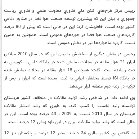
رييس مرکز طرح‌هاي کلان ملي فناوري معاونت علمي و فناوري رياست
جمهوري با بيان اين که بيشترين توسعه‌ صنعت هوا فضا در صنايع دفاعي
کشور بوده است، خاطرنشان کرد: اين در حالي است که بيش از 80 درصد
کاربردهاي صنعت هوا فضا در حوزه‌هاي عمومي است. همچنين به همين
نسبت کاربرد ماهواره‌ها نيز در بخش عمومي است.
رحيمي در بخش ديگري از سخنانش با بيان اين که در سال 2010 ميلادي
ايران 21 هزار مقاله در مجلات نمايش شده در پايگاه علمي اسکوپوس به
ثبت رسانده است، گفت: همچنين 18 هزار مقاله در مجلات نمايش شده
در پايگاه ISI توسط محققان ايراني به ثبت رسيده است که ايران را پس از
ترکيه در رتبه دوم منطقه قرار مي‌دهد.
وي ادامه داد: در شاخص رشد توليد مقالات در منطقه، کشور عربستان
توانسته رتبه‌ نخست را کسب کند. به طوري که رشد انتشار مقالات
عربستان در سال 2010 نسبت به 2009 ، 43 درصد بوده است. اين در
حالي است که رشد توليد مقالات ايران در اين بازه زماني 12 درصد است.
به گفته‌ي وي کشور مالزي 34 درصد، مصر 12 درصد و پاکستان نيز 12