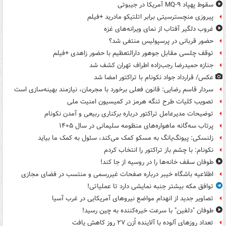
سقوط پهپاد MQ-۹ آمریکا در جیبوتی
پیروزی منچسترسیتی برابر اتلتیکو مادرید +فیلم
غروب دلگیر آفتاب از نمای ویرانه‌های غزه
حضور قربانی در پرسپولیس منتفی شد؟
توقف چلسی مقابل جوهور دارالتعظیم با حضور زاهدی +فیلم
جنازه حمیدرضا رجب‌زاده اطراف تهران کشف شد
عکس/ قرارداد جواد نکونام با تراکتور امضا شد
سردار قاسم رضایی: قانون فعلی برخورد با مجرمان، نیازمند بهینه‌سازی است
تصویب کلیات طرح تنگه هرمز در کمیسیون امنیت ملی
توضیحات مدیرعامل تراکتور درباره برکناری ربیعی و آمدن نکونام
پرتاب سه‌گانه ماهواره‌های منظومه سلیمانی در سال ۱۴۰۵
زلنسکی: پیونگ‌یانگ به مسکو کمک می‌کند، سئول به کمک ما بیاید
نکونام: با چشم باز تراکتور را انتخاب کردم
طوفان سقف خانه‌ها را در روسیه از جا ‌کند!
اطلاعیه باشگاه خیبر درباره صفحات غیررسمی و منتسب در فضای مجازی
توافق مکه بیشتر جنبه نمایشی دارد تا عملیاتی!
تصاویر جدید از انهدام مواضع نیروهای آمریکایی در غرب آسیا
طوفان "دلفین" با سرعت خیره‌کننده به چین رسید!
تعداد روزهای آلوده با آلاینده اُزن ۲۷ روز کاهش یافت