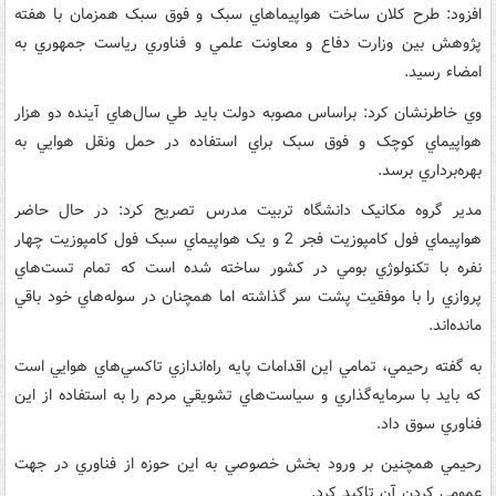
افزود: طرح کلان ساخت هواپيماهاي سبک و فوق سبک همزمان با هفته
پژوهش بين وزارت دفاع و معاونت علمي و فناوري رياست جمهوري به
امضاء رسيد.
وي خاطرنشان کرد: براساس مصوبه دولت بايد طي سال‌هاي آينده دو هزار
هواپيماي کوچک و فوق سبک براي استفاده در حمل ونقل هوايي به
بهره‌برداري برسد.
مدير گروه مکانيک دانشگاه تربيت مدرس تصريح کرد: در حال حاضر
هواپيماي فول کامپوزيت فجر 2 و يک هواپيماي سبک فول کامپوزيت چهار
نفره با تکنولوژي بومي در کشور ساخته شده است که تمام تست‌هاي
پروازي را با موفقيت پشت سر گذاشته اما همچنان در سوله‌هاي خود باقي
مانده‌اند.
به گفته‌ رحيمي، تمامي اين اقدامات پايه‌ راه‌اندازي تاکسي‌هاي هوايي است
که بايد با سرمايه‌گذاري و سياست‌هاي تشويقي مردم را به استفاده از اين
فناوري سوق داد.
رحيمي همچنين بر ورود بخش خصوصي به اين حوزه از فناوري در جهت
عمومي کردن آن تاکيد کرد.