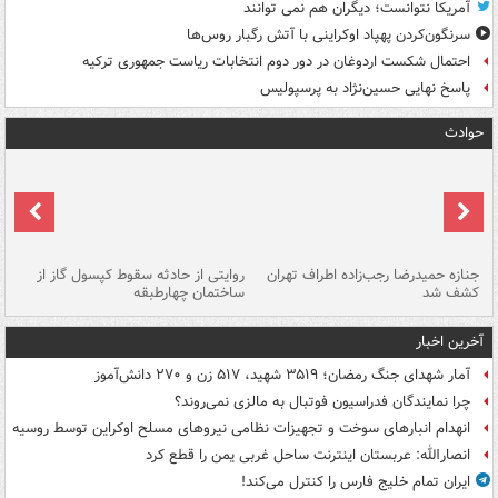
آمریکا نتوانست؛ دیگران هم نمی توانند
سرنگون‌کردن پهپاد اوکراینی با آتش رگبار روس‌ها
احتمال شکست اردوغان در دور دوم انتخابات ریاست جمهوری ترکیه
پاسخ نهایی حسین‌نژاد به پرسپولیس
حوادث
جنازه حمیدرضا رجب‌زاده اطراف تهران
روایتی از حادثه سقوط کپسول گاز از
حم
کشف شد
ساختمان چهارطبقه
زاهدا
آخرین اخبار
آمار شهدای جنگ رمضان؛ ۳۵۱۹ شهید، ۵۱۷ زن و ۲۷۰ دانش‌آموز
چرا نمایندگان فدراسیون فوتبال به مالزی نمی‌روند؟
انهدام انبارهای سوخت و تجهیزات نظامی نیروهای مسلح اوکراین توسط روسیه
انصارالله: عربستان اینترنت ساحل غربی یمن را قطع کرد
ایران تمام خلیج فارس را کنترل می‌کند!