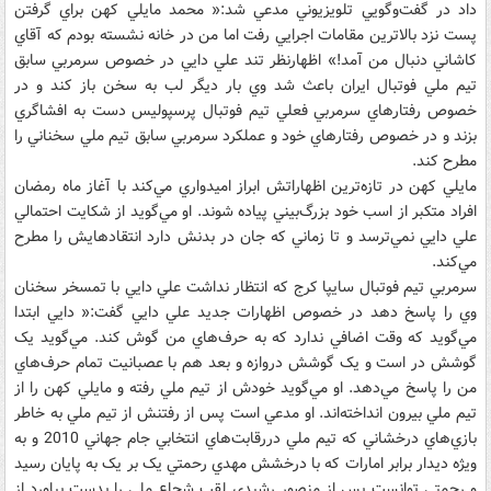
داد در گفت‌و‌گويي تلويزيوني مدعي شد:« محمد مايلي کهن براي گرفتن
پست نزد بالاترين مقامات اجرايي رفت اما من در خانه نشسته بودم که آقاي
کاشاني دنبال من آمد!» اظهارنظر تند علي دايي در خصوص سرمربي سابق
تيم ملي فوتبال ايران باعث شد وي بار ديگر لب به سخن باز کند و در
خصوص رفتارهاي سرمربي فعلي تيم فوتبال پرسپوليس دست به افشاگري
بزند و در خصوص رفتارهاي خود و عملکرد سرمربي سابق تيم ملي سخناني را
مطرح کند.
مايلي کهن در تازه‌ترين اظهاراتش ابراز اميدواري مي‌کند با آغاز ماه رمضان
افراد متکبر از اسب خود بزرگ‌بيني پياده شوند. او مي‌گويد از شکايت احتمالي
علي دايي نمي‌ترسد و تا زماني که جان در بدنش دارد انتقادهايش را مطرح
مي‌کند.
سرمربي تيم فوتبال سايپا کرج که انتظار نداشت علي دايي با تمسخر سخنان
وي را پاسخ دهد در خصوص اظهارات جديد علي دايي گفت:« دايي ابتدا
مي‌گويد که وقت اضافي ندارد که به حرف‌هاي من گوش کند. مي‌گويد يک
گوشش در است و يک گوشش دروازه و بعد هم با عصبانيت تمام حرف‌هاي
من را پاسخ مي‌دهد. او مي‌گويد خودش از تيم ملي رفته و مايلي کهن را از
تيم ملي بيرون انداخته‌اند. او مدعي است پس از رفتنش از تيم ملي به خاطر
بازي‌هاي درخشاني که تيم ملي دررقابت‌هاي انتخابي جام جهاني 2010 و به
ويژه ديدار برابر امارات که با درخشش مهدي رحمتي يک بر يک به پايان رسيد
و رحمتي توانست پس از منصور رشيدي لقب شجاع ملي را بدست بياورد از