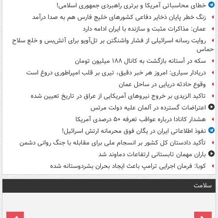
خطای محاسباتی آمریکا و برتری راهبردی جمهوری اسلامی!
زنگ خطر پایان ذخایر دفاعی کشورهای خلیج فارس هم به صدا درآمد
عمان: مذاکرات مثبت و سازنده با ایران ادامه دارد
روایت رسانه اسرائیلی از فشار واشنگتن بر تل‌آویو برای آتش‌بس و خلع سلاح
حماس
سکه در آستانه بازگشت به کانال ۱۸۸ میلیون تومان
دریادار سیاری: امروز هر خبر دقیق، تیری بر قلب امپراطوری دروغ است
وقوع حادثه دریایی در ساحل عمان
تاکید الزیدی بر خروج نیروهای آمریکایی از عراق در تاریخ تعیین شده
اعتراضات گسترده در آلمان علیه دولت مرتس
هشدار کانادا درباره عواقب تعرفه ۵۰ درصدی آمریکا
نفوذ اطلاعاتی ایران در یگان فوق محرمانه ارتش اسرائیل!
تأکید دادستان کل کشور بر انسجام ملی برای مقابله با جنگ روانی دشمن
باران مهمان تابستانی ارتفاعات دماوند شد
کوبا: فرمان اجرایی ترامپ باعث ایجاد بحران بشردوستانه شده
سلامت