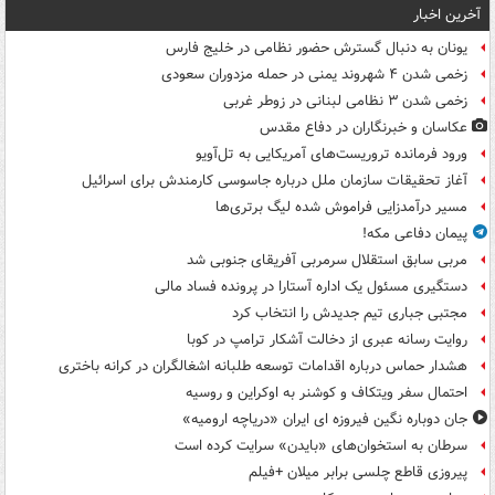
آخرین اخبار
یونان به دنبال گسترش حضور نظامی در خلیج فارس
زخمی شدن ۴ شهروند یمنی در حمله مزدوران سعودی
زخمی شدن ۳ نظامی لبنانی در زوطر غربی
عکاسان و خبرنگاران در دفاع مقدس
ورود فرمانده تروریست‌های آمریکایی به تل‌آویو
آغاز تحقیقات سازمان ملل درباره جاسوسی کارمندش برای اسرائیل
مسیر درآمدزایی فراموش شده لیگ برتری‌ها
پیمان دفاعی مکه!
مربی سابق استقلال سرمربی آفریقای جنوبی شد
دستگیری مسئول یک اداره آستارا در پرونده فساد مالی
مجتبی جباری تیم جدیدش را انتخاب کرد
روایت رسانه عبری از دخالت آشکار ترامپ در کوبا
هشدار حماس درباره اقدامات توسعه طلبانه اشغالگران در کرانه باختری
احتمال سفر ویتکاف و کوشنر به اوکراین و روسیه
جان دوباره نگین فیروزه ای ایران «دریاچه ارومیه»
سرطان به استخوان‌های «بایدن» سرایت کرده است
پیروزی قاطع چلسی برابر میلان +فیلم