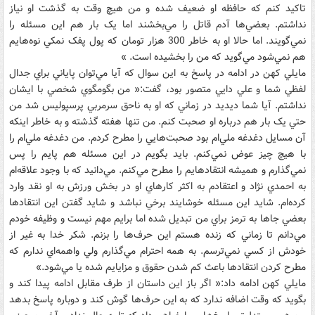
تاکيد کنم که حافظه او ضعيف شده و من هيچ وقت به گذشت او نياز
نداشتم. بعضي‌ها آدم قاتل را مي‌بخشند اما يک بار هم اين مسئله را
نمي‌گويند. اما حالا او به خاطر 300 هزار تومان که پول پفک نمکي نوه‌هايم
هم نمي‌شود مي‌گويد که من را بخشيده است. »
مايلي کهن در ادامه در پاسخ به اين سوال که آيا مي‌توان پاياني براي جدال
لفظي شما و علي دايي متصور بود، گفت:« من بگومگوي شخصي با ايشان
نداشتم. آيا شما ديديد در زماني که او به ناحق سرمربي پرسپوليس شد من
حتي يک بار هم درباره او صحبت کنم. من تنها هفته گذشته و به خاطر اينکه
آن مسايل دغدغه ملي‌ام بود صحبت‌هايي را مطرح کردم. من دغدغه ملي‌ام را
با هيچ چيز عوض نمي‌کنم. بايد بگويم در اين مسئله هم پايم را پس
نمي‌گذارم و هميشه انتقادهايم را مطرح مي‌کنم. مي‌دانيد که با وجود علاقه‌ام
به احمدي نژاد و اعتقادم به اکثر کارهاي او در بخش ورزش به او نقد وارد
کرده‌ام. شايد اين مسئله خوشايند برخي نباشد و شايد گفتن اين انتقادها
بعضي جاها به ترمز براي من تبديل شده اما برايم مهم نيست و وظيفه خودم
مي‌دانم تا زماني که زنده هستم اين حرف‌ها را بزنم. شکر خدا به غير از
خودش از کسي نمي‌ترسم. به همه احترام مي‌گذارم ولي واهمه‌اي ندارم که
مطرح کردن انتقادها باعث کم شدن حقوق و مزايايم شده يا مي‌شود.»
مايلي کهن ادامه داد:« اگر باز اين داستان از طرف مقابل ادامه پيدا کند و
بگويد که وقت اضافه ندارد که به اين حرف‌ها گوش کند و دوباره پاسخ بدهد