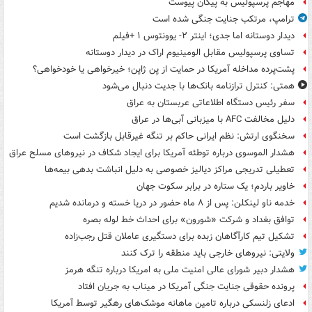
مهاجم پرسپولیس به پیکان پیوست
ترامپ، مرتکب جنایت جنگی شده است
دیدار دوستانه اما جدی؛ اینتر ۲- یوونتوس ۱ +فیلم
تساوی پرسپولیس مقابل الومینیوم اراک در دیدار دوستانه
پشت‌پرده مداخله آمریکا در حمایت از یِن ژاپن؛ خیرخواهی یا خودخواهی؟
همتی: کنترل ترازنامه بانک‌ها با جدیت دنبال می‌شود
سفر رئیس دستگاه اطلاعاتی عربستان به عراق
دلیل مخالفت AFC با میزبانی آبی‌ها در عراق
سخنگوی ارتش: نظم ایرانی حاکم بر تنگه غیرقابل بازگشت است
هشدار الموسوی درباره توطئه آمریکا برای ایجاد شکاف در نیروهای مسلح عراق
تعطیلی تدریجی مراکز دیالیز خصوصی به دلیل انباشت بدهی بیمه‌ها
خاویر باردم؛ یک ستاره در برابر سکوت جهان
خدمه ناو لینکلن: پس از ۸ ماه حضور در دریا خسته و درمانده‌ شدیم
توافق بغداد و شرکت «شورون» برای احداث خط لوله بصره
تشکیل تیم کارآگاهان زبده برای دستگیری عاملان قتل رجب‌زاده
ولایتی: نیروهای خارجی باید منطقه را ترک کنند
هشدار دبیر شورای عالی امنیت ملی به امریکا درباره تنگه هرمز
پرونده حقوقی جنایت جنگی آمریکا در میناب به جریان افتاد
ادعای زلنسکی درباره تامین ماهانه موشک‌های رهگیر توسط آمریکا