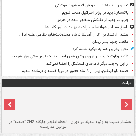
تصاویر دیده‌ نشده از دو فرمانده شهید موشکی
پاکستان: باید در برابر اسرائیل متحد شویم
جزئیات جدید از نفتکش منفجر شده در هرمز
پاسخ معنادار هوافضای سپاه به تهدیدات آمریکایی‌ها
هشدار ارشدترین ژنرال آمریکا درباره محدودیت‌های نظامی علیه ایران
مقصد جدید پسر زیدان
حتی اوکراین هم به ترکیه حمله کرد
تاکید وزارت خارجه بر لزوم روشن شدن ابعاد جنایت تروریستی مزار شریف
از این به بعد دیگر نامه‌های استقلال را امضا نمی‌کنم
خدمه ناو لینکلن: پس از ۸ ماه حضور در دریا خسته و درمانده‌ شدیم
حوادث
ای
هشدار نسبت به وفوع تندباد در تهران
لحظه انفجار جایگاه CNG "صحنه" در
دس
دوربین مداربسته
ات