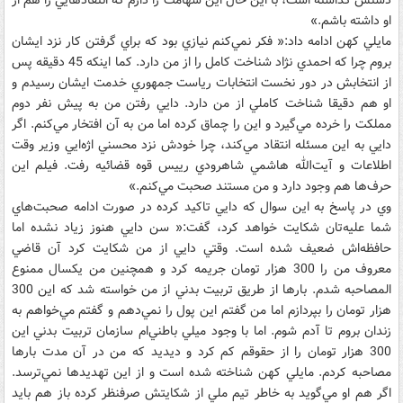
دستش گذاشته است، با اين حال اين شهامت را دارم که انتقادهايي را هم از
او داشته باشم.»
مايلي کهن ادامه داد:« فکر نمي‌کنم نيازي بود که براي گرفتن کار نزد ايشان
بروم چرا که احمدي نژاد شناخت کامل را از من دارد. کما اينکه 45 دقيقه پس
از انتخابش در دور نخست انتخابات رياست جمهوري خدمت ايشان رسيدم و
او هم دقيقا شناخت کاملي از من دارد. دايي رفتن من به پيش نفر دوم
مملکت را خرده مي‌گيرد و اين را چماق کرده اما من به آن افتخار مي‌کنم. اگر
دايي به اين مسئله انتقاد مي‌کند، چرا خودش نزد محسني اژه‌ايي وزير وقت
اطلاعات و آيت‌الله هاشمي شاهرودي رييس قوه قضائيه رفت. فيلم اين
حرف‌ها هم وجود دارد و من مستند صحبت مي‌کنم.»
وي در پاسخ به اين سوال که دايي تاکيد کرده در صورت ادامه صحبت‌هاي
شما عليه‌تان شکايت خواهد کرد، گفت:« سن دايي هنوز زياد نشده اما
حافظه‌اش ضعيف شده است. وقتي دايي از من شکايت کرد آن قاضي
معروف من را 300 هزار تومان جريمه کرد و همچنين من يکسال ممنوع
المصاحبه شدم. بارها از طريق تربيت بدني از من خواسته شد که اين 300
هزار تومان را بپردازم اما من گفتم اين پول را نمي‌دهم و گفتم مي‌خواهم به
زندان بروم تا آدم شوم. اما با وجود ميلي باطني‌ام سازمان تربيت بدني اين
300 هزار تومان را از حقوقم کم کرد و ديديد که من در آن مدت بارها
مصاحبه کردم. مايلي کهن شناخته شده است و از اين تهديدها نمي‌ترسد.
اگر هم او مي‌گويد به خاطر تيم ملي از شکايتش صرفنظر کرده باز هم بايد