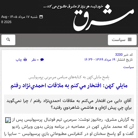
شنبه ۱۷ مرداد ۱۴۰۵ -
Aug
8 2026
سیاست
کد خبر
3200
تاریخ انتشار:
۱۹ مرداد ۱۳۸۹ - ۱۶:۳۶
۰ نظر
چاپ
سیاست
پاسخ مايلي‌کهن به کنايه‌هاي سياسي سرمربي پرسپوليس
مايلي کهن: افتخار مي‌کنم به ملاقات احمدي‌نژاد رفتم
آقاي دايي من افتخار مي‌کنم به ملاقات احمدي‌نژاد رفتم / چرا نمي‌گويد
براي چي پيش اژه‌اي و هاشمي شاهردوي رفتيد؟
به گزارش مشرق، رجانيوز نوشت: سرمربي تيم فوتبال پرسپوليس پس از
آن که محمد مايلي کهن در مصاحبه در برنامه وزش بدون ويراش راديو
گفت و گو پاسخ سخنان او در کنفرانس مطبوعاتي بازي پرسپوليس – سايپا را