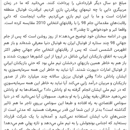
مبلغ دو سال ديگر قراردادش را پرداخت کنند. مي‌دانيد که ما در زمان
مربيگري دايي با چه تيمهاي پرقدرتي بازي کرديم. ابرقدرت فوتبال منطقه
امارات است و ما با اين تيم بازي مي‌کرديم. جالب اينجاست که دايي
رقابت‌هاي مقدماتي جام 98 را با رقابتهاي انتخابي 2010 مقايسه کرده است.
واقعا کبر و خودخواهي تا چقدر؟! »
وي در ادامه سخنان خود توضيح مي‌دهد:« از روز روشن است که پس از جام
جهاني 98 چند ستاره از فوتبال ايران به فوتبال دنيا معرفي شده‌اند و باز هم
اظهرمن الشمس است که پس از رقابتهاي انتخابي جام جهاني چطور اکثر
قريب به اتفاق بازيکنان ايراني شاغل در اروپا از اين کشورها ديپورت شدند و
باز هم به خاطر همين بازيهاي درخشان تيم ملي بود که حتي بازيکنان ايراني
از فوتبال امارات ديپورت شدند. آيا نبايد به خاطر اين همه سرمايه‌سوزي به
ايشان پاداش داد؟ وقتي فوتبال برزيل سالانه چند ميليارد دلار از صدور
بازيکنان و مربيان درآمد زايي مي‌کند آيا نبايد به خاطر اين همه سرمايه‌سوزي
که در تيم ملي ايشان انجام گرفته به او پاداش داد؟ بي‌انصاف‌ها به او پاداش
نمي‌دهيد حداقل بقيه پولش را به او بدهيد. مسوولان آيا نمي‌دانيد که در دنيا
سونامي اقتصادي به راه افتاده و طبعا اين سونامي برروي تاجر ما هم تاثير
گذاشته است؟ بدتر از اين شما اين قدر بي‌معرفت هستيد که مدتي است از
جنس‌هاي ناب ايشان استفاده نمي‌کنيد و آمده‌ايد با يک شرکت قرارداد
بسته‌ايد که اجناس بونجولش را به تيم ملي مي‌دهد و تازه پولي هم مي‌دهد!
به راستي آيا اين رسم حمايت از يک اسطوره است. اسطوره‌اي که بايد هم