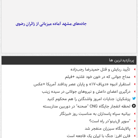
جاده‌های مشهد آماده میزبانی از زائران رضوی
پربازدیدترین ها
تأیید ربایش و قتل حمیدرضا رجب‌زاده
مداح جوانی که در خون خود غلتید +فیلم
استقرار انبوه «دی‌اف‑۱۷» و پایان عصر پدافند آمریکا +عکس
درگیری اعضای داعش و نیروهای جولانی در سیده زینب
پزشکیان: جنایات امروز واشنگتن را هم محکوم کنید
لحظه انفجار جایگاه CNG "صحنه" در دوربین مداربسته
بیانیه سپاه پاسداران به مناسبت روز خبرنگار
"سوپر ال‌نینو"در راه است؟
پالایشگاه سیزران منفجر شد
فارن افرز: جنگ با ایران یک فاجعه است