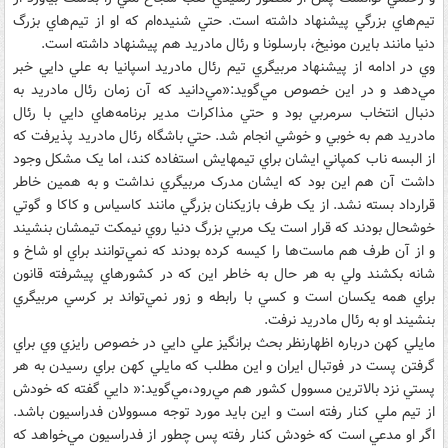
تيم‌هاي بزرگي پيشنهاد داشته است. حتي شنيده‌ام که او از تيم‌هاي بزرگ
دنيا مانند بايرن مونيخ، بارسلونا و رئال مادريد هم پيشنهاد داشته است.
وي در ادامه از پيشنهاد مربيگري تيم رئال مادريد اسپانيا به علي دايي خبر
مي‌دهد و در اين خصوص مي‌گويد:«مي‌دانيد که آن زمان رئال مادريد به
دنبال انتخاب سرمربي بود و حتي مذاکرات مدير برنامه‌هاي دايي با رئال
مادريد هم به خوبي و خوشي انجام شد. حتي باشگاه رئال مادريد پذيرفت که
از البسه ناب کمپاني ايشان براي تيمهايش استفاده کند، اما يک مشکل وجود
داشت آن هم اين بود که ايشان مدرک مربيگري نداشت و به همين خاطر
قرارداد بسته نشد. از يک طرف بازيکنان بزرگي مانند کاسياس و کاکا و گوتي
خوشحال بودند که قرار است يک مربي بزرگ دنيا روي نيمکت تيمشان بنشيند
و از آن طرف هم ماست‌ها را کيسه کرده بودند که نمي‌توانند براي او شاخ و
شانه بکشند ولي به هر حال به خاطر اين که در کشورهاي پيشرفته قانون
براي همه يکسان است و کسي با رابطه و زور نمي‌تواند بر کرسي مربيگري
بنشيند او به رئال مادريد نرفت.
مايلي کهن درباره اظهارنظر بحث برانگيز علي دايي در خصوص رايزي وي براي
گرفتن پست در فوتبال ايران و اين مطلب که مايلي کهن براي رسيدن به هر
پستي نزد بالاترين مسوول کشور هم مي‌رود،مي‌گويد:« دايي گفته که خودش
از تيم ملي کنار رفته است و اين بايد مورد توجه مسوولان فدراسيون باشد.
اگر او مدعي است که خودش کنار رفته پس چطور از فدراسيون مي‌خواهد که