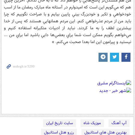
من هم مستدل‌تر پاسخ‌هايي را خواهم داد که تا به حال ندادم. آخرين چيزي
هم که مي‌گويم اين است که اميدوارم در آستانه ماه مبارک رمضان ما از اسب
خودخواهي و تکبر و خودبزرگ بيني پايين بيايم و با صراحت نگوييم که چرا
بايد من از مردم عذرخواهي کنم. اين مردم همانهايي هستند که پس از خدا
بيشترين لطف را به ما کردند. نبايد از ادبيات متکبرانه استفاده کنيم و
مي‌خواهم بگويم ممکن است شما براي بعضي‌ها دايي باشيد اما براي من ...
نيستيد و پيرامون اين اما بعدا صحبت مي‌کنم. »
آپ آهنگ
موزیک شاه
سایت تاریخ ایران
بهترین هتل های استانبول
رزرو هتل استانبول