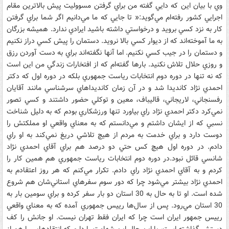
وي با بيان اين که دايي گفته من براي گرفتن مسووليت پيش بالاترين مقام
اجرايي کشور رفته‌ام مي‌گويد:« تا جايي که ما مي‌دانيم اگر شما براي گرفتن
کار به نزد کسي برويد و درخواستي داشته باشيد ايرادي ندارد. هميشه بزرگان
به ما آموخته‌اند که از ديوار کسي بالا نرويد. دستمان را پيش کسي دراز نکنيم
و دستمان را در جيب کسي نکنيم. اما آنها نگفته‌اند براي به دست آوردن رزق
و روزي حلال تلاش نکنيد. بارها گفته‌ام که از افتخارات زندگي من اين است
که نه تنها در دوره دوم انتخابات رياست جمهوري بلکه در دوره اول که دکتر
احمدي نژاد کانديدا شد و در آن زمان کانديداهاي سرشناسي مانند آقايان
رفسنجاني، لاريجاني، قاليباف، معين و توکلي حضور داشتند و کسي تصور
نمي‌کرد دکتر احمدي نژاد راي بياورد تنها ورزشکاري بودم که به دليل شناخت
نسبي که از ايشان داشتم و مي‌دانستم که به معناي واقعي او مملکتش را
دوست دارد و براي خدمت به مردم از هيچ تلاشي دريغ نمي‌کند به او راي
دادم. در دوره اول هيچ کس حتي دو درصد هم براي آقاي احمدي نژاد
شانسي قائل نبود.در دوره دوم انتخابات رياست جمهوري هم همين کار را
کردم و به آقاي احمدي نژاد راي دادم. تکرار مي‌کنم که هر روز اعتقادم به
احمدي نژاد بيشتر مي‌شود چرا که دور سوم سفرهاي استاني‌شان هم شروع
شده است. او تا به حال به 30 استان دو بار سفر کرده و براي سومين بار به
30 استان مي‌رود. پس از سال‌ها رييس جمهوري آمده که به معناي واقعي
رييس جمهور ايران است چرا که ايران فقط تهران نيست. او جانش را کف