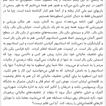
اکنون در تيم ملي بازي مي‌کرد و هنوز هم همه مي‌دانيم که به طور رسمي از
بازيهاي تيم ملي کنار نرفته و از آنجا هم کنار گذاشته شده است. چرا ما در
کشورمان فقط به دنبال کشتن اسطوره‌ها هستيم.
مايلي کهن ادامه مي‌دهد:« سري به آلمان بزنيد. هر مکان ورزشي و
غيرورزشي که برويد همه چيز به نام يک بازيکن است. خيابان بکن بائر، پارک
بکن بائر، تئاتر و سينماي بکن بائر. مجسمه‌هاي متعددي از بکن بائر در سطح
کشور آلمان مي‌بينيم. اصلا همين استاديوم آليانس هم به نام بکن بائر است
و گزارشگران ما نمي‌دانند که استاديوم آليانس اشتباه است و اين استاديوم به
نام بکن بائر است. در اينترنت هم اشتباه اعلام کردند. تازه فرانس بکن بائر
براي تخفيف مالياتي خود نياز ندارد پيش هر کس و ناکسي برود. چرا که
اسمش بکن بائر است. نه تنها از او ماليات نمي‌گيرند بلکه درصدي از ماليات
مردم را به حساب او مي‌ريزند. حالا شما براي اسطوره ما چه کرده‌ايد؟ تنها يک
استاديوم را به نامش کرده‌ايد که به قولي مي‌خواستيد اين کار را هم نکنيد.
تازه اين اسطوره ما براي گرفتن تخفيف مالياتي که آن هم به خاطر وضعيت
بد اقتصادي‌ ايشان است، عوض اين که تمام فکر و ذکرش متمرکز به باشگاه
بزرگ پرسپوليس باشد و حريفان را آناليز کند بايد به اداره ماليات، شهرداري،
گمرک و خيلي جاهاي ديگر برود تا بتواند از تخفيف‌هاي مالياتي برخوردار
شود. تازه شنيده‌ام روي نيمکت مسابقه هم که مي‌نشيند بعضا بايد با موبايل
کارهاي اقتصادي‌اش را رديف کند. آيا اين ظلم نيست؟