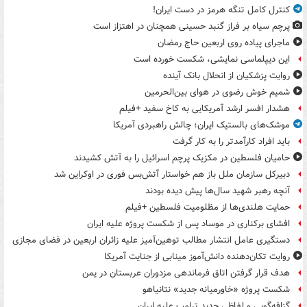
کنترل کامل تنگه هرمز در دست ایران!
پرچم سیاه بر فراز گنبد حسینی همچنان در اهتزاز است
ماجرای پیاده روی اربعین حاج رمضان
این دیپلماسی نمایشی، شکست خورده است
روایت پزشکیان از انحلال بانک آینده
شمیم خوش رضوی در هوای بین‌الحرمین
هشدار افسر ارشد آمریکایی به کاخ سفید +فیلم
موشک‌های بالستیک ایران؛ چالش راهبردی آمریکا
باید افراد کارآمدتر را به کار گرفت
حامیان فلسطین در مکزیک پرچم اسرائیل را به آتش کشیدند
دبیرکل سازمان ملل باز هم خواستار آتش‌بس فوری در اوکراین شد
آنچه رهبر شهید سال‌ها پیش دیده بودند
حمایت هلندی‌ها از مظلومیت فلسطین +فیلم
افشای برکناری در موساد پس از شکست پروژه علیه ایران
دستگیری عامل انتشار مطالب توهین‌آمیز علیه زائران اربعین در فضای مجازی
روایت تکان‌دهنده دانش‌آموز مینابی از جنایت آمریکا
هدف قرار گرفتن اتاق‌ فرماندهی مزدوران عربستان در یمن
شکست پروژه «خاورمیانه جدید» نتانیاهو
گزافه‌گویی و لفاظی جدید ترامپ علیه ایران