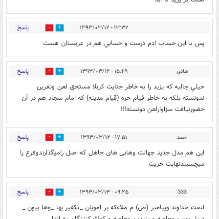
پاسخ
۱۳:۳۲ - ۱۳۹۳/۰۳/۱۲
0
0
پس با اين حساب ادم درست و حسابي هم در عربستان هست
پاسخ
هادي
۱۵:۴۹ - ۱۳۹۳/۰۳/۱۲
0
0
خيلي جالبه كه يزيد را به خاطر جنايت كربلا مستحق لعن ونفرين
ندونسته بلكه به خاطر قيام حره (قيام مدينه) كه امام سجاد هم در آن
حضورنيافت سزاوارلعن دونسته!!!
پاسخ
احمد
۱۷:۵۱ - ۱۳۹۳/۰۳/۱۲
0
0
این هم مدل جدید جهالت وهابی های جاهل که اصل رامیگذارندوفرع را
میچسبندنهایت خریت
پاسخ
۰۹:۲۵ - ۱۳۹۳/۰۳/۱۳
333
0
0
لنعت خداوند وپيامبر (ص) م ملاءكه بر امويان _تكفير يها _وها بيون _
دربا ريون - معاويه و يزيدبن معاويه و كمك كنندگان به انها