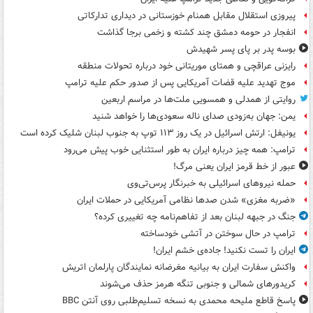
پیروزی استقلال مقابل همنام خوزستانی در دیداری تدارکاتی
انفجار در حومه دمشق چند کشته و زخمی برجا گذاشت
بوسه‌ پدر بر پای پسر شهیدش
رایزنی عراقچی و همتای موریتانی خود درباره تحولات منطقه
موج تهدید علیه قضات آمریکایی پس از صدور حکم علیه ترامپ
روایتی از همدلی و همسویی ملت‌ها در مراسم اربعین
یمن: جهان به‌زودی صدای ناله سعودی‌ها را خواهد شنید
یونیفل: ارتش اسرائیل در یک روز ۱۱۳ توپ به جنوب لبنان شلیک کرده است
ترامپ: همه چیز درباره ایران به طور استثنایی خوب پیش می‌رود
عبور از خط قرمز ایران یعنی مرگ!
حمله نیروهای اسرائیلی به خبرنگار پرس‌تی‌وی
«ضربه مغزی» شدن صدها نظامی آمریکایی در حملات ایران
جنگ در جبهه لبنان بعد از تفاهم‌نامه چه تغییری کرده؟
ترامپ در حال سوختن در آتشی خودساخته
ایران را تست نکنید! جاده‌ی خشم ایران!
واکنش سفارت ایران به بیانیه مغرضانه نمایندگان پارلمان اتریش
کریدورهای شمالی و جنوبی تنگه هرمز حذف می‌شوند
پاسخ قاطع ملیحه محمدی به نسخه تسلیم‌طلبی روی آنتن BBC