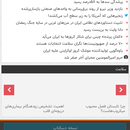
پرشدگی سدها به ۵۸درصد رسید
بازدید وزیر نیرو از روند برق‌رسانی به واحدهای صنعتی بازسازی‌شده
زنجیرهایی که آمریکا را به زیر سطح آب می‌کشند!
تثبیت دستاوردهای نظامی ایران در مرزهای غربی در سایه جنگ رمضان
دانا وایت به بن‌بست رسید
«کمانِ پرنده» چینی برای شکار کروزها به ایران می‌آید
۷۰ درصد از صهیونیست‌ها نگران سلامت انتخابات هستند
یاوه‌گویی تولیدکننده موشک کروز اوکراینی علیه ایران
حرم امیرالمومنین محیای آخر صفر شد
سلامت
ی
چرا تابستان فصل محبوب
اهمیت تشخیص زودهنگام بیماری‌های
نا
میکروب‌هاست؟
دریچه‌ای قلب
عو
نسخه دسکتاپ