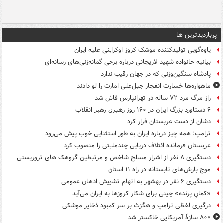
پربازدیدترین ها
یاوه‌گویی تولیدکننده موشک کروز اوکراینی علیه ایران
بیانیه خانواده شهید لاریجانی درباره برخی گمانه‌زنی‌های رسانه‌ای
پادشاه سنگین‌وزنی که در جهان رقیب ندارد
ماهواره‌ها خسارت انفجار جبل‌علی امارت را لو دادند
راز مرگ مرد ۷۲ ساله در تهرانپارس فاش شد
۶ دستاورد بزرگ ایران در ۱۶۰ روز رهبری رهبر انقلاب
دشان از دست عربستان فرار کرد
ترامپ: همه چیز درباره ایران به طور استثنایی خوب پیش می‌رود
عربستان فرمانده ائتلاف دریایی چندملیتی را منصوب کرد
دستگیری ۸ نفر از اشرار مسلح شاخص و مرتبطین گروهک های تروریستی
موج بارش‌های تابستانه در راه ۱۱ استان
دستگیری ۶ نفر در بهشهر به اتهام تشویش اذهان عمومی
«کمانِ پرنده» چینی برای شکار کروزها به ایران می‌آید
درگیری لفظی ترامپ و هگزث بر سر کمبود ذخایر موشکی
۸۰۰ سازۀ آمریکایی خاکستر شد