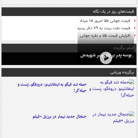
قیمت‌های روز در یک نگاه
قیمت جهانی طلا امروز ۱۵ مرداد
قیمت نفت برنت به ۷۹ دلار رسید
افزایش قیمت طلا و نقره جهانی
فیلم برگزیده
بوسه‌ پدر بر پای پسر شهیدش
برگزیده ورزشی
حمله تند فیگو به اینفانتینو: دروغگو، پَست‌ و
حیله‌گر!
جنجال جدید نیمار در برزیل +فیلم