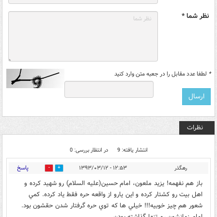
نظر شما *
*
لطفا عدد مقابل را در جعبه متن وارد کنید
نظرات
انتشار یافته: 9
در انتظار بررسی: 0
پاسخ
رهگذر
۱۲:۵۳ - ۱۳۹۳/۰۳/۱۲
0
0
باز هم نفهمه! يزيد ملعون، امام حسين(عليه السلام) رو شهيد كرده و
اهل بيت رو كشتار كرده و اين يارو از واقعه حره فقط ياد كرده. كمي
شعور هم چيز خوبيه!!! خيلي ها كه توي حره گرفتار شدن حقشون بود.
امام زمانشون رو تنها گذاشته بودن.