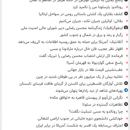
پاسخ بقایی به گرفتن عوارض در تنگه هرمز در تفاهم با عمان
رونالدو: بارسلونا من را ناامید کرد
کشف بقایای یک کشتی باستانی رومی در سواحل ایتالیا
بقائی: اوکراین جبران نکند، جبران می‌کنیم
اینفوگرافیک/ زندگینامه محسن رضایی دبیر شورای عالی امنیت‌ ملی
رگبار و رعد و برق در شمال و جنوب کشور
آتلانتیک: آمریکا برای حمله به عمق روسیه اطلاعات به کی‌یف می‌دهد
اظهار نظر عجیب فان خال درباره مارادونا و مسی
فرمانده کل ارتش انتصاب محسن رضایی را تبریک گفت
پاسخ منفی گواردیولا به قهرمان آسیا!
عقب‌نشینی قیمت طلا در بازار جهانی
تخلیه بیش از یک میلیون نفر در پی طوفان شدید در چین
تلاش آوارگان فلسطینی برای کاستن از گرمای طاقت فرسای تابستان
پهپادهای شاهد از دید رادارها پنهان می‌شوند
نگرانی تل‌آویو از پیوستن قاهره به «توافق مکه»
تظاهرات گسترده در سئوتا
چرا رونالدو به مسی تسلیت نگفت؟
خودکشی دانشجوی دوره خلبانی در جنوب اراضی اشغالی
اعتراف بی‌سابقه یک افسر به شکست آمریکا در برابر ایران