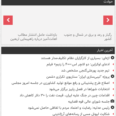
حوادث
رگبار و رعد و برق در شمال و جنوب
بازداشت عامل انتشار مطالب
کشور
اهانت‌آمیز درباره راهپیمایی اربعین
گر
آخرین اخبار
اژه‌ای: بسیاری از کارگزاران نظام تکلیف‌مدار هستند
ادعای اوکراین: دو لانچر اس-۴۰۰ را زدیم+ فیلم
تیم جدید پورعلی‌گنجی مشخص شد
پروژه "لیبی‌سازی ایران" سناریوی تکراری دشمن
اصلاح طرح پشتیبانی و رفع موانع تولید کشاورزی در جلسه امروز مجلس
انتخابات شوراها در فصل پاییز برگزار می‌شود
اقدامات چین در جنگ علیه ایران، قیمت نفت را ۳۰ دلار کاهش داد
جلسه شورای عالی قوه قضاییه
رئیس عدلیه: رضایت و اعتماد مردم با لفاظی حاصل نمی‌شود
شکایت لیونل مسی از رسانه‌های آرژانتینی