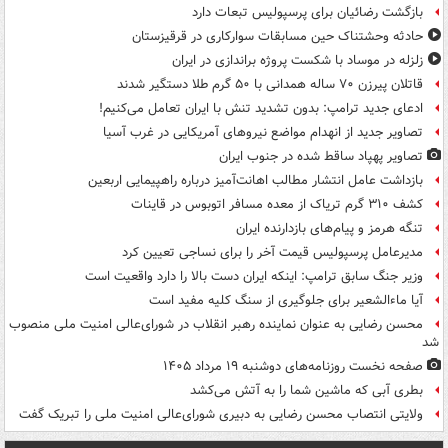
بازگشت رضائیان برای پرسپولیس تبعات دارد
حادثه وحشتناک حین مسابقات سوارکاری در قرقیزستان
زلزله در موساد با شکست پروژه براندازی در ایران
قاتلان پیرزن ۷۰ ساله همدانی با ۵۰ گرم طلا دستگیر شدند
ادعای جدید ترامپ: بدون تشدید تنش با ایران تعامل می‌کنیم!
تصاویر جدید از انهدام مواضع نیروهای آمریکایی در غرب آسیا
تصاویر پهپاد ساقط شده در جنوب ایران
بازداشت عامل انتشار مطالب اهانت‌آمیز درباره راهپیمایی اربعین
کشف ۳۱۰ گرم تریاک از معده مسافر اتوبوس در قاینات
تنگه هرمز و پیام‌های بازدارنده ایران
مدیرعامل پرسپولیس قیمت آخر را برای نساجی تعیین کرد
وزیر جنگ سابق ترامپ: اینکه ایران دست بالا را دارد واقعیت است
آیا ماءالشعیر برای جلوگیری از سنگ کلیه مفید است
محسن رضایی به عنوان نماینده رهبر انقلاب در شورای‌عالی امنیت ملی منصوب
شد
صفحه نخست روزنامه‌های دوشنبه ۱۹ مرداد ۱۴۰۵
بطری آبی که ماشین شما را به آتش می‌کشد
ولایتی انتصاب محسن رضایی به دبیری شورای‌عالی امنیت ملی را تبریک گفت