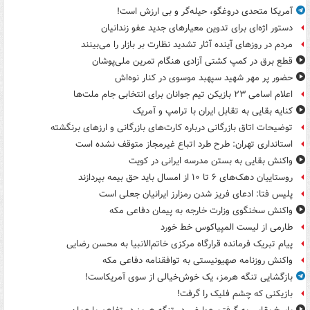
آمریکا متحدی دروغگو، حیله‌گر و بی ارزش است!
دستور اژه‌ای برای تدوین معیارهای جدید عفو زندانیان
مردم در روزهای آینده آثار تشدید نظارت بر بازار را می‌بینند
قطع برق در کمپ کشتی آزادی هنگام تمرین ملی‌پوشان
حضور پر مهر شهید سپهبد موسوی در کنار نوه‌اش
اعلام اسامی ۲۳ بازیکن تیم جوانان برای انتخابی جام ملت‌ها
کنایه بقایی به تقابل ایران با ترامپ و آمریک
توضیحات اتاق بازرگانی درباره کارت‌های بازرگانی و ارزهای برنگشته
استانداری تهران: طرح طرد اتباع غیرمجاز متوقف نشده است
واکنش بقایی به بستن مدرسه ایرانی در کویت
روستاییان دهک‌های ۶ تا ۱۰ از امسال باید حق بیمه بپردازند
پلیس فتا: ادعای فریز شدن رمزارز ایرانیان جعلی است
واکنش سخنگوی وزارت خارجه به پیمان دفاعی مکه
طارمی از لیست المپیاکوس خط خورد
پیام تبریک فرمانده قرارگاه مرکزی خاتم‌الانبیا به محسن رضایی
واکنش روزنامه صهیونیستی به توافقنامه دفاعی مکه
بازگشایی تنگه هرمز، یک خوش‌خیالی از سوی آمریکاست!
بازیکنی که چشم فلیک را گرفت!