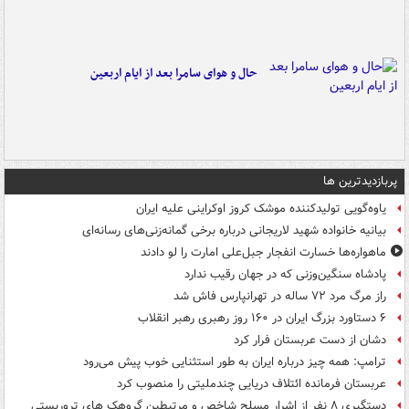
حال و هوای سامرا بعد از ایام اربعین
پربازدیدترین ها
یاوه‌گویی تولیدکننده موشک کروز اوکراینی علیه ایران
بیانیه خانواده شهید لاریجانی درباره برخی گمانه‌زنی‌های رسانه‌ای
ماهواره‌ها خسارت انفجار جبل‌علی امارت را لو دادند
پادشاه سنگین‌وزنی که در جهان رقیب ندارد
راز مرگ مرد ۷۲ ساله در تهرانپارس فاش شد
۶ دستاورد بزرگ ایران در ۱۶۰ روز رهبری رهبر انقلاب
دشان از دست عربستان فرار کرد
ترامپ: همه چیز درباره ایران به طور استثنایی خوب پیش می‌رود
عربستان فرمانده ائتلاف دریایی چندملیتی را منصوب کرد
دستگیری ۸ نفر از اشرار مسلح شاخص و مرتبطین گروهک های تروریستی