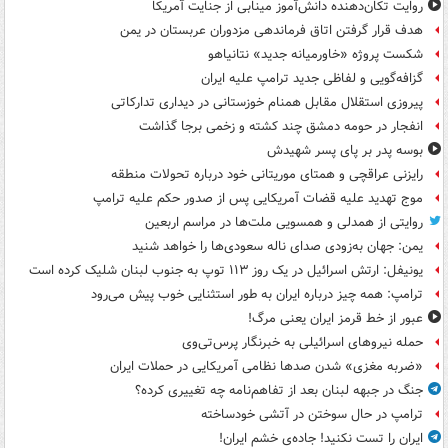
روایت تکان‌دهنده دانش‌آموز مینابی از جنایت آمریکا
هدف قرار گرفتن اتاق‌ فرماندهی مزدوران عربستان در یمن
شکست پروژه «خاورمیانه جدید» نتانیاهو
گزافه‌گویی و لفاظی جدید ترامپ علیه ایران
پیروزی استقلال مقابل همنام خوزستانی در دیداری تدارکاتی
انفجار در حومه دمشق چند کشته و زخمی برجا گذاشت
بوسه‌ پدر بر پای پسر شهیدش
رایزنی عراقچی و همتای موریتانی خود درباره تحولات منطقه
موج تهدید علیه قضات آمریکایی پس از صدور حکم علیه ترامپ
روایتی از همدلی و همسویی ملت‌ها در مراسم اربعین
یمن: جهان به‌زودی صدای ناله سعودی‌ها را خواهد شنید
یونیفل: ارتش اسرائیل در یک روز ۱۱۳ توپ به جنوب لبنان شلیک کرده است
ترامپ: همه چیز درباره ایران به طور استثنایی خوب پیش می‌رود
عبور از خط قرمز ایران یعنی مرگ!
حمله نیروهای اسرائیلی به خبرنگار پرس‌تی‌وی
«ضربه مغزی» شدن صدها نظامی آمریکایی در حملات ایران
جنگ در جبهه لبنان بعد از تفاهم‌نامه چه تغییری کرده؟
ترامپ در حال سوختن در آتشی خودساخته
ایران را تست نکنید! جاده‌ی خشم ایران!