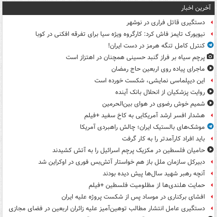
آخرین اخبار
دستگیری قاتل فراری در نوشهر
نیویورک تایمز فاش کرد: کارگروه ویژه سیا برای تفرقه افکنی در کوبا
کنترل کامل تنگه هرمز در دست ایران!
پرچم سیاه بر فراز گنبد حسینی همچنان در اهتزاز است
ماجرای پیاده روی اربعین حاج رمضان
این دیپلماسی نمایشی، شکست خورده است
روایت پزشکیان از انحلال بانک آینده
شمیم خوش رضوی در هوای بین‌الحرمین
هشدار افسر ارشد آمریکایی به کاخ سفید +فیلم
موشک‌های بالستیک ایران؛ چالش راهبردی آمریکا
باید افراد کارآمدتر را به کار گرفت
حامیان فلسطین در مکزیک پرچم اسرائیل را به آتش کشیدند
دبیرکل سازمان ملل باز هم خواستار آتش‌بس فوری در اوکراین شد
آنچه رهبر شهید سال‌ها پیش دیده بودند
حمایت هلندی‌ها از مظلومیت فلسطین +فیلم
افشای برکناری در موساد پس از شکست پروژه علیه ایران
دستگیری عامل انتشار مطالب توهین‌آمیز علیه زائران اربعین در فضای مجازی