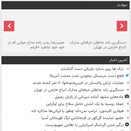
حوادث
دستگیری باند جاعلان حرفه‌ای مدارک
حمیدرضا رجب زاده مداح جوانی که در
تأ
اتباع خارجی در تهران
خود خود غلطید +فیلم
آخرین اخبار
ترک ها روی ستاره بلژیکی دست گذاشتند
قطع دست عربستان سعودیِ تحت حمایت آمریکا
عملیات ارتش پاکستان در خیبرپختونخوا؛ ۸ نفر کشته شدند
دستگیری باند جاعلان حرفه‌ای مدارک اتباع خارجی در تهران
جاده‌های مشهد آماده میزبانی از زائران رضوی
حمله روسیه به یک کشتی حامل سلاح برای اوکراین
هیلاری کلینتون: ترامپ نمی‌داند چطور با ایرانی‌ها مذاکره کند
حضور نماینده گل‌گهر در قرعه‌کشی لیگ قهرمانان آسیا
درگیر شدن گردشگر اسپانیایی با نظامی صهیونیست