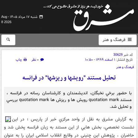
شنبه ۱۷ مرداد ۱۴۰۵ -
Aug
8 2026
فرهنگ و هنر
کد خبر
30629
تاریخ انتشار:
۱ اسفند ۱۳۸۹ - ۱۰:۵۰
۰ نظر
چاپ
فرهنگ و هنر
تحليل مستند "رويشها و ريزشها" در فرانسه
با حضور برخي نخبگان، انديشمندان و کارشناسان رسانه در فرانسه ،
مستند quotation mark رويش ها و ريزش ها quotation mark بررسي
و تحليل شد.
به گزارش مشرق به نقل از واحد مرکزي خبر از پاريس ؛ در اين
نشست تخصصي، بخش هايي از اين مستند به زبان فرانسه پخش شد و
حاضران ، پژوهش اين چنيني در وقايع انقلاب اسلامي ايران را به عنوان