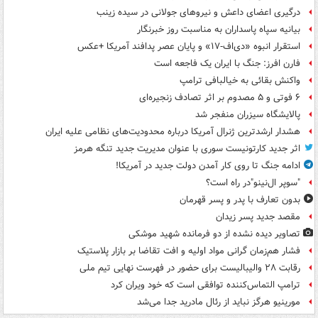
درگیری اعضای داعش و نیروهای جولانی در سیده زینب
بیانیه سپاه پاسداران به مناسبت روز خبرنگار
استقرار انبوه «دی‌اف‑۱۷» و پایان عصر پدافند آمریکا +عکس
فارن افرز: جنگ با ایران یک فاجعه است
واکنش بقائی به خیالبافی ترامپ
۶ فوتی و ۵ مصدوم بر اثر تصادف زنجیره‌ای
پالایشگاه سیزران منفجر شد
هشدار ارشدترین ژنرال آمریکا درباره محدودیت‌های نظامی علیه ایران
اثر جدید کارتونیست سوری با عنوان مدیریت جدید تنگه هرمز
ادامه جنگ تا روی کار آمدن دولت جدید در آمریکا!
"سوپر ال‌نینو"در راه است؟
بدون تعارف با پدر و پسر قهرمان
مقصد جدید پسر زیدان
تصاویر دیده‌ نشده از دو فرمانده شهید موشکی
فشار هم‌زمان گرانی مواد اولیه و افت تقاضا بر بازار پلاستیک
رقابت ۲۸ والیبالیست برای حضور در فهرست نهایی تیم ملی
ترامپ التماس‌کننده توافقی است که خود ویران کرد
مورینیو هرگز نباید از رئال مادرید جدا می‌شد