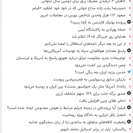
کاهش ۳ درصدی مصرف برق برای دومین سال متوالی
حمیدرضا رجب زاده مداح جوانی که در خود خود غلطید +فیلم
صعود ۱۱۲ هزار واحدی شاخص بورس در معاملات امروز
پرونده یونیک فایننس به کجا رسید؟
حمله پهپادی به پالایشگاه لیبی
هدایای روز خبرنگار ۱۴۰۵ اعلام شد
از این به بعد دیگر نامه‌های استقلال را امضا نمی‌کنم
پاسخ معنادار هوافضای سپاه به تهدیدات آمریکایی‌ها
توضیحات جدید مقاومت عراق درباره تعویق پاسخ به آمریکا و عربستان
چمن دستگردی زیر کشت نمی‌رود
حدس بزنید ایران چه رنگی است؟
بازیکن سابق پرسپولیس به فجرسپاسی پیوست
پانه‌تا: آمریکا مثل یک «بوکسور مست» بین ایران و روسیه می‌دود
صدور برگه جلب برای ۱۴۸ متهم متخلف ارزی
ذخایر طلای چین افزایش یافت
فیلم/ آیا پرونده‌ای در زمینه جرایم مرتبط با هوش مصنوعی ایجاد شده است؟
احضار باقر خرازی به دادگاه ویژه روحانیت
وضعیت کافه‌های متعلق به ساعدی نیا از زبان سخنگوی عدلیه
پاکستان: باید در برابر اسرائیل متحد شویم