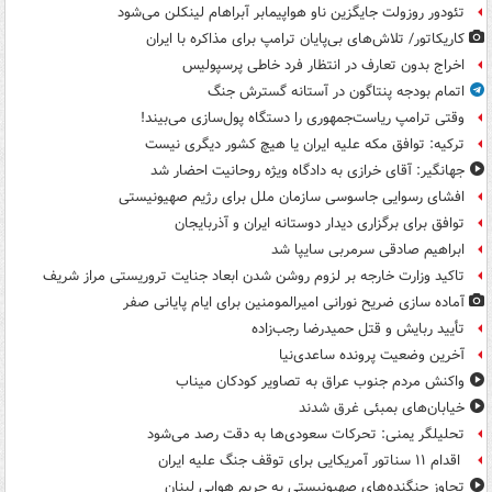
تئودور روزولت جایگزین ناو هواپیمابر آبراهام لینکلن می‌شود
کاریکاتور/ تلاش‌های بی‌پایان ترامپ برای مذاکره با ایران
اخراج بدون تعارف در انتظار فرد خاطی پرسپولیس
اتمام بودجه پنتاگون در آستانه گسترش جنگ
وقتی ترامپ ریاست‌جمهوری را دستگاه پول‌سازی می‌بیند!
ترکیه: توافق مکه علیه ایران یا هیچ کشور دیگری نیست
جهانگیر: آقای خرازی به دادگاه ویژه روحانیت احضار شد
افشای رسوایی جاسوسی سازمان ملل برای رژیم صهیونیستی
توافق برای برگزاری دیدار دوستانه ایران و آذربایجان
ابراهیم صادقی سرمربی سایپا شد
تاکید وزارت خارجه بر لزوم روشن شدن ابعاد جنایت تروریستی مراز شریف
آماده سازی ضریح نورانی امیرالمومنین برای ایام پایانی صفر
تأیید ربایش و قتل حمیدرضا رجب‌زاده
آخرین وضعیت پرونده ساعدی‌نیا
واکنش مردم جنوب عراق به تصاویر کودکان میناب
خیابان‌های بمبئی غرق شدند
تحلیلگر یمنی: تحرکات سعودی‌ها به دقت رصد می‌شود
اقدام ۱۱ سناتور آمریکایی برای توقف جنگ علیه ایران
تجاوز جنگنده‌های صهیونیستی به حریم هوایی لبنان