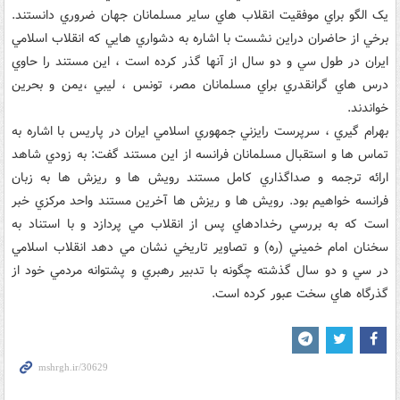
يک الگو براي موفقيت انقلاب هاي ساير مسلمانان جهان ضروري دانستند.
برخي از حاضران دراين نشست با اشاره به دشواري هايي که انقلاب اسلامي
ايران در طول سي و دو سال از آنها گذر کرده است ، اين مستند را حاوي
درس هاي گرانقدري براي مسلمانان مصر، تونس ، ليبي ،يمن و بحرين
خواندند.
بهرام گيري ، سرپرست رايزني جمهوري اسلامي ايران در پاريس با اشاره به
تماس ها و استقبال مسلمانان فرانسه از اين مستند گفت: به زودي شاهد
ارائه ترجمه و صداگذاري کامل مستند رويش ها و ريزش ها به زبان
فرانسه خواهيم بود. رويش ها و ريزش ها آخرين مستند واحد مرکزي خبر
است که به بررسي رخدادهاي پس از انقلاب مي پردازد و با استناد به
سخنان امام خميني (ره) و تصاوير تاريخي نشان مي دهد انقلاب اسلامي
در سي و دو سال گذشته چگونه با تدبير رهبري و پشتوانه مردمي خود از
گذرگاه هاي سخت عبور کرده است.