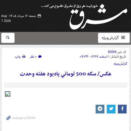
جمعه ۱۶ مرداد ۱۴۰۵ -
Aug
7 2026
گزارش‌ویژه
کد خبر
30594
تاریخ انتشار:
۱ اسفند ۱۳۸۹ - ۰۹:۳۴
۰ نظر
چاپ
گزارش‌ویژه
عکس/ سکه 500 توماني يادبود هفته وحدت