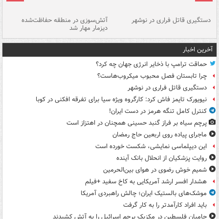
دستگیری قاتل فراری در نوشهر
آتش‌سوزی در منطقه حفاظت‌شده
دیزمار مهار شد
مص
آخرین اخبار
حماقت ترامپ با ذخایر انرژی جهان چه کرد؟
چرا تابستان فصل محبوب میکروب‌هاست؟
دستگیری قاتل فراری در نوشهر
نیویورک تایمز فاش کرد: کارگروه ویژه سیا برای تفرقه افکنی در کوبا
کنترل کامل تنگه هرمز در دست ایران!
پرچم سیاه بر فراز گنبد حسینی همچنان در اهتزاز است
ماجرای پیاده روی اربعین حاج رمضان
این دیپلماسی نمایشی، شکست خورده است
روایت پزشکیان از انحلال بانک آینده
شمیم خوش رضوی در هوای بین‌الحرمین
هشدار افسر ارشد آمریکایی به کاخ سفید +فیلم
موشک‌های بالستیک ایران؛ چالش راهبردی آمریکا
باید افراد کارآمدتر را به کار گرفت
حامیان فلسطین در مکزیک پرچم اسرائیل را به آتش کشیدند