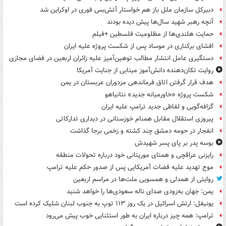
دبیرکل سازمان ملل باز هم خواستار آتش‌بس فوری در اوکراین شد
آنچه رهبر شهید سال‌ها پیش دیده بودند
حمایت هلندی‌ها از مظلومیت فلسطین +فیلم
افشای برکناری در موساد پس از شکست پروژه علیه ایران
دستگیری عامل انتشار مطالب توهین‌آمیز علیه زائران اربعین در فضای مجازی
روایت تکان‌دهنده دانش‌آموز مینابی از جنایت آمریکا
هدف قرار گرفتن اتاق‌ فرماندهی مزدوران عربستان در یمن
شکست پروژه «خاورمیانه جدید» نتانیاهو
گزافه‌گویی و لفاظی جدید ترامپ علیه ایران
پیروزی استقلال مقابل همنام خوزستانی در دیداری تدارکاتی
انفجار در حومه دمشق چند کشته و زخمی برجا گذاشت
بوسه‌ پدر بر پای پسر شهیدش
رایزنی عراقچی و همتای موریتانی خود درباره تحولات منطقه
موج تهدید علیه قضات آمریکایی پس از صدور حکم علیه ترامپ
روایتی از همدلی و همسویی ملت‌ها در مراسم اربعین
یمن: جهان به‌زودی صدای ناله سعودی‌ها را خواهد شنید
یونیفل: ارتش اسرائیل در یک روز ۱۱۳ توپ به جنوب لبنان شلیک کرده است
ترامپ: همه چیز درباره ایران به طور استثنایی خوب پیش می‌رود