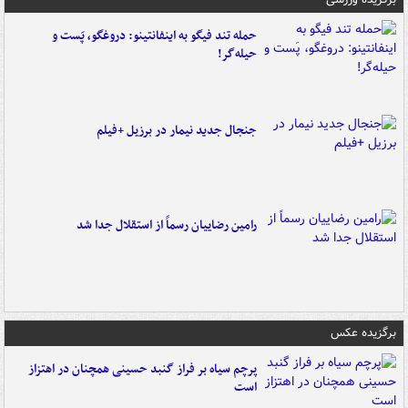
حمله تند فیگو به اینفانتینو: دروغگو، پَست‌ و
حیله‌گر!
جنجال جدید نیمار در برزیل +فیلم
رامین رضاییان رسماً از استقلال جدا شد
برگزیده عکس
پرچم سیاه بر فراز گنبد حسینی همچنان در اهتزاز
است