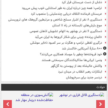
دشان از دست عربستان فرار کرد
ترامپ: همه چیز درباره ایران به طور استثنایی خوب پیش می‌رود
عربستان فرمانده ائتلاف دریایی چندملیتی را منصوب کرد
دستگیری ۸ نفر از اشرار مسلح شاخص و مرتبطین گروهک های تروریستی
موج بارش‌های تابستانه در راه ۱۱ استان
دستگیری ۶ نفر در بهشهر به اتهام تشویش اذهان عمومی
«کمانِ پرنده» چینی برای شکار کروزها به ایران می‌آید
درگیری لفظی ترامپ و هگزث بر سر کمبود ذخایر موشکی
۸۰۰ سازۀ آمریکایی خاکستر شد
خود فروخته‌ها چطور با موساد همکاری می‌کردند؟
ونس: ایرانی‌ها مذاکره‌کنندگان سرسختی هستند
واکنش عالیشاه بعد از پیوستن به گل‌گهر
ابتکارات رهبر انقلاب در میدان نبرد
دردسر جدید برای سرخپوشان
حوادث