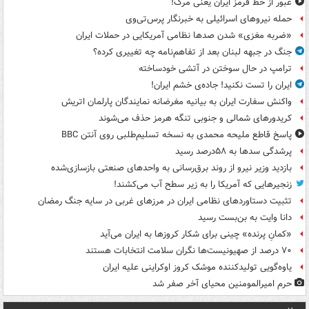
عبور از خط قرمز ایران یعنی مرگ!
حمله نیروهای اسرائیلی به خبرنگار پرس‌تی‌وی
«ضربه مغزی» شدن صدها نظامی آمریکایی در حملات ایران
جنگ در جبهه لبنان بعد از تفاهم‌نامه چه تغییری کرده؟
ترامپ در حال سوختن در آتشی خودساخته
ایران را تست نکنید! جاده‌ی خشم ایران!
واکنش سفارت ایران به بیانیه مغرضانه نمایندگان پارلمان اتریش
کریدورهای شمالی و جنوبی تنگه هرمز حذف می‌شوند
پاسخ قاطع ملیحه محمدی به نسخه تسلیم‌طلبی روی آنتن BBC
پرشدگی سدها به ۵۸درصد رسید
بازدید وزیر نیرو از روند برق‌رسانی به واحدهای صنعتی بازسازی‌شده
زنجیرهایی که آمریکا را به زیر سطح آب می‌کشند!
تثبیت دستاوردهای نظامی ایران در مرزهای غربی در سایه جنگ رمضان
دانا وایت به بن‌بست رسید
«کمانِ پرنده» چینی برای شکار کروزها به ایران می‌آید
۷۰ درصد از صهیونیست‌ها نگران سلامت انتخابات هستند
یاوه‌گویی تولیدکننده موشک کروز اوکراینی علیه ایران
حرم امیرالمومنین محیای آخر صفر شد