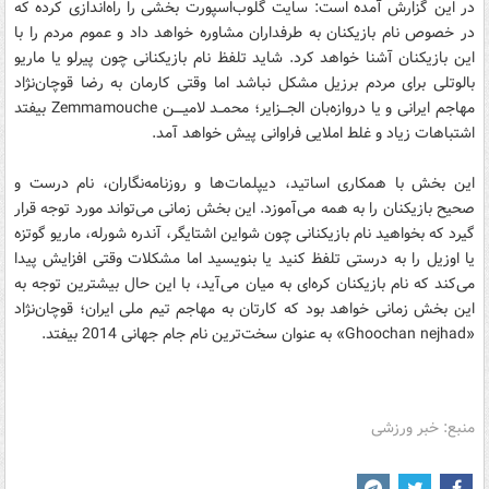
در این گزارش آمده است: سایت گلوب‌اسپورت بخشی را راه‌اندازی کرده که
در خصوص نام بازیکنان به طرفداران مشاوره خواهد داد و عموم مردم را با
این بازیکنان آشنا خواهد کرد. شاید تلفظ نام بازیکنانی چون پیرلو یا ماریو
بالوتلی برای مردم برزیل مشکل نباشد اما وقتی کارمان به رضا قوچان‌نژاد
مهاجم ایرانی و یا دروازه‌بان الجـــزایر؛ محمــد لامیــــن Zemmamouche بیفتد
اشتباهات زیاد و غلط املایی فراوانی پیش خواهد آمد.
این بخش با همکاری اساتید، دیپلمات‌ها و روزنامه‌نگاران، نام درست و
صحیح بازیکنان را به همه می‌آموزد. این بخش زمانی می‌تواند مورد توجه قرار
گیرد که بخواهید نام بازیکنانی چون شواین اشتایگر، آندره شورله، ماریو گوتزه
یا اوزیل را به درستی تلفظ کنید یا بنویسید اما مشکلات وقتی افزایش پیدا
می‌کند که نام بازیکنان کره‌ای به میان می‌آید، با این حال بیشترین توجه به
این بخش زمانی خواهد بود که کارتان به مهاجم تیم‌ ملی ایران؛ قوچان‌نژاد
«Ghoochan nejhad» به عنوان سخت‌ترین نام جام جهانی 2014 بیفتد.
منبع: خبر ورزشی