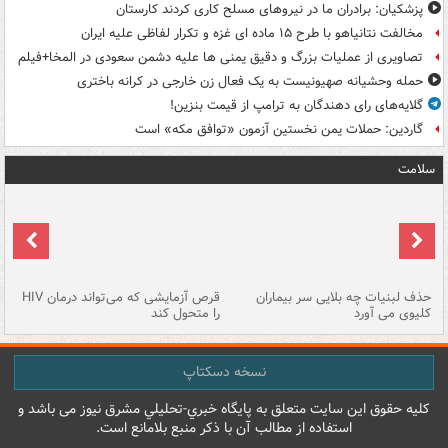
پزشکیان: برادران ما در نیروهای مسلح کاری کردند کارستان
مخالفت نتانیاهو با طرح ۱۵ ماده ای غزه و تکرار لفاظی علیه ایران
تصاویری از عملیات بزرگ و دقیق یمنی ها علیه دشمن سعودی در المخا+فیلم
حمله وحشیانه صهیونیست به یک فعال زن خارجی در کرانه باختری
گلایه‌های رای دهندگان به ترامپ از قیمت بنزین!
گاردین: حملات یمن نخستین آزمون «توافق مکه» است
سلامت
حذف لبنیات چه بلایی سر بیماران
قرص آزمایشی که می‌تواند درمان HIV
عل
کلیوی می آورد
را متحول کند
قل
نسخه دسکتاپ
کليه حقوق اين سايت متعلق به پایگاه خبري-تحليلي مشرق نيوز می باشد و
استفاده از مطالب آن با ذکر منبع بلامانع است.