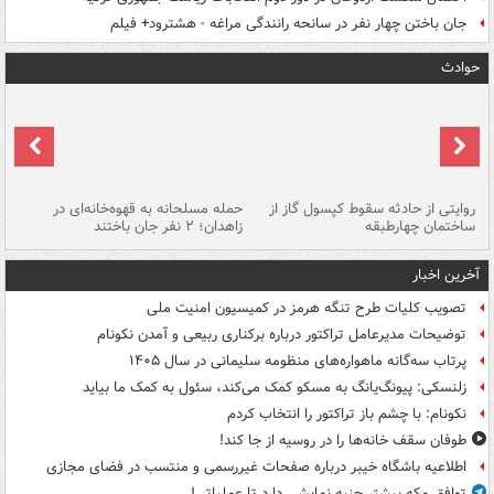
جان باختن چهار نفر در سانحه رانندگی مراغه - هشترود+ فیلم
حوادث
روایتی از حادثه سقوط کپسول گاز از
حمله مسلحانه به قهوه‌خانه‌ای در
عا
ساختمان چهارطبقه
زاهدان؛ ۲ نفر جان باختند
دس
آخرین اخبار
تصویب کلیات طرح تنگه هرمز در کمیسیون امنیت ملی
توضیحات مدیرعامل تراکتور درباره برکناری ربیعی و آمدن نکونام
پرتاب سه‌گانه ماهواره‌های منظومه سلیمانی در سال ۱۴۰۵
زلنسکی: پیونگ‌یانگ به مسکو کمک می‌کند، سئول به کمک ما بیاید
نکونام: با چشم باز تراکتور را انتخاب کردم
طوفان سقف خانه‌ها را در روسیه از جا ‌کند!
اطلاعیه باشگاه خیبر درباره صفحات غیررسمی و منتسب در فضای مجازی
توافق مکه بیشتر جنبه نمایشی دارد تا عملیاتی!