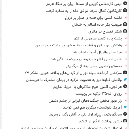
ترس کارشناس کویتی از تسلط ایران بر تنگۀ هرمز
کاریکاتور/ کمال شرف توافق مکه را به سخره گرفت
نقشه کشی برای فتنه و اصرار بر دروغ
طبیعت بکر جاده اسالم به خلخال
شکار تمساح در مالزی
پشت پرده تغییر سرمربی تراکتور
واکنش عربستان و قطر به بیانیه شورای امنیت درباره یمن
مرد سال والیبال آسیا انتخاب شد
عامل اصلی قتل حمیدرضا رجب‌زاده دستگیر شد
نخستین تصویر مسی بعد از مرگ پدر
سرکشی فرمانده سپاه تهران از گردان‌های پدافند هوایی لشکر ۲۷
واکنش کنایه‌آمیز به عضویت ترکیه در پیمان مشترک با عربستان
عراقچی: اکنون هیچ مذاکره‌ای با آمریکا نداریم
رویای اف-۳۵ ترکیه در بن‌بست
راز عبور مخفی جنگنده‌های ایرانی از چشم دشمن
آمریکا نتوانست؛ دیگران هم نمی توانند
سرنگون‌کردن پهپاد اوکراینی با آتش رگبار روس‌ها
جشن برداشت انگور در ترشیز
احتمال شکست اردوغان در دور دوم انتخابات ریاست جمهوری ترکیه