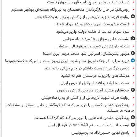
درستکار: بنای ما بر اخراج نایب قهرمان جهان نیست
روس‌اتم: در حال بازگرداندن متخصصان به نیروگاه هسته‌ای بوشهر هستیم
روایت فرزند شهید لاریجانی از واکنش پدرش به ردصلاحیتش
قیمت طلا و سکه امروز یکشنبه ۱۸ مرداد ۱۴۰۵
سود سهام عدالت تا هفته دولت واریز می‌شود
نشست علنی مجازی ۱۸ مرداد ماه مجلس
هزینه باورنکردنی تیم‌های غیرفوتبالی استقلال
مزدور اینترنشنال: اسرائیل تنها متحد مردم ایران است!
دیوید میلر: اگر جنگ امروز تمام شود، ایران پیروز است و آمریکا شکست‌خورده!
دنیس درگاهی: دوست داشتم در جام جهانی بازی کنم
موشک‌های پاتریوت عربستان هم ته‌ کشید
تست مخفیانه پدافند اسرائیل از ترس ایران
جاده‌های مشهد آماده میزبانی از زائران رضوی
روایت فرزند شهید لاریجانی از واکنش او به ردصلاحیتش
پزشکیان: دشمن کسانی را ترور می‌کنند که گره‌گشا و حلال مسائل و مشکلات
جامعه ما هستند
پزشکیان: دشمن آدم‌هایی را ترور می‌کند که گره‌گشا هستند
توضیحاتی درباره سیستم Van VAR در فوتبال ایران
پاسخ نهایی حسین‌نژاد به پرسپولیس