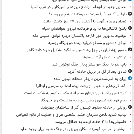
تصاویر جدید از انهدام مواضع نیروهای آمریکایی در غرب آسیا
طوفان "دلفین" با سرعت خیره‌کننده به چین رسید!
تعداد روزهای آلوده با آلاینده اُزن ۲۷ روز کاهش یافت
پاسخ کاشانی‌ها به پیام فرمانده نیروی هوافضای سپاه
توضیحات وزیر امور خارجه پاکستان درباره توافق امنیتی مکه
توافق دمشق و مسکو درباره آینده دو پایگاه روسیه
حضور پزشکیان در چهل‌وششمین سالگرد تشکیل جهاد دانشگاهی
تراکتور به دنبال آرش رضاوند
پاپ لئو بار دیگر خواستار پایان جنگ اوکراین شد
شادی بعد از گل در برزیل حادثه آفرید!
ایران به قدرتمندترین بازیگرِ منطقه تبدیل شده!
افشاگری‌های مالدینی از پشت پرده انتخاب سرمربی ایتالیا
کارشناس پاکستانی: توافق سه‌جانبه مکه محکوم به شکست است
پیام فرمانده نیروی زمینی سپاه به مناسبت روز خبرنگار
روایتی از حادثه سقوط کپسول گاز از ساختمان چهارطبقه
بیانیه شدیداللحن سازمان حشد الشعبی عراق و حمایت از فالح الفیاض
خاموشی‌ها تا ۲ هفته آینده به حداقل می‌رسد
مرشایمر: ترامپ فهمیده امکان پیروزی در جنگ علیه ایران وجود ندارد