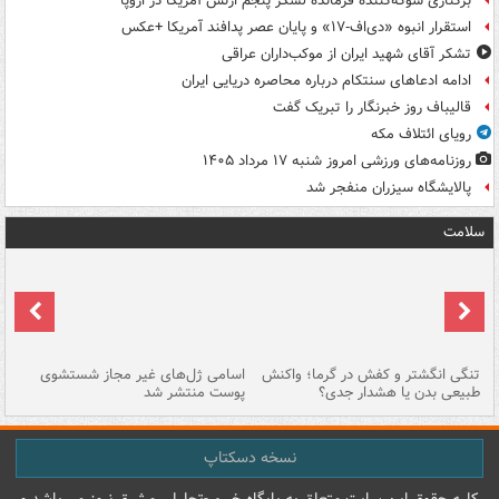
برکناری شوکه‌کننده فرمانده لشکر پنجم ارتش آمریکا در اروپا
استقرار انبوه «دی‌اف‑۱۷» و پایان عصر پدافند آمریکا +عکس
تشکر آقای شهید ایران از موکب‌داران عراقی
ادامه ادعاهای سنتکام درباره محاصره دریایی ایران
قالیباف روز خبرنگار را تبریک گفت
رویای ائتلاف مکه
روزنامه‌های ورزشی امروز ‌شنبه ۱۷ مرداد ۱۴۰۵
پالایشگاه سیزران منفجر شد
سلامت
تنگی انگشتر و کفش در گرما؛ واکنش
اسامی ژل‌های غیر مجاز شستشوی
مر
طبیعی بدن یا هشدار جدی؟
پوست منتشر شد
نسخه دسکتاپ