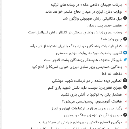
بازتاب «پیمان دفاعی مکه» در رسانه‌های ترکیه
وزارت دفاع: ایران در میدان دفاع مقتدر خواهد ماند
بیل مکانیکی ارتش صهیونی واژگون شد
مقصد جدید پسر زیدان
رسانه عبری زبان: روزهای سختی در انتظار ارتش اسرائیل است
چین ونیز شد!
کدام فرضیات واشنگتن درباره جنگ با ایران اشتباه از کار درآمد
آخرین وضعیت نبرد به روایت مهدی محمدی
خبرنگار متعهد، هم‌سنگر رزمندگان پشت لانچر است
پنتاگون دسترسی وزیر سابق نیروی هوایی آمریکا را قطع کرد
نقطه، ته خط!
تصاویر دیده‌ نشده از دو فرمانده شهید موشکی
مهران غفوریان: دوست دارم نقش شهید بازی کنم
هشدار پکن به توکیو: با آتش بازی نکنید
هافبک آلومینیوم، پرسپولیسی می‌شود؟
رگبار باران و رعدوبرق در ارتفاعات تهران و البرز
جریان زندگی در غزه زیر جنگ و بمباران
درگیری اعضای داعش و نیروهای جولانی در سیده زینب