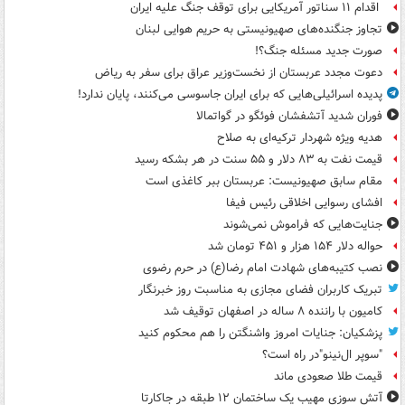
اقدام ۱۱ سناتور آمریکایی برای توقف جنگ علیه ایران
تجاوز جنگنده‌های صهیونیستی به حریم هوایی لبنان
صورت جدید مسئله جنگ؟!
دعوت مجدد عربستان از نخست‌وزیر عراق برای سفر به ریاض
پدیده اسرائیلی‌هایی که برای ایران جاسوسی می‌کنند، پایان ندارد!
فوران شدید آتشفشان فوئگو در گواتمالا
هدیه ویژه شهردار ترکیه‌ای به صلاح
قیمت نفت به ۸۳ دلار و ۵۵ سنت در هر بشکه رسید
مقام سابق صهیونیست: عربستان ببر کاغذی است
افشای رسوایی اخلاقی رئیس فیفا
جنایت‌هایی که فراموش نمی‌شوند
حواله دلار ۱۵۴ هزار و ۴۵۱ تومان شد
نصب کتیبه‌های شهادت امام رضا(ع) در حرم رضوی
تبریک کاربران فضای مجازی به مناسبت روز خبرنگار
کامیون با راننده ۸ ساله در اصفهان توقیف شد
پزشکیان: جنایات امروز واشنگتن را هم محکوم کنید
"سوپر ال‌نینو"در راه است؟
قیمت طلا صعودی ماند
آتش سوزی مهیب یک ساختمان ۱۲ طبقه در جاکارتا