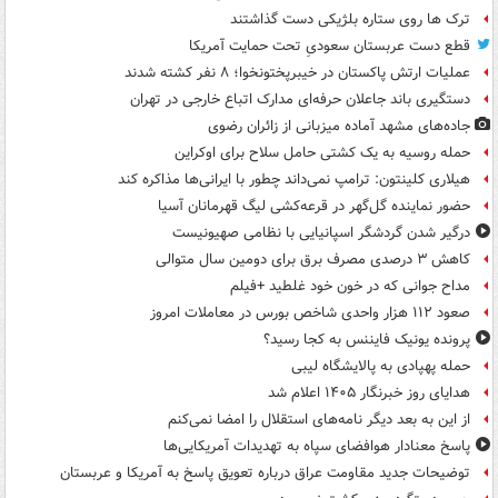
ترک ها روی ستاره بلژیکی دست گذاشتند
قطع دست عربستان سعودیِ تحت حمایت آمریکا
عملیات ارتش پاکستان در خیبرپختونخوا؛ ۸ نفر کشته شدند
دستگیری باند جاعلان حرفه‌ای مدارک اتباع خارجی در تهران
جاده‌های مشهد آماده میزبانی از زائران رضوی
حمله روسیه به یک کشتی حامل سلاح برای اوکراین
هیلاری کلینتون: ترامپ نمی‌داند چطور با ایرانی‌ها مذاکره کند
حضور نماینده گل‌گهر در قرعه‌کشی لیگ قهرمانان آسیا
درگیر شدن گردشگر اسپانیایی با نظامی صهیونیست
کاهش ۳ درصدی مصرف برق برای دومین سال متوالی
مداح جوانی که در خون خود غلطید +فیلم
صعود ۱۱۲ هزار واحدی شاخص بورس در معاملات امروز
پرونده یونیک فایننس به کجا رسید؟
حمله پهپادی به پالایشگاه لیبی
هدایای روز خبرنگار ۱۴۰۵ اعلام شد
از این به بعد دیگر نامه‌های استقلال را امضا نمی‌کنم
پاسخ معنادار هوافضای سپاه به تهدیدات آمریکایی‌ها
توضیحات جدید مقاومت عراق درباره تعویق پاسخ به آمریکا و عربستان