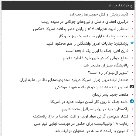
پربازدیدترین ها
تأیید ربایش و قتل حمیدرضا رجب‌زاده
درگیری اعضای داعش و نیروهای جولانی در سیده زینب
استقرار انبوه «دی‌اف‑۱۷» و پایان عصر پدافند آمریکا +عکس
بیانیه سپاه پاسداران به مناسبت روز خبرنگار
پزشکیان: جنایات امروز واشنگتن را هم محکوم کنید
فارن افرز: جنگ با ایران یک فاجعه است
مداح جوانی که در خون خود غلطید +فیلم
پالایشگاه سیزران منفجر شد
"سوپر ال‌نینو"در راه است؟
هشدار ارشدترین ژنرال آمریکا درباره محدودیت‌های نظامی علیه ایران
تصاویر دیده‌ نشده از دو فرمانده شهید موشکی
مقصد جدید پسر زیدان
ادامه جنگ تا روی کار آمدن دولت جدید در آمریکا!
پاکستان: باید در برابر اسرائیل متحد شویم
فشار هم‌زمان گرانی مواد اولیه و افت تقاضا بر بازار پلاستیک
رقابت ۲۸ والیبالیست برای حضور در فهرست نهایی تیم ملی
کامیون با راننده ۸ ساله در اصفهان توقیف شد