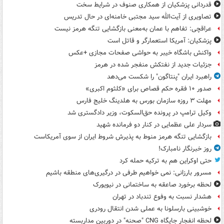
قدردانی پزشکیان از همکاری صنوف در شرایط سخت
تصاویری از آیت‌الله سید مجتبی خامنه‌ای در حال تدریس
عراقچی: تفاهم با عمان به‌معنی بازگشایی تنگه هرمز نیست
پزشکیان: آمریکا استعمارگر و قاتل است
واکنش باشگاه خیبر به حواشی صفحات مجازی +عکس
جزئیات جدید از نفتکش منفجر شده در هرمز
راهبرد ایران "پنتاگون" را شکست می‌دهد
صدور ۱۰ فقره حکم قصاص برای «کلثوم اکبری»
مهلت ۳ روزه سازمان بورس به هلدینگ خلیج فارس
وکیل ترامپ در پرونده حق‌السکوت، وزیر دادگستری شد
سردار علی عظمایی در کنار دو فرمانده شهید
بازگشایی تنگه هرمز منوط به پذیرش شروط ایران از سوی آمریکاست
روز خبرنگار نامبارک!
حتی اوکراین هم به ترکیه حمله کرد
مسرور بارزانی: نمی خواهیم طرفی در درگیری‌های منطقه باشیم
لحظه برخورد صاعقه به ساختمانی در نیویورک
هشدار نسبت به وفوع تندباد در تهران
خوشبینی بارسلونا به عملی شدن انتقال رودری
لحظه انفجار جایگاه CNG "صحنه" در دوربین مداربسته