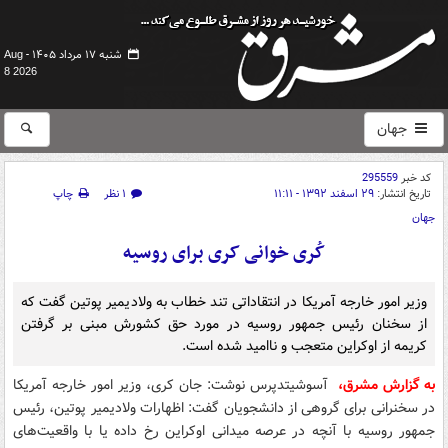
شنبه ۱۷ مرداد ۱۴۰۵ -
Aug
8 2026
جهان
کد خبر
295559
تاریخ انتشار:
۲۹ اسفند ۱۳۹۲ - ۱۱:۱۱
۱ نظر
چاپ
جهان
کُری خوانی کری برای روسیه
وزیر امور خارجه آمریکا در انتقاداتی تند خطاب به ولادیمیر پوتین گفت که
از سخنان رئیس جمهور روسیه در مورد حق کشورش مبنی بر گرفتن
کریمه از اوکراین متعجب و ناامید شده است.
به گزارش مشرق،
آسوشیتدپرس نوشت: جان کری، وزیر امور خارجه آمریکا
در سخنرانی برای گروهی از دانشجویان گفت: اظهارات ولادیمیر پوتین، رئیس
جمهور روسیه با آنچه در عرصه میدانی اوکراین رخ داده یا با واقعیت‌های