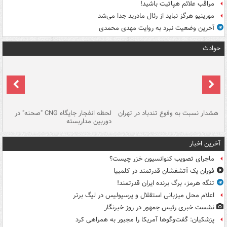
مراقب علائم هپاتیت باشید!
مورینیو هرگز نباید از رئال مادرید جدا می‌شد
آخرین وضعیت نبرد به روایت مهدی محمدی
حوادث
ای
هشدار نسبت به وفوع تندباد در تهران
لحظه انفجار جایگاه CNG "صحنه" در
دس
دوربین مداربسته
ات
آخرین اخبار
ماجرای تصویب کنوانسیون خزر چیست؟
فوران یک آتشفشان قدرتمند در کلمبیا
تنگه هرمز، برگ برنده ایران قدرتمند!
اعلام محل میزبانی استقلال و پرسپولیس در لیگ برتر
نشست خبری رئیس جمهور در روز خبرنگار
پزشکیان: گفت‌وگوها آمریکا را مجبور به همراهی کرد