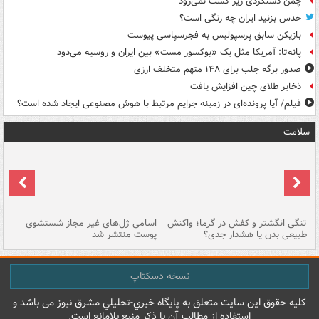
چمن دستگردی زیر کشت نمی‌رود
حدس بزنید ایران چه رنگی است؟
بازیکن سابق پرسپولیس به فجرسپاسی پیوست
پانه‌تا: آمریکا مثل یک «بوکسور مست» بین ایران و روسیه می‌دود
صدور برگه جلب برای ۱۴۸ متهم متخلف ارزی
ذخایر طلای چین افزایش یافت
فیلم/ آیا پرونده‌ای در زمینه جرایم مرتبط با هوش مصنوعی ایجاد شده است؟
سلامت
تنگی انگشتر و کفش در گرما؛ واکنش
اسامی ژل‌های غیر مجاز شستشوی
مر
طبیعی بدن یا هشدار جدی؟
پوست منتشر شد
نسخه دسکتاپ
کليه حقوق اين سايت متعلق به پایگاه خبري-تحليلي مشرق نيوز می باشد و
استفاده از مطالب آن با ذکر منبع بلامانع است.