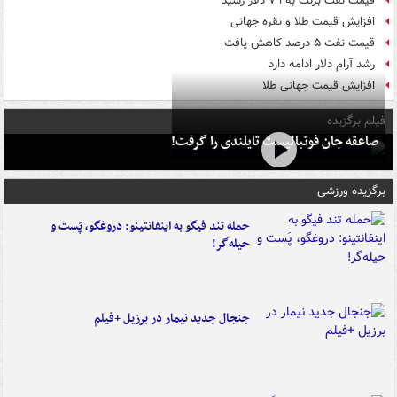
قیمت نفت برنت به ۷۹ دلار رسید
افزایش قیمت طلا و نقره جهانی
قیمت نفت ۵ درصد کاهش یافت
رشد آرام دلار ادامه دارد
افزایش قیمت جهانی طلا
فیلم برگزیده
صاعقه جان فوتبالیست تایلندی را گرفت!
برگزیده ورزشی
حمله تند فیگو به اینفانتینو: دروغگو، پَست‌ و
حیله‌گر!
جنجال جدید نیمار در برزیل +فیلم