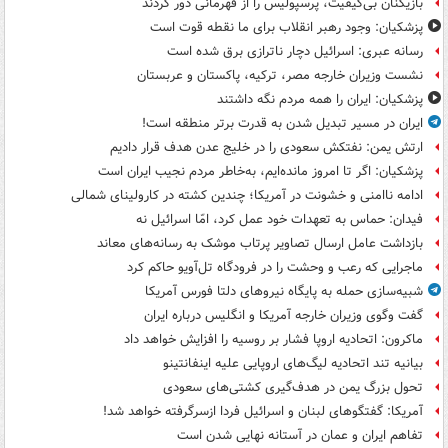
بازیکنان بی‌کیفیت، پرسپولیس را از قهرمانی دور کردند
پزشکیان: وجود رهبر انقلاب برای ما نقطه قوت است
رسانه عبری: اسرائیل دچار ناترازی برق شده است
نشست وزیران خارجه مصر، ترکیه، پاکستان و عربستان
پزشکیان: ایران را همه مردم نگه داشتند
ایران در مسیر تبدیل شدن به قدرت برتر منطقه است!
ارتش یمن: نفتکش سعودی را در خلیج عدن هدف قرار دادیم
پزشکیان: اگر تا امروز مانده‌ایم، به‌خاطر مردم نجیب ایران است
ادامه ناامنی و خشونت در آمریکا؛ چندین کشته در کارولینای شمالی
فیدان: حماس به تعهدات خود عمل کرد، امّا اسرائیل نه
بازداشت عامل ارسال تصاویر پرتاب موشک به رسانه‌های معاند
ماجرایی که رعب و وحشت را در فرودگاه تل‌آویو حاکم کرد
شبیه‌سازی حمله به پایگاه نیروهای دلتا فورس آمریکا
گفت وگوی وزیران خارجه آمریکا و انگلیس درباره ایران
ماکرون: اتحادیه اروپا فشار بر روسیه را افزایش خواهد داد
بیانیه تند اتحادیه لیگ‌های اروپایی علیه اینفانتینو
تحول بزرگ یمن در هدف‌گیری کشتی‌های سعودی
آمریکا: گفتگوهای لبنان و اسرائیل فردا ازسرگرفته خواهد شد!
تفاهم ایران و عمان در آستانه نهایی شدن است