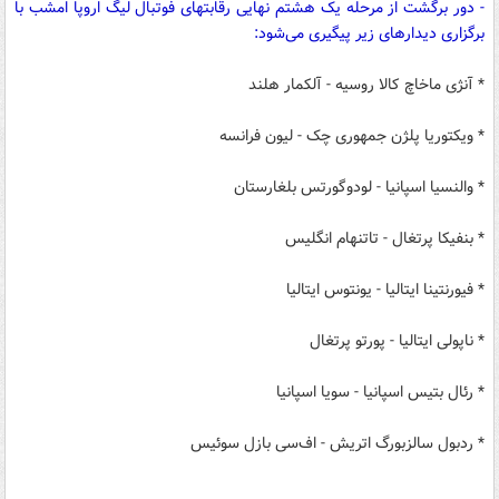
- دور برگشت از مرحله یک هشتم نهایی رقابتهای فوتبال لیگ اروپا امشب با
برگزاری دیدارهای زیر پیگیری می‌شود:
* آنژی ماخاچ کالا روسیه - آلکمار هلند
* ویکتوریا پلژن جمهوری چک - لیون فرانسه
* والنسیا اسپانیا - لودوگورتس بلغارستان
* بنفیکا پرتغال - تاتنهام انگلیس
* فیورنتینا ایتالیا - یونتوس ایتالیا
* ناپولی ایتالیا - پورتو پرتغال
* رئال بتیس اسپانیا - سویا اسپانیا
* ردبول سالزبورگ اتریش - اف‌سی بازل سوئیس