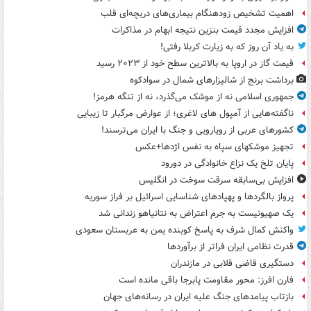
اهمیت تشخیص زودهنگام بیماری‌های دریچه‌ای قلب
افزایش مجدد قیمت بنزین نتیجه ابهام در مذاکرات
به یاد آن روز که به زیارت کربلا رفتی!
قیمت گاز در اروپا به بالاترین سطح خود از ۲۰۲۳ رسید
برداشت برنج از شالیزارهای شمال در سوادکوه
جمهوری اسلامی نه از موشک می‌گذرد، نه از تنگه هرمز!
ناگفته‌هایی از آمپول های لاغری؛ از عوارض مرگبار تا زیبایی
کشورهای عربی از رویارویی و جنگ با ایران می‌ترسند!
تجهیز موشکهای سپاه به نفس اژدها+عکس
پایان تلخ یک نزاع خانوادگی در دورود
افزایش بی‌سابقه سرقت سوخت در انگلیس
پرواز بالگردها و پهپادهای شناسایی اسرائیل بر فراز سوریه
یک صهیونیست به جرم اعتراض به نتانیاهو زندانی شد
واکنش کمال شرف به پاسخ کوبنده یمن به عربستان سعودی
قدرت نظامی ایران فراتر از برآوردها
دستگیری قاضی قلابی در مازندران
فارن افرز: محور مقاومت پابرجا باقی مانده است
بازتاب پیامدهای جنگ علیه ایران در رسانه‌های جهان