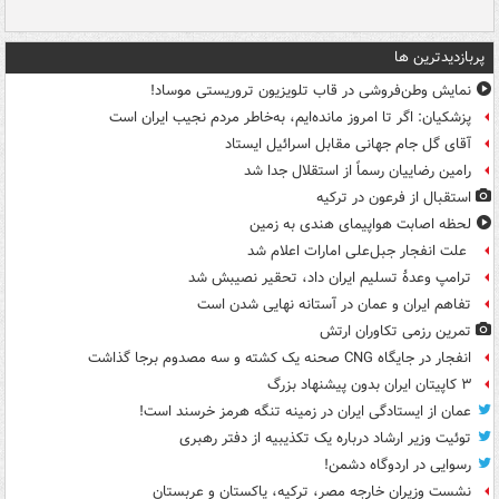
پربازدیدترین ها
نمایش وطن‌فروشی در قاب تلویزیون تروریستی موساد!
پزشکیان: اگر تا امروز مانده‌ایم، به‌خاطر مردم نجیب ایران است
آقای گل جام جهانی مقابل اسرائیل ایستاد
رامین رضاییان رسماً از استقلال جدا شد
استقبال از فرعون در ترکیه
لحظه اصابت هواپیمای هندی به زمین
علت انفجار جبل‌علی امارات اعلام شد
ترامپ وعدۀ تسلیم ایران داد، تحقیر نصیبش شد
تفاهم ایران و عمان در آستانه نهایی شدن است
تمرین رزمی تکاوران ارتش
انفجار در جایگاه CNG صحنه یک کشته و سه مصدوم برجا گذاشت
۳ کاپیتان ایران بدون پیشنهاد بزرگ
عمان از ایستادگی ایران در زمینه تنگه هرمز خرسند است!
توئیت وزیر ارشاد درباره یک تکذیبیه از دفتر رهبری
رسوایی در اردوگاه دشمن!
نشست وزیران خارجه مصر، ترکیه، پاکستان و عربستان