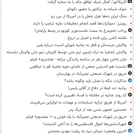
کاریکاتور/ کمال شرف توافق مکه را به سخره گرفت
شوک شبانه به تراکتور با حضور نکونام
جنگ ایران ده‌ها هزار شغل را در آمریکا از بین برد
رویترز: دموکرات‌ها قصد انجام تحقیقات علیه ترامپ را دارند
پرتاب تخم‌مرغ به سمت نخست‌وزیر کوزوو در وسط پارلمان!
نقشه کشی برای فتنه و اصرار بر دروغ
واکنش عربستان و قطر به بیانیه شورای امنیت درباره یمن
واکنش کشفیا به ترک اردوی تیم ملی توسط کاپیتان تیم ملی والیبال نشسته
جان باختن چهار نفر در سانحه رانندگی مراغه - هشترود+ فیلم
نشست هم اندیشی جمعی از علمای حوزه علمیه قم با عراقچی
حریق در شهرک صنعتی نصیرآباد در بهارستان
مذاکرات تنگه با عمان باید چگونه باشد؟
بیانیه تند فیفا در دفاع از آقای رئیس!
آیا روند عدلیه در مقابله با فساد تغییری کرده است؟
آمریکا از طریق ترکیه تسلیحات و مهمات به اوکراین می‌فرستد
نخستین تصویر مسی بعد از مرگ پدر
حریق در شهرک صنعتی نصیرآباد با یک فوتی و ۱۰ مصدوم+ فیلم
شهرک‌نشین‌ها اموال فلسطینی‌ها را به آتش کشیدند!
آخرین وضعیت میدان نبرد به روایت مهدی محمدی