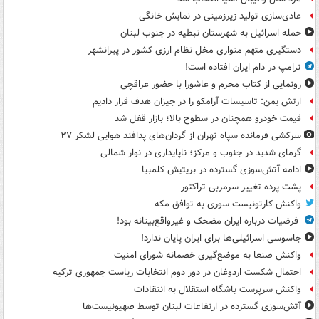
عادی‌سازی تولید زیرزمینی در نمایش خانگی
حمله اسرائیل به شهرستان نبطیه در جنوب لبنان
دستگیری متهم متواری مخل نظام ارزی کشور در پیرانشهر
ترامپ در دام ایران افتاده است!
رونمایی از کتاب محرم و عاشورا با حضور عراقچی
ارتش یمن: تاسیسات آرامکو را در جیزان هدف قرار دادیم
قیمت خودرو همچنان در سطوح بالا؛ بازار قفل شد
سرکشی فرمانده سپاه تهران از گردان‌های پدافند هوایی لشکر ۲۷
گرمای شدید در جنوب و مرکز؛ ناپایداری در نوار شمالی
ادامه آتش‌سوزی گسترده در بریتیش کلمبیا
پشت پرده تغییر سرمربی تراکتور
واکنش کارتونیست سوری به توافق مکه
فرضیات درباره ایران مضحک و غیرواقع‌بینانه بود!
جاسوسی اسرائیلی‌ها برای ایران پایان ندارد!
واکنش صنعا به موضع‌گیری خصمانه شورای امنیت
احتمال شکست اردوغان در دور دوم انتخابات ریاست جمهوری ترکیه
واکنش سرپرست باشگاه استقلال به انتقادات
آتش‌سوزی گسترده در ارتفاعات لبنان توسط صهیونیست‌ها