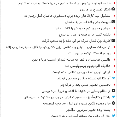
خدمه ناو لینکلن: پس از ۸ ماه حضور در دریا خسته و درمانده‌ شدیم
شکار تمساح در مالزی
تشکیل تیم کارآگاهان زبده برای دستگیری عاملان قتل رجب‌زاده
طبیعت بکر جاده اسالم به خلخال
مجتبی جباری تیم جدیدش را انتخاب کرد
نقشه کشی برای فتنه و اصرار بر دروغ
کاریکاتور/ کمال شرف توافق مکه را به سخره گرفت
توضیحات معاون امنیتی و انتظامی وزیر کشور درباره قتل حمیدرضا رجب زاده
رویای اف-۳۵ ترکیه در بن‌بست
واکنش عربستان و قطر به بیانیه شورای امنیت درباره یمن
هافبک آلومینیوم پرسپولیسی شد
فیدان: ایران هدف پیمان دفاعی مکه نیست
آمریکا نتوانست؛ دیگران هم نمی توانند
نخستین تصویر مسی بعد از مرگ پدر
از مظلوم‌نمایی براندازها تا افشای دروغ مراد ویسی
واکنش کنایه‌آمیز به عضویت ترکیه در پیمان مشترک با عربستان
جان دوباره نگین فیروزه ای ایران «دریاچه ارومیه»
پشت پرده تغییر سرمربی تراکتور
اعتراف جالب یک رسانه آمریکایی به شکست